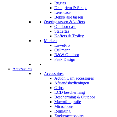
Rugtas
Draagriem & Straps
Lens case
Bekijk alle tassen
Overige tassen & koffers
Outdoor case
Statieftas
Koffers & Trolley
Merken
LowePro
Cullmann
B&W Outdoor
Peak Design
Accessoires
Accessoires
Action Cam accessoires
Afstandsbedieningen
Grips
LCD bescherming
Bescherming & Outdoor
Macrofotografie
Microfoons
Reiniging
Zoekeraccessoires