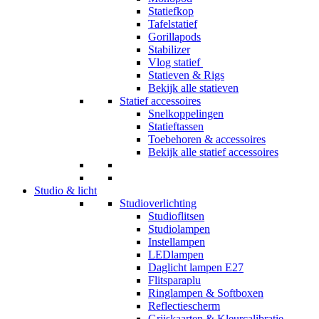
Statiefkop
Tafelstatief
Gorillapods
Stabilizer
Vlog statief
Statieven & Rigs
Bekijk alle statieven
Statief accessoires
Snelkoppelingen
Statieftassen
Toebehoren & accessoires
Bekijk alle statief accessoires
Studio & licht
Studioverlichting
Studioflitsen
Studiolampen
Instellampen
LEDlampen
Daglicht lampen E27
Flitsparaplu
Ringlampen & Softboxen
Reflectiescherm
Grijskaarten & Kleurcalibratie