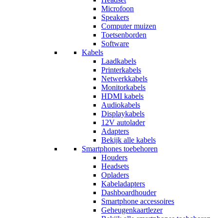
Microfoon
Speakers
Computer muizen
Toetsenborden
Software
Kabels
Laadkabels
Printerkabels
Netwerkkabels
Monitorkabels
HDMI kabels
Audiokabels
Displaykabels
12V autolader
Adapters
Bekijk alle kabels
Smartphones toebehoren
Houders
Headsets
Opladers
Kabeladapters
Dashboardhouder
Smartphone accessoires
Geheugenkaartlezer