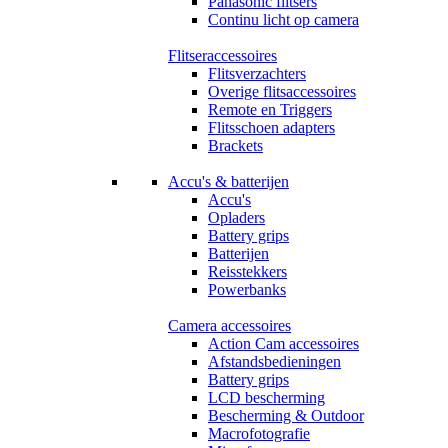
Panasonic flitsers
Continu licht op camera
Flitseraccessoires
Flitsverzachters
Overige flitsaccessoires
Remote en Triggers
Flitsschoen adapters
Brackets
Accu's & batterijen
Accu's
Opladers
Battery grips
Batterijen
Reisstekkers
Powerbanks
Camera accessoires
Action Cam accessoires
Afstandsbedieningen
Battery grips
LCD bescherming
Bescherming & Outdoor
Macrofotografie