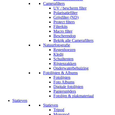
Camerafilters
UV / bescherm filter
Polarisatiefilter
Grijsfilter (ND)
Protect filters
Filterkits
Macro filter
Beschermdop
Bekijk alle Camerafilters
Natuurfotografie
Regenhoezen
Kledij
Schuiltenten
Rijstenzakken
Onderwaterbehuizing
Fotolijsten & Albums
Fotolijsten
Foto Albums
Digitale fotolijsten
Papiersnijders
Fotolijm & plakmateriaal
Statieven
Statieven
Tripod
Monopod