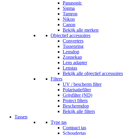
Panasonic
Sigma
Tamron
Nikon
Canon
Bekijk alle merken
Objectief accessoires
Converters
Tussenring
Lensdop
Zonnekap
Lens adapter
Lenstas
Bekijk alle objectief accessoires
Filters
UV / bescherm filter
Polarisatiefilter
Grijsfilter (ND)
Protect filters
Beschermdop
Bekijk alle filters
Tassen
Type tas
Compact tas
Schoudertas