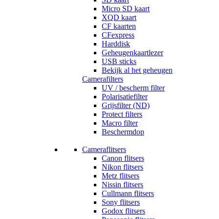
Micro SD kaart
XQD kaart
CF kaarten
CFexpress
Harddisk
Geheugenkaartlezer
USB sticks
Bekijk al het geheugen
Camerafilters
UV / bescherm filter
Polarisatiefilter
Grijsfilter (ND)
Protect filters
Macro filter
Beschermdop
Cameraflitsers
Canon flitsers
Nikon flitsers
Metz flitsers
Nissin flitsers
Cullmann flitsers
Sony flitsers
Godox flitsers