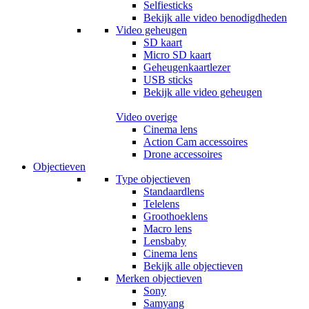
Selfiesticks
Bekijk alle video benodigdheden
Video geheugen
SD kaart
Micro SD kaart
Geheugenkaartlezer
USB sticks
Bekijk alle video geheugen
Video overige
Cinema lens
Action Cam accessoires
Drone accessoires
Objectieven
Type objectieven
Standaardlens
Telelens
Groothoeklens
Macro lens
Lensbaby
Cinema lens
Bekijk alle objectieven
Merken objectieven
Sony
Samyang