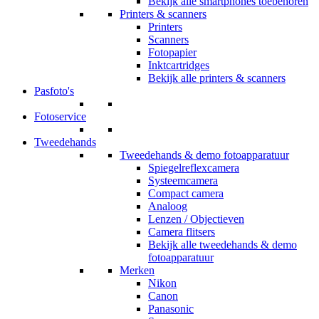
Bekijk alle smartphones toebehoren
Printers & scanners
Printers
Scanners
Fotopapier
Inktcartridges
Bekijk alle printers & scanners
Pasfoto's
Fotoservice
Tweedehands
Tweedehands & demo fotoapparatuur
Spiegelreflexcamera
Systeemcamera
Compact camera
Analoog
Lenzen / Objectieven
Camera flitsers
Bekijk alle tweedehands & demo
fotoapparatuur
Merken
Nikon
Canon
Panasonic