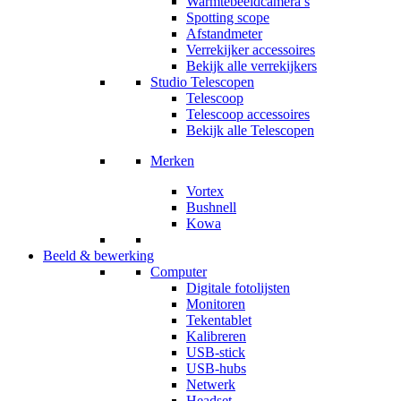
Warmtebeeldcamera’s
Spotting scope
Afstandmeter
Verrekijker accessoires
Bekijk alle verrekijkers
Studio Telescopen
Telescoop
Telescoop accessoires
Bekijk alle Telescopen
Merken
Vortex
Bushnell
Kowa
Beeld & bewerking
Computer
Digitale fotolijsten
Monitoren
Tekentablet
Kalibreren
USB-stick
USB-hubs
Netwerk
Headset