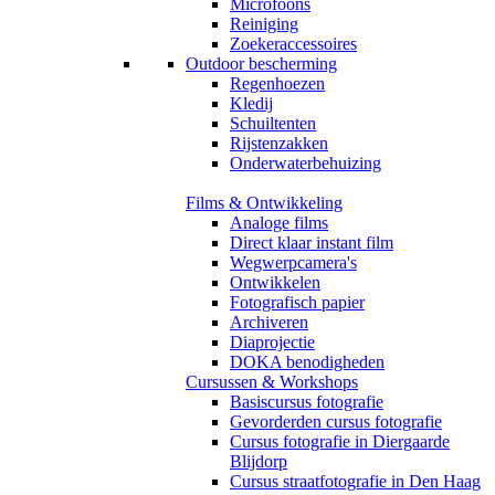
Microfoons
Reiniging
Zoekeraccessoires
Outdoor bescherming
Regenhoezen
Kledij
Schuiltenten
Rijstenzakken
Onderwaterbehuizing
Films & Ontwikkeling
Analoge films
Direct klaar instant film
Wegwerpcamera's
Ontwikkelen
Fotografisch papier
Archiveren
Diaprojectie
DOKA benodigheden
Cursussen & Workshops
Basiscursus fotografie
Gevorderden cursus fotografie
Cursus fotografie in Diergaarde
Blijdorp
Cursus straatfotografie in Den Haag