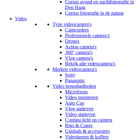
Cursus avond en nachtfotografie in
Den Haag
Cursus fotografie in de natuur
Video
Type videocamera's
Camcorders
Professionele camera’s
Drones
Action camera's
360° camera's
Vlog camera's
Bekijk alle videocamera's
Merken videocamera's
Sony
Panasonic
Video benodigdheden
Microfoons
Video monitoren
Auto Cue
Vlog statieven
Video statieven
Continu licht op camera
Rigs & Cages
Gimbals & accessoires
Videotassen & koffers