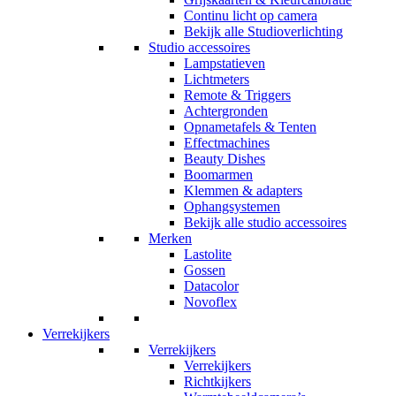
Continu licht op camera
Bekijk alle Studioverlichting
Studio accessoires
Lampstatieven
Lichtmeters
Remote & Triggers
Achtergronden
Opnametafels & Tenten
Effectmachines
Beauty Dishes
Boomarmen
Klemmen & adapters
Ophangsystemen
Bekijk alle studio accessoires
Merken
Lastolite
Gossen
Datacolor
Novoflex
Verrekijkers
Verrekijkers
Verrekijkers
Richtkijkers