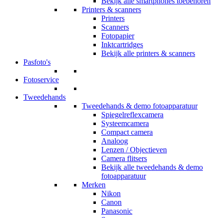
Bekijk alle smartphones toebehoren
Printers & scanners
Printers
Scanners
Fotopapier
Inktcartridges
Bekijk alle printers & scanners
Pasfoto's
Fotoservice
Tweedehands
Tweedehands & demo fotoapparatuur
Spiegelreflexcamera
Systeemcamera
Compact camera
Analoog
Lenzen / Objectieven
Camera flitsers
Bekijk alle tweedehands & demo
fotoapparatuur
Merken
Nikon
Canon
Panasonic