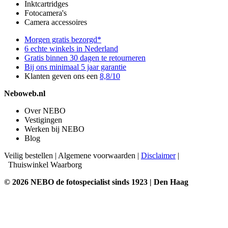
Inktcartridges
Fotocamera's
Camera accessoires
Morgen gratis bezorgd*
6 echte winkels in Nederland
Gratis binnen 30 dagen te retourneren
Bij ons minimaal 5 jaar garantie
Klanten geven ons een
8,8/10
Neboweb.nl
Over NEBO
Vestigingen
Werken bij NEBO
Blog
Veilig bestellen
|
Algemene voorwaarden
|
Disclaimer
|
Thuiswinkel Waarborg
© 2026 NEBO de fotospecialist sinds 1923 | Den Haag