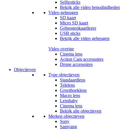
Selfiesticks
Bekijk alle video benodigdheden
Video geheugen
SD kaart
Micro SD kaart
Geheugenkaartlezer
USB sticks
Bekijk alle video geheugen
Video overige
Cinema lens
Action Cam accessoires
Drone accessoires
Objectieven
Type objectieven
Standaardlens
Telelens
Groothoeklens
Macro lens
Lensbaby
Cinema lens
Bekijk alle objectieven
Merken objectieven
Sony
Samyang