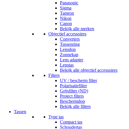
Panasonic
Sigma
Tamron
Nikon
Canon
Bekijk alle merken
Objectief accessoires
Converters
Tussenring
Lensdop
Zonnekap
Lens adapter
Lenstas
Bekijk alle objectief accessoires
Filters
UV / bescherm filter
Polarisatiefilter
Grijsfilter (ND)
Protect filters
Beschermdop
Bekijk alle filters
Tassen
Type tas
Compact tas
Schoudertas