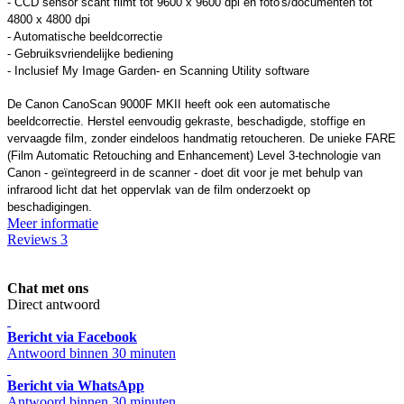
- CCD sensor scant filmt tot 9600 x 9600 dpi en foto's/documenten tot
4800 x 4800 dpi
- Automatische beeldcorrectie
- Gebruiksvriendelijke bediening
- Inclusief My Image Garden- en Scanning Utility software
De Canon CanoScan 9000F MKII heeft ook een automatische
beeldcorrectie. Herstel eenvoudig gekraste, beschadigde, stoffige en
vervaagde film, zonder eindeloos handmatig retoucheren. De unieke FARE
(Film Automatic Retouching and Enhancement) Level 3-technologie van
Canon - geïntegreerd in de scanner - doet dit voor je met behulp van
infrarood licht dat het oppervlak van de film onderzoekt op
beschadigingen.
Meer informatie
Reviews
3
Chat met ons
Direct antwoord
Bericht via Facebook
Antwoord binnen 30 minuten
Bericht via WhatsApp
Antwoord binnen 30 minuten