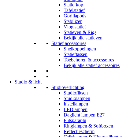
Statiefkop
Tafelstatief
Gorillapods
Stabilizer
Vlog statief
Statieven & Rigs
Bekijk alle statieven
Statief accessoires
Snelkoppelingen
Statieftassen
Toebehoren & accessoires
Bekijk alle statief accessoires
Studio & licht
Studioverlichting
Studioflitsen
Studiolampen
Instellampen
LEDlampen
Daglicht lampen E27
Flitsparaplu
Ringlampen & Softboxen
Reflectiescherm
Grijskaarten & Kleurcalibratie