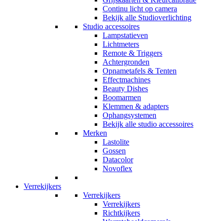
Continu licht op camera
Bekijk alle Studioverlichting
Studio accessoires
Lampstatieven
Lichtmeters
Remote & Triggers
Achtergronden
Opnametafels & Tenten
Effectmachines
Beauty Dishes
Boomarmen
Klemmen & adapters
Ophangsystemen
Bekijk alle studio accessoires
Merken
Lastolite
Gossen
Datacolor
Novoflex
Verrekijkers
Verrekijkers
Verrekijkers
Richtkijkers