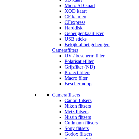
Micro SD kaart
XQD kaart
CF kaarten
CFexpress
Harddisk
Geheugenkaartlezer
USB sticks
Bekijk al het geheugen
Camerafilters
UV / bescherm filter
Polarisatiefilter
Grijsfilter (ND)
Protect filters
Macro filter
Beschermdop
Cameraflitsers
Canon flitsers
Nikon flitsers
Metz flitsers
Nissin flitsers
Cullmann flitsers
Sony flitsers
Godox flitsers