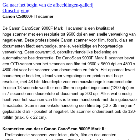
Ga naar het begin van de afbeeldingen-gallerij
Omschrijving
Canon CS9000F II scanner
De Canon CanoScan 9000F Mark II scanner is een kwalitatief
hoge scanner met een resolutie tot 9600 dpi en een snelle verwerking van
negatieven. Deze professionele Canon scanner voor film, foto's, dia's en
documenten biedt eenvoudige, snelle, veelzijdige en hoogwaardige
verwerking. Geen opwarmtijd, gebruiksvriendelijke bediening en
automatische beeldcorrectie. De CanoScan 9000F Mark II scanner bevat
een CCD-sensor voor het scannen van film tot 9600 x 9600 dpi en 4800 x
4800 dpi voor het scannen van documenten en foto's. Het apparaat levert
haarscherpe beelden, ideaal voor vergrotingen en printen met hoge
resolutie, met 48-bits kleurdiepte voor een nauwkeurige kleurreproductie.
In circa 18 seconde wordt er een 35mm negatief ingescand (1200 dpi) en
in 7 seconde een kleurenfoto of document op 300 dpi. Alles wat u nodig
heeft voor het scannen van films is binnen handbereik met de ingebouwde
filmadapter. Scan in één enkele handeling een filmstrip (12 x 35 mm) en 4
geplaatste dia's - positief of negatief. De scanner ondersteunt ook de 120-
rolfilm (max. 6 x 22 cm).
Kenmerken van deze Canon CanoScan 9000F Mark II:
- Professionele scanners voor foto's, dia's, film en documenten