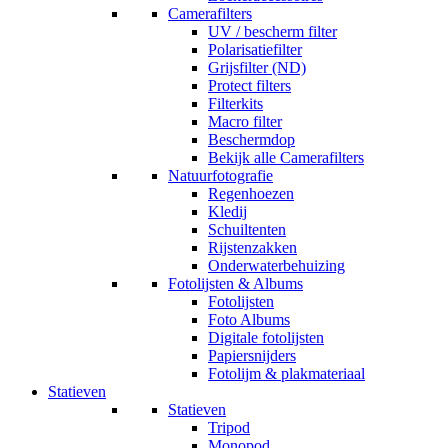
Camerafilters
UV / bescherm filter
Polarisatiefilter
Grijsfilter (ND)
Protect filters
Filterkits
Macro filter
Beschermdop
Bekijk alle Camerafilters
Natuurfotografie
Regenhoezen
Kledij
Schuiltenten
Rijstenzakken
Onderwaterbehuizing
Fotolijsten & Albums
Fotolijsten
Foto Albums
Digitale fotolijsten
Papiersnijders
Fotolijm & plakmateriaal
Statieven
Statieven
Tripod
Monopod