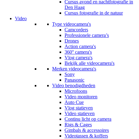
Cursus avond en nachtfotografie in
Den Haag
Cursus fotografie in de natuur
Video
Type videocamera's
Camcorders
Professionele camera’s
Drones
Action camera's
360° camera's
Vlog camera's
Bekijk alle videocamera's
Merken videocamera's
Sony
Panasonic
Video benodigdheden
Microfoons
Video monitoren
Auto Cue
Vlog statieven
Video statieven
Continu licht op camera
Rigs & Cages
Gimbals & accessoires
Videotassen & koffers