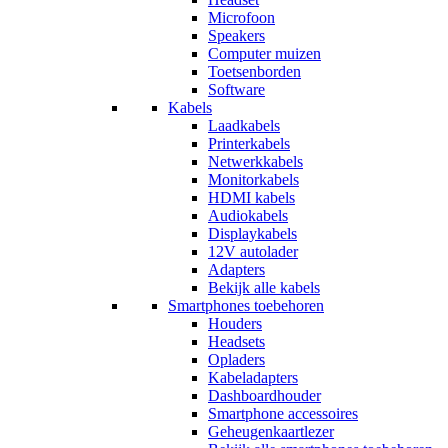
Microfoon
Speakers
Computer muizen
Toetsenborden
Software
Kabels
Laadkabels
Printerkabels
Netwerkkabels
Monitorkabels
HDMI kabels
Audiokabels
Displaykabels
12V autolader
Adapters
Bekijk alle kabels
Smartphones toebehoren
Houders
Headsets
Opladers
Kabeladapters
Dashboardhouder
Smartphone accessoires
Geheugenkaartlezer