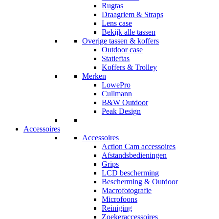
Rugtas
Draagriem & Straps
Lens case
Bekijk alle tassen
Overige tassen & koffers
Outdoor case
Statieftas
Koffers & Trolley
Merken
LowePro
Cullmann
B&W Outdoor
Peak Design
Accessoires
Accessoires
Action Cam accessoires
Afstandsbedieningen
Grips
LCD bescherming
Bescherming & Outdoor
Macrofotografie
Microfoons
Reiniging
Zoekeraccessoires