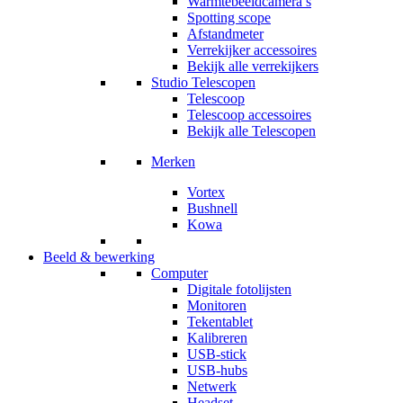
Warmtebeeldcamera’s
Spotting scope
Afstandmeter
Verrekijker accessoires
Bekijk alle verrekijkers
Studio Telescopen
Telescoop
Telescoop accessoires
Bekijk alle Telescopen
Merken
Vortex
Bushnell
Kowa
Beeld & bewerking
Computer
Digitale fotolijsten
Monitoren
Tekentablet
Kalibreren
USB-stick
USB-hubs
Netwerk
Headset