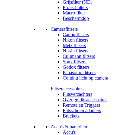
Grijsfilter (ND)
Protect filters
Macro filter
Beschermdop
Cameraflitsers
Canon flitsers
Nikon flitsers
Metz flitsers
Nissin flitsers
Cullmann flitsers
Sony flitsers
Godox flitsers
Panasonic flitsers
Continu licht op camera
Flitseraccessoires
Flitsverzachters
Overige flitsaccessoires
Remote en Triggers
Flitsschoen adapters
Brackets
Accu's & batterijen
Accu's