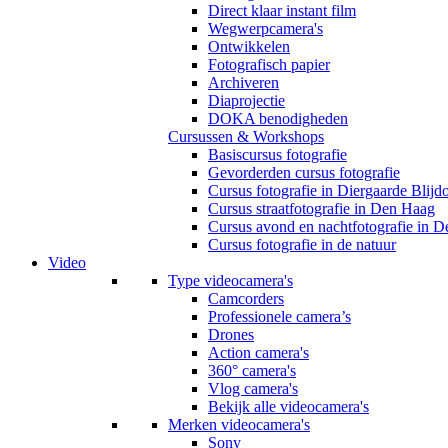
Direct klaar instant film
Wegwerpcamera's
Ontwikkelen
Fotografisch papier
Archiveren
Diaprojectie
DOKA benodigheden
Cursussen & Workshops
Basiscursus fotografie
Gevorderden cursus fotografie
Cursus fotografie in Diergaarde Blijd
Cursus straatfotografie in Den Haag
Cursus avond en nachtfotografie in 
Cursus fotografie in de natuur
Video
Type videocamera's
Camcorders
Professionele camera’s
Drones
Action camera's
360° camera's
Vlog camera's
Bekijk alle videocamera's
Merken videocamera's
Sony