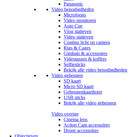
Panasonic
Video benodigdheden
Microfoons
Video monitoren
Auto Cue
Vlog statieven
Video statieven
Continu licht op camera
Rigs & Cages
Gimbals & accessoires
Videotassen & koffers
Selfiesticks
Bekijk alle video benodigdheden
Video geheugen
SD kaart
Micro SD kaart
Geheugenkaartlezer
USB sticks
Bekijk alle video geheugen
Video overige
Cinema lens
Action Cam accessoires
Drone accessoires
Objectieven