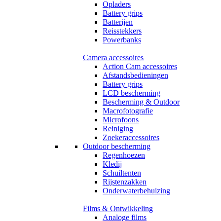
Opladers
Battery grips
Batterijen
Reisstekkers
Powerbanks
Camera accessoires
Action Cam accessoires
Afstandsbedieningen
Battery grips
LCD bescherming
Bescherming & Outdoor
Macrofotografie
Microfoons
Reiniging
Zoekeraccessoires
Outdoor bescherming
Regenhoezen
Kledij
Schuiltenten
Rijstenzakken
Onderwaterbehuizing
Films & Ontwikkeling
Analoge films