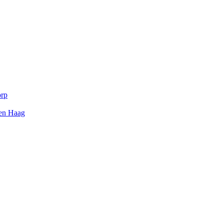
orp
Den Haag