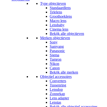
Type objectieven
Standaardlens
Telelens
Groothoeklens
Macro lens
Lensbaby
Cinema lens
Bekijk alle objectieven
Merken objectieven
Sony
Samyang
Panasonic
Sigma
Tamron
Nikon
Canon
Bekijk alle merken
Objectief accessoires
Converters
Tussenring
Lensdop
Zonnekap
Lens adapter
Lenstas
Bekijk alle objectief accessoires