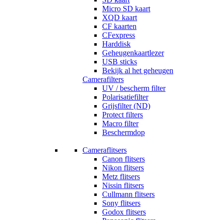
Micro SD kaart
XQD kaart
CF kaarten
CFexpress
Harddisk
Geheugenkaartlezer
USB sticks
Bekijk al het geheugen
Camerafilters
UV / bescherm filter
Polarisatiefilter
Grijsfilter (ND)
Protect filters
Macro filter
Beschermdop
Cameraflitsers
Canon flitsers
Nikon flitsers
Metz flitsers
Nissin flitsers
Cullmann flitsers
Sony flitsers
Godox flitsers