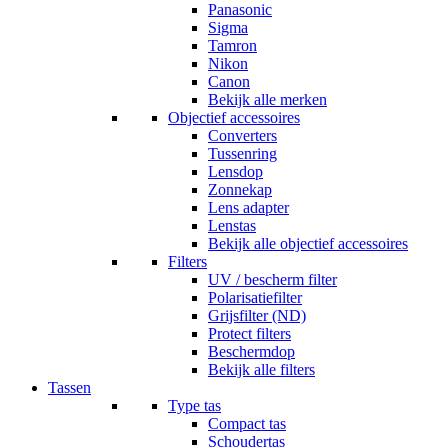
Panasonic
Sigma
Tamron
Nikon
Canon
Bekijk alle merken
Objectief accessoires
Converters
Tussenring
Lensdop
Zonnekap
Lens adapter
Lenstas
Bekijk alle objectief accessoires
Filters
UV / bescherm filter
Polarisatiefilter
Grijsfilter (ND)
Protect filters
Beschermdop
Bekijk alle filters
Tassen
Type tas
Compact tas
Schoudertas