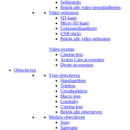
Selfiesticks
Bekijk alle video benodigdheden
Video geheugen
SD kaart
Micro SD kaart
Geheugenkaartlezer
USB sticks
Bekijk alle video geheugen
Video overige
Cinema lens
Action Cam accessoires
Drone accessoires
Objectieven
Type objectieven
Standaardlens
Telelens
Groothoeklens
Macro lens
Lensbaby
Cinema lens
Bekijk alle objectieven
Merken objectieven
Sony
Samyang