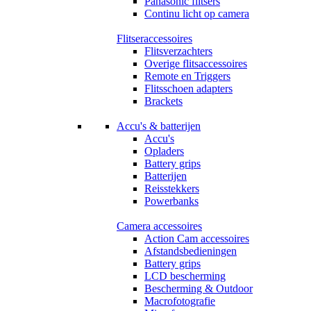
Panasonic flitsers
Continu licht op camera
Flitseraccessoires
Flitsverzachters
Overige flitsaccessoires
Remote en Triggers
Flitsschoen adapters
Brackets
Accu's & batterijen
Accu's
Opladers
Battery grips
Batterijen
Reisstekkers
Powerbanks
Camera accessoires
Action Cam accessoires
Afstandsbedieningen
Battery grips
LCD bescherming
Bescherming & Outdoor
Macrofotografie