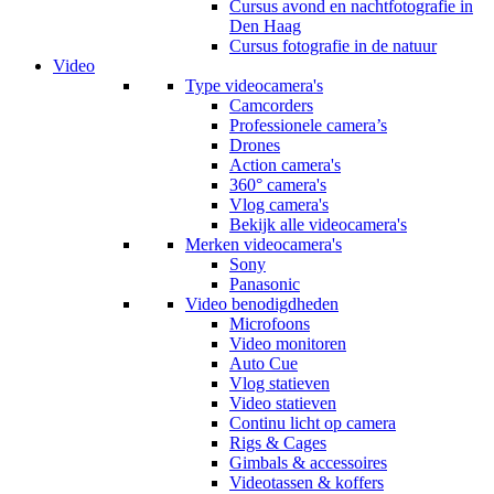
Cursus avond en nachtfotografie in
Den Haag
Cursus fotografie in de natuur
Video
Type videocamera's
Camcorders
Professionele camera’s
Drones
Action camera's
360° camera's
Vlog camera's
Bekijk alle videocamera's
Merken videocamera's
Sony
Panasonic
Video benodigdheden
Microfoons
Video monitoren
Auto Cue
Vlog statieven
Video statieven
Continu licht op camera
Rigs & Cages
Gimbals & accessoires
Videotassen & koffers