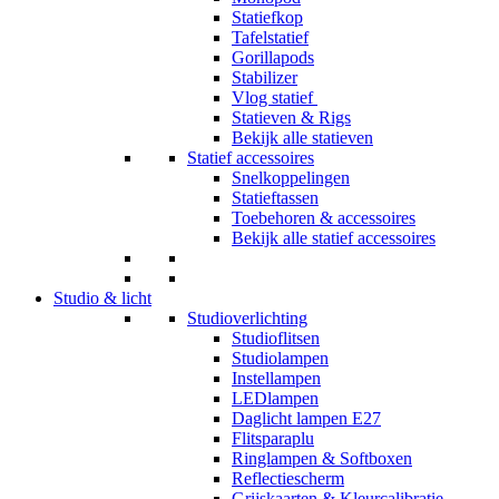
Statiefkop
Tafelstatief
Gorillapods
Stabilizer
Vlog statief
Statieven & Rigs
Bekijk alle statieven
Statief accessoires
Snelkoppelingen
Statieftassen
Toebehoren & accessoires
Bekijk alle statief accessoires
Studio & licht
Studioverlichting
Studioflitsen
Studiolampen
Instellampen
LEDlampen
Daglicht lampen E27
Flitsparaplu
Ringlampen & Softboxen
Reflectiescherm
Grijskaarten & Kleurcalibratie