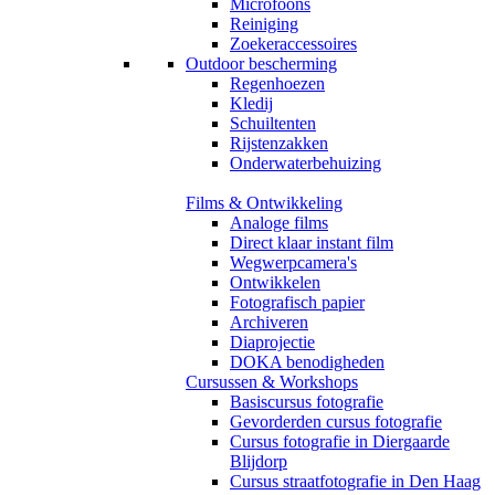
Microfoons
Reiniging
Zoekeraccessoires
Outdoor bescherming
Regenhoezen
Kledij
Schuiltenten
Rijstenzakken
Onderwaterbehuizing
Films & Ontwikkeling
Analoge films
Direct klaar instant film
Wegwerpcamera's
Ontwikkelen
Fotografisch papier
Archiveren
Diaprojectie
DOKA benodigheden
Cursussen & Workshops
Basiscursus fotografie
Gevorderden cursus fotografie
Cursus fotografie in Diergaarde
Blijdorp
Cursus straatfotografie in Den Haag