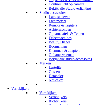
Continu licht op camera
Bekijk alle Studioverlichting
Studio accessoires
Lampstatieven
Lichtmeters
Remote & Triggers
Achtergronden
Opnametafels & Tenten
Effectmachines
Beauty Dishes
Boomarmen
Klemmen & adapters
Ophangsystemen
Bekijk alle studio accessoires
Merken
Lastolite
Gossen
Datacolor
Novoflex
Verrekijkers
Verrekijkers
Verrekijkers
Richtkijkers