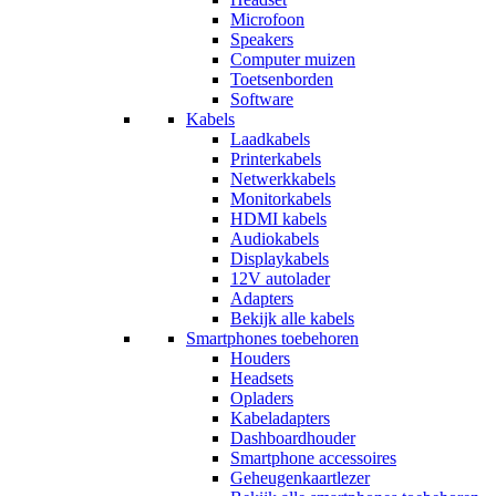
Microfoon
Speakers
Computer muizen
Toetsenborden
Software
Kabels
Laadkabels
Printerkabels
Netwerkkabels
Monitorkabels
HDMI kabels
Audiokabels
Displaykabels
12V autolader
Adapters
Bekijk alle kabels
Smartphones toebehoren
Houders
Headsets
Opladers
Kabeladapters
Dashboardhouder
Smartphone accessoires
Geheugenkaartlezer