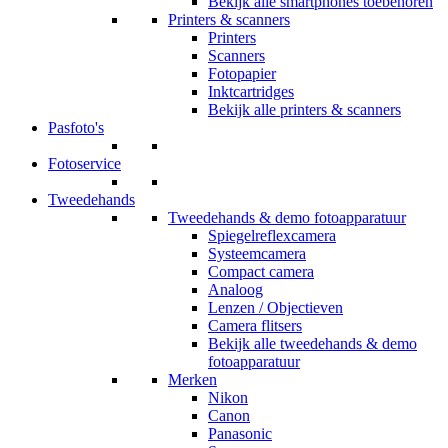
Bekijk alle smartphones toebehoren
Printers & scanners
Printers
Scanners
Fotopapier
Inktcartridges
Bekijk alle printers & scanners
Pasfoto's
Fotoservice
Tweedehands
Tweedehands & demo fotoapparatuur
Spiegelreflexcamera
Systeemcamera
Compact camera
Analoog
Lenzen / Objectieven
Camera flitsers
Bekijk alle tweedehands & demo
fotoapparatuur
Merken
Nikon
Canon
Panasonic