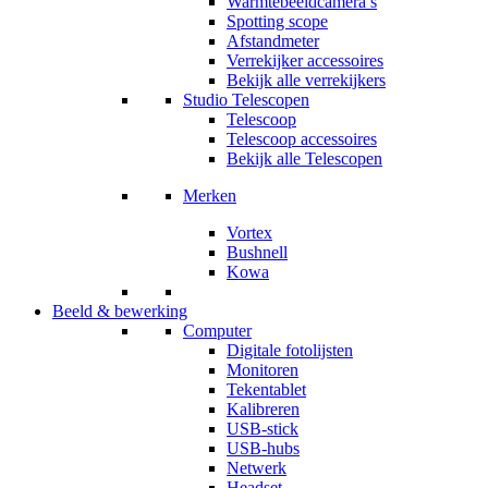
Warmtebeeldcamera’s
Spotting scope
Afstandmeter
Verrekijker accessoires
Bekijk alle verrekijkers
Studio Telescopen
Telescoop
Telescoop accessoires
Bekijk alle Telescopen
Merken
Vortex
Bushnell
Kowa
Beeld & bewerking
Computer
Digitale fotolijsten
Monitoren
Tekentablet
Kalibreren
USB-stick
USB-hubs
Netwerk
Headset