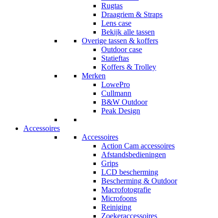
Rugtas
Draagriem & Straps
Lens case
Bekijk alle tassen
Overige tassen & koffers
Outdoor case
Statieftas
Koffers & Trolley
Merken
LowePro
Cullmann
B&W Outdoor
Peak Design
Accessoires
Accessoires
Action Cam accessoires
Afstandsbedieningen
Grips
LCD bescherming
Bescherming & Outdoor
Macrofotografie
Microfoons
Reiniging
Zoekeraccessoires