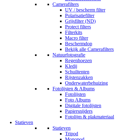
Camerafilters
UV / bescherm filter
Polarisatiefilter
Grijsfilter (ND)
Protect filters
Filterkits
Macro filter
Beschermdop
Bekijk alle Camerafilters
Natuurfotografie
Regenhoezen
Kledij
Schuiltenten
Rijstenzakken
Onderwaterbehuizing
Fotolijsten & Albums
Fotolijsten
Foto Albums
Digitale fotolijsten
Papiersnijders
Fotolijm & plakmateriaal
Statieven
Statieven
Tripod
Monopod