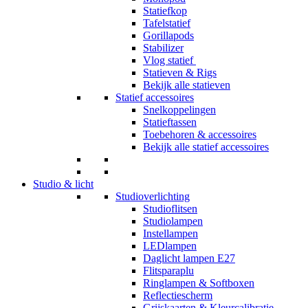
Statiefkop
Tafelstatief
Gorillapods
Stabilizer
Vlog statief
Statieven & Rigs
Bekijk alle statieven
Statief accessoires
Snelkoppelingen
Statieftassen
Toebehoren & accessoires
Bekijk alle statief accessoires
Studio & licht
Studioverlichting
Studioflitsen
Studiolampen
Instellampen
LEDlampen
Daglicht lampen E27
Flitsparaplu
Ringlampen & Softboxen
Reflectiescherm
Grijskaarten & Kleurcalibratie