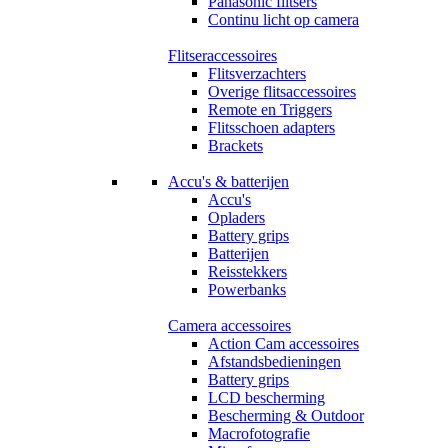
Panasonic flitsers
Continu licht op camera
Flitseraccessoires
Flitsverzachters
Overige flitsaccessoires
Remote en Triggers
Flitsschoen adapters
Brackets
Accu's & batterijen
Accu's
Opladers
Battery grips
Batterijen
Reisstekkers
Powerbanks
Camera accessoires
Action Cam accessoires
Afstandsbedieningen
Battery grips
LCD bescherming
Bescherming & Outdoor
Macrofotografie