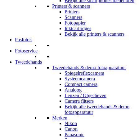
Bekijk alle smartphones toebehoren
Printers & scanners
Printers
Scanners
Fotopapier
Inktcartridges
Bekijk alle printers & scanners
Pasfoto's
Fotoservice
Tweedehands
Tweedehands & demo fotoapparatuur
Spiegelreflexcamera
Systeemcamera
Compact camera
Analoog
Lenzen / Objectieven
Camera flitsers
Bekijk alle tweedehands & demo
fotoapparatuur
Merken
Nikon
Canon
Panasonic