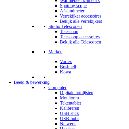
Warmtebeeldcamera’s
Spotting scope
Afstandmeter
Verrekijker accessoires
Bekijk alle verrekijkers
Studio Telescopen
Telescoop
Telescoop accessoires
Bekijk alle Telescopen
Merken
Vortex
Bushnell
Kowa
Beeld & bewerking
Computer
Digitale fotolijsten
Monitoren
Tekentablet
Kalibreren
USB-stick
USB-hubs
Netwerk
Headset