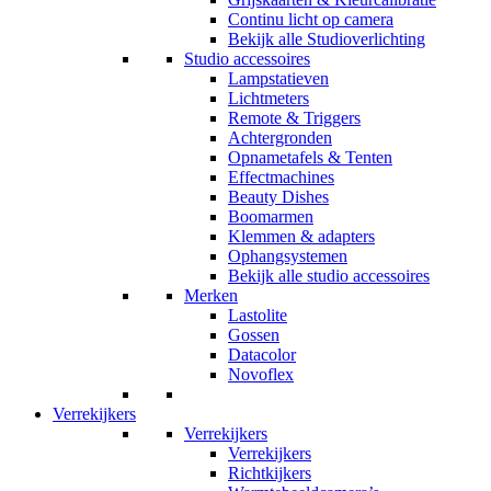
Continu licht op camera
Bekijk alle Studioverlichting
Studio accessoires
Lampstatieven
Lichtmeters
Remote & Triggers
Achtergronden
Opnametafels & Tenten
Effectmachines
Beauty Dishes
Boomarmen
Klemmen & adapters
Ophangsystemen
Bekijk alle studio accessoires
Merken
Lastolite
Gossen
Datacolor
Novoflex
Verrekijkers
Verrekijkers
Verrekijkers
Richtkijkers