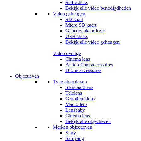
Selfiesticks
Bekijk alle video benodigdheden
Video geheugen
SD kaart
Micro SD kaart
Geheugenkaartlezer
USB sticks
Bekijk alle video geheugen
Video overige
Cinema lens
Action Cam accessoires
Drone accessoires
Objectieven
Type objectieven
Standaardlens
Telelens
Groothoeklens
Macro lens
Lensbaby
Cinema lens
Bekijk alle objectieven
Merken objectieven
Sony
Samyang