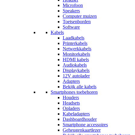
Microfoon
Speakers
Computer muizen
Toetsenborden
Software
Kabels
Laadkabels
Printerkabels
Netwerkkabels
Monitorkabels
HDMI kabels
Audiokabels
Displaykabels
12V autolader
Adapters
Bekijk alle kabels
Smartphones toebehoren
Houders
Headsets
Opladers
Kabeladapters
Dashboardhouder
Smartphone accessoires
Geheugenkaartlezer