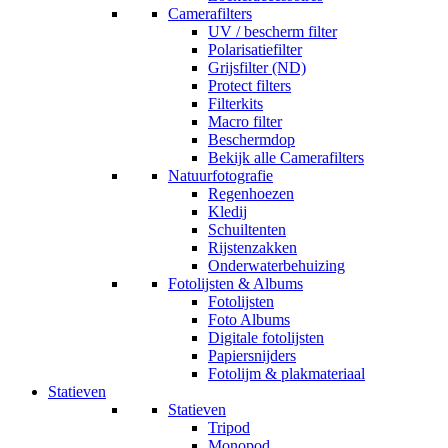
Camerafilters
UV / bescherm filter
Polarisatiefilter
Grijsfilter (ND)
Protect filters
Filterkits
Macro filter
Beschermdop
Bekijk alle Camerafilters
Natuurfotografie
Regenhoezen
Kledij
Schuiltenten
Rijstenzakken
Onderwaterbehuizing
Fotolijsten & Albums
Fotolijsten
Foto Albums
Digitale fotolijsten
Papiersnijders
Fotolijm & plakmateriaal
Statieven
Statieven
Tripod
Monopod