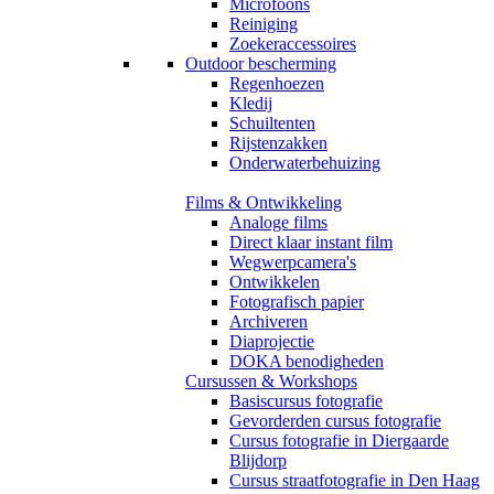
Microfoons
Reiniging
Zoekeraccessoires
Outdoor bescherming
Regenhoezen
Kledij
Schuiltenten
Rijstenzakken
Onderwaterbehuizing
Films & Ontwikkeling
Analoge films
Direct klaar instant film
Wegwerpcamera's
Ontwikkelen
Fotografisch papier
Archiveren
Diaprojectie
DOKA benodigheden
Cursussen & Workshops
Basiscursus fotografie
Gevorderden cursus fotografie
Cursus fotografie in Diergaarde
Blijdorp
Cursus straatfotografie in Den Haag