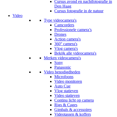
Cursus avond en nachtfotografie in
Den Haag
Cursus fotografie in de natuur
Video
Type videocamera's
Camcorders
Professionele camera’s
Drones
Action camera's
360° camera's
Vlog camera's
Bekijk alle videocamera's
Merken videocamera's
Sony
Panasonic
Video benodigdheden
Microfoons
Video monitoren
Auto Cue
Vlog statieven
Video statieven
Continu licht op camera
Rigs & Cages
Gimbals & accessoires
Videotassen & koffers