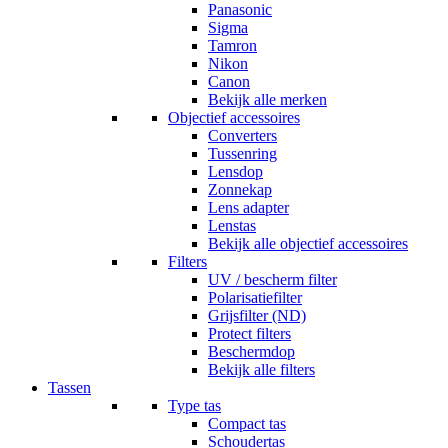
Panasonic
Sigma
Tamron
Nikon
Canon
Bekijk alle merken
Objectief accessoires
Converters
Tussenring
Lensdop
Zonnekap
Lens adapter
Lenstas
Bekijk alle objectief accessoires
Filters
UV / bescherm filter
Polarisatiefilter
Grijsfilter (ND)
Protect filters
Beschermdop
Bekijk alle filters
Tassen
Type tas
Compact tas
Schoudertas