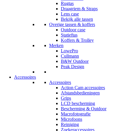
Rugtas
Draagriem & Straps
Lens case
Bekijk alle tassen
Overige tassen & koffers
Outdoor case
Statieftas
Koffers & Trolley
Merken
LowePro
Cullmann
B&W Outdoor
Peak Design
Accessoires
Accessoires
Action Cam accessoires
Afstandsbedieningen
Grips
LCD bescherming
Bescherming & Outdoor
Macrofotografie
Microfoons
Reiniging
Zoekeraccessoires