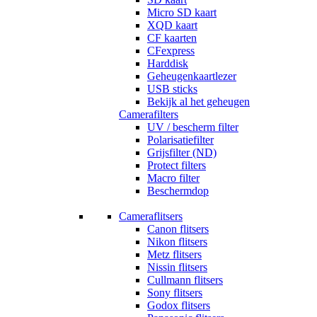
Micro SD kaart
XQD kaart
CF kaarten
CFexpress
Harddisk
Geheugenkaartlezer
USB sticks
Bekijk al het geheugen
Camerafilters
UV / bescherm filter
Polarisatiefilter
Grijsfilter (ND)
Protect filters
Macro filter
Beschermdop
Cameraflitsers
Canon flitsers
Nikon flitsers
Metz flitsers
Nissin flitsers
Cullmann flitsers
Sony flitsers
Godox flitsers