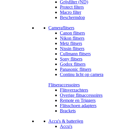
Grijsfilter (ND)
Protect filters
Macro filter
Beschermdop
Cameraflitsers
Canon flitsers
Nikon flitsers
Metz flitsers
Nissin flitsers
Cullmann flitsers
Sony flitsers
Godox flitsers
Panasonic flitsers
Continu licht op camera
Flitseraccessoires
Flitsverzachters
Overige flitsaccessoires
Remote en Triggers
Flitsschoen adapters
Brackets
Accu's & batterijen
Accu's