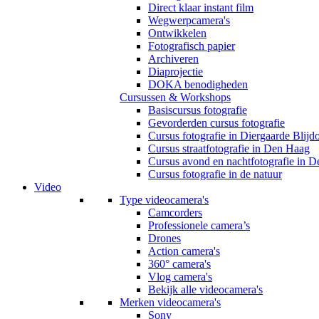
Direct klaar instant film
Wegwerpcamera's
Ontwikkelen
Fotografisch papier
Archiveren
Diaprojectie
DOKA benodigheden
Cursussen & Workshops
Basiscursus fotografie
Gevorderden cursus fotografie
Cursus fotografie in Diergaarde Blijd
Cursus straatfotografie in Den Haag
Cursus avond en nachtfotografie in 
Cursus fotografie in de natuur
Video
Type videocamera's
Camcorders
Professionele camera’s
Drones
Action camera's
360° camera's
Vlog camera's
Bekijk alle videocamera's
Merken videocamera's
Sony