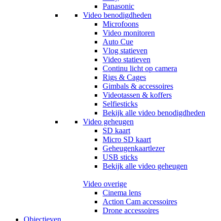
Panasonic
Video benodigdheden
Microfoons
Video monitoren
Auto Cue
Vlog statieven
Video statieven
Continu licht op camera
Rigs & Cages
Gimbals & accessoires
Videotassen & koffers
Selfiesticks
Bekijk alle video benodigdheden
Video geheugen
SD kaart
Micro SD kaart
Geheugenkaartlezer
USB sticks
Bekijk alle video geheugen
Video overige
Cinema lens
Action Cam accessoires
Drone accessoires
Objectieven