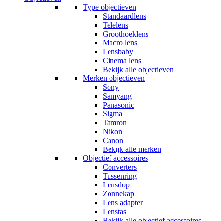
Type objectieven
Standaardlens
Telelens
Groothoeklens
Macro lens
Lensbaby
Cinema lens
Bekijk alle objectieven
Merken objectieven
Sony
Samyang
Panasonic
Sigma
Tamron
Nikon
Canon
Bekijk alle merken
Objectief accessoires
Converters
Tussenring
Lensdop
Zonnekap
Lens adapter
Lenstas
Bekijk alle objectief accessoires