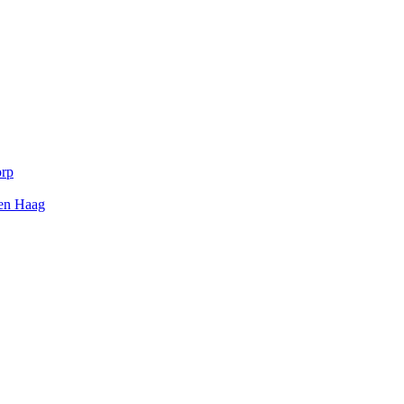
orp
Den Haag