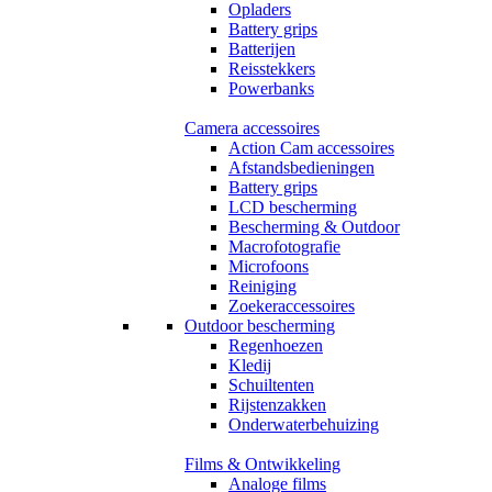
Opladers
Battery grips
Batterijen
Reisstekkers
Powerbanks
Camera accessoires
Action Cam accessoires
Afstandsbedieningen
Battery grips
LCD bescherming
Bescherming & Outdoor
Macrofotografie
Microfoons
Reiniging
Zoekeraccessoires
Outdoor bescherming
Regenhoezen
Kledij
Schuiltenten
Rijstenzakken
Onderwaterbehuizing
Films & Ontwikkeling
Analoge films