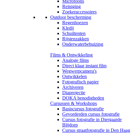
Microfoons
Reiniging
Zoekeraccessoires
Outdoor bescherming
Regenhoezen
Kledij
Schuiltenten
Rijstenzakken
Onderwaterbehuizing
Films & Ontwikkeling
Analoge films
Direct klaar instant film
Wegwerpcamera's
Ontwikkelen
Fotografisch papier
Archiveren
Diaprojectie
DOKA benodigheden
Cursussen & Workshops
Basiscursus fotografie
Gevorderden cursus fotografie
Cursus fotografie in Diergaarde
Blijdorp
Cursus straatfotografie in Den Haag