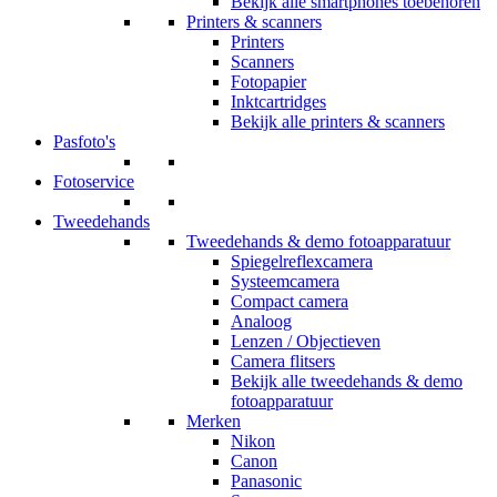
Bekijk alle smartphones toebehoren
Printers & scanners
Printers
Scanners
Fotopapier
Inktcartridges
Bekijk alle printers & scanners
Pasfoto's
Fotoservice
Tweedehands
Tweedehands & demo fotoapparatuur
Spiegelreflexcamera
Systeemcamera
Compact camera
Analoog
Lenzen / Objectieven
Camera flitsers
Bekijk alle tweedehands & demo
fotoapparatuur
Merken
Nikon
Canon
Panasonic