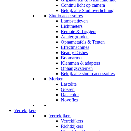
Continu licht op camera
Bekijk alle Studioverlichting
Studio accessoires
Lampstatieven
Lichtmeters
Remote & Triggers
Achtergronden
Opnametafels & Tenten
Effectmachines
Beauty Dishes
Boomarmen
Klemmen & adapters
Ophangsystemen
Bekijk alle studio accessoires
Merken
Lastolite
Gossen
Datacolor
Novoflex
Verrekijkers
Verrekijkers
Verrekijkers
Richtkijkers