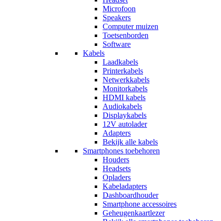
Microfoon
Speakers
Computer muizen
Toetsenborden
Software
Kabels
Laadkabels
Printerkabels
Netwerkkabels
Monitorkabels
HDMI kabels
Audiokabels
Displaykabels
12V autolader
Adapters
Bekijk alle kabels
Smartphones toebehoren
Houders
Headsets
Opladers
Kabeladapters
Dashboardhouder
Smartphone accessoires
Geheugenkaartlezer