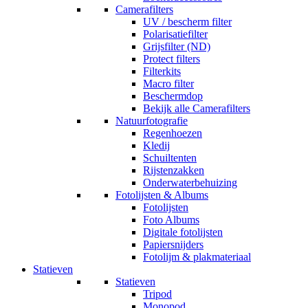
Camerafilters
UV / bescherm filter
Polarisatiefilter
Grijsfilter (ND)
Protect filters
Filterkits
Macro filter
Beschermdop
Bekijk alle Camerafilters
Natuurfotografie
Regenhoezen
Kledij
Schuiltenten
Rijstenzakken
Onderwaterbehuizing
Fotolijsten & Albums
Fotolijsten
Foto Albums
Digitale fotolijsten
Papiersnijders
Fotolijm & plakmateriaal
Statieven
Statieven
Tripod
Monopod