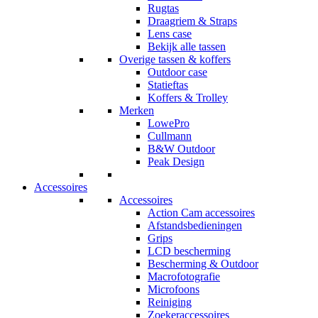
Rugtas
Draagriem & Straps
Lens case
Bekijk alle tassen
Overige tassen & koffers
Outdoor case
Statieftas
Koffers & Trolley
Merken
LowePro
Cullmann
B&W Outdoor
Peak Design
Accessoires
Accessoires
Action Cam accessoires
Afstandsbedieningen
Grips
LCD bescherming
Bescherming & Outdoor
Macrofotografie
Microfoons
Reiniging
Zoekeraccessoires