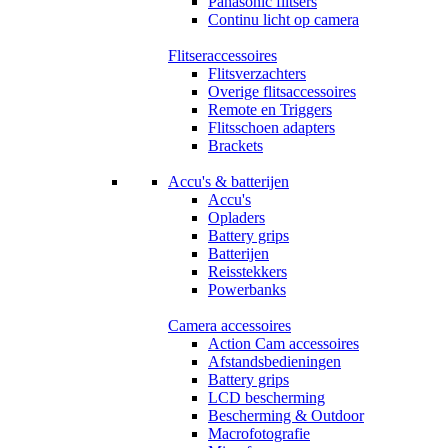
Panasonic flitsers
Continu licht op camera
Flitseraccessoires
Flitsverzachters
Overige flitsaccessoires
Remote en Triggers
Flitsschoen adapters
Brackets
Accu's & batterijen
Accu's
Opladers
Battery grips
Batterijen
Reisstekkers
Powerbanks
Camera accessoires
Action Cam accessoires
Afstandsbedieningen
Battery grips
LCD bescherming
Bescherming & Outdoor
Macrofotografie