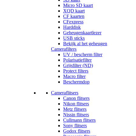
Micro SD kaart
XQD kaart
CF kaarten
CFexpress
Harddisk
Geheugenkaartlezer
USB sticks
Bekijk al het geheugen
Camerafilters
UV / bescherm filter
Polarisatiefilter
Grijsfilter (ND)
Protect filters
Macro filter
Beschermdop
Cameraflitsers
Canon flitsers
Nikon flitsers
Metz flitsers
Nissin flitsers
Cullmann flitsers
Sony flitsers
Godox flitsers