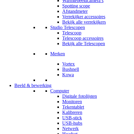
Warmtebeeldcamera’s
Spotting scope
Afstandmeter
Verrekijker accessoires
Bekijk alle verrekijkers
Studio Telescopen
Telescoop
Telescoop accessoires
Bekijk alle Telescopen
Merken
Vortex
Bushnell
Kowa
Beeld & bewerking
Computer
Digitale fotolijsten
Monitoren
Tekentablet
Kalibreren
USB-stick
USB-hubs
Netwerk
Headset