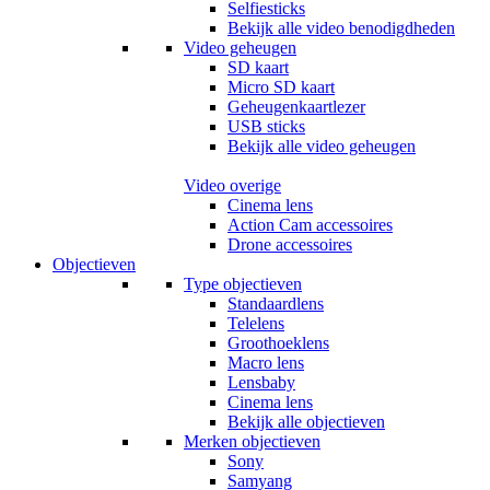
Selfiesticks
Bekijk alle video benodigdheden
Video geheugen
SD kaart
Micro SD kaart
Geheugenkaartlezer
USB sticks
Bekijk alle video geheugen
Video overige
Cinema lens
Action Cam accessoires
Drone accessoires
Objectieven
Type objectieven
Standaardlens
Telelens
Groothoeklens
Macro lens
Lensbaby
Cinema lens
Bekijk alle objectieven
Merken objectieven
Sony
Samyang