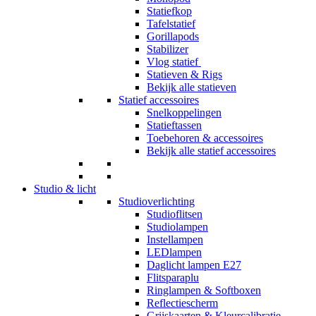
Statiefkop
Tafelstatief
Gorillapods
Stabilizer
Vlog statief
Statieven & Rigs
Bekijk alle statieven
Statief accessoires
Snelkoppelingen
Statieftassen
Toebehoren & accessoires
Bekijk alle statief accessoires
Studio & licht
Studioverlichting
Studioflitsen
Studiolampen
Instellampen
LEDlampen
Daglicht lampen E27
Flitsparaplu
Ringlampen & Softboxen
Reflectiescherm
Grijskaarten & Kleurcalibratie