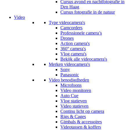
Cursus avond en nachtfotografie in
Den Haag
Cursus fotografie in de natuur
Video
Type videocamera's
Camcorders
Professionele camera’s
Drones
Action camera's
360° camera's
Vlog camera's
Bekijk alle videocamera's
Merken videocamera's
Sony
Panasonic
Video benodigdheden
Microfoons
Video monitoren
Auto Cue
Vlog statieven
Video statieven
Continu licht op camera
Rigs & Cages
Gimbals & accessoires
Videotassen & koffers