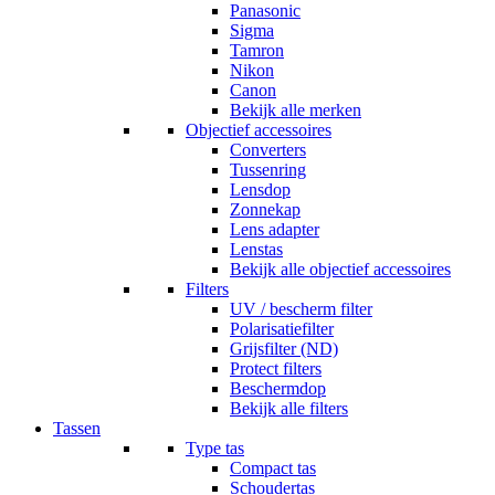
Panasonic
Sigma
Tamron
Nikon
Canon
Bekijk alle merken
Objectief accessoires
Converters
Tussenring
Lensdop
Zonnekap
Lens adapter
Lenstas
Bekijk alle objectief accessoires
Filters
UV / bescherm filter
Polarisatiefilter
Grijsfilter (ND)
Protect filters
Beschermdop
Bekijk alle filters
Tassen
Type tas
Compact tas
Schoudertas