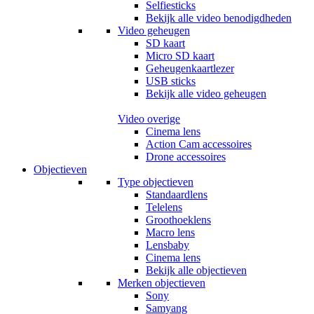
Selfiesticks
Bekijk alle video benodigdheden
Video geheugen
SD kaart
Micro SD kaart
Geheugenkaartlezer
USB sticks
Bekijk alle video geheugen
Video overige
Cinema lens
Action Cam accessoires
Drone accessoires
Objectieven
Type objectieven
Standaardlens
Telelens
Groothoeklens
Macro lens
Lensbaby
Cinema lens
Bekijk alle objectieven
Merken objectieven
Sony
Samyang