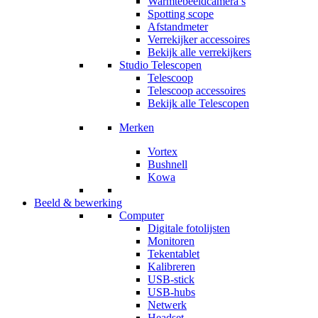
Warmtebeeldcamera’s
Spotting scope
Afstandmeter
Verrekijker accessoires
Bekijk alle verrekijkers
Studio Telescopen
Telescoop
Telescoop accessoires
Bekijk alle Telescopen
Merken
Vortex
Bushnell
Kowa
Beeld & bewerking
Computer
Digitale fotolijsten
Monitoren
Tekentablet
Kalibreren
USB-stick
USB-hubs
Netwerk
Headset