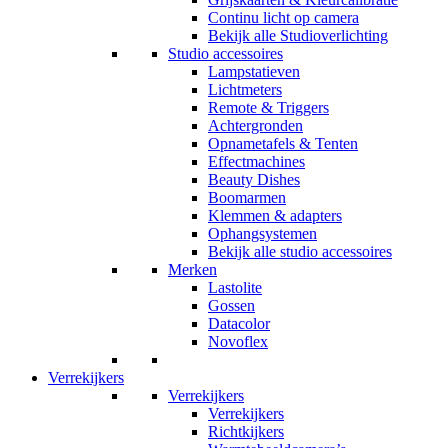
Continu licht op camera
Bekijk alle Studioverlichting
Studio accessoires
Lampstatieven
Lichtmeters
Remote & Triggers
Achtergronden
Opnametafels & Tenten
Effectmachines
Beauty Dishes
Boomarmen
Klemmen & adapters
Ophangsystemen
Bekijk alle studio accessoires
Merken
Lastolite
Gossen
Datacolor
Novoflex
Verrekijkers
Verrekijkers
Verrekijkers
Richtkijkers