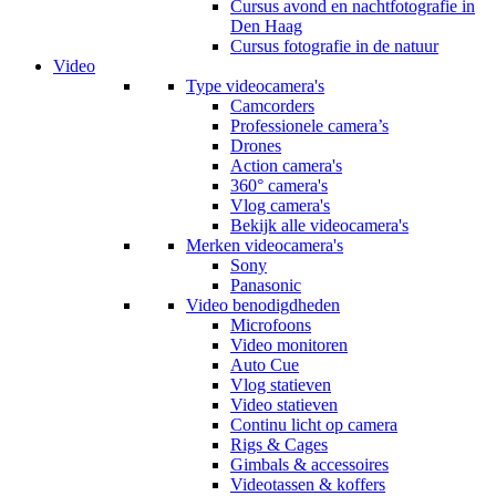
Cursus avond en nachtfotografie in
Den Haag
Cursus fotografie in de natuur
Video
Type videocamera's
Camcorders
Professionele camera’s
Drones
Action camera's
360° camera's
Vlog camera's
Bekijk alle videocamera's
Merken videocamera's
Sony
Panasonic
Video benodigdheden
Microfoons
Video monitoren
Auto Cue
Vlog statieven
Video statieven
Continu licht op camera
Rigs & Cages
Gimbals & accessoires
Videotassen & koffers