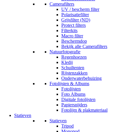
Camerafilters
UV / bescherm filter
Polarisatiefilter
Grijsfilter (ND)
Protect filters
Filterkits
Macro filter
Beschermdop
Bekijk alle Camerafilters
Natuurfotografie
Regenhoezen
Kledij
Schuiltenten
Rijstenzakken
Onderwaterbehuizing
Fotolijsten & Albums
Fotolijsten
Foto Albums
Digitale fotolijsten
Papiersnijders
Fotolijm & plakmateriaal
Statieven
Statieven
Tripod
Monopod