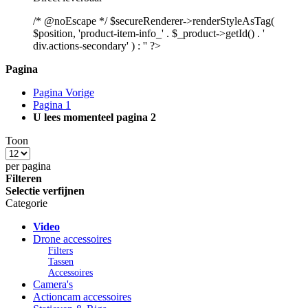
/* @noEscape */ $secureRenderer->renderStyleAsTag(
$position, 'product-item-info_' . $_product->getId() . '
div.actions-secondary' ) : '' ?>
Pagina
Pagina
Vorige
Pagina
1
U lees momenteel pagina
2
Toon
per pagina
Filteren
Selectie verfijnen
Categorie
Video
Drone accessoires
Filters
Tassen
Accessoires
Camera's
Actioncam accessoires