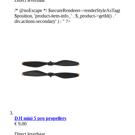
Direct leverbaar
/* @noEscape */ $secureRenderer->renderStyleAsTag(
$position, 'product-item-info_' . $_product->getId() . '
div.actions-secondary' ) : '' ?>
DJI mini 5 pro propellers
€ 9,00
Direct leverbaar