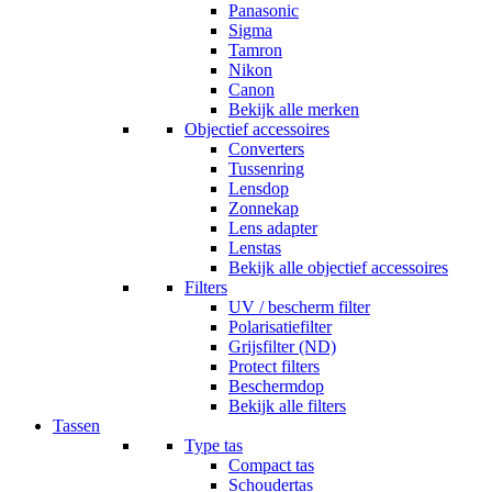
Panasonic
Sigma
Tamron
Nikon
Canon
Bekijk alle merken
Objectief accessoires
Converters
Tussenring
Lensdop
Zonnekap
Lens adapter
Lenstas
Bekijk alle objectief accessoires
Filters
UV / bescherm filter
Polarisatiefilter
Grijsfilter (ND)
Protect filters
Beschermdop
Bekijk alle filters
Tassen
Type tas
Compact tas
Schoudertas