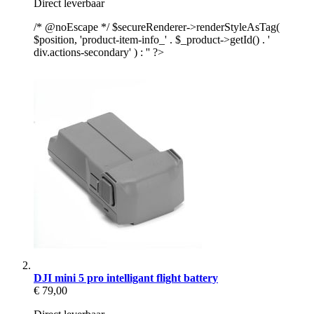
Direct leverbaar
/* @noEscape */ $secureRenderer->renderStyleAsTag(
$position, 'product-item-info_' . $_product->getId() . '
div.actions-secondary' ) : '' ?>
DJI mini 5 pro intelligant flight battery
€ 79,00