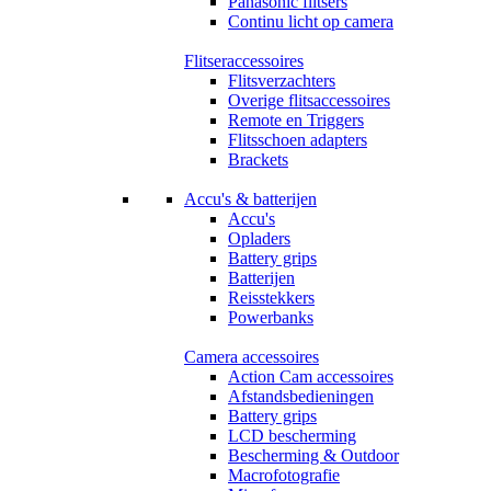
Panasonic flitsers
Continu licht op camera
Flitseraccessoires
Flitsverzachters
Overige flitsaccessoires
Remote en Triggers
Flitsschoen adapters
Brackets
Accu's & batterijen
Accu's
Opladers
Battery grips
Batterijen
Reisstekkers
Powerbanks
Camera accessoires
Action Cam accessoires
Afstandsbedieningen
Battery grips
LCD bescherming
Bescherming & Outdoor
Macrofotografie