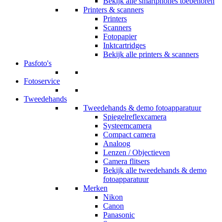
Bekijk alle smartphones toebehoren
Printers & scanners
Printers
Scanners
Fotopapier
Inktcartridges
Bekijk alle printers & scanners
Pasfoto's
Fotoservice
Tweedehands
Tweedehands & demo fotoapparatuur
Spiegelreflexcamera
Systeemcamera
Compact camera
Analoog
Lenzen / Objectieven
Camera flitsers
Bekijk alle tweedehands & demo
fotoapparatuur
Merken
Nikon
Canon
Panasonic