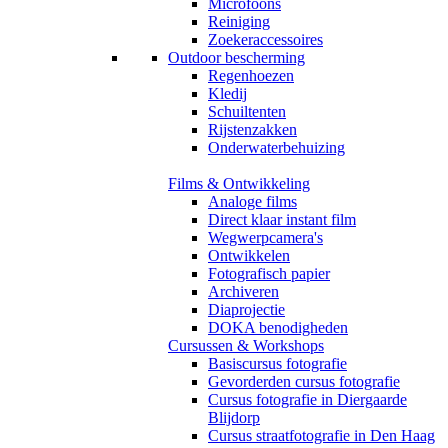
Microfoons
Reiniging
Zoekeraccessoires
Outdoor bescherming
Regenhoezen
Kledij
Schuiltenten
Rijstenzakken
Onderwaterbehuizing
Films & Ontwikkeling
Analoge films
Direct klaar instant film
Wegwerpcamera's
Ontwikkelen
Fotografisch papier
Archiveren
Diaprojectie
DOKA benodigheden
Cursussen & Workshops
Basiscursus fotografie
Gevorderden cursus fotografie
Cursus fotografie in Diergaarde
Blijdorp
Cursus straatfotografie in Den Haag