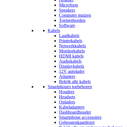
Microfoon
Speakers
Computer muizen
Toetsenborden
Software
Kabels
Laadkabels
Printerkabels
Netwerkkabels
Monitorkabels
HDMI kabels
Audiokabels
Displaykabels
12V autolader
Adapters
Bekijk alle kabels
Smartphones toebehoren
Houders
Headsets
Opladers
Kabeladapters
Dashboardhouder
Smartphone accessoires
Geheugenkaartlezer