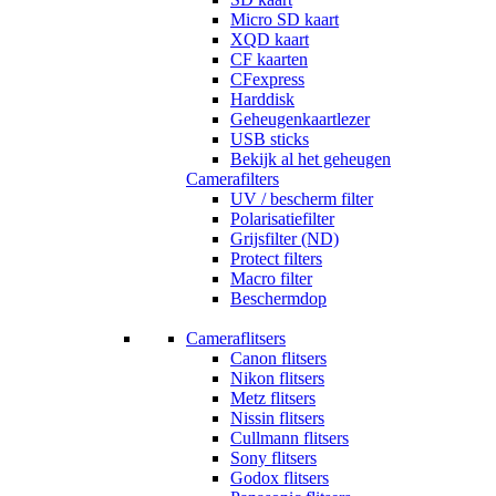
Micro SD kaart
XQD kaart
CF kaarten
CFexpress
Harddisk
Geheugenkaartlezer
USB sticks
Bekijk al het geheugen
Camerafilters
UV / bescherm filter
Polarisatiefilter
Grijsfilter (ND)
Protect filters
Macro filter
Beschermdop
Cameraflitsers
Canon flitsers
Nikon flitsers
Metz flitsers
Nissin flitsers
Cullmann flitsers
Sony flitsers
Godox flitsers