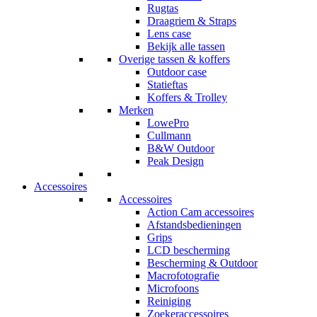
Rugtas
Draagriem & Straps
Lens case
Bekijk alle tassen
Overige tassen & koffers
Outdoor case
Statieftas
Koffers & Trolley
Merken
LowePro
Cullmann
B&W Outdoor
Peak Design
Accessoires
Accessoires
Action Cam accessoires
Afstandsbedieningen
Grips
LCD bescherming
Bescherming & Outdoor
Macrofotografie
Microfoons
Reiniging
Zoekeraccessoires