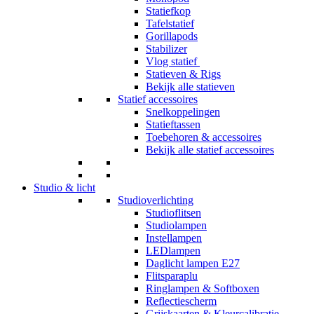
Statiefkop
Tafelstatief
Gorillapods
Stabilizer
Vlog statief
Statieven & Rigs
Bekijk alle statieven
Statief accessoires
Snelkoppelingen
Statieftassen
Toebehoren & accessoires
Bekijk alle statief accessoires
Studio & licht
Studioverlichting
Studioflitsen
Studiolampen
Instellampen
LEDlampen
Daglicht lampen E27
Flitsparaplu
Ringlampen & Softboxen
Reflectiescherm
Grijskaarten & Kleurcalibratie