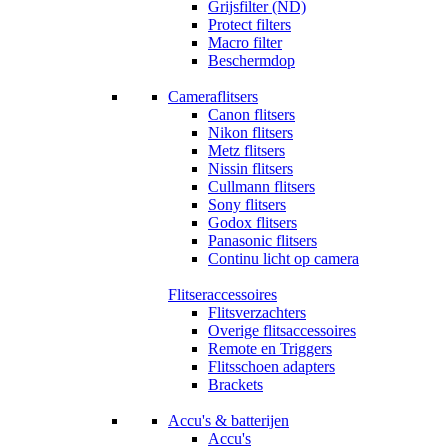
Grijsfilter (ND)
Protect filters
Macro filter
Beschermdop
Cameraflitsers
Canon flitsers
Nikon flitsers
Metz flitsers
Nissin flitsers
Cullmann flitsers
Sony flitsers
Godox flitsers
Panasonic flitsers
Continu licht op camera
Flitseraccessoires
Flitsverzachters
Overige flitsaccessoires
Remote en Triggers
Flitsschoen adapters
Brackets
Accu's & batterijen
Accu's