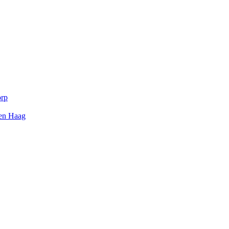
orp
Den Haag