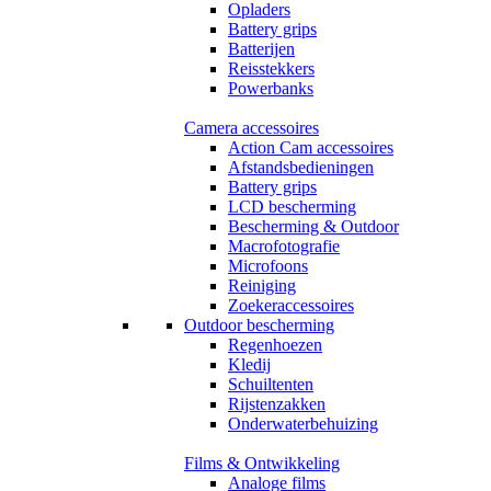
Opladers
Battery grips
Batterijen
Reisstekkers
Powerbanks
Camera accessoires
Action Cam accessoires
Afstandsbedieningen
Battery grips
LCD bescherming
Bescherming & Outdoor
Macrofotografie
Microfoons
Reiniging
Zoekeraccessoires
Outdoor bescherming
Regenhoezen
Kledij
Schuiltenten
Rijstenzakken
Onderwaterbehuizing
Films & Ontwikkeling
Analoge films