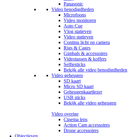
Panasonic
Video benodigdheden
Microfoons
Video monitoren
Auto Cue
Vlog statieven
Video statieven
Continu licht op camera
Rigs & Cages
Gimbals & accessoires
Videotassen & koffers
Selfiesticks
Bekijk alle video benodigdheden
Video geheugen
SD kaart
Micro SD kaart
Geheugenkaartlezer
USB sticks
Bekijk alle video geheugen
Video overige
Cinema lens
Action Cam accessoires
Drone accessoires
Objectieven