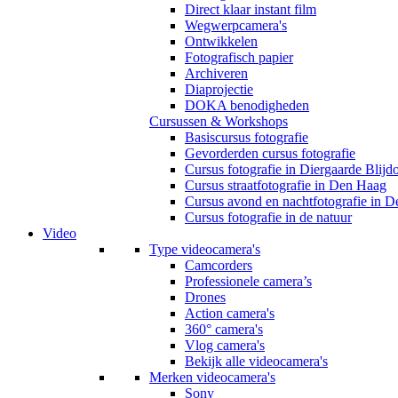
Direct klaar instant film
Wegwerpcamera's
Ontwikkelen
Fotografisch papier
Archiveren
Diaprojectie
DOKA benodigheden
Cursussen & Workshops
Basiscursus fotografie
Gevorderden cursus fotografie
Cursus fotografie in Diergaarde Blijd
Cursus straatfotografie in Den Haag
Cursus avond en nachtfotografie in 
Cursus fotografie in de natuur
Video
Type videocamera's
Camcorders
Professionele camera’s
Drones
Action camera's
360° camera's
Vlog camera's
Bekijk alle videocamera's
Merken videocamera's
Sony