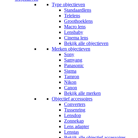
Type objectieven
Standaardlens
Telelens
Groothoeklens
Macro lens
Lensbaby
Cinema lens
Bekijk alle objectieven
Merken objectieven
Sony
Samyang
Panasonic
Sigma
Tamron
Nikon
Canon
Bekijk alle merken
Objectief accessoires
Converters
Tussenring
Lensdop
Zonnekap
Lens adapter
Lenstas
Bekijk alle objectief accessoires