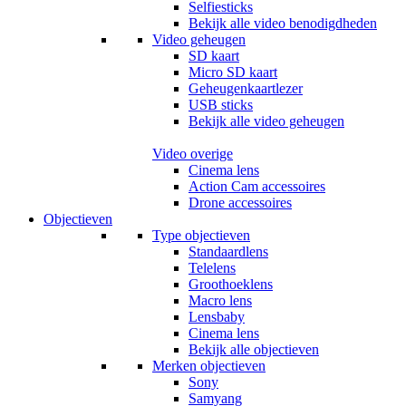
Selfiesticks
Bekijk alle video benodigdheden
Video geheugen
SD kaart
Micro SD kaart
Geheugenkaartlezer
USB sticks
Bekijk alle video geheugen
Video overige
Cinema lens
Action Cam accessoires
Drone accessoires
Objectieven
Type objectieven
Standaardlens
Telelens
Groothoeklens
Macro lens
Lensbaby
Cinema lens
Bekijk alle objectieven
Merken objectieven
Sony
Samyang