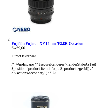
Fujifilm Fujinon XF 14mm /F2.8R Occasion
€ 469,00
Direct leverbaar
/* @noEscape */ $secureRenderer->renderStyleAsTag(
$position, 'product-item-info_' . $_product->getId() . '
div.actions-secondary' ) : '' ?>