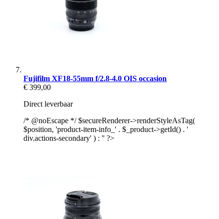
Fujifilm XF18-55mm f/2.8-4.0 OIS occasion
€ 399,00
Direct leverbaar
/* @noEscape */ $secureRenderer->renderStyleAsTag(
$position, 'product-item-info_' . $_product->getId() . '
div.actions-secondary' ) : '' ?>