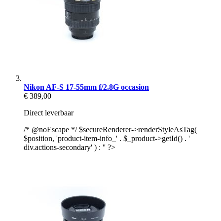
Nikon AF-S 17-55mm f/2.8G occasion
€ 389,00
Direct leverbaar
/* @noEscape */ $secureRenderer->renderStyleAsTag(
$position, 'product-item-info_' . $_product->getId() . '
div.actions-secondary' ) : '' ?>