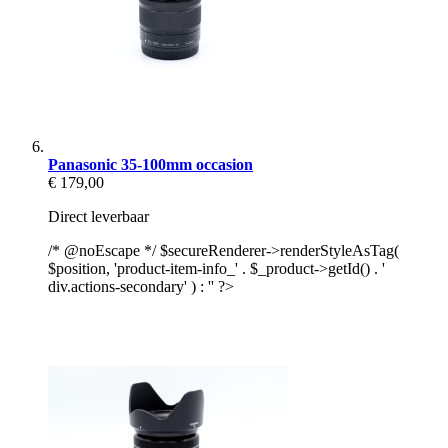
Panasonic 35-100mm occasion
€ 179,00
Direct leverbaar
/* @noEscape */ $secureRenderer->renderStyleAsTag(
$position, 'product-item-info_' . $_product->getId() . '
div.actions-secondary' ) : '' ?>