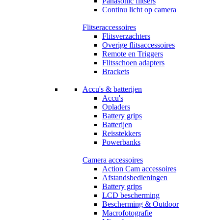
Panasonic flitsers
Continu licht op camera
Flitseraccessoires
Flitsverzachters
Overige flitsaccessoires
Remote en Triggers
Flitsschoen adapters
Brackets
Accu's & batterijen
Accu's
Opladers
Battery grips
Batterijen
Reisstekkers
Powerbanks
Camera accessoires
Action Cam accessoires
Afstandsbedieningen
Battery grips
LCD bescherming
Bescherming & Outdoor
Macrofotografie