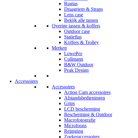
Rugtas
Draagriem & Straps
Lens case
Bekijk alle tassen
Overige tassen & koffers
Outdoor case
Statieftas
Koffers & Trolley
Merken
LowePro
Cullmann
B&W Outdoor
Peak Design
Accessoires
Accessoires
Action Cam accessoires
Afstandsbedieningen
Grips
LCD bescherming
Bescherming & Outdoor
Macrofotografie
Microfoons
Reiniging
Zoekeraccessoires