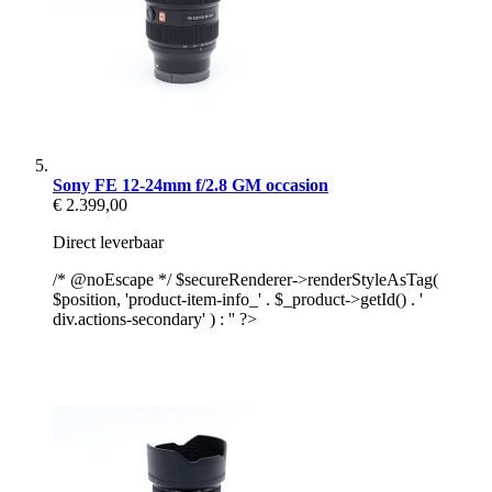
Sony FE 12-24mm f/2.8 GM occasion
€ 2.399,00
Direct leverbaar
/* @noEscape */ $secureRenderer->renderStyleAsTag(
$position, 'product-item-info_' . $_product->getId() . '
div.actions-secondary' ) : '' ?>