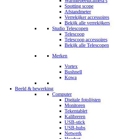
Warmtebeeldcamera’s
Spotting scope
Afstandmeter
Verrekijker accessoires
Bekijk alle verrekijkers
Studio Telescopen
Telescoop
Telescoop accessoires
Bekijk alle Telescopen
Merken
Vortex
Bushnell
Kowa
Beeld & bewerking
Computer
Digitale fotolijsten
Monitoren
Tekentablet
Kalibreren
USB-stick
USB-hubs
Netwerk
Headset