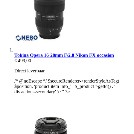
Tokina Opera 16-28mm F/2.8 Nikon FX occasion
€ 499,00
Direct leverbaar
/* @noEscape */ $secureRenderer->renderStyleAsTag(
$position, 'product-item-info_' . $_product->getId() . '
div.actions-secondary' ) : '' ?>