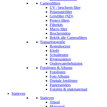
Camerafilters
UV / bescherm filter
Polarisatiefilter
Grijsfilter (ND)
Protect filters
Filterkits
Macro filter
Beschermdop
Bekijk alle Camerafilters
Natuurfotografie
Regenhoezen
Kledij
Schuiltenten
Rijstenzakken
Onderwaterbehuizing
Fotolijsten & Albums
Fotolijsten
Foto Albums
Digitale fotolijsten
Papiersnijders
Fotolijm & plakmateriaal
Statieven
Statieven
Tripod
Monopod