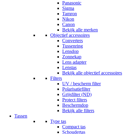
Panasonic
Sigma
Tamron
Nikon
Canon
Bekijk alle merken
Objectief accessoires
Converters
Tussenring
Lensdop
Zonnekap
Lens adapter
Lenstas
Bekijk alle objectief accessoires
Filters
UV / bescherm filter
Polarisatiefilter
Grijsfilter (ND)
Protect filters
Beschermdop
Bekijk alle filters
Tassen
Type tas
Compact tas
Schoudertas