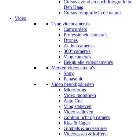
Cursus avond en nachtfotografie in
Den Haag
Cursus fotografie in de natuur
Video
Type videocamera's
Camcorders
Professionele camera’s
Drones
Action camera's
360° camera's
Vlog camera's
Bekijk alle videocamera's
Merken videocamera's
Sony
Panasonic
Video benodigdheden
Microfoons
Video monitoren
Auto Cue
Vlog statieven
Video statieven
Continu licht op camera
Rigs & Cages
Gimbals & accessoires
Videotassen & koffers