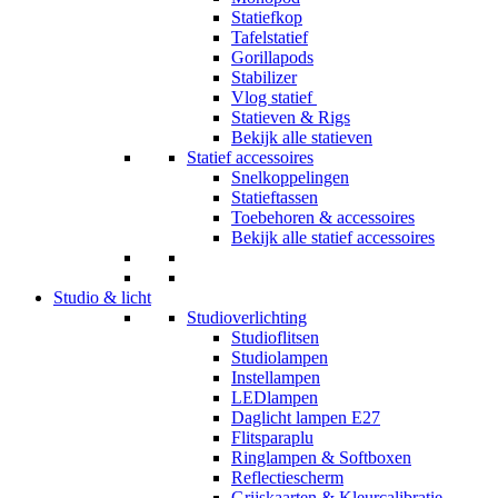
Statiefkop
Tafelstatief
Gorillapods
Stabilizer
Vlog statief
Statieven & Rigs
Bekijk alle statieven
Statief accessoires
Snelkoppelingen
Statieftassen
Toebehoren & accessoires
Bekijk alle statief accessoires
Studio & licht
Studioverlichting
Studioflitsen
Studiolampen
Instellampen
LEDlampen
Daglicht lampen E27
Flitsparaplu
Ringlampen & Softboxen
Reflectiescherm
Grijskaarten & Kleurcalibratie