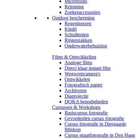
Microfoons
Reiniging
Zoekeraccessoires
Outdoor bescherming
Regenhoezen
Kledij
Schuiltenten
Rijstenzakken
Onderwaterbehuizing
Films & Ontwikkeling
Analoge films
Direct klaar instant film
Wegwerpcamera's
Ontwikkelen
Fotografisch papier
Archiveren
Diaprojectie
DOKA benodigheden
Cursussen & Workshops
Basiscursus fotografie
Gevorderden cursus fotografie
Cursus fotografie in Diergaarde
Blijdorp
Cursus straatfotografie in Den Haag