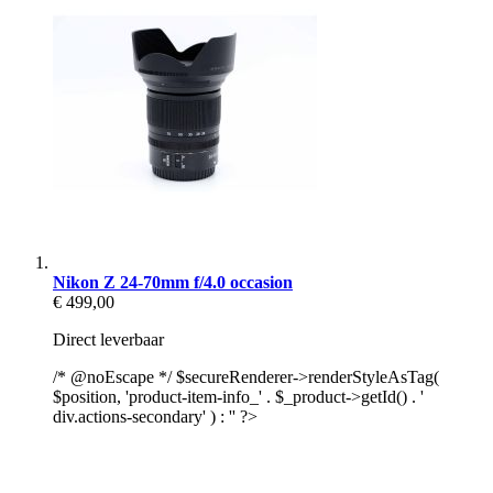
Nikon Z 24-70mm f/4.0 occasion
€ 499,00
Direct leverbaar
/* @noEscape */ $secureRenderer->renderStyleAsTag(
$position, 'product-item-info_' . $_product->getId() . '
div.actions-secondary' ) : '' ?>