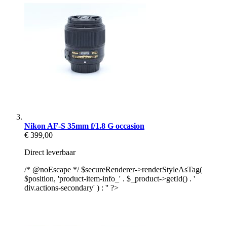
Nikon AF-S 35mm f/1.8 G occasion
€ 399,00
Direct leverbaar
/* @noEscape */ $secureRenderer->renderStyleAsTag(
$position, 'product-item-info_' . $_product->getId() . '
div.actions-secondary' ) : '' ?>