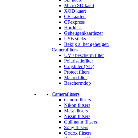
Micro SD kaart
XQD kaart
CF kaarten
CFexpress
Harddisk
Geheugenkaartlezer
USB sticks
Bekijk al het geheugen
Camerafilters
UV / bescherm filter
Polarisatiefilter
Grijsfilter (ND)
Protect filters
Macro filter
Beschermdop
Cameraflitsers
Canon flitsers
Nikon flitsers
Metz flitsers
Nissin flitsers
Cullmann flitsers
Sony flitsers
Godox flitsers