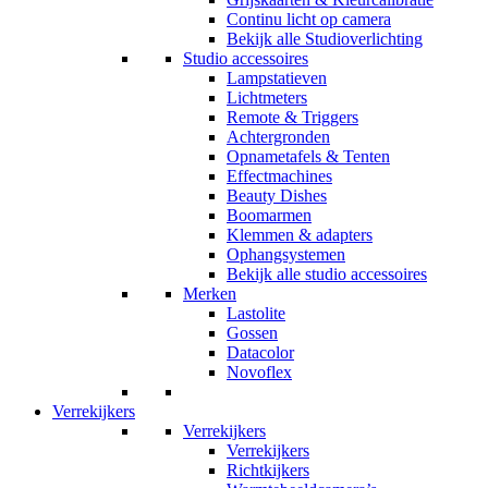
Continu licht op camera
Bekijk alle Studioverlichting
Studio accessoires
Lampstatieven
Lichtmeters
Remote & Triggers
Achtergronden
Opnametafels & Tenten
Effectmachines
Beauty Dishes
Boomarmen
Klemmen & adapters
Ophangsystemen
Bekijk alle studio accessoires
Merken
Lastolite
Gossen
Datacolor
Novoflex
Verrekijkers
Verrekijkers
Verrekijkers
Richtkijkers