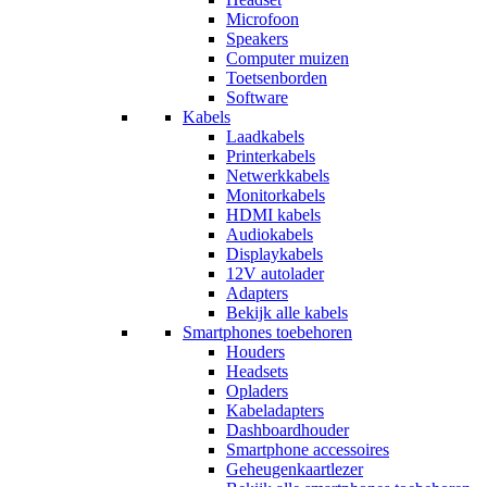
Microfoon
Speakers
Computer muizen
Toetsenborden
Software
Kabels
Laadkabels
Printerkabels
Netwerkkabels
Monitorkabels
HDMI kabels
Audiokabels
Displaykabels
12V autolader
Adapters
Bekijk alle kabels
Smartphones toebehoren
Houders
Headsets
Opladers
Kabeladapters
Dashboardhouder
Smartphone accessoires
Geheugenkaartlezer