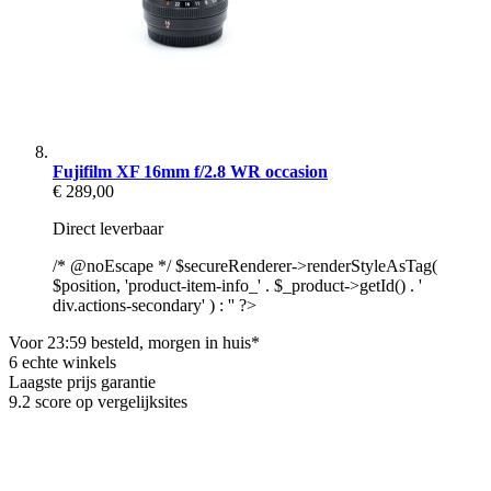
Fujifilm XF 16mm f/2.8 WR occasion
€ 289,00
Direct leverbaar
/* @noEscape */ $secureRenderer->renderStyleAsTag(
$position, 'product-item-info_' . $_product->getId() . '
div.actions-secondary' ) : '' ?>
Voor 23:59 besteld, morgen in huis*
6 echte winkels
Laagste prijs garantie
9.2 score op vergelijksites