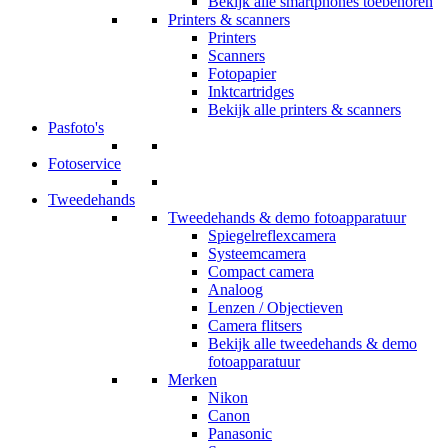
Bekijk alle smartphones toebehoren
Printers & scanners
Printers
Scanners
Fotopapier
Inktcartridges
Bekijk alle printers & scanners
Pasfoto's
Fotoservice
Tweedehands
Tweedehands & demo fotoapparatuur
Spiegelreflexcamera
Systeemcamera
Compact camera
Analoog
Lenzen / Objectieven
Camera flitsers
Bekijk alle tweedehands & demo
fotoapparatuur
Merken
Nikon
Canon
Panasonic