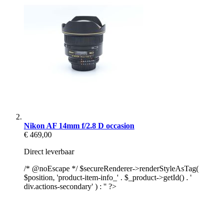
Nikon AF 14mm f/2.8 D occasion
€ 469,00
Direct leverbaar
/* @noEscape */ $secureRenderer->renderStyleAsTag(
$position, 'product-item-info_' . $_product->getId() . '
div.actions-secondary' ) : '' ?>