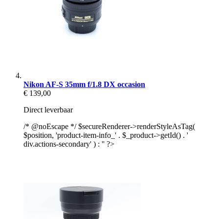
Nikon AF-S 35mm f/1.8 DX occasion
€ 139,00
Direct leverbaar
/* @noEscape */ $secureRenderer->renderStyleAsTag(
$position, 'product-item-info_' . $_product->getId() . '
div.actions-secondary' ) : '' ?>