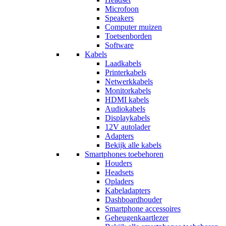
Microfoon
Speakers
Computer muizen
Toetsenborden
Software
Kabels
Laadkabels
Printerkabels
Netwerkkabels
Monitorkabels
HDMI kabels
Audiokabels
Displaykabels
12V autolader
Adapters
Bekijk alle kabels
Smartphones toebehoren
Houders
Headsets
Opladers
Kabeladapters
Dashboardhouder
Smartphone accessoires
Geheugenkaartlezer