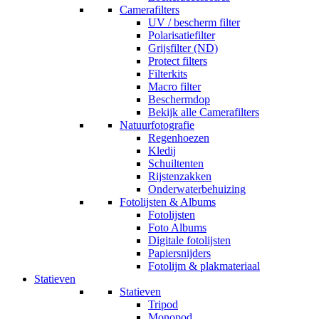
Camerafilters
UV / bescherm filter
Polarisatiefilter
Grijsfilter (ND)
Protect filters
Filterkits
Macro filter
Beschermdop
Bekijk alle Camerafilters
Natuurfotografie
Regenhoezen
Kledij
Schuiltenten
Rijstenzakken
Onderwaterbehuizing
Fotolijsten & Albums
Fotolijsten
Foto Albums
Digitale fotolijsten
Papiersnijders
Fotolijm & plakmateriaal
Statieven
Statieven
Tripod
Monopod