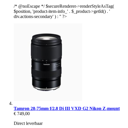
/* @noEscape */ $secureRenderer->renderStyleAsTag(
$position, 'product-item-info_' . $_product->getId() . '
div.actions-secondary' ) : '' ?>
Tamron 28-75mm f/2.8 Di III VXD G2 Nikon Z-mount
€ 749,00
Direct leverbaar