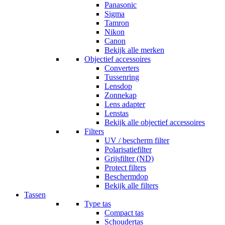
Panasonic
Sigma
Tamron
Nikon
Canon
Bekijk alle merken
Objectief accessoires
Converters
Tussenring
Lensdop
Zonnekap
Lens adapter
Lenstas
Bekijk alle objectief accessoires
Filters
UV / bescherm filter
Polarisatiefilter
Grijsfilter (ND)
Protect filters
Beschermdop
Bekijk alle filters
Tassen
Type tas
Compact tas
Schoudertas