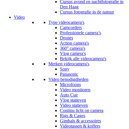
Cursus avond en nachtfotografie in
Den Haag
Cursus fotografie in de natuur
Video
Type videocamera's
Camcorders
Professionele camera’s
Drones
Action camera's
360° camera's
Vlog camera's
Bekijk alle videocamera's
Merken videocamera's
Sony
Panasonic
Video benodigdheden
Microfoons
Video monitoren
Auto Cue
Vlog statieven
Video statieven
Continu licht op camera
Rigs & Cages
Gimbals & accessoires
Videotassen & koffers