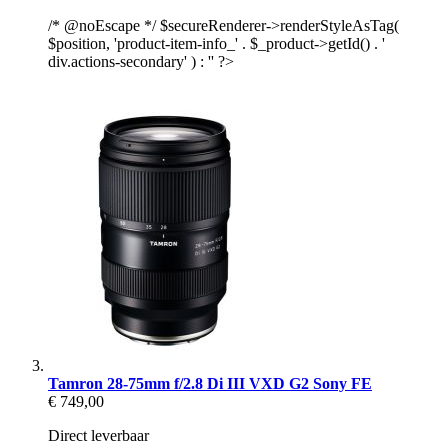
/* @noEscape */ $secureRenderer->renderStyleAsTag(
$position, 'product-item-info_' . $_product->getId() . '
div.actions-secondary' ) : '' ?>
Tamron 28-75mm f/2.8 Di III VXD G2 Sony FE
€ 749,00
Direct leverbaar