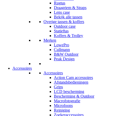
Rugtas
Draagriem & Straps
Lens case
Bekijk alle tassen
Overige tassen & koffers
Outdoor case
Statieftas
Koffers & Trolley
Merken
LowePro
Cullmann
B&W Outdoor
Peak Design
Accessoires
Accessoires
Action Cam accessoires
Afstandsbedieningen
Grips
LCD bescherming
Bescherming & Outdoor
Macrofotografie
Microfoons
Reiniging
Zoekeraccessoires