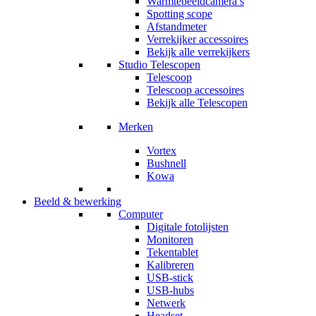
Warmtebeeldcamera’s
Spotting scope
Afstandmeter
Verrekijker accessoires
Bekijk alle verrekijkers
Studio Telescopen
Telescoop
Telescoop accessoires
Bekijk alle Telescopen
Merken
Vortex
Bushnell
Kowa
Beeld & bewerking
Computer
Digitale fotolijsten
Monitoren
Tekentablet
Kalibreren
USB-stick
USB-hubs
Netwerk
Headset