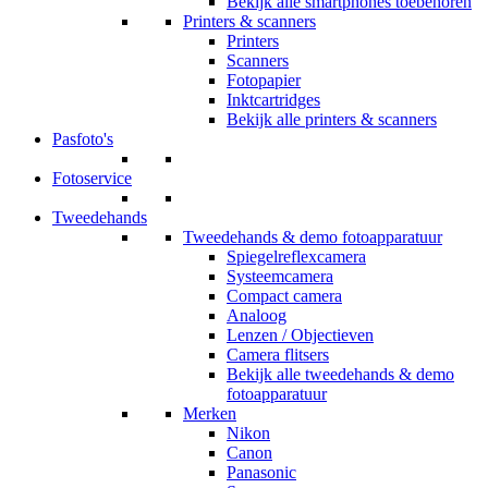
Bekijk alle smartphones toebehoren
Printers & scanners
Printers
Scanners
Fotopapier
Inktcartridges
Bekijk alle printers & scanners
Pasfoto's
Fotoservice
Tweedehands
Tweedehands & demo fotoapparatuur
Spiegelreflexcamera
Systeemcamera
Compact camera
Analoog
Lenzen / Objectieven
Camera flitsers
Bekijk alle tweedehands & demo
fotoapparatuur
Merken
Nikon
Canon
Panasonic