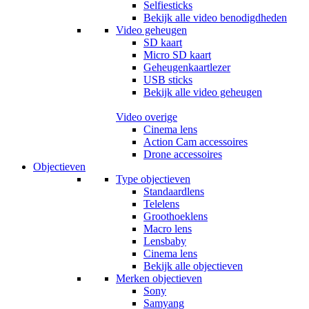
Selfiesticks
Bekijk alle video benodigdheden
Video geheugen
SD kaart
Micro SD kaart
Geheugenkaartlezer
USB sticks
Bekijk alle video geheugen
Video overige
Cinema lens
Action Cam accessoires
Drone accessoires
Objectieven
Type objectieven
Standaardlens
Telelens
Groothoeklens
Macro lens
Lensbaby
Cinema lens
Bekijk alle objectieven
Merken objectieven
Sony
Samyang