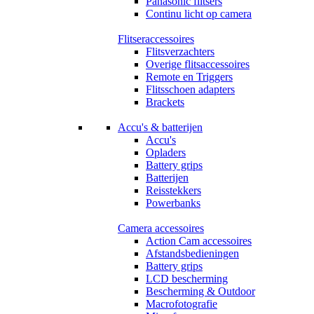
Panasonic flitsers
Continu licht op camera
Flitseraccessoires
Flitsverzachters
Overige flitsaccessoires
Remote en Triggers
Flitsschoen adapters
Brackets
Accu's & batterijen
Accu's
Opladers
Battery grips
Batterijen
Reisstekkers
Powerbanks
Camera accessoires
Action Cam accessoires
Afstandsbedieningen
Battery grips
LCD bescherming
Bescherming & Outdoor
Macrofotografie