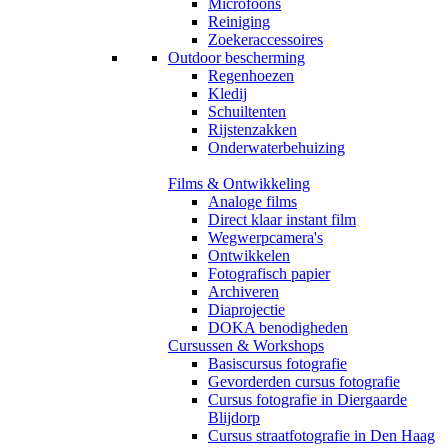
Microfoons
Reiniging
Zoekeraccessoires
Outdoor bescherming
Regenhoezen
Kledij
Schuiltenten
Rijstenzakken
Onderwaterbehuizing
Films & Ontwikkeling
Analoge films
Direct klaar instant film
Wegwerpcamera's
Ontwikkelen
Fotografisch papier
Archiveren
Diaprojectie
DOKA benodigheden
Cursussen & Workshops
Basiscursus fotografie
Gevorderden cursus fotografie
Cursus fotografie in Diergaarde
Blijdorp
Cursus straatfotografie in Den Haag