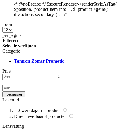
/* @noEscape */ $secureRenderer->renderStyleAsTag(
$position, 'product-item-info_' . $_product->getId() . '
div.actions-secondary' ) : '' ?>
Toon
per pagina
Filteren
Selectie verfijnen
Categorie
Tamron Zomer Promotie
Prijs
€
-
Toepassen
Levertijd
1-2 werkdagen
1
product
Direct leverbaar
4
producten
Lensvatting