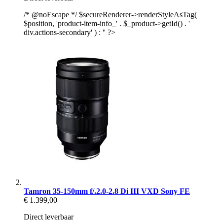
/* @noEscape */ $secureRenderer->renderStyleAsTag(
$position, 'product-item-info_' . $_product->getId() . '
div.actions-secondary' ) : '' ?>
Tamron 35-150mm f/.2.0-2.8 Di III VXD Sony FE
€ 1.399,00
Direct leverbaar