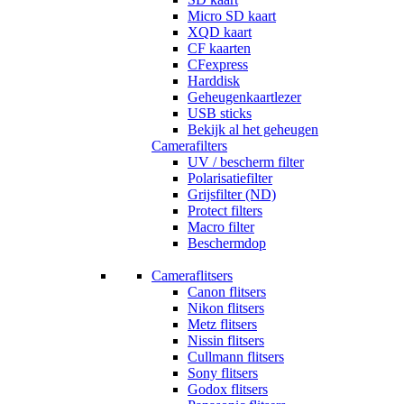
Micro SD kaart
XQD kaart
CF kaarten
CFexpress
Harddisk
Geheugenkaartlezer
USB sticks
Bekijk al het geheugen
Camerafilters
UV / bescherm filter
Polarisatiefilter
Grijsfilter (ND)
Protect filters
Macro filter
Beschermdop
Cameraflitsers
Canon flitsers
Nikon flitsers
Metz flitsers
Nissin flitsers
Cullmann flitsers
Sony flitsers
Godox flitsers