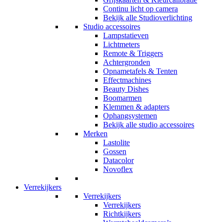
Continu licht op camera
Bekijk alle Studioverlichting
Studio accessoires
Lampstatieven
Lichtmeters
Remote & Triggers
Achtergronden
Opnametafels & Tenten
Effectmachines
Beauty Dishes
Boomarmen
Klemmen & adapters
Ophangsystemen
Bekijk alle studio accessoires
Merken
Lastolite
Gossen
Datacolor
Novoflex
Verrekijkers
Verrekijkers
Verrekijkers
Richtkijkers