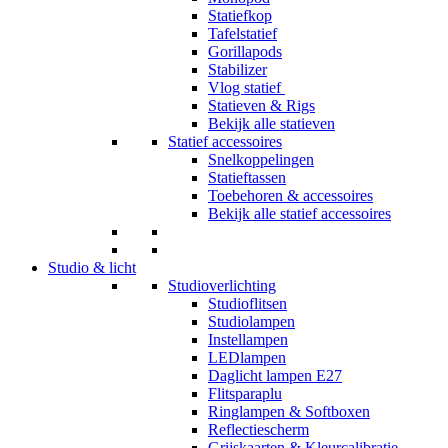
Statiefkop
Tafelstatief
Gorillapods
Stabilizer
Vlog statief
Statieven & Rigs
Bekijk alle statieven
Statief accessoires
Snelkoppelingen
Statieftassen
Toebehoren & accessoires
Bekijk alle statief accessoires
Studio & licht
Studioverlichting
Studioflitsen
Studiolampen
Instellampen
LEDlampen
Daglicht lampen E27
Flitsparaplu
Ringlampen & Softboxen
Reflectiescherm
Grijskaarten & Kleurcalibratie