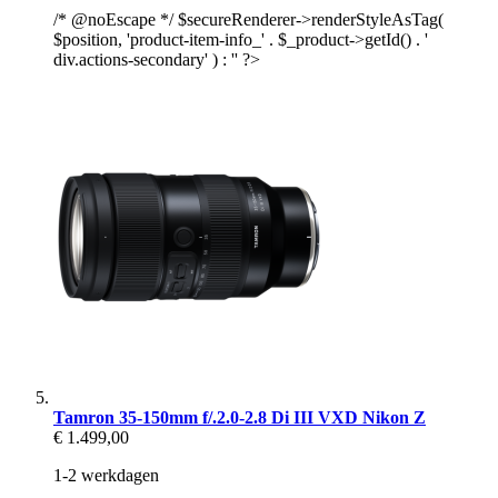
/* @noEscape */ $secureRenderer->renderStyleAsTag(
$position, 'product-item-info_' . $_product->getId() . '
div.actions-secondary' ) : '' ?>
Tamron 35-150mm f/.2.0-2.8 Di III VXD Nikon Z
€ 1.499,00
1-2 werkdagen