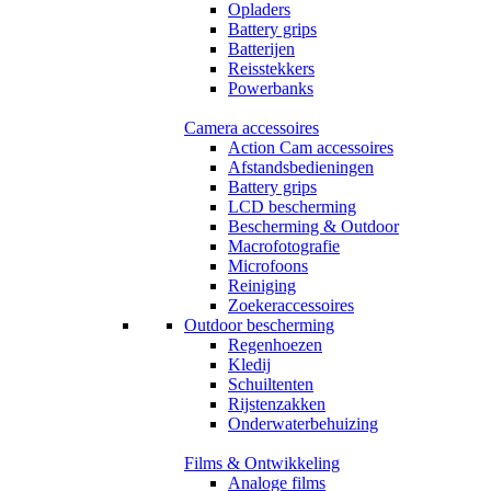
Opladers
Battery grips
Batterijen
Reisstekkers
Powerbanks
Camera accessoires
Action Cam accessoires
Afstandsbedieningen
Battery grips
LCD bescherming
Bescherming & Outdoor
Macrofotografie
Microfoons
Reiniging
Zoekeraccessoires
Outdoor bescherming
Regenhoezen
Kledij
Schuiltenten
Rijstenzakken
Onderwaterbehuizing
Films & Ontwikkeling
Analoge films