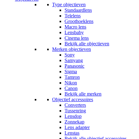
Type objectieven
Standaardlens
Telelens
Groothoeklens
Macro lens
Lensbaby
Cinema lens
Bekijk alle objectieven
Merken objectieven
Sony
Samyang
Panasonic
Sigma
Tamron
Nikon
Canon
Bekijk alle merken
Objectief accessoires
Converters
Tussenring
Lensdop
Zonnekap
Lens adapter
Lenstas
Bekijk alle objectief accessoires