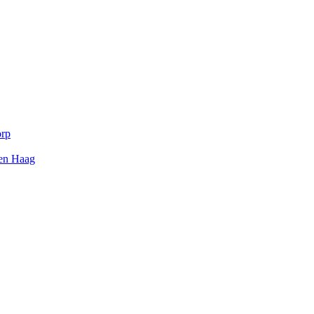
orp
Den Haag