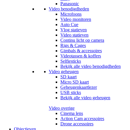
Panasonic
Video benodigdheden
Microfoons
Video monitoren
Auto Cue
Vlog statieven
Video statieven
Continu licht op camera
Rigs & Cages
Gimbals & accessoires
Videotassen & koffers
Selfiesticks
Bekijk alle video benodigdheden
Video geheugen
SD kaart
Micro SD kaart
Geheugenkaartlezer
USB sticks
Bekijk alle video geheugen
Video overige
Cinema lens
Action Cam accessoires
Drone accessoires
Objectieven