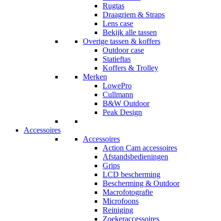
Rugtas
Draagriem & Straps
Lens case
Bekijk alle tassen
Overige tassen & koffers
Outdoor case
Statieftas
Koffers & Trolley
Merken
LowePro
Cullmann
B&W Outdoor
Peak Design
Accessoires
Accessoires
Action Cam accessoires
Afstandsbedieningen
Grips
LCD bescherming
Bescherming & Outdoor
Macrofotografie
Microfoons
Reiniging
Zoekeraccessoires