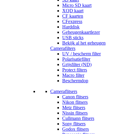
Micro SD kaart
XQD kaart
CF kaarten
CFexpress
Harddisk
Geheugenkaartlezer
USB sticks
Bekijk al het geheugen
Camerafilters
UV / bescherm filter
Polarisatiefilter
Grijsfilter (ND)
Protect filters
Macro filter
Beschermdop
Cameraflitsers
Canon flitsers
Nikon flitsers
Metz flitsers
Nissin flitsers
Cullmann flitsers
Sony flitsers
Godox flitsers