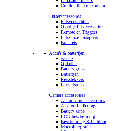
Panasonic flitsers
Continu licht op camera
Flitseraccessoires
Flitsverzachters
Overige flitsaccessoires
Remote en Triggers
Flitsschoen adapters
Brackets
Accu's & batterijen
Accu's
Opladers
Battery grips
Batterijen
Reisstekkers
Powerbanks
Camera accessoires
Action Cam accessoires
Afstandsbedieningen
Battery grips
LCD bescherming
Bescherming & Outdoor
Macrofotografie