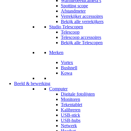
Warmtebeeldcamera’s
Spotting scope
Afstandmeter
Verrekijker accessoires
Bekijk alle verrekijkers
Studio Telescopen
Telescoop
Telescoop accessoires
Bekijk alle Telescopen
Merken
Vortex
Bushnell
Kowa
Beeld & bewerking
Computer
Digitale fotolijsten
Monitoren
Tekentablet
Kalibreren
USB-stick
USB-hubs
Netwerk
Headset