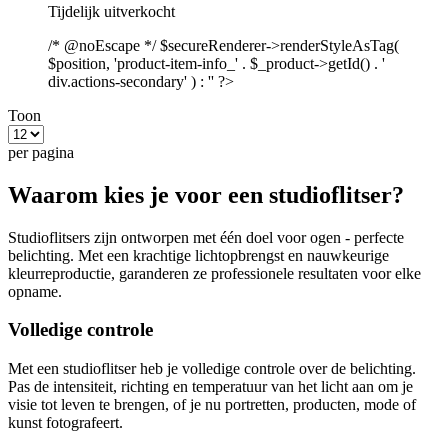
Tijdelijk uitverkocht
/* @noEscape */ $secureRenderer->renderStyleAsTag(
$position, 'product-item-info_' . $_product->getId() . '
div.actions-secondary' ) : '' ?>
Toon
per pagina
Waarom kies je voor een studioflitser?
Studioflitsers zijn ontworpen met één doel voor ogen - perfecte
belichting. Met een krachtige lichtopbrengst en nauwkeurige
kleurreproductie, garanderen ze professionele resultaten voor elke
opname.
Volledige controle
Met een studioflitser heb je volledige controle over de belichting.
Pas de intensiteit, richting en temperatuur van het licht aan om je
visie tot leven te brengen, of je nu portretten, producten, mode of
kunst fotografeert.