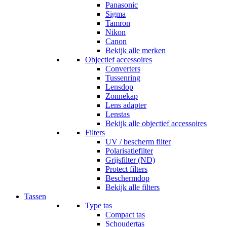
Panasonic
Sigma
Tamron
Nikon
Canon
Bekijk alle merken
Objectief accessoires
Converters
Tussenring
Lensdop
Zonnekap
Lens adapter
Lenstas
Bekijk alle objectief accessoires
Filters
UV / bescherm filter
Polarisatiefilter
Grijsfilter (ND)
Protect filters
Beschermdop
Bekijk alle filters
Tassen
Type tas
Compact tas
Schoudertas