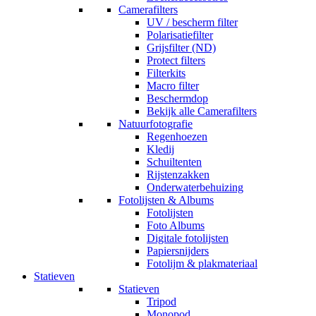
Camerafilters
UV / bescherm filter
Polarisatiefilter
Grijsfilter (ND)
Protect filters
Filterkits
Macro filter
Beschermdop
Bekijk alle Camerafilters
Natuurfotografie
Regenhoezen
Kledij
Schuiltenten
Rijstenzakken
Onderwaterbehuizing
Fotolijsten & Albums
Fotolijsten
Foto Albums
Digitale fotolijsten
Papiersnijders
Fotolijm & plakmateriaal
Statieven
Statieven
Tripod
Monopod