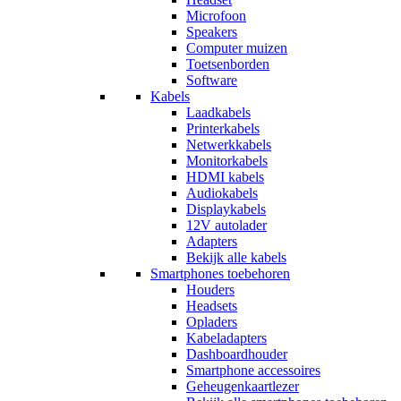
Microfoon
Speakers
Computer muizen
Toetsenborden
Software
Kabels
Laadkabels
Printerkabels
Netwerkkabels
Monitorkabels
HDMI kabels
Audiokabels
Displaykabels
12V autolader
Adapters
Bekijk alle kabels
Smartphones toebehoren
Houders
Headsets
Opladers
Kabeladapters
Dashboardhouder
Smartphone accessoires
Geheugenkaartlezer