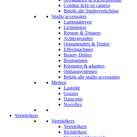
Continu licht op camera
Bekijk alle Studioverlichting
Studio accessoires
Lampstatieven
Lichtmeters
Remote & Triggers
Achtergronden
Opnametafels & Tenten
Effectmachines
Beauty Dishes
Boomarmen
Klemmen & adapters
Ophangsystemen
Bekijk alle studio accessoires
Merken
Lastolite
Gossen
Datacolor
Novoflex
Verrekijkers
Verrekijkers
Verrekijkers
Richtkijkers