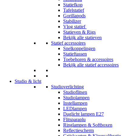
Statiefkop
Tafelstatief
Gorillapods
Stabilizer
Vlog statief
Statieven & Rigs
Bekijk alle statieven
Statief accessoires
Snelkoppelingen
Statieftassen
Toebehoren & accessoires
Bekijk alle statief accessoires
Studio & licht
Studioverlichting
Studioflitsen
Studiolampen
Instellampen
LEDlampen
Daglicht lampen E27
Flitsparaplu
Ringlampen & Softboxen
Reflectiescherm
Grijskaarten & Kleurcalibratie