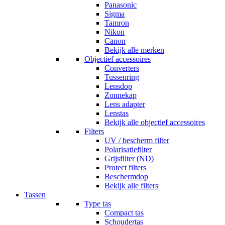
Panasonic
Sigma
Tamron
Nikon
Canon
Bekijk alle merken
Objectief accessoires
Converters
Tussenring
Lensdop
Zonnekap
Lens adapter
Lenstas
Bekijk alle objectief accessoires
Filters
UV / bescherm filter
Polarisatiefilter
Grijsfilter (ND)
Protect filters
Beschermdop
Bekijk alle filters
Tassen
Type tas
Compact tas
Schoudertas