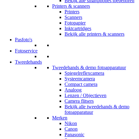
Bekijk alle smartphones toebehoren
Printers & scanners
Printers
Scanners
Fotopapier
Inktcartridges
Bekijk alle printers & scanners
Pasfoto's
Fotoservice
Tweedehands
Tweedehands & demo fotoapparatuur
Spiegelreflexcamera
Systeemcamera
Compact camera
Analoog
Lenzen / Objectieven
Camera flitsers
Bekijk alle tweedehands & demo
fotoapparatuur
Merken
Nikon
Canon
Panasonic