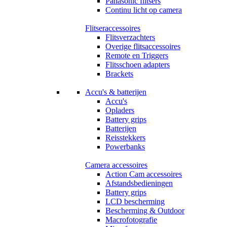
Panasonic flitsers
Continu licht op camera
Flitseraccessoires
Flitsverzachters
Overige flitsaccessoires
Remote en Triggers
Flitsschoen adapters
Brackets
Accu's & batterijen
Accu's
Opladers
Battery grips
Batterijen
Reisstekkers
Powerbanks
Camera accessoires
Action Cam accessoires
Afstandsbedieningen
Battery grips
LCD bescherming
Bescherming & Outdoor
Macrofotografie