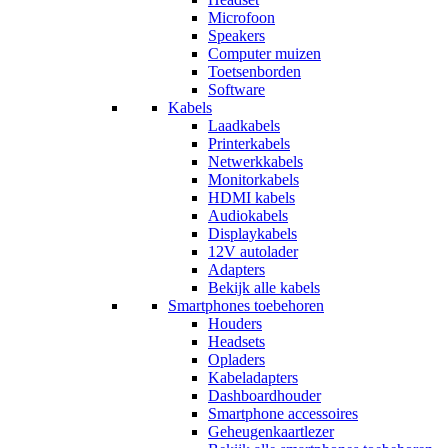
Microfoon
Speakers
Computer muizen
Toetsenborden
Software
Kabels
Laadkabels
Printerkabels
Netwerkkabels
Monitorkabels
HDMI kabels
Audiokabels
Displaykabels
12V autolader
Adapters
Bekijk alle kabels
Smartphones toebehoren
Houders
Headsets
Opladers
Kabeladapters
Dashboardhouder
Smartphone accessoires
Geheugenkaartlezer