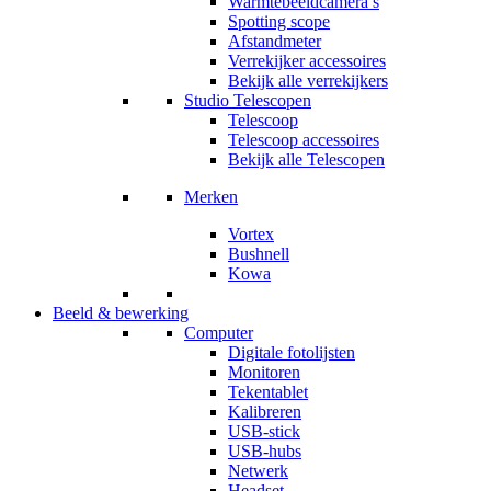
Warmtebeeldcamera’s
Spotting scope
Afstandmeter
Verrekijker accessoires
Bekijk alle verrekijkers
Studio Telescopen
Telescoop
Telescoop accessoires
Bekijk alle Telescopen
Merken
Vortex
Bushnell
Kowa
Beeld & bewerking
Computer
Digitale fotolijsten
Monitoren
Tekentablet
Kalibreren
USB-stick
USB-hubs
Netwerk
Headset