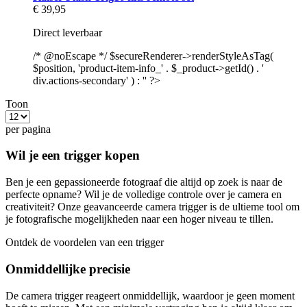
€ 39,95
Direct leverbaar
/* @noEscape */ $secureRenderer->renderStyleAsTag(
$position, 'product-item-info_' . $_product->getId() . '
div.actions-secondary' ) : '' ?>
Toon
per pagina
Wil je een trigger kopen
Ben je een gepassioneerde fotograaf die altijd op zoek is naar de
perfecte opname? Wil je de volledige controle over je camera en
creativiteit? Onze geavanceerde camera trigger is de ultieme tool om
je fotografische mogelijkheden naar een hoger niveau te tillen.
Ontdek de voordelen van een trigger
Onmiddellijke precisie
De camera trigger reageert onmiddellijk, waardoor je geen moment