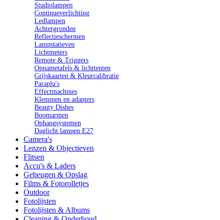
Studiolampen
Continueverlichting
Ledlampen
Achtergronden
Reflectieschermen
Lampstatieven
Lichtmeters
Remote & Triggers
Opnametafels & lichttenten
Grijskaarten & Kleurcalibratie
Paraplu's
Effectmachines
Klemmen en adapters
Beauty Dishes
Boomarmen
Ophangsystemen
Daglicht lampen E27
Camera's
Lenzen & Objectieven
Flitsen
Accu's & Laders
Geheugen & Opslag
Films & Fotorolletjes
Outdoor
Fotolijsten
Fotolijsten & Albums
Cleaning & Onderhoud