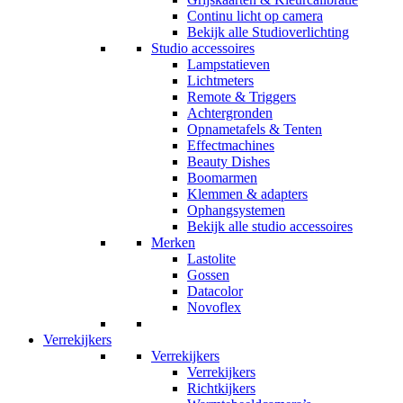
Continu licht op camera
Bekijk alle Studioverlichting
Studio accessoires
Lampstatieven
Lichtmeters
Remote & Triggers
Achtergronden
Opnametafels & Tenten
Effectmachines
Beauty Dishes
Boomarmen
Klemmen & adapters
Ophangsystemen
Bekijk alle studio accessoires
Merken
Lastolite
Gossen
Datacolor
Novoflex
Verrekijkers
Verrekijkers
Verrekijkers
Richtkijkers