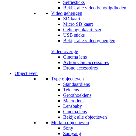
Selfiesticks
Bekijk alle video benodigdheden
Video geheugen
SD kaart
Micro SD kaart
Geheugenkaartlezer
USB sticks
Bekijk alle video geheugen
Video overige
Cinema lens
Action Cam accessoires
Drone accessoires
Objectieven
Type objectieven
Standaardlens
Telelens
Groothoeklens
Macro lens
Lensbaby
Cinema lens
Bekijk alle objectieven
Merken objectieven
Sony
Samyang