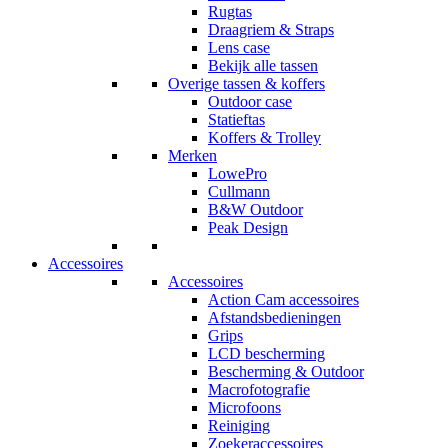
Rugtas
Draagriem & Straps
Lens case
Bekijk alle tassen
Overige tassen & koffers
Outdoor case
Statieftas
Koffers & Trolley
Merken
LowePro
Cullmann
B&W Outdoor
Peak Design
Accessoires
Accessoires
Action Cam accessoires
Afstandsbedieningen
Grips
LCD bescherming
Bescherming & Outdoor
Macrofotografie
Microfoons
Reiniging
Zoekeraccessoires