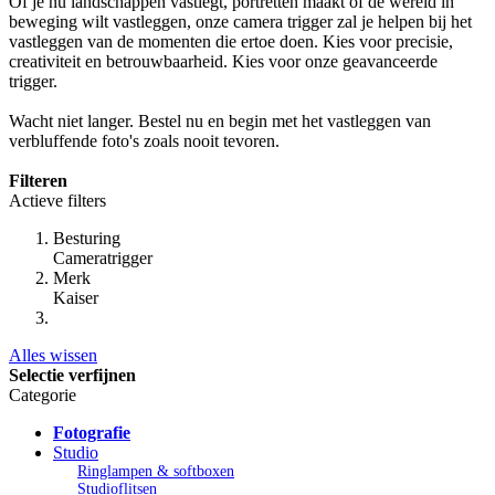
Of je nu landschappen vastlegt, portretten maakt of de wereld in
beweging wilt vastleggen, onze camera trigger zal je helpen bij het
vastleggen van de momenten die ertoe doen. Kies voor precisie,
creativiteit en betrouwbaarheid. Kies voor onze geavanceerde
trigger.
Wacht niet langer. Bestel nu en begin met het vastleggen van
verbluffende foto's zoals nooit tevoren.
Filteren
Actieve filters
Besturing
Cameratrigger
Merk
Kaiser
Alles wissen
Selectie verfijnen
Categorie
Fotografie
Studio
Ringlampen & softboxen
Studioflitsen