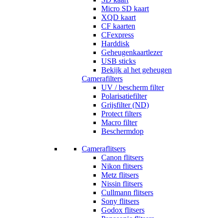
Micro SD kaart
XQD kaart
CF kaarten
CFexpress
Harddisk
Geheugenkaartlezer
USB sticks
Bekijk al het geheugen
Camerafilters
UV / bescherm filter
Polarisatiefilter
Grijsfilter (ND)
Protect filters
Macro filter
Beschermdop
Cameraflitsers
Canon flitsers
Nikon flitsers
Metz flitsers
Nissin flitsers
Cullmann flitsers
Sony flitsers
Godox flitsers