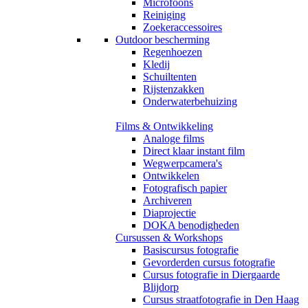
Microfoons
Reiniging
Zoekeraccessoires
Outdoor bescherming
Regenhoezen
Kledij
Schuiltenten
Rijstenzakken
Onderwaterbehuizing
Films & Ontwikkeling
Analoge films
Direct klaar instant film
Wegwerpcamera's
Ontwikkelen
Fotografisch papier
Archiveren
Diaprojectie
DOKA benodigheden
Cursussen & Workshops
Basiscursus fotografie
Gevorderden cursus fotografie
Cursus fotografie in Diergaarde
Blijdorp
Cursus straatfotografie in Den Haag