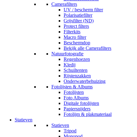
Camerafilters
UV / bescherm filter
Polarisatiefilter
Grijsfilter (ND)
Protect filters
Filterkits
Macro filter
Beschermdop
Bekijk alle Camerafilters
Natuurfotografie
Regenhoezen
Kledij
Schuiltenten
Rijstenzakken
Onderwaterbehuizing
Fotolijsten & Albums
Fotolijsten
Foto Albums
Digitale fotolijsten
Papiersnijders
Fotolijm & plakmateriaal
Statieven
Statieven
Tripod
Monopod