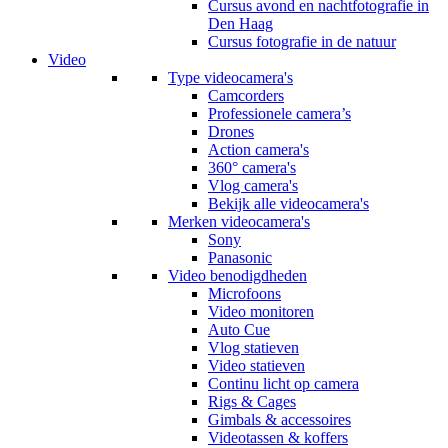
Cursus avond en nachtfotografie in
Den Haag
Cursus fotografie in de natuur
Video
Type videocamera's
Camcorders
Professionele camera’s
Drones
Action camera's
360° camera's
Vlog camera's
Bekijk alle videocamera's
Merken videocamera's
Sony
Panasonic
Video benodigdheden
Microfoons
Video monitoren
Auto Cue
Vlog statieven
Video statieven
Continu licht op camera
Rigs & Cages
Gimbals & accessoires
Videotassen & koffers