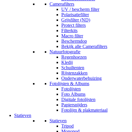
Camerafilters
UV / bescherm filter
Polarisatiefilter
Grijsfilter (ND)
Protect filters
Filterkits
Macro filter
Beschermdop
Bekijk alle Camerafilters
Natuurfotografie
Regenhoezen
Kledij
Schuiltenten
Rijstenzakken
Onderwaterbehuizing
Fotolijsten & Albums
Fotolijsten
Foto Albums
Digitale fotolijsten
Papiersnijders
Fotolijm & plakmateriaal
Statieven
Statieven
Tripod
Monopod