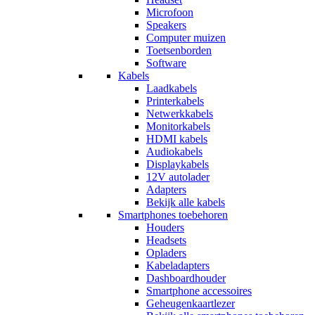
Microfoon
Speakers
Computer muizen
Toetsenborden
Software
Kabels
Laadkabels
Printerkabels
Netwerkkabels
Monitorkabels
HDMI kabels
Audiokabels
Displaykabels
12V autolader
Adapters
Bekijk alle kabels
Smartphones toebehoren
Houders
Headsets
Opladers
Kabeladapters
Dashboardhouder
Smartphone accessoires
Geheugenkaartlezer