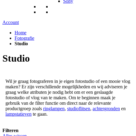
Sony
Account
Home
Fotografie
Studio
Studio
Wil je graag fotograferen in je eigen fotostudio of een mooie vlog
maken? Er zijn verschillende mogelijkheden en wij adviseren je
graag welke atributen je nodig hebt om er een geslaagde
fotostudio of vlog van te maken. Om te beginnen maak je
gebruik van de filter functie om direct naar de relevante
productgroep zoals
ringlampen
,
studioflitsen
,
achtergronden
en
lampstatieven
te gaan.
Filteren
Alles wissen