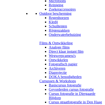
Microfoons
Reiniging
Zoekeraccessoires
Outdoor bescherming
Regenhoezen
Kledij
Schuiltenten
Rijstenzakken
Onderwaterbehuizing
Films & Ontwikkeling
Analoge films
Direct klaar instant film
Wegwerpcamera's
Ontwikkelen
Fotografisch papier
Archiveren
Diaprojectie
DOKA benodigheden
Cursussen & Workshops
Basiscursus fotografie
Gevorderden cursus fotografie
Cursus fotografie in Diergaarde
Blijdorp
Cursus straatfotografie in Den Haag