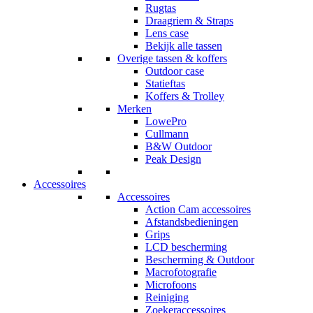
Rugtas
Draagriem & Straps
Lens case
Bekijk alle tassen
Overige tassen & koffers
Outdoor case
Statieftas
Koffers & Trolley
Merken
LowePro
Cullmann
B&W Outdoor
Peak Design
Accessoires
Accessoires
Action Cam accessoires
Afstandsbedieningen
Grips
LCD bescherming
Bescherming & Outdoor
Macrofotografie
Microfoons
Reiniging
Zoekeraccessoires