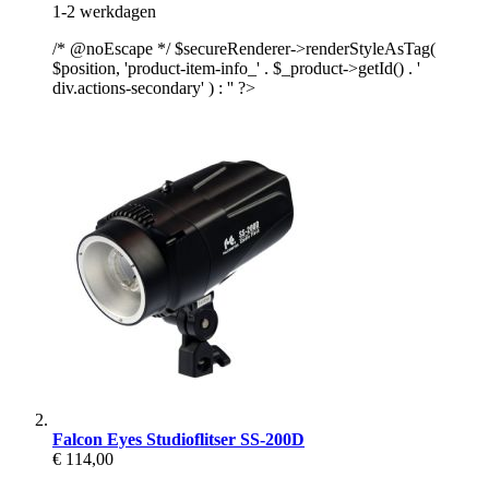
1-2 werkdagen
/* @noEscape */ $secureRenderer->renderStyleAsTag(
$position, 'product-item-info_' . $_product->getId() . '
div.actions-secondary' ) : '' ?>
Falcon Eyes Studioflitser SS-200D
€ 114,00