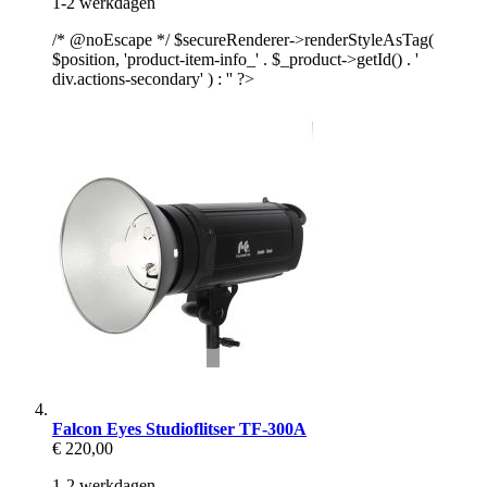
1-2 werkdagen
/* @noEscape */ $secureRenderer->renderStyleAsTag(
$position, 'product-item-info_' . $_product->getId() . '
div.actions-secondary' ) : '' ?>
Falcon Eyes Studioflitser TF-300A
€ 220,00
1-2 werkdagen