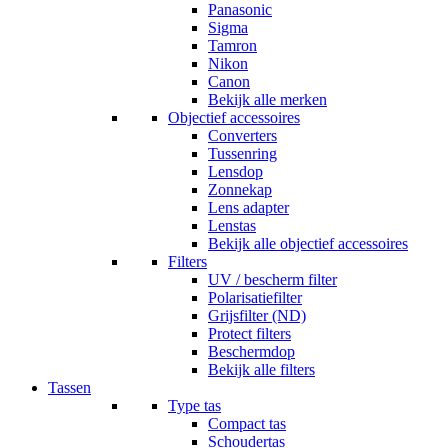
Panasonic
Sigma
Tamron
Nikon
Canon
Bekijk alle merken
Objectief accessoires
Converters
Tussenring
Lensdop
Zonnekap
Lens adapter
Lenstas
Bekijk alle objectief accessoires
Filters
UV / bescherm filter
Polarisatiefilter
Grijsfilter (ND)
Protect filters
Beschermdop
Bekijk alle filters
Tassen
Type tas
Compact tas
Schoudertas