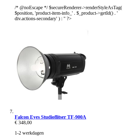
/* @noEscape */ $secureRenderer->renderStyleAsTag(
$position, 'product-item-info_' . $_product->getId() . '
div.actions-secondary' ) : '' ?>
Falcon Eyes Studioflitser TF-900A
€ 348,00
1-2 werkdagen