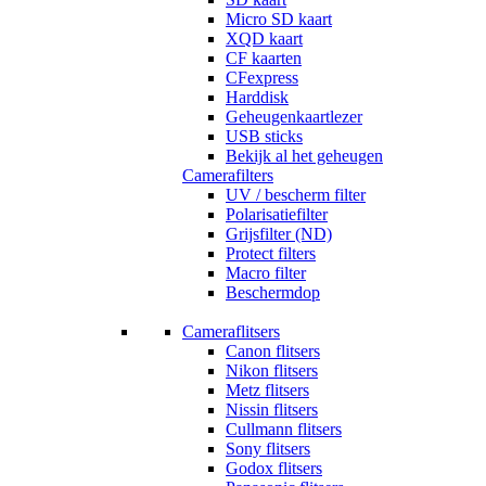
Micro SD kaart
XQD kaart
CF kaarten
CFexpress
Harddisk
Geheugenkaartlezer
USB sticks
Bekijk al het geheugen
Camerafilters
UV / bescherm filter
Polarisatiefilter
Grijsfilter (ND)
Protect filters
Macro filter
Beschermdop
Cameraflitsers
Canon flitsers
Nikon flitsers
Metz flitsers
Nissin flitsers
Cullmann flitsers
Sony flitsers
Godox flitsers