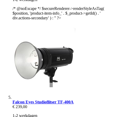
/* @noEscape */ $secureRenderer->renderStyleAsTag(
$position, 'product-item-info_' . $_product->getId() . '
div.actions-secondary' ) : '' ?>
Falcon Eyes Studioflitser TF-400A
€ 239,00
1-2 werkdagen