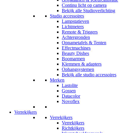
Continu licht op camera
Bekijk alle Studioverlichting
Studio accessoires
Lampstatieven
Lichtmeters
Remote & Triggers
Achtergronden
Opnametafels & Tenten
Effectmachines
Beauty Dishes
Boomarmen
Klemmen & adapters
Ophangsystemen
Bekijk alle studio accessoires
Merken
Lastolite
Gossen
Datacolor
Novoflex
Verrekijkers
Verrekijkers
Verrekijkers
Richtkijkers