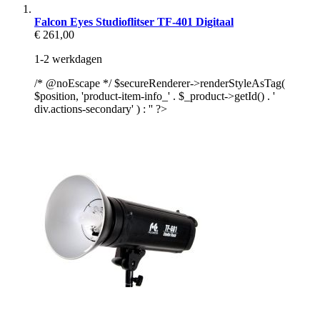
Falcon Eyes Studioflitser TF-401 Digitaal
€ 261,00
1-2 werkdagen
/* @noEscape */ $secureRenderer->renderStyleAsTag(
$position, 'product-item-info_' . $_product->getId() . '
div.actions-secondary' ) : '' ?>