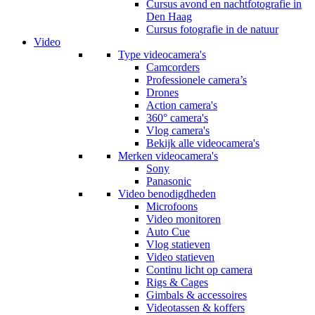
Cursus avond en nachtfotografie in
Den Haag
Cursus fotografie in de natuur
Video
Type videocamera's
Camcorders
Professionele camera’s
Drones
Action camera's
360° camera's
Vlog camera's
Bekijk alle videocamera's
Merken videocamera's
Sony
Panasonic
Video benodigdheden
Microfoons
Video monitoren
Auto Cue
Vlog statieven
Video statieven
Continu licht op camera
Rigs & Cages
Gimbals & accessoires
Videotassen & koffers