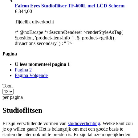
Falcon Eyes Studioflitser TF-600L met LCD Scherm
€ 344,00
Tijdelijk uitverkocht
/* @noEscape */ $secureRenderer->renderStyleAsTag(
$position, 'product-item-info_' . $_product->getId() . '
div.actions-secondary' ) : '' ?>
Pagina
U lees momenteel pagina
1
Pagina
2
Pagina
Volgende
Toon
per pagina
Studioflitsen
Er zijn verschillende vormen van
studioverlichting
. Welke kant zou
je op willen gaan? Het is belangrijk om met een goede basis te
starten die later ook uit te breiden is. Er zijn talloze mogelijkheden