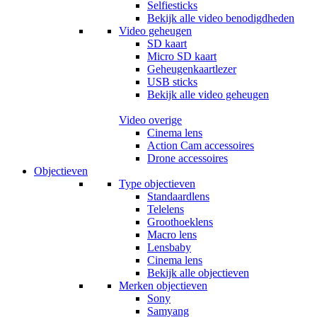
Selfiesticks
Bekijk alle video benodigdheden
Video geheugen
SD kaart
Micro SD kaart
Geheugenkaartlezer
USB sticks
Bekijk alle video geheugen
Video overige
Cinema lens
Action Cam accessoires
Drone accessoires
Objectieven
Type objectieven
Standaardlens
Telelens
Groothoeklens
Macro lens
Lensbaby
Cinema lens
Bekijk alle objectieven
Merken objectieven
Sony
Samyang