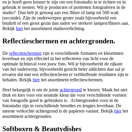
en je hoeft geen kenner te zijn om een fotostudio in te richten en in
gebruik te nemen. Wil je producten of portretten fotograferen in de
studio? Dan heb je genoeg aan een flitser of lamp tot 500 watt
(seconde). Zijn de onderwerpen groter zoals bijvoorbeeld een
bruiloft of een groot gezin dan raden we sterkere lampen/flitsers aan.
Bekijk
hier
het assortiment studioverlichting.
Reflectieschermen en achtergronden.
De
reflectieschermen
zijn is verschillende formaten en kleurtinten
leverbaar en zijn effectief in het reflecteren van licht voor de
optimale lichtinval voor jouw foto. Wil je bijvoorbeeld de zijkant
van het onderwerp, bijvoorbeeld gezicht beter uitlichten dan zal je
ervaren dat met een reflectiescherm er verbluffende resultaten zijn te
behalen. Bekijk
hier
het assortiment reflectieschermen.
Heel belangrijk is om de juiste
achtergrond
te kiezen. Maak het niet
druk en kies voor een neutrale kleur die voor verschillende vormen
van fotografie goed te gebruiken is. Achtergronden voor in de
fotostudio zijn in verschillende breedtes en lengtes leverbaar. De
meeste verkochte achtergrond is de papieren variant. Bekijk
hier
het
assortiment achtergronden.
Softboxen & Beautydishes