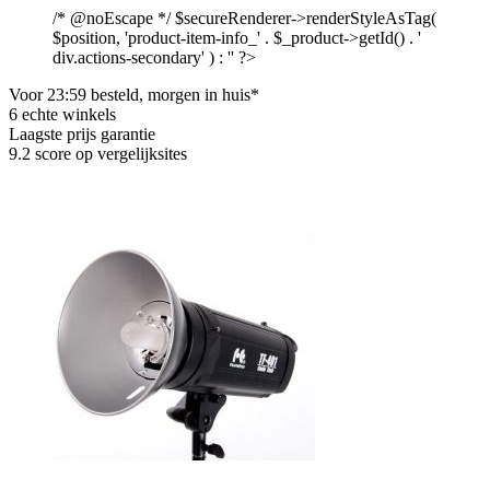
/* @noEscape */ $secureRenderer->renderStyleAsTag(
$position, 'product-item-info_' . $_product->getId() . '
div.actions-secondary' ) : '' ?>
Voor 23:59 besteld, morgen in huis*
6 echte winkels
Laagste prijs garantie
9.2 score op vergelijksites