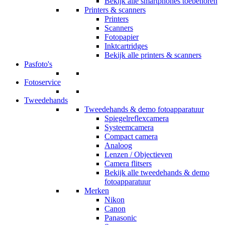
Bekijk alle smartphones toebehoren
Printers & scanners
Printers
Scanners
Fotopapier
Inktcartridges
Bekijk alle printers & scanners
Pasfoto's
Fotoservice
Tweedehands
Tweedehands & demo fotoapparatuur
Spiegelreflexcamera
Systeemcamera
Compact camera
Analoog
Lenzen / Objectieven
Camera flitsers
Bekijk alle tweedehands & demo
fotoapparatuur
Merken
Nikon
Canon
Panasonic