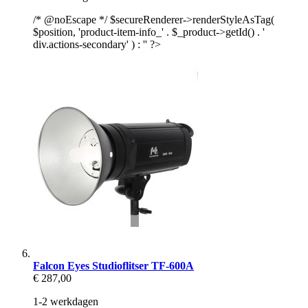
/* @noEscape */ $secureRenderer->renderStyleAsTag(
$position, 'product-item-info_' . $_product->getId() . '
div.actions-secondary' ) : '' ?>
Falcon Eyes Studioflitser TF-600A
€ 287,00
1-2 werkdagen