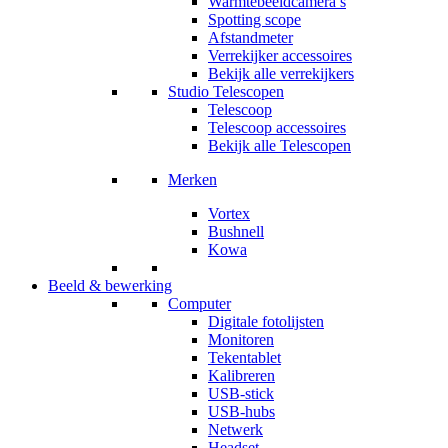
Warmtebeeldcamera’s
Spotting scope
Afstandmeter
Verrekijker accessoires
Bekijk alle verrekijkers
Studio Telescopen
Telescoop
Telescoop accessoires
Bekijk alle Telescopen
Merken
Vortex
Bushnell
Kowa
Beeld & bewerking
Computer
Digitale fotolijsten
Monitoren
Tekentablet
Kalibreren
USB-stick
USB-hubs
Netwerk
Headset