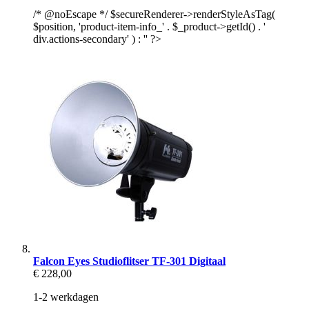
/* @noEscape */ $secureRenderer->renderStyleAsTag(
$position, 'product-item-info_' . $_product->getId() . '
div.actions-secondary' ) : '' ?>
Falcon Eyes Studioflitser TF-301 Digitaal
€ 228,00
1-2 werkdagen