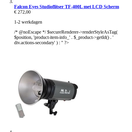
Falcon Eyes Studioflitser TF-400L met LCD Scherm
€ 272,00
1-2 werkdagen
/* @noEscape */ $secureRenderer->renderStyleAsTag(
$position, 'product-item-info_' . $_product->getId() . '
div.actions-secondary' ) : '' ?>