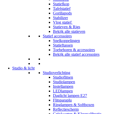
Statiefkop
Tafelstatief
Gorillapods
Stabilizer
Vlog statief
Statieven & Rigs
Bekijk alle statieven
Statief accessoires
Snelkoppelingen
Statieftassen
Toebehoren & accessoires
Bekijk alle statief accessoires
Studio & licht
Studioverlichting
Studioflitsen
Studiolampen
Instellampen
LEDlampen
Daglicht lampen E27
Flitsparaplu
Ringlampen & Softboxen
Reflectiescherm
Grijskaarten & Kleurcalibratie