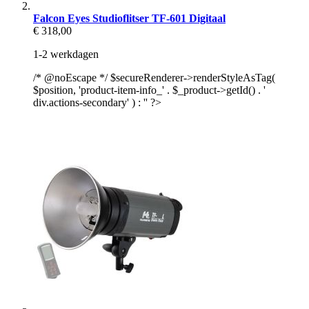
Falcon Eyes Studioflitser TF-601 Digitaal
€ 318,00
1-2 werkdagen
/* @noEscape */ $secureRenderer->renderStyleAsTag(
$position, 'product-item-info_' . $_product->getId() . '
div.actions-secondary' ) : '' ?>