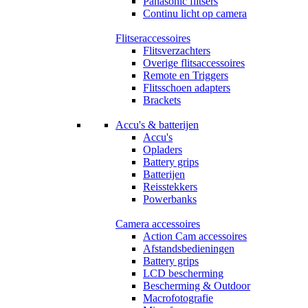
Panasonic flitsers
Continu licht op camera
Flitseraccessoires
Flitsverzachters
Overige flitsaccessoires
Remote en Triggers
Flitsschoen adapters
Brackets
Accu's & batterijen
Accu's
Opladers
Battery grips
Batterijen
Reisstekkers
Powerbanks
Camera accessoires
Action Cam accessoires
Afstandsbedieningen
Battery grips
LCD bescherming
Bescherming & Outdoor
Macrofotografie