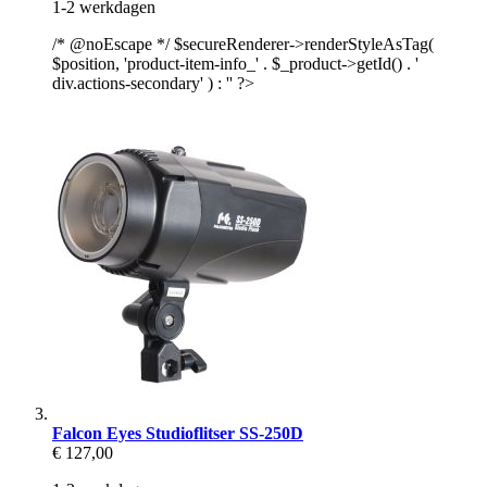
1-2 werkdagen
/* @noEscape */ $secureRenderer->renderStyleAsTag(
$position, 'product-item-info_' . $_product->getId() . '
div.actions-secondary' ) : '' ?>
Falcon Eyes Studioflitser SS-250D
€ 127,00