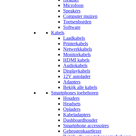
Microfoon
Speakers
Computer muizen
Toetsenborden
Software
Kabels
Laadkabels
Printerkabels
Netwerkkabels
Monitorkabels
HDMI kabels
Audiokabels
Displaykabels
12V autolader
Adapters
Bekijk alle kabels
Smartphones toebehoren
Houders
Headsets
Opladers
Kabeladapters
Dashboardhouder
Smartphone accessoires
Geheugenkaartlezer