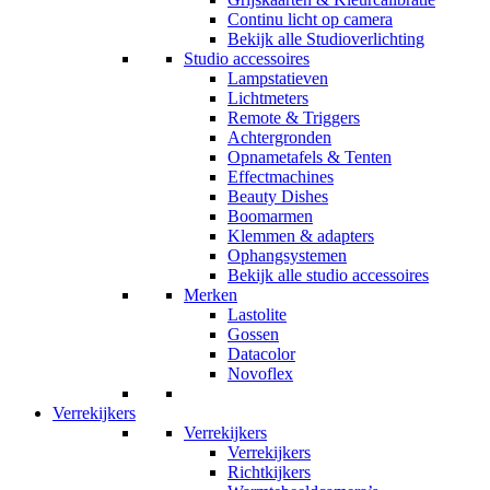
Continu licht op camera
Bekijk alle Studioverlichting
Studio accessoires
Lampstatieven
Lichtmeters
Remote & Triggers
Achtergronden
Opnametafels & Tenten
Effectmachines
Beauty Dishes
Boomarmen
Klemmen & adapters
Ophangsystemen
Bekijk alle studio accessoires
Merken
Lastolite
Gossen
Datacolor
Novoflex
Verrekijkers
Verrekijkers
Verrekijkers
Richtkijkers