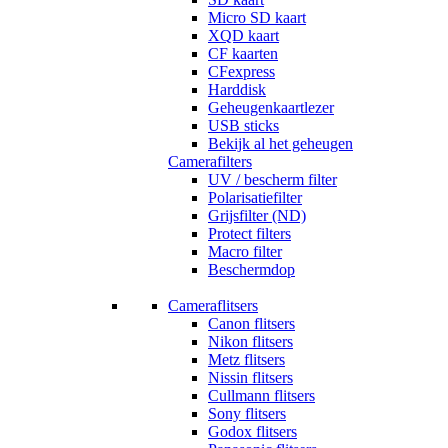
Micro SD kaart
XQD kaart
CF kaarten
CFexpress
Harddisk
Geheugenkaartlezer
USB sticks
Bekijk al het geheugen
Camerafilters
UV / bescherm filter
Polarisatiefilter
Grijsfilter (ND)
Protect filters
Macro filter
Beschermdop
Cameraflitsers
Canon flitsers
Nikon flitsers
Metz flitsers
Nissin flitsers
Cullmann flitsers
Sony flitsers
Godox flitsers