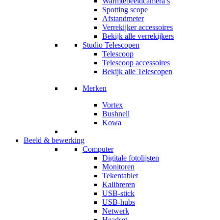
Warmtebeeldcamera’s
Spotting scope
Afstandmeter
Verrekijker accessoires
Bekijk alle verrekijkers
Studio Telescopen
Telescoop
Telescoop accessoires
Bekijk alle Telescopen
Merken
Vortex
Bushnell
Kowa
Beeld & bewerking
Computer
Digitale fotolijsten
Monitoren
Tekentablet
Kalibreren
USB-stick
USB-hubs
Netwerk
Headset