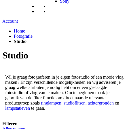
Sony
Account
Home
Fotografie
Studio
Studio
Wil je graag fotograferen in je eigen fotostudio of een mooie vlog
maken? Er zijn verschillende mogelijkheden en wij adviseren je
graag welke atributen je nodig hebt om er een geslaagde
fotostudio of vlog van te maken. Om te beginnen maak je
gebruik van de filter functie om direct naar de relevante
productgroep zoals
ringlampen
,
studioflitsen
,
achtergronden
en
lampstatieven
te gaan.
Filteren
Alles wissen