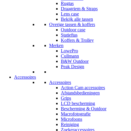
Rugtas
Draagriem & Straps
Lens case
Bekijk alle tassen
Overige tassen & koffers
Outdoor case
Statieftas
Koffers & Trolley
Merken
LowePro
Cullmann
B&W Outdoor
Peak Design
Accessoires
Accessoires
Action Cam accessoires
Afstandsbedieningen
Grips
LCD bescherming
Bescherming & Outdoor
Macrofotografie
Microfoons
Reiniging
Zoekeraccessoires