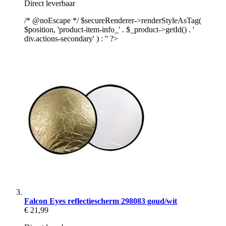
Direct leverbaar
/* @noEscape */ $secureRenderer->renderStyleAsTag(
$position, 'product-item-info_' . $_product->getId() . '
div.actions-secondary' ) : '' ?>
Falcon Eyes reflectiescherm 298083 goud/wit
€ 21,99