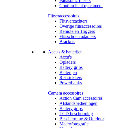
Panasonic flitsers
Continu licht op camera
Flitseraccessoires
Flitsverzachters
Overige flitsaccessoires
Remote en Triggers
Flitsschoen adapters
Brackets
Accu's & batterijen
Accu's
Opladers
Battery grips
Batterijen
Reisstekkers
Powerbanks
Camera accessoires
Action Cam accessoires
Afstandsbedieningen
Battery grips
LCD bescherming
Bescherming & Outdoor
Macrofotografie