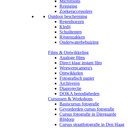
Microfoons
Reiniging
Zoekeraccessoires
Outdoor bescherming
Regenhoezen
Kledij
Schuiltenten
Rijstenzakken
Onderwaterbehuizing
Films & Ontwikkeling
Analoge films
Direct klaar instant film
Wegwerpcamera's
Ontwikkelen
Fotografisch papier
Archiveren
Diaprojectie
DOKA benodigheden
Cursussen & Workshops
Basiscursus fotografie
Gevorderden cursus fotografie
Cursus fotografie in Diergaarde
Blijdorp
Cursus straatfotografie in Den Haag