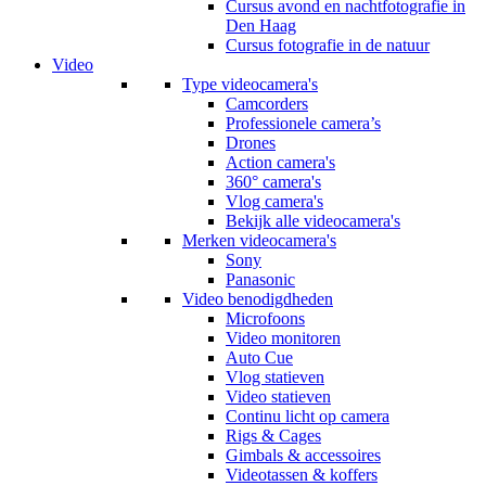
Cursus avond en nachtfotografie in
Den Haag
Cursus fotografie in de natuur
Video
Type videocamera's
Camcorders
Professionele camera’s
Drones
Action camera's
360° camera's
Vlog camera's
Bekijk alle videocamera's
Merken videocamera's
Sony
Panasonic
Video benodigdheden
Microfoons
Video monitoren
Auto Cue
Vlog statieven
Video statieven
Continu licht op camera
Rigs & Cages
Gimbals & accessoires
Videotassen & koffers