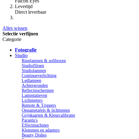
Falcon Eyes
Levertijd
Direct leverbaar
Alles wissen
Selectie verfijnen
Categorie
Fotografie
Studio
Ringlampen & softboxen
Studioflitsen
Studiolampen
Continueverlichting
Ledlampen
Achtergronden
Reflectieschermen
Lampstatieven
Lichtmeters
Remote & Triggers
Opnametafels & lichttenten
Grijskaarten & Kleurcalibratie
Paraplu's
Effectmachines
Klemmen en adapters
Beauty Dishes