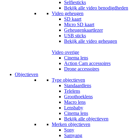
Selfiesticks
Bekijk alle video benodigdheden
Video geheugen
SD kaart
Micro SD kaart
Geheugenkaartlezer
USB sticks
Bekijk alle video geheugen
Video overige
Cinema lens
Action Cam accessoires
Drone accessoires
Objectieven
Type objectieven
Standaardlens
Telelens
Groothoeklens
Macro lens
Lensbaby
Cinema lens
Bekijk alle objectieven
Merken objectieven
Sony
Samyang