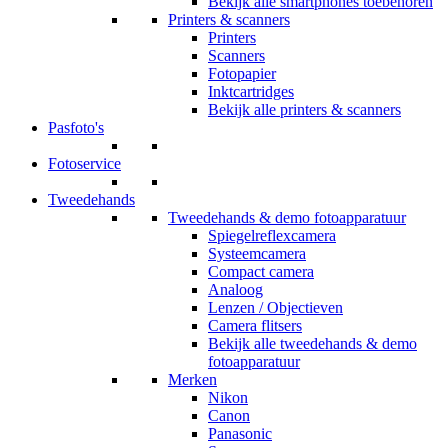
Bekijk alle smartphones toebehoren
Printers & scanners
Printers
Scanners
Fotopapier
Inktcartridges
Bekijk alle printers & scanners
Pasfoto's
Fotoservice
Tweedehands
Tweedehands & demo fotoapparatuur
Spiegelreflexcamera
Systeemcamera
Compact camera
Analoog
Lenzen / Objectieven
Camera flitsers
Bekijk alle tweedehands & demo
fotoapparatuur
Merken
Nikon
Canon
Panasonic