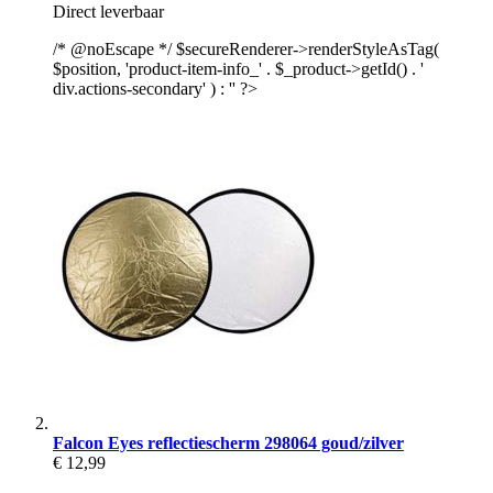
Direct leverbaar
/* @noEscape */ $secureRenderer->renderStyleAsTag(
$position, 'product-item-info_' . $_product->getId() . '
div.actions-secondary' ) : '' ?>
Falcon Eyes reflectiescherm 298064 goud/zilver
€ 12,99