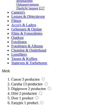
Boomarmen
Ophangsystemen
Daglicht lampen E27
Camera's
Lenzen & Objectieven
Flitsen
Accu's & Laders
Geheugen & Opslag
Films & Fotorolletjes
Outdoor
Fotolijsten
Fotolijsten & Albums
Cleaning & Onderhoud
Lensfilters
Tassen & Koffers
Statieven & Toebehoren
Merk
Canon
3
producten
Caruba
13
producten
Digipower
2
producten
Dörr
2
producten
Dorr
1
product
Easypix
1
product