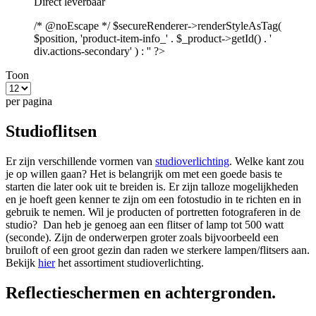
Direct leverbaar
/* @noEscape */ $secureRenderer->renderStyleAsTag(
$position, 'product-item-info_' . $_product->getId() . '
div.actions-secondary' ) : '' ?>
Toon
per pagina
Studioflitsen
Er zijn verschillende vormen van
studioverlichting
. Welke kant zou
je op willen gaan? Het is belangrijk om met een goede basis te
starten die later ook uit te breiden is. Er zijn talloze mogelijkheden
en je hoeft geen kenner te zijn om een fotostudio in te richten en in
gebruik te nemen. Wil je producten of portretten fotograferen in de
studio? Dan heb je genoeg aan een flitser of lamp tot 500 watt
(seconde). Zijn de onderwerpen groter zoals bijvoorbeeld een
bruiloft of een groot gezin dan raden we sterkere lampen/flitsers aan.
Bekijk
hier
het assortiment studioverlichting.
Reflectieschermen en achtergronden.