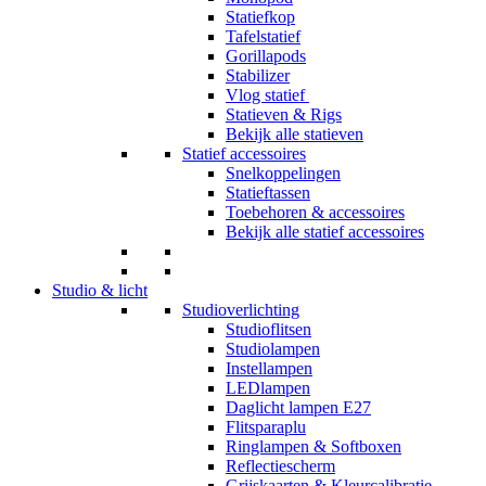
Statiefkop
Tafelstatief
Gorillapods
Stabilizer
Vlog statief
Statieven & Rigs
Bekijk alle statieven
Statief accessoires
Snelkoppelingen
Statieftassen
Toebehoren & accessoires
Bekijk alle statief accessoires
Studio & licht
Studioverlichting
Studioflitsen
Studiolampen
Instellampen
LEDlampen
Daglicht lampen E27
Flitsparaplu
Ringlampen & Softboxen
Reflectiescherm
Grijskaarten & Kleurcalibratie