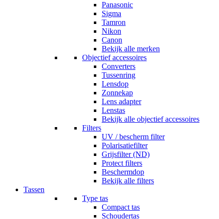
Panasonic
Sigma
Tamron
Nikon
Canon
Bekijk alle merken
Objectief accessoires
Converters
Tussenring
Lensdop
Zonnekap
Lens adapter
Lenstas
Bekijk alle objectief accessoires
Filters
UV / bescherm filter
Polarisatiefilter
Grijsfilter (ND)
Protect filters
Beschermdop
Bekijk alle filters
Tassen
Type tas
Compact tas
Schoudertas