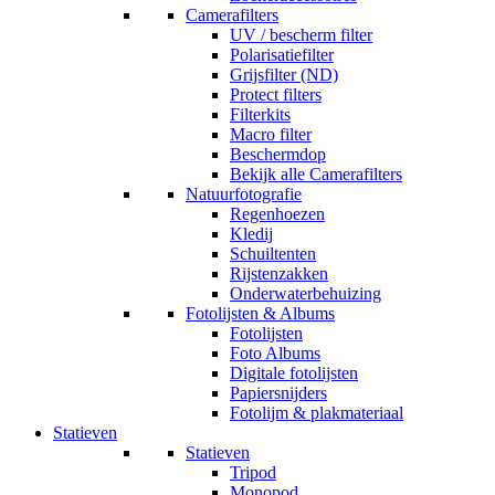
Camerafilters
UV / bescherm filter
Polarisatiefilter
Grijsfilter (ND)
Protect filters
Filterkits
Macro filter
Beschermdop
Bekijk alle Camerafilters
Natuurfotografie
Regenhoezen
Kledij
Schuiltenten
Rijstenzakken
Onderwaterbehuizing
Fotolijsten & Albums
Fotolijsten
Foto Albums
Digitale fotolijsten
Papiersnijders
Fotolijm & plakmateriaal
Statieven
Statieven
Tripod
Monopod