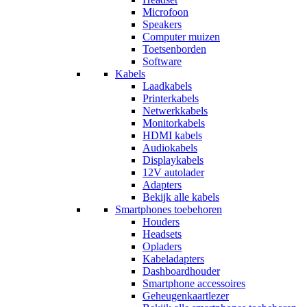
Microfoon
Speakers
Computer muizen
Toetsenborden
Software
Kabels
Laadkabels
Printerkabels
Netwerkkabels
Monitorkabels
HDMI kabels
Audiokabels
Displaykabels
12V autolader
Adapters
Bekijk alle kabels
Smartphones toebehoren
Houders
Headsets
Opladers
Kabeladapters
Dashboardhouder
Smartphone accessoires
Geheugenkaartlezer