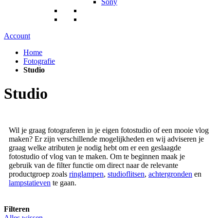
Sony
Account
Home
Fotografie
Studio
Studio
Wil je graag fotograferen in je eigen fotostudio of een mooie vlog
maken? Er zijn verschillende mogelijkheden en wij adviseren je
graag welke atributen je nodig hebt om er een geslaagde
fotostudio of vlog van te maken. Om te beginnen maak je
gebruik van de filter functie om direct naar de relevante
productgroep zoals
ringlampen
,
studioflitsen
,
achtergronden
en
lampstatieven
te gaan.
Filteren
Alles wissen