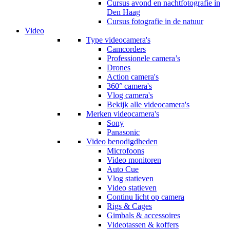
Cursus avond en nachtfotografie in
Den Haag
Cursus fotografie in de natuur
Video
Type videocamera's
Camcorders
Professionele camera’s
Drones
Action camera's
360° camera's
Vlog camera's
Bekijk alle videocamera's
Merken videocamera's
Sony
Panasonic
Video benodigdheden
Microfoons
Video monitoren
Auto Cue
Vlog statieven
Video statieven
Continu licht op camera
Rigs & Cages
Gimbals & accessoires
Videotassen & koffers