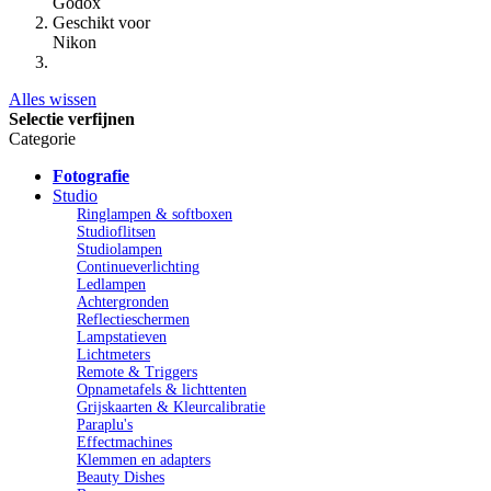
Godox
Geschikt voor
Nikon
Alles wissen
Selectie verfijnen
Categorie
Fotografie
Studio
Ringlampen & softboxen
Studioflitsen
Studiolampen
Continueverlichting
Ledlampen
Achtergronden
Reflectieschermen
Lampstatieven
Lichtmeters
Remote & Triggers
Opnametafels & lichttenten
Grijskaarten & Kleurcalibratie
Paraplu's
Effectmachines
Klemmen en adapters
Beauty Dishes