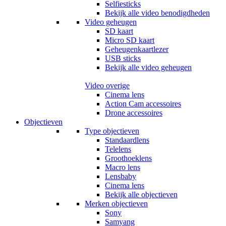
Selfiesticks
Bekijk alle video benodigdheden
Video geheugen
SD kaart
Micro SD kaart
Geheugenkaartlezer
USB sticks
Bekijk alle video geheugen
Video overige
Cinema lens
Action Cam accessoires
Drone accessoires
Objectieven
Type objectieven
Standaardlens
Telelens
Groothoeklens
Macro lens
Lensbaby
Cinema lens
Bekijk alle objectieven
Merken objectieven
Sony
Samyang