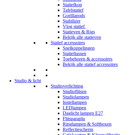
Statiefkop
Tafelstatief
Gorillapods
Stabilizer
Vlog statief
Statieven & Rigs
Bekijk alle statieven
Statief accessoires
Snelkoppelingen
Statieftassen
Toebehoren & accessoires
Bekijk alle statief accessoires
Studio & licht
Studioverlichting
Studioflitsen
Studiolampen
Instellampen
LEDlampen
Daglicht lampen E27
Flitsparaplu
Ringlampen & Softboxen
Reflectiescherm
Grijskaarten & Kleurcalibratie