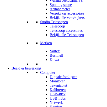
Warmtebeeldcamera’s
Spotting scope
Afstandmeter
Verrekijker accessoires
Bekijk alle verrekijkers
Studio Telescopen
Telescoop
Telescoop accessoires
Bekijk alle Telescopen
Merken
Vortex
Bushnell
Kowa
Beeld & bewerking
Computer
Digitale fotolijsten
Monitoren
Tekentablet
Kalibreren
USB-stick
USB-hubs
Netwerk
Headset