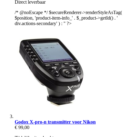
Direct leverbaar
/* @noEscape */ $secureRenderer->renderStyleAsTag(
$position, 'product-item-info_' . $_product->getId() . '
div.actions-secondary' ) : '' ?>
Godox X-pro-n transmitter voor Nikon
€ 99,00