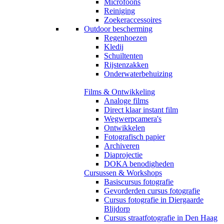
Microfoons
Reiniging
Zoekeraccessoires
Outdoor bescherming
Regenhoezen
Kledij
Schuiltenten
Rijstenzakken
Onderwaterbehuizing
Films & Ontwikkeling
Analoge films
Direct klaar instant film
Wegwerpcamera's
Ontwikkelen
Fotografisch papier
Archiveren
Diaprojectie
DOKA benodigheden
Cursussen & Workshops
Basiscursus fotografie
Gevorderden cursus fotografie
Cursus fotografie in Diergaarde
Blijdorp
Cursus straatfotografie in Den Haag