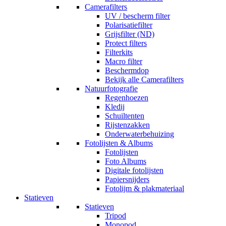
Camerafilters
UV / bescherm filter
Polarisatiefilter
Grijsfilter (ND)
Protect filters
Filterkits
Macro filter
Beschermdop
Bekijk alle Camerafilters
Natuurfotografie
Regenhoezen
Kledij
Schuiltenten
Rijstenzakken
Onderwaterbehuizing
Fotolijsten & Albums
Fotolijsten
Foto Albums
Digitale fotolijsten
Papiersnijders
Fotolijm & plakmateriaal
Statieven
Statieven
Tripod
Monopod