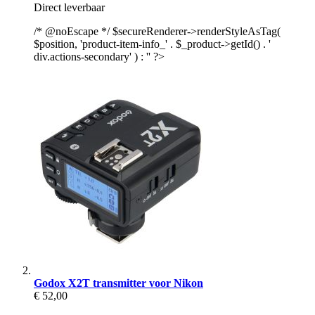
Direct leverbaar
/* @noEscape */ $secureRenderer->renderStyleAsTag(
$position, 'product-item-info_' . $_product->getId() . '
div.actions-secondary' ) : '' ?>
Godox X2T transmitter voor Nikon
€ 52,00