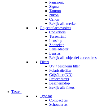
Panasonic
Sigma
Tamron
Nikon
Canon
Bekijk alle merken
Objectief accessoires
Converters
Tussenring
Lensdop
Zonnekap
Lens adapter
Lenstas
Bekijk alle objectief accessoires
Filters
UV / bescherm filter
Polarisatiefilter
Grijsfilter (ND)
Protect filters
Beschermdop
Bekijk alle filters
Tassen
Type tas
Compact tas
Schoudertas