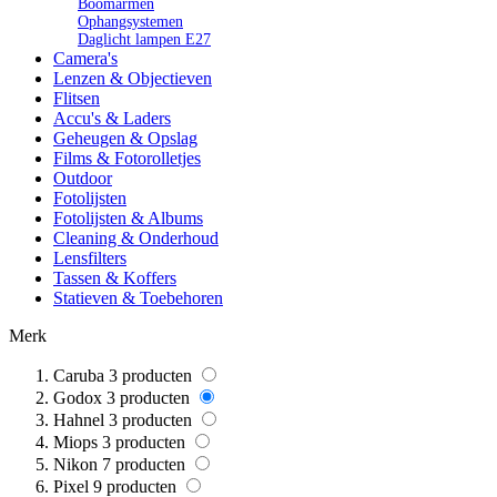
Boomarmen
Ophangsystemen
Daglicht lampen E27
Camera's
Lenzen & Objectieven
Flitsen
Accu's & Laders
Geheugen & Opslag
Films & Fotorolletjes
Outdoor
Fotolijsten
Fotolijsten & Albums
Cleaning & Onderhoud
Lensfilters
Tassen & Koffers
Statieven & Toebehoren
Merk
Caruba
3
producten
Godox
3
producten
Hahnel
3
producten
Miops
3
producten
Nikon
7
producten
Pixel
9
producten