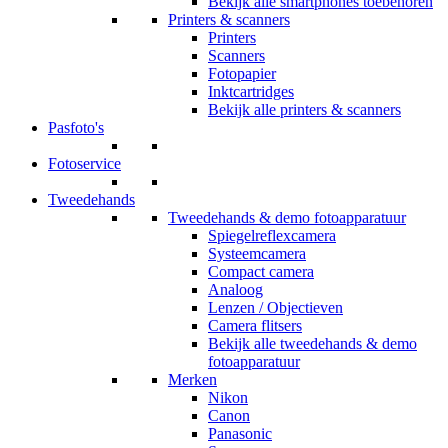
Bekijk alle smartphones toebehoren
Printers & scanners
Printers
Scanners
Fotopapier
Inktcartridges
Bekijk alle printers & scanners
Pasfoto's
Fotoservice
Tweedehands
Tweedehands & demo fotoapparatuur
Spiegelreflexcamera
Systeemcamera
Compact camera
Analoog
Lenzen / Objectieven
Camera flitsers
Bekijk alle tweedehands & demo
fotoapparatuur
Merken
Nikon
Canon
Panasonic