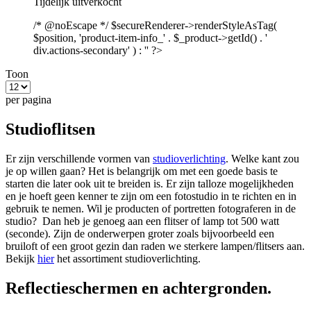
Tijdelijk uitverkocht
/* @noEscape */ $secureRenderer->renderStyleAsTag(
$position, 'product-item-info_' . $_product->getId() . '
div.actions-secondary' ) : '' ?>
Toon
per pagina
Studioflitsen
Er zijn verschillende vormen van
studioverlichting
. Welke kant zou
je op willen gaan? Het is belangrijk om met een goede basis te
starten die later ook uit te breiden is. Er zijn talloze mogelijkheden
en je hoeft geen kenner te zijn om een fotostudio in te richten en in
gebruik te nemen. Wil je producten of portretten fotograferen in de
studio? Dan heb je genoeg aan een flitser of lamp tot 500 watt
(seconde). Zijn de onderwerpen groter zoals bijvoorbeeld een
bruiloft of een groot gezin dan raden we sterkere lampen/flitsers aan.
Bekijk
hier
het assortiment studioverlichting.
Reflectieschermen en achtergronden.