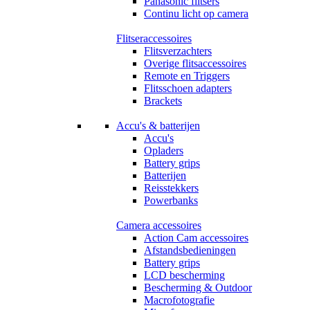
Panasonic flitsers
Continu licht op camera
Flitseraccessoires
Flitsverzachters
Overige flitsaccessoires
Remote en Triggers
Flitsschoen adapters
Brackets
Accu's & batterijen
Accu's
Opladers
Battery grips
Batterijen
Reisstekkers
Powerbanks
Camera accessoires
Action Cam accessoires
Afstandsbedieningen
Battery grips
LCD bescherming
Bescherming & Outdoor
Macrofotografie