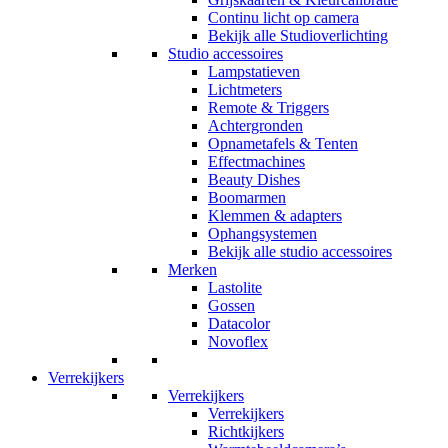
Continu licht op camera
Bekijk alle Studioverlichting
Studio accessoires
Lampstatieven
Lichtmeters
Remote & Triggers
Achtergronden
Opnametafels & Tenten
Effectmachines
Beauty Dishes
Boomarmen
Klemmen & adapters
Ophangsystemen
Bekijk alle studio accessoires
Merken
Lastolite
Gossen
Datacolor
Novoflex
Verrekijkers
Verrekijkers
Verrekijkers
Richtkijkers