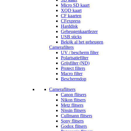
Micro SD kaart
XQD kaart
CF kaarten
CFexpress
Harddisk
Geheugenkaartlezer
USB sticks
Bekijk al het geheugen
Camerafilters
UV / bescherm filter
Polarisatiefilter
Grijsfilter (ND)
Protect filters
Macro filter
Beschermdop
Cameraflitsers
Canon flitsers
Nikon flitsers
Metz flitsers
Nissin flitsers
Cullmann flitsers
Sony flitsers
Godox flitsers