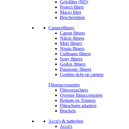
Grijsfilter (ND)
Protect filters
Macro filter
Beschermdop
Cameraflitsers
Canon flitsers
Nikon flitsers
Metz flitsers
Nissin flitsers
Cullmann flitsers
Sony flitsers
Godox flitsers
Panasonic flitsers
Continu licht op camera
Flitseraccessoires
Flitsverzachters
Overige flitsaccessoires
Remote en Triggers
Flitsschoen adapters
Brackets
Accu's & batterijen
Accu's