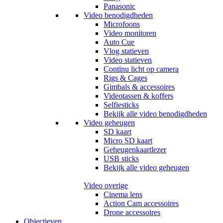
Panasonic
Video benodigdheden
Microfoons
Video monitoren
Auto Cue
Vlog statieven
Video statieven
Continu licht op camera
Rigs & Cages
Gimbals & accessoires
Videotassen & koffers
Selfiesticks
Bekijk alle video benodigdheden
Video geheugen
SD kaart
Micro SD kaart
Geheugenkaartlezer
USB sticks
Bekijk alle video geheugen
Video overige
Cinema lens
Action Cam accessoires
Drone accessoires
Objectieven