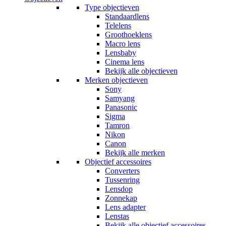
Type objectieven
Standaardlens
Telelens
Groothoeklens
Macro lens
Lensbaby
Cinema lens
Bekijk alle objectieven
Merken objectieven
Sony
Samyang
Panasonic
Sigma
Tamron
Nikon
Canon
Bekijk alle merken
Objectief accessoires
Converters
Tussenring
Lensdop
Zonnekap
Lens adapter
Lenstas
Bekijk alle objectief accessoires