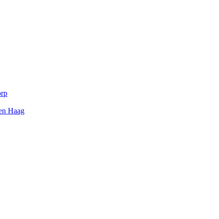
orp
Den Haag