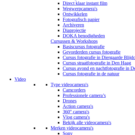
Direct klaar instant film
Wegwerpcamera's
Ontwikkelen
Fotografisch papier
Archiveren
Diaprojectie
DOKA benodigheden
Cursussen & Workshops
Basiscursus fotografie
Gevorderden cursus fotografie
Cursus fotografie in Diergaarde Blijd
Cursus straatfotografie in Den Haag
Cursus avond en nachtfotografie in 
Cursus fotografie in de natuur
Video
Type videocamera's
Camcorders
Professionele camera’s
Drones
Action camera's
360° camera's
Vlog camera's
Bekijk alle videocamera's
Merken videocamera's
Sony