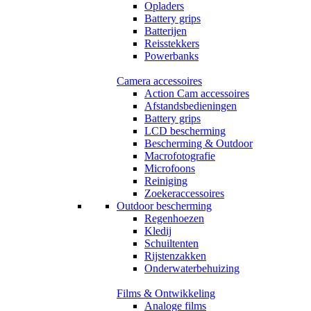
Opladers
Battery grips
Batterijen
Reisstekkers
Powerbanks
Camera accessoires
Action Cam accessoires
Afstandsbedieningen
Battery grips
LCD bescherming
Bescherming & Outdoor
Macrofotografie
Microfoons
Reiniging
Zoekeraccessoires
Outdoor bescherming
Regenhoezen
Kledij
Schuiltenten
Rijstenzakken
Onderwaterbehuizing
Films & Ontwikkeling
Analoge films