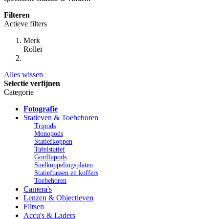
Filteren
Actieve filters
Merk
Rollei
Alles wissen
Selectie verfijnen
Categorie
Fotografie
Statieven & Toebehoren
Tripods
Monopods
Statiefkoppen
Tafelstatief
Gorillapods
Snelkoppelingsplaten
Statieftassen en koffers
Toebehoren
Camera's
Lenzen & Objectieven
Flitsen
Accu's & Laders