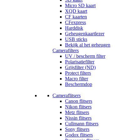
Micro SD kaart
XQD kaart
CF kaarten
CFexpress
Harddisk
Geheugenkaartlezer
USB sticks
Bekijk al het geheugen
Camerafilters
UV / bescherm filter
Polarisatiefilter
Grijsfilter (ND)
Protect filters
Macro filter
Beschermdop
Cameraflitsers
Canon flitsers
Nikon flitsers
Metz flitsers
Nissin flitsers
Cullmann flitsers
Sony flitsers
Godox flitsers