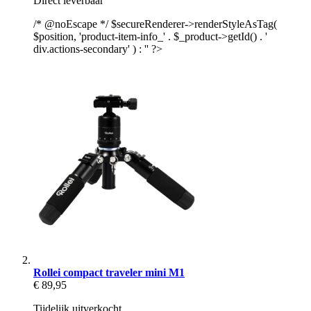
Direct leverbaar
/* @noEscape */ $secureRenderer->renderStyleAsTag(
$position, 'product-item-info_' . $_product->getId() . '
div.actions-secondary' ) : '' ?>
Rollei compact traveler mini M1
€ 89,95
Tijdelijk uitverkocht