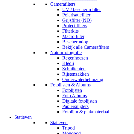
Camerafilters
UV / bescherm filter
Polarisatiefilter
Grijsfilter (ND)
Protect filters
Filterkits
Macro filter
Beschermdop
Bekijk alle Camerafilters
Natuurfotografie
Regenhoezen
Kledij
Schuiltenten
Rijstenzakken
Onderwaterbehuizing
Fotolijsten & Albums
Fotolijsten
Foto Albums
Digitale fotolijsten
Papiersnijders
Fotolijm & plakmateriaal
Statieven
Statieven
Tripod
Monopod