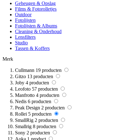
Geheugen & Opslag
Films & Fotorolletjes
Outdoor
Fotolijsten
Fotolijsten & Albums
Cleaning & Onderhoud
Lensfilters
Studio
Tassen & Koffers
Merk
Cullmann
19
producten
Gitzo
13
producten
Joby
4
producten
Leofoto
57
producten
Manfrotto
4
producten
Nedis
6
producten
Peak Design
2
producten
Rollei
5
producten
SmallRig
2
producten
Smallrig
8
producten
Sony
2
producten
Aoka
1
product