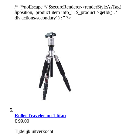
/* @noEscape */ $secureRenderer->renderStyleAsTag(
$position, 'product-item-info_' . $_product->getId() . '
div.actions-secondary' ) : '' ?>
Rollei Traveler no 1 titan
€ 99,00
Tijdelijk uitverkocht