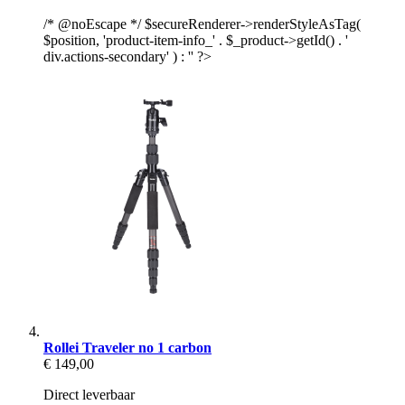
/* @noEscape */ $secureRenderer->renderStyleAsTag(
$position, 'product-item-info_' . $_product->getId() . '
div.actions-secondary' ) : '' ?>
Rollei Traveler no 1 carbon
€ 149,00
Direct leverbaar