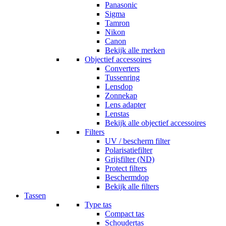
Panasonic
Sigma
Tamron
Nikon
Canon
Bekijk alle merken
Objectief accessoires
Converters
Tussenring
Lensdop
Zonnekap
Lens adapter
Lenstas
Bekijk alle objectief accessoires
Filters
UV / bescherm filter
Polarisatiefilter
Grijsfilter (ND)
Protect filters
Beschermdop
Bekijk alle filters
Tassen
Type tas
Compact tas
Schoudertas