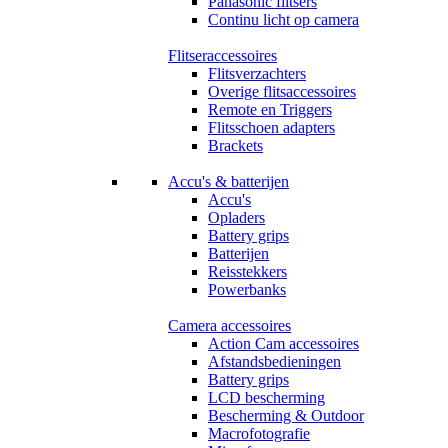
Panasonic flitsers
Continu licht op camera
Flitseraccessoires
Flitsverzachters
Overige flitsaccessoires
Remote en Triggers
Flitsschoen adapters
Brackets
Accu's & batterijen
Accu's
Opladers
Battery grips
Batterijen
Reisstekkers
Powerbanks
Camera accessoires
Action Cam accessoires
Afstandsbedieningen
Battery grips
LCD bescherming
Bescherming & Outdoor
Macrofotografie