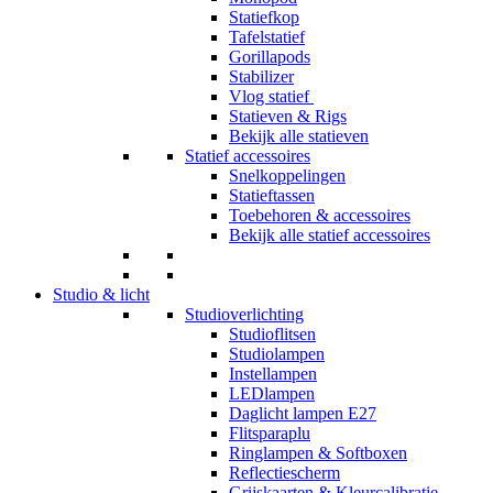
Statiefkop
Tafelstatief
Gorillapods
Stabilizer
Vlog statief
Statieven & Rigs
Bekijk alle statieven
Statief accessoires
Snelkoppelingen
Statieftassen
Toebehoren & accessoires
Bekijk alle statief accessoires
Studio & licht
Studioverlichting
Studioflitsen
Studiolampen
Instellampen
LEDlampen
Daglicht lampen E27
Flitsparaplu
Ringlampen & Softboxen
Reflectiescherm
Grijskaarten & Kleurcalibratie