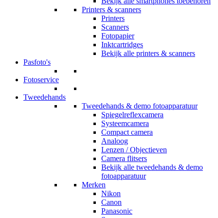
Bekijk alle smartphones toebehoren
Printers & scanners
Printers
Scanners
Fotopapier
Inktcartridges
Bekijk alle printers & scanners
Pasfoto's
Fotoservice
Tweedehands
Tweedehands & demo fotoapparatuur
Spiegelreflexcamera
Systeemcamera
Compact camera
Analoog
Lenzen / Objectieven
Camera flitsers
Bekijk alle tweedehands & demo
fotoapparatuur
Merken
Nikon
Canon
Panasonic