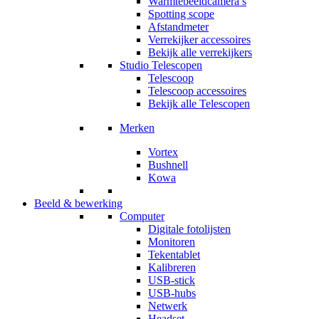
Warmtebeeldcamera’s
Spotting scope
Afstandmeter
Verrekijker accessoires
Bekijk alle verrekijkers
Studio Telescopen
Telescoop
Telescoop accessoires
Bekijk alle Telescopen
Merken
Vortex
Bushnell
Kowa
Beeld & bewerking
Computer
Digitale fotolijsten
Monitoren
Tekentablet
Kalibreren
USB-stick
USB-hubs
Netwerk
Headset