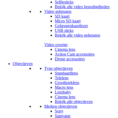
Selfiesticks
Bekijk alle video benodigdheden
Video geheugen
SD kaart
Micro SD kaart
Geheugenkaartlezer
USB sticks
Bekijk alle video geheugen
Video overige
Cinema lens
Action Cam accessoires
Drone accessoires
Objectieven
Type objectieven
Standaardlens
Telelens
Groothoeklens
Macro lens
Lensbaby
Cinema lens
Bekijk alle objectieven
Merken objectieven
Sony
Samyang