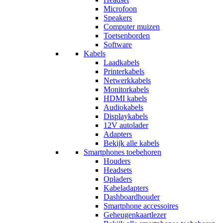
Microfoon
Speakers
Computer muizen
Toetsenborden
Software
Kabels
Laadkabels
Printerkabels
Netwerkkabels
Monitorkabels
HDMI kabels
Audiokabels
Displaykabels
12V autolader
Adapters
Bekijk alle kabels
Smartphones toebehoren
Houders
Headsets
Opladers
Kabeladapters
Dashboardhouder
Smartphone accessoires
Geheugenkaartlezer