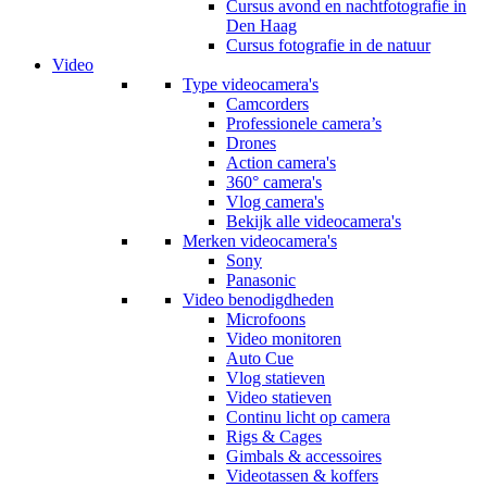
Cursus avond en nachtfotografie in
Den Haag
Cursus fotografie in de natuur
Video
Type videocamera's
Camcorders
Professionele camera’s
Drones
Action camera's
360° camera's
Vlog camera's
Bekijk alle videocamera's
Merken videocamera's
Sony
Panasonic
Video benodigdheden
Microfoons
Video monitoren
Auto Cue
Vlog statieven
Video statieven
Continu licht op camera
Rigs & Cages
Gimbals & accessoires
Videotassen & koffers