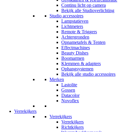
Continu licht op camera
Bekijk alle Studioverlichting
Studio accessoires
Lampstatieven
Lichtmeters
Remote & Triggers
Achtergronden
Opnametafels & Tenten
Effectmachines
Beauty Dishes
Boomarmen
Klemmen & adapters
Ophangsystemen
Bekijk alle studio accessoires
Merken
Lastolite
Gossen
Datacolor
Novoflex
Verrekijkers
Verrekijkers
Verrekijkers
Richtkijkers