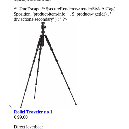
/* @noEscape */ $secureRenderer->renderStyleAsTag(
$position, 'product-item-info_' . $_product->getId() . '
div.actions-secondary' ) : '' ?>
Rollei Traveler no 1
€ 99,00
Direct leverbaar