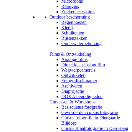
Microfoons
Reiniging
Zoekeraccessoires
Outdoor bescherming
Regenhoezen
Kledij
Schuiltenten
Rijstenzakken
Onderwaterbehuizing
Films & Ontwikkeling
Analoge films
Direct klaar instant film
Wegwerpcamera's
Ontwikkelen
Fotografisch papier
Archiveren
Diaprojectie
DOKA benodigheden
Cursussen & Workshops
Basiscursus fotografie
Gevorderden cursus fotografie
Cursus fotografie in Diergaarde
Blijdorp
Cursus straatfotografie in Den Haag