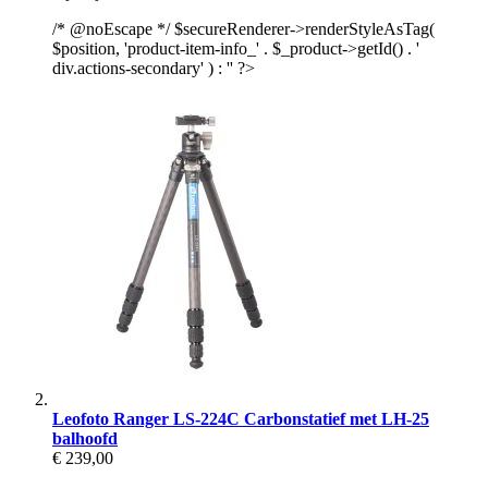
/* @noEscape */ $secureRenderer->renderStyleAsTag(
$position, 'product-item-info_' . $_product->getId() . '
div.actions-secondary' ) : '' ?>
Leofoto Ranger LS-224C Carbonstatief met LH-25
balhoofd
€ 239,00