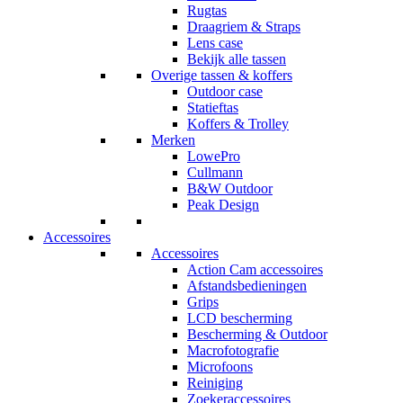
Rugtas
Draagriem & Straps
Lens case
Bekijk alle tassen
Overige tassen & koffers
Outdoor case
Statieftas
Koffers & Trolley
Merken
LowePro
Cullmann
B&W Outdoor
Peak Design
Accessoires
Accessoires
Action Cam accessoires
Afstandsbedieningen
Grips
LCD bescherming
Bescherming & Outdoor
Macrofotografie
Microfoons
Reiniging
Zoekeraccessoires