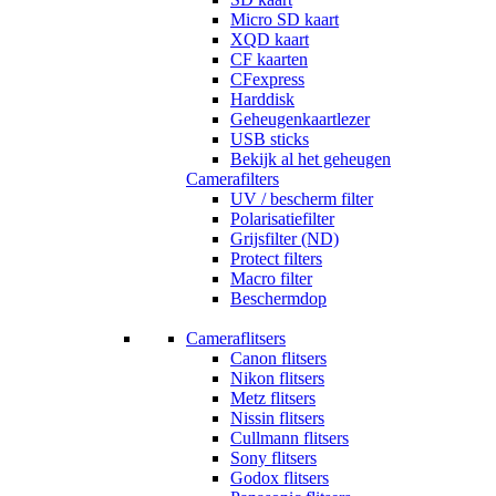
Micro SD kaart
XQD kaart
CF kaarten
CFexpress
Harddisk
Geheugenkaartlezer
USB sticks
Bekijk al het geheugen
Camerafilters
UV / bescherm filter
Polarisatiefilter
Grijsfilter (ND)
Protect filters
Macro filter
Beschermdop
Cameraflitsers
Canon flitsers
Nikon flitsers
Metz flitsers
Nissin flitsers
Cullmann flitsers
Sony flitsers
Godox flitsers