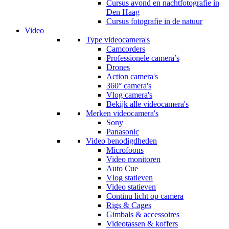
Cursus avond en nachtfotografie in
Den Haag
Cursus fotografie in de natuur
Video
Type videocamera's
Camcorders
Professionele camera’s
Drones
Action camera's
360° camera's
Vlog camera's
Bekijk alle videocamera's
Merken videocamera's
Sony
Panasonic
Video benodigdheden
Microfoons
Video monitoren
Auto Cue
Vlog statieven
Video statieven
Continu licht op camera
Rigs & Cages
Gimbals & accessoires
Videotassen & koffers