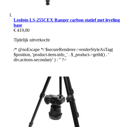
Leofoto LS-255CEX Ranger carbon statief met leveling
base
€ 419,00
Tijdelijk uitverkocht
/* @noEscape */ $secureRenderer->renderStyleAsTag(
$position, 'product-item-info_' . $_product->getId() . '
div.actions-secondary' ) : '' ?>