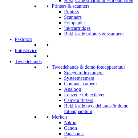
Bekijk alle smartphones toebehoren
Printers & scanners
Printers
Scanners
Fotopapier
Inktcartridges
Bekijk alle printers & scanners
Pasfoto's
Fotoservice
Tweedehands
Tweedehands & demo fotoapparatuur
Spiegelreflexcamera
Systeemcamera
Compact camera
Analoog
Lenzen / Objectieven
Camera flitsers
Bekijk alle tweedehands & demo
fotoapparatuur
Merken
Nikon
Canon
Panasonic