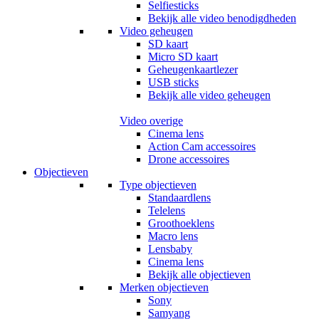
Selfiesticks
Bekijk alle video benodigdheden
Video geheugen
SD kaart
Micro SD kaart
Geheugenkaartlezer
USB sticks
Bekijk alle video geheugen
Video overige
Cinema lens
Action Cam accessoires
Drone accessoires
Objectieven
Type objectieven
Standaardlens
Telelens
Groothoeklens
Macro lens
Lensbaby
Cinema lens
Bekijk alle objectieven
Merken objectieven
Sony
Samyang