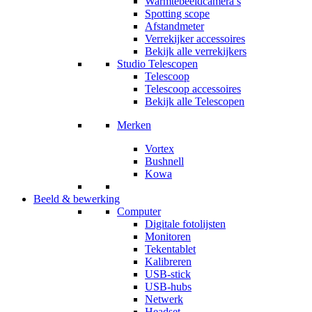
Warmtebeeldcamera’s
Spotting scope
Afstandmeter
Verrekijker accessoires
Bekijk alle verrekijkers
Studio Telescopen
Telescoop
Telescoop accessoires
Bekijk alle Telescopen
Merken
Vortex
Bushnell
Kowa
Beeld & bewerking
Computer
Digitale fotolijsten
Monitoren
Tekentablet
Kalibreren
USB-stick
USB-hubs
Netwerk
Headset