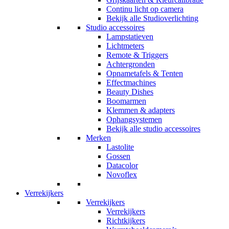
Continu licht op camera
Bekijk alle Studioverlichting
Studio accessoires
Lampstatieven
Lichtmeters
Remote & Triggers
Achtergronden
Opnametafels & Tenten
Effectmachines
Beauty Dishes
Boomarmen
Klemmen & adapters
Ophangsystemen
Bekijk alle studio accessoires
Merken
Lastolite
Gossen
Datacolor
Novoflex
Verrekijkers
Verrekijkers
Verrekijkers
Richtkijkers