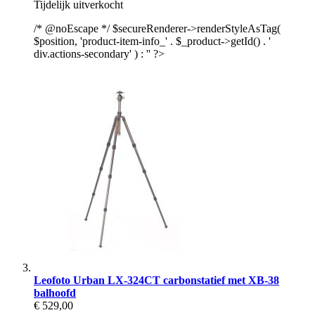
Tijdelijk uitverkocht
/* @noEscape */ $secureRenderer->renderStyleAsTag(
$position, 'product-item-info_' . $_product->getId() . '
div.actions-secondary' ) : '' ?>
Leofoto Urban LX-324CT carbonstatief met XB-38
balhoofd
€ 529,00