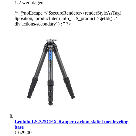
1-2 werkdagen
/* @noEscape */ $secureRenderer->renderStyleAsTag(
$position, 'product-item-info_' . $_product->getId() . '
div.actions-secondary' ) : '' ?>
Leofoto LS-325CEX Ranger carbon statief met leveling
base
€ 629,00