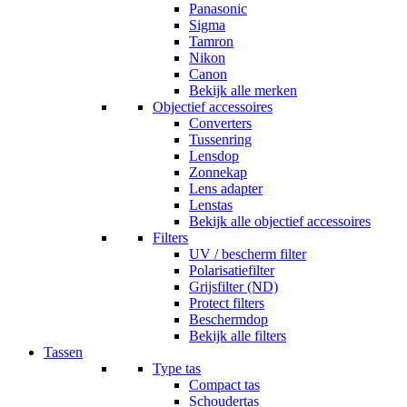
Panasonic
Sigma
Tamron
Nikon
Canon
Bekijk alle merken
Objectief accessoires
Converters
Tussenring
Lensdop
Zonnekap
Lens adapter
Lenstas
Bekijk alle objectief accessoires
Filters
UV / bescherm filter
Polarisatiefilter
Grijsfilter (ND)
Protect filters
Beschermdop
Bekijk alle filters
Tassen
Type tas
Compact tas
Schoudertas