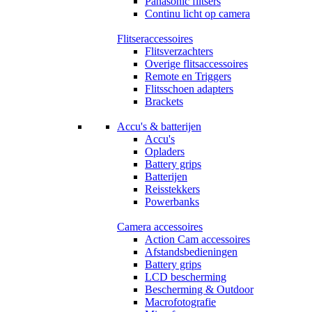
Panasonic flitsers
Continu licht op camera
Flitseraccessoires
Flitsverzachters
Overige flitsaccessoires
Remote en Triggers
Flitsschoen adapters
Brackets
Accu's & batterijen
Accu's
Opladers
Battery grips
Batterijen
Reisstekkers
Powerbanks
Camera accessoires
Action Cam accessoires
Afstandsbedieningen
Battery grips
LCD bescherming
Bescherming & Outdoor
Macrofotografie