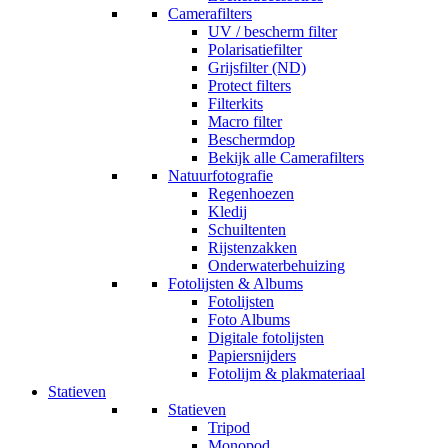
Camerafilters
UV / bescherm filter
Polarisatiefilter
Grijsfilter (ND)
Protect filters
Filterkits
Macro filter
Beschermdop
Bekijk alle Camerafilters
Natuurfotografie
Regenhoezen
Kledij
Schuiltenten
Rijstenzakken
Onderwaterbehuizing
Fotolijsten & Albums
Fotolijsten
Foto Albums
Digitale fotolijsten
Papiersnijders
Fotolijm & plakmateriaal
Statieven
Statieven
Tripod
Monopod