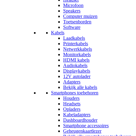
Microfoon
Speakers
Computer muizen
Toetsenborden
Software
Kabels
Laadkabels
Printerkabels
Netwerkkabels
Monitorkabels
HDMI kabels
Audiokabels
Displaykabels
12V autolader
Adapters
Bekijk alle kabels
Smartphones toebehoren
Houders
Headsets
Opladers
Kabeladapters
Dashboardhouder
Smartphone accessoires
Geheugenkaartlezer