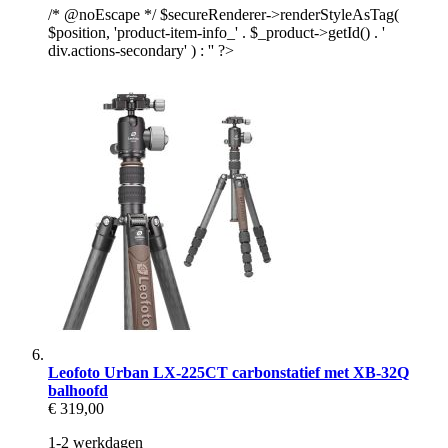
/* @noEscape */ $secureRenderer->renderStyleAsTag(
$position, 'product-item-info_' . $_product->getId() . '
div.actions-secondary' ) : '' ?>
Leofoto Urban LX-225CT carbonstatief met XB-32Q
balhoofd
€ 319,00
1-2 werkdagen