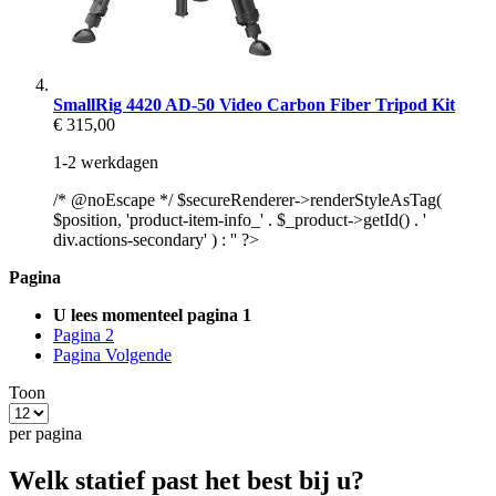
SmallRig 4420 AD-50 Video Carbon Fiber Tripod Kit
€ 315,00
1-2 werkdagen
/* @noEscape */ $secureRenderer->renderStyleAsTag(
$position, 'product-item-info_' . $_product->getId() . '
div.actions-secondary' ) : '' ?>
Pagina
U lees momenteel pagina
1
Pagina
2
Pagina
Volgende
Toon
per pagina
Welk statief past het best bij u?