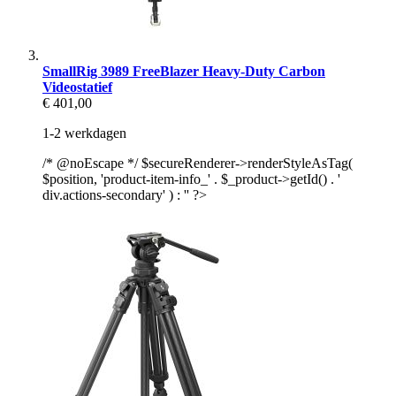
SmallRig 3989 FreeBlazer Heavy-Duty Carbon
Videostatief
€ 401,00
1-2 werkdagen
/* @noEscape */ $secureRenderer->renderStyleAsTag(
$position, 'product-item-info_' . $_product->getId() . '
div.actions-secondary' ) : '' ?>