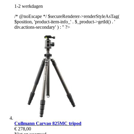
1-2 werkdagen
/* @noEscape */ $secureRenderer->renderStyleAsTag(
$position, 'product-item-info_' . $_product->getId() . '
div.actions-secondary' ) : '' ?>
Cullmann Carvao 825MC tripod
€ 278,00