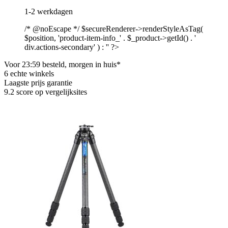
1-2 werkdagen
/* @noEscape */ $secureRenderer->renderStyleAsTag(
$position, 'product-item-info_' . $_product->getId() . '
div.actions-secondary' ) : '' ?>
Voor 23:59 besteld, morgen in huis*
6 echte winkels
Laagste prijs garantie
9.2 score op vergelijksites