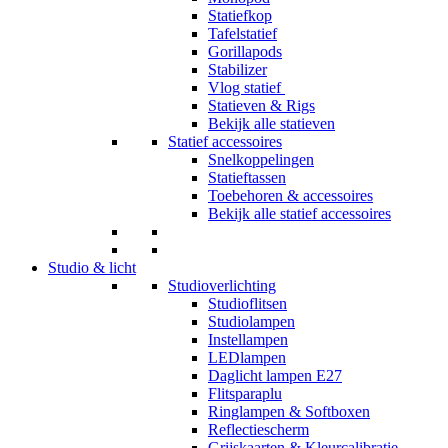
Statiefkop
Tafelstatief
Gorillapods
Stabilizer
Vlog statief
Statieven & Rigs
Bekijk alle statieven
Statief accessoires
Snelkoppelingen
Statieftassen
Toebehoren & accessoires
Bekijk alle statief accessoires
Studio & licht
Studioverlichting
Studioflitsen
Studiolampen
Instellampen
LEDlampen
Daglicht lampen E27
Flitsparaplu
Ringlampen & Softboxen
Reflectiescherm
Grijskaarten & Kleurcalibratie