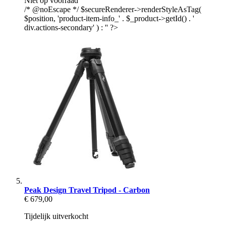
Niet op voorraad
/* @noEscape */ $secureRenderer->renderStyleAsTag(
$position, 'product-item-info_' . $_product->getId() . '
div.actions-secondary' ) : '' ?>
Peak Design Travel Tripod - Carbon
€ 679,00
Tijdelijk uitverkocht