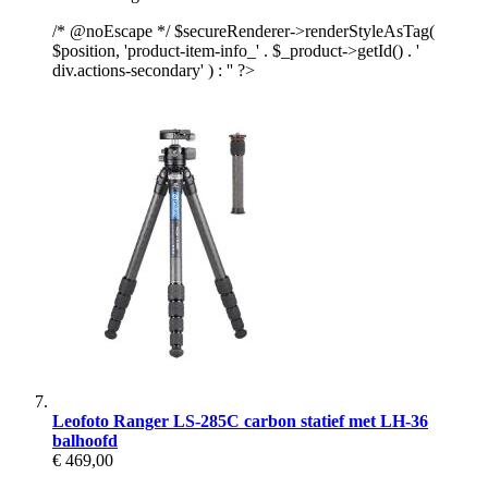
/* @noEscape */ $secureRenderer->renderStyleAsTag(
$position, 'product-item-info_' . $_product->getId() . '
div.actions-secondary' ) : '' ?>
Leofoto Ranger LS-285C carbon statief met LH-36
balhoofd
€ 469,00