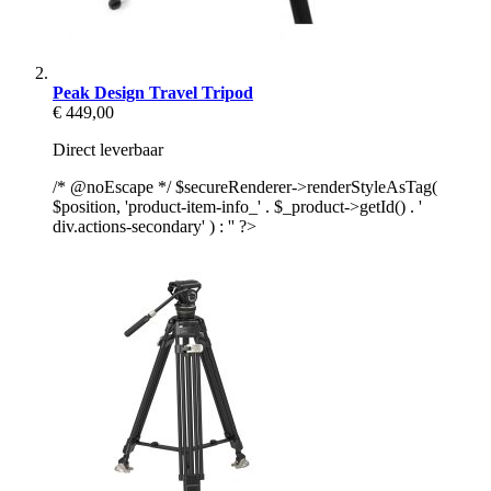
Peak Design Travel Tripod
€ 449,00
Direct leverbaar
/* @noEscape */ $secureRenderer->renderStyleAsTag(
$position, 'product-item-info_' . $_product->getId() . '
div.actions-secondary' ) : '' ?>