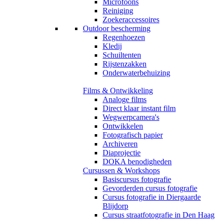
Microfoons
Reiniging
Zoekeraccessoires
Outdoor bescherming
Regenhoezen
Kledij
Schuiltenten
Rijstenzakken
Onderwaterbehuizing
Films & Ontwikkeling
Analoge films
Direct klaar instant film
Wegwerpcamera's
Ontwikkelen
Fotografisch papier
Archiveren
Diaprojectie
DOKA benodigheden
Cursussen & Workshops
Basiscursus fotografie
Gevorderden cursus fotografie
Cursus fotografie in Diergaarde
Blijdorp
Cursus straatfotografie in Den Haag