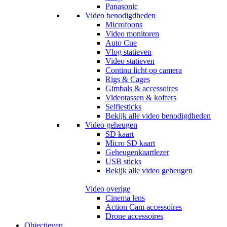
Panasonic
Video benodigdheden
Microfoons
Video monitoren
Auto Cue
Vlog statieven
Video statieven
Continu licht op camera
Rigs & Cages
Gimbals & accessoires
Videotassen & koffers
Selfiesticks
Bekijk alle video benodigdheden
Video geheugen
SD kaart
Micro SD kaart
Geheugenkaartlezer
USB sticks
Bekijk alle video geheugen
Video overige
Cinema lens
Action Cam accessoires
Drone accessoires
Objectieven