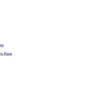
orp
Den Haag