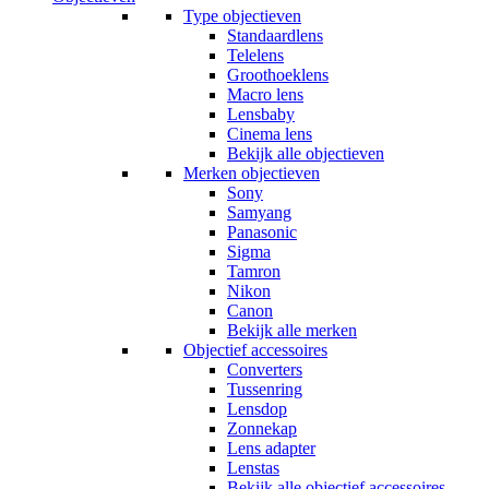
Type objectieven
Standaardlens
Telelens
Groothoeklens
Macro lens
Lensbaby
Cinema lens
Bekijk alle objectieven
Merken objectieven
Sony
Samyang
Panasonic
Sigma
Tamron
Nikon
Canon
Bekijk alle merken
Objectief accessoires
Converters
Tussenring
Lensdop
Zonnekap
Lens adapter
Lenstas
Bekijk alle objectief accessoires