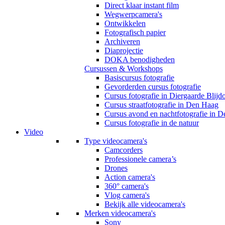
Direct klaar instant film
Wegwerpcamera's
Ontwikkelen
Fotografisch papier
Archiveren
Diaprojectie
DOKA benodigheden
Cursussen & Workshops
Basiscursus fotografie
Gevorderden cursus fotografie
Cursus fotografie in Diergaarde Blijd
Cursus straatfotografie in Den Haag
Cursus avond en nachtfotografie in 
Cursus fotografie in de natuur
Video
Type videocamera's
Camcorders
Professionele camera’s
Drones
Action camera's
360° camera's
Vlog camera's
Bekijk alle videocamera's
Merken videocamera's
Sony