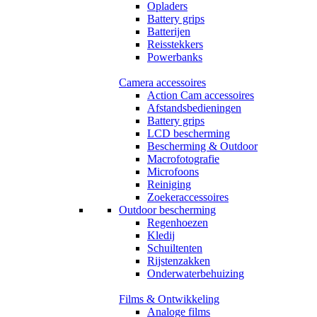
Opladers
Battery grips
Batterijen
Reisstekkers
Powerbanks
Camera accessoires
Action Cam accessoires
Afstandsbedieningen
Battery grips
LCD bescherming
Bescherming & Outdoor
Macrofotografie
Microfoons
Reiniging
Zoekeraccessoires
Outdoor bescherming
Regenhoezen
Kledij
Schuiltenten
Rijstenzakken
Onderwaterbehuizing
Films & Ontwikkeling
Analoge films