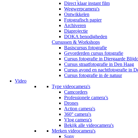
Direct klaar instant film
Wegwerpcamera's
Ontwikkelen
Fotografisch papier
Archiveren
Diaprojectie
DOKA benodigheden
Cursussen & Workshops
Basiscursus fotografie
Gevorderden cursus fotografie
Cursus fotografie in Diergaarde Blijd
Cursus straatfotografie in Den Haag
Cursus avond en nachtfotografie in 
Cursus fotografie in de natuur
Video
Type videocamera's
Camcorders
Professionele camera’s
Drones
Action camera's
360° camera's
Vlog camera's
Bekijk alle videocamera's
Merken videocamera's
Sony