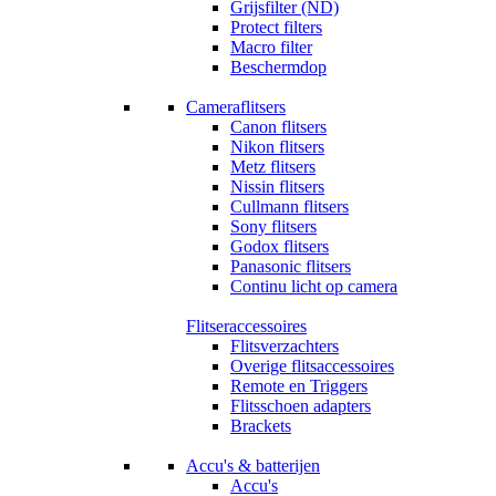
Grijsfilter (ND)
Protect filters
Macro filter
Beschermdop
Cameraflitsers
Canon flitsers
Nikon flitsers
Metz flitsers
Nissin flitsers
Cullmann flitsers
Sony flitsers
Godox flitsers
Panasonic flitsers
Continu licht op camera
Flitseraccessoires
Flitsverzachters
Overige flitsaccessoires
Remote en Triggers
Flitsschoen adapters
Brackets
Accu's & batterijen
Accu's