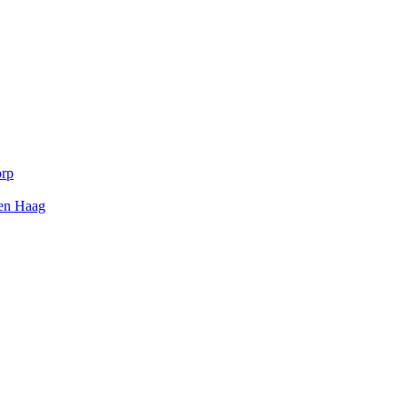
orp
Den Haag