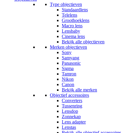
Type objectieven
Standaardlens
Telelens
Groothoeklens
Macro lens
Lensbaby
Cinema lens
Bekijk alle objectieven
Merken objectieven
Sony
Samyang
Panasonic
Sigma
Tamron
Nikon
Canon
Bekijk alle merken
Objectief accessoires
Converters
Tussenring
Lensdop
Zonnekap
Lens adapter
Lenstas
Bekijk alle objectief accessoires