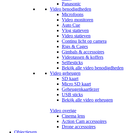
Panasonic
Video benodigdheden
Microfoons
Video monitoren
Auto Cue
Vlog statieven
Video statieven
Continu licht op camera
Rigs & Cages
Gimbals & accessoires
Videotassen & koffers
Selfiesticks
Bekijk alle video benodigdheden
Video geheugen
SD kaart
Micro SD kaart
Geheugenkaartlezer
USB sticks
Bekijk alle video geheugen
Video overige
Cinema lens
Action Cam accessoires
Drone accessoires
Objectieven