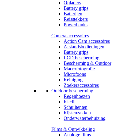
Opladers
Battery grips
Batterijen
Reisstekkers
Powerbanks
Camera accessoires
Action Cam accessoires
Afstandsbedieningen
Battery grips
LCD bescherming
Bescherming & Outdoor
Macrofotografie
Microfoons
Reiniging
Zoekeraccessoires
Outdoor bescherming
Regenhoezen
Kledij
Schuiltenten
Rijstenzakken
Onderwaterbehuizing
Films & Ontwikkeling
Analoge films