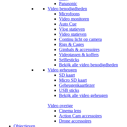
Panasonic
Video benodigdheden
Microfoons
Video monitoren
Auto Cue
Vlog statieven
Video statieven
Continu licht op camera
Rigs & Cages
Gimbals & accessoires
Videotassen & koffers
Selfiesticks
Bekijk alle video benodigdheden
Video geheugen
SD kaart
Micro SD kaart
Geheugenkaartlezer
USB sticks
Bekijk alle video geheugen
Video overige
Cinema lens
Action Cam accessoires
Drone accessoires
Objectieven