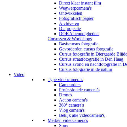
Direct klaar instant film
Wegwerpcamera's
Ontwikkelen
Fotografisch papier
Archiveren
Diaprojectie
DOKA benodigheden
Cursussen & Workshops
Basiscursus fotografie
Gevorderden cursus fotografie
Cursus fotografie in Diergaarde Blijd
Cursus straatfotografie in Den Haag
Cursus avond en nachtfotografie in 
Cursus fotografie in de natuur
Video
Type videocamera's
Camcorders
Professionele camera’s
Drones
Action camera's
360° camera's
Vlog camera's
Bekijk alle videocamera's
Merken videocamera's
Sony