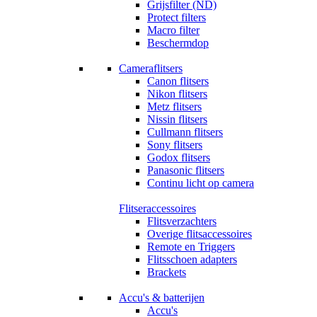
Grijsfilter (ND)
Protect filters
Macro filter
Beschermdop
Cameraflitsers
Canon flitsers
Nikon flitsers
Metz flitsers
Nissin flitsers
Cullmann flitsers
Sony flitsers
Godox flitsers
Panasonic flitsers
Continu licht op camera
Flitseraccessoires
Flitsverzachters
Overige flitsaccessoires
Remote en Triggers
Flitsschoen adapters
Brackets
Accu's & batterijen
Accu's