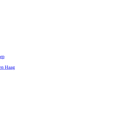
orp
Den Haag