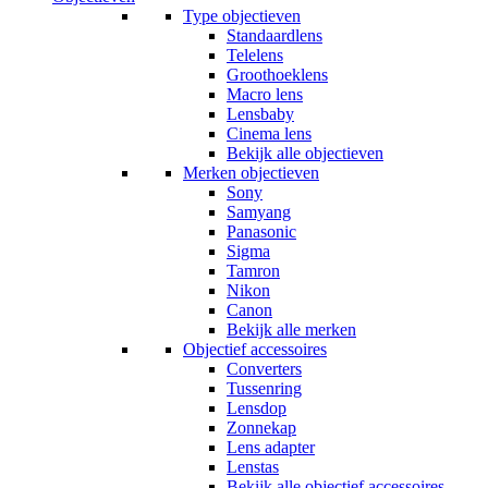
Type objectieven
Standaardlens
Telelens
Groothoeklens
Macro lens
Lensbaby
Cinema lens
Bekijk alle objectieven
Merken objectieven
Sony
Samyang
Panasonic
Sigma
Tamron
Nikon
Canon
Bekijk alle merken
Objectief accessoires
Converters
Tussenring
Lensdop
Zonnekap
Lens adapter
Lenstas
Bekijk alle objectief accessoires