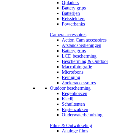
Opladers
Battery grips
Batterijen
Reisstekkers
Powerbanks
Camera accessoires
Action Cam accessoires
Afstandsbedieningen
Battery grips
LCD bescherming
Bescherming & Outdoor
Macrofotografie
Microfoons
Reiniging
Zoekeraccessoires
Outdoor bescherming
Regenhoezen
Kledij
Schuiltenten
Rijstenzakken
Onderwaterbehuizing
Films & Ontwikkeling
Analoge films