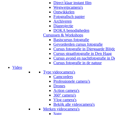
Direct klaar instant film
Wegwerpcamera's
Ontwikkelen
Fotografisch papier
Archiveren
Diaprojectie
DOKA benodigheden
Cursussen & Workshops
Basiscursus fotografie
Gevorderden cursus fotografie
Cursus fotografie in Diergaarde Blijd
Cursus straatfotografie in Den Haag
Cursus avond en nachtfotografie in 
Cursus fotografie in de natuur
Video
Type videocamera's
Camcorders
Professionele camera’s
Drones
Action camera's
360° camera's
Vlog camera's
Bekijk alle videocamera's
Merken videocamera's
Sony