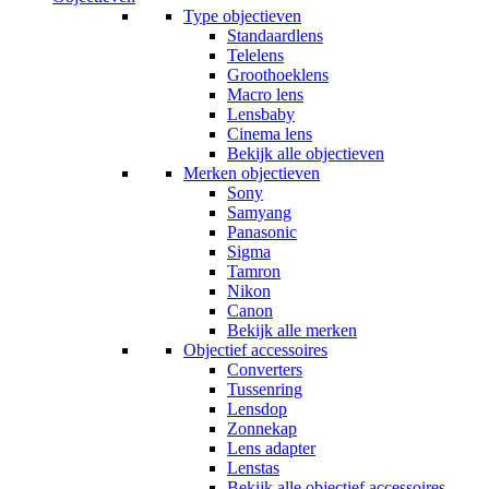
Type objectieven
Standaardlens
Telelens
Groothoeklens
Macro lens
Lensbaby
Cinema lens
Bekijk alle objectieven
Merken objectieven
Sony
Samyang
Panasonic
Sigma
Tamron
Nikon
Canon
Bekijk alle merken
Objectief accessoires
Converters
Tussenring
Lensdop
Zonnekap
Lens adapter
Lenstas
Bekijk alle objectief accessoires