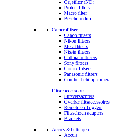
Grijsfilter (ND)
Protect filters
Macro filter
Beschermdop
Cameraflitsers
Canon flitsers
Nikon flitsers
Metz flitsers
Nissin flitsers
Cullmann flitsers
Sony flitsers
Godox flitsers
Panasonic flitsers
Continu licht op camera
Flitseraccessoires
Flitsverzachters
Overige flitsaccessoires
Remote en Triggers
Flitsschoen adapters
Brackets
Accu's & batterijen
Accu's