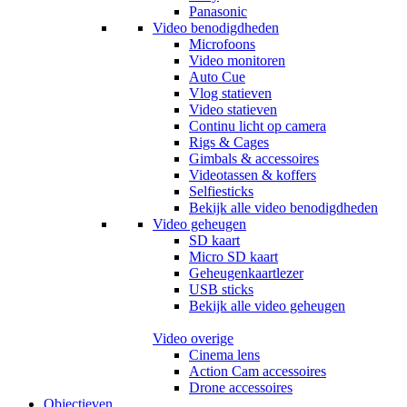
Panasonic
Video benodigdheden
Microfoons
Video monitoren
Auto Cue
Vlog statieven
Video statieven
Continu licht op camera
Rigs & Cages
Gimbals & accessoires
Videotassen & koffers
Selfiesticks
Bekijk alle video benodigdheden
Video geheugen
SD kaart
Micro SD kaart
Geheugenkaartlezer
USB sticks
Bekijk alle video geheugen
Video overige
Cinema lens
Action Cam accessoires
Drone accessoires
Objectieven