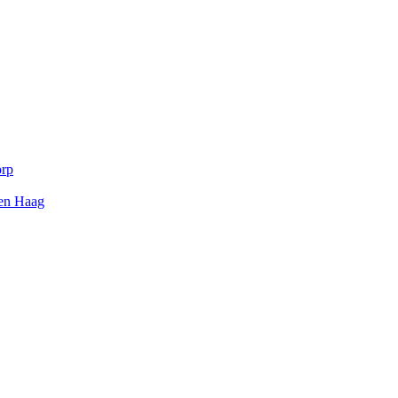
orp
Den Haag