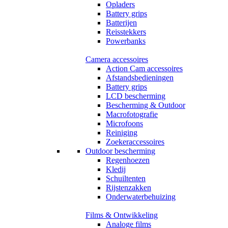
Opladers
Battery grips
Batterijen
Reisstekkers
Powerbanks
Camera accessoires
Action Cam accessoires
Afstandsbedieningen
Battery grips
LCD bescherming
Bescherming & Outdoor
Macrofotografie
Microfoons
Reiniging
Zoekeraccessoires
Outdoor bescherming
Regenhoezen
Kledij
Schuiltenten
Rijstenzakken
Onderwaterbehuizing
Films & Ontwikkeling
Analoge films