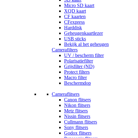
Micro SD kaart
XQD kaart
CF kaarten
CFexpress
Harddisk
Geheugenkaartlezer
USB sticks
Bekijk al het geheugen
Camerafilters
UV / bescherm filter
Polarisatiefilter
Grijsfilter (ND)
Protect filters
Macro filter
Beschermdop
Cameraflitsers
Canon flitsers
Nikon flitsers
Metz flitsers
Nissin flitsers
Cullmann flitsers
Sony flitsers
Godox flitsers