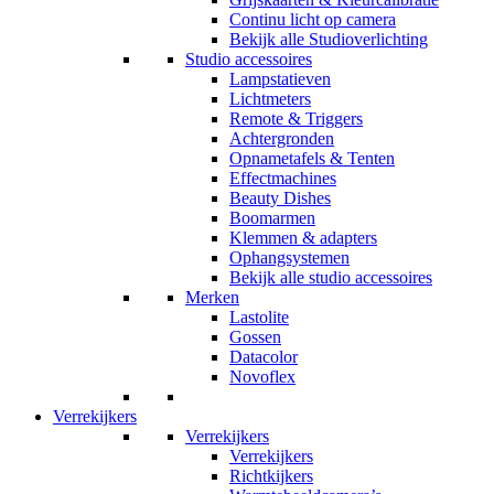
Continu licht op camera
Bekijk alle Studioverlichting
Studio accessoires
Lampstatieven
Lichtmeters
Remote & Triggers
Achtergronden
Opnametafels & Tenten
Effectmachines
Beauty Dishes
Boomarmen
Klemmen & adapters
Ophangsystemen
Bekijk alle studio accessoires
Merken
Lastolite
Gossen
Datacolor
Novoflex
Verrekijkers
Verrekijkers
Verrekijkers
Richtkijkers