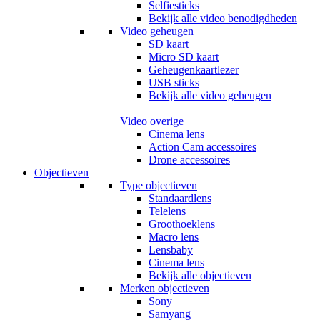
Selfiesticks
Bekijk alle video benodigdheden
Video geheugen
SD kaart
Micro SD kaart
Geheugenkaartlezer
USB sticks
Bekijk alle video geheugen
Video overige
Cinema lens
Action Cam accessoires
Drone accessoires
Objectieven
Type objectieven
Standaardlens
Telelens
Groothoeklens
Macro lens
Lensbaby
Cinema lens
Bekijk alle objectieven
Merken objectieven
Sony
Samyang