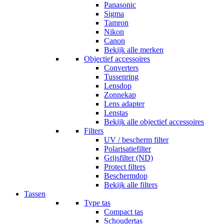
Panasonic
Sigma
Tamron
Nikon
Canon
Bekijk alle merken
Objectief accessoires
Converters
Tussenring
Lensdop
Zonnekap
Lens adapter
Lenstas
Bekijk alle objectief accessoires
Filters
UV / bescherm filter
Polarisatiefilter
Grijsfilter (ND)
Protect filters
Beschermdop
Bekijk alle filters
Tassen
Type tas
Compact tas
Schoudertas