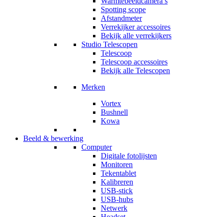
Warmtebeeldcamera’s
Spotting scope
Afstandmeter
Verrekijker accessoires
Bekijk alle verrekijkers
Studio Telescopen
Telescoop
Telescoop accessoires
Bekijk alle Telescopen
Merken
Vortex
Bushnell
Kowa
Beeld & bewerking
Computer
Digitale fotolijsten
Monitoren
Tekentablet
Kalibreren
USB-stick
USB-hubs
Netwerk
Headset