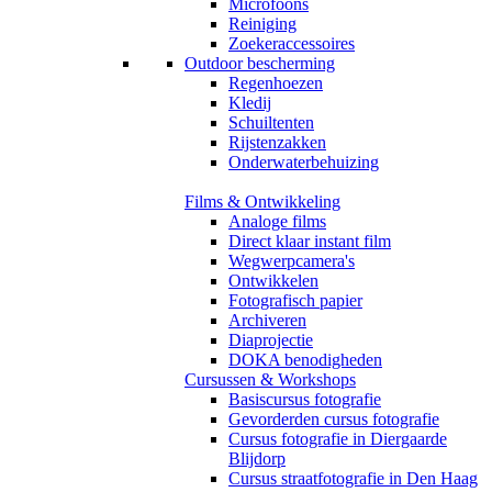
Microfoons
Reiniging
Zoekeraccessoires
Outdoor bescherming
Regenhoezen
Kledij
Schuiltenten
Rijstenzakken
Onderwaterbehuizing
Films & Ontwikkeling
Analoge films
Direct klaar instant film
Wegwerpcamera's
Ontwikkelen
Fotografisch papier
Archiveren
Diaprojectie
DOKA benodigheden
Cursussen & Workshops
Basiscursus fotografie
Gevorderden cursus fotografie
Cursus fotografie in Diergaarde
Blijdorp
Cursus straatfotografie in Den Haag