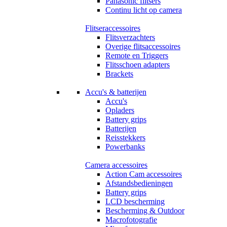
Panasonic flitsers
Continu licht op camera
Flitseraccessoires
Flitsverzachters
Overige flitsaccessoires
Remote en Triggers
Flitsschoen adapters
Brackets
Accu's & batterijen
Accu's
Opladers
Battery grips
Batterijen
Reisstekkers
Powerbanks
Camera accessoires
Action Cam accessoires
Afstandsbedieningen
Battery grips
LCD bescherming
Bescherming & Outdoor
Macrofotografie