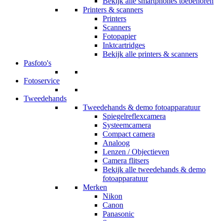
Bekijk alle smartphones toebehoren
Printers & scanners
Printers
Scanners
Fotopapier
Inktcartridges
Bekijk alle printers & scanners
Pasfoto's
Fotoservice
Tweedehands
Tweedehands & demo fotoapparatuur
Spiegelreflexcamera
Systeemcamera
Compact camera
Analoog
Lenzen / Objectieven
Camera flitsers
Bekijk alle tweedehands & demo
fotoapparatuur
Merken
Nikon
Canon
Panasonic