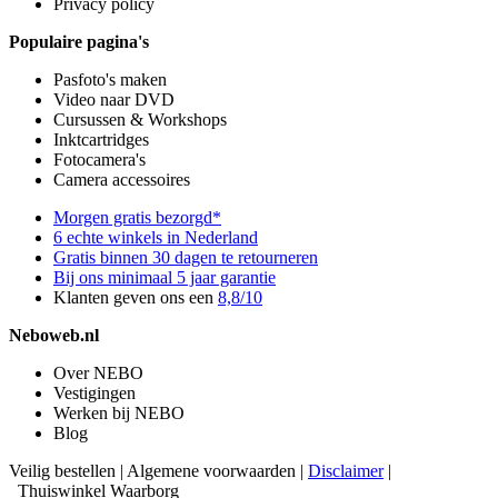
Privacy policy
Populaire pagina's
Pasfoto's maken
Video naar DVD
Cursussen & Workshops
Inktcartridges
Fotocamera's
Camera accessoires
Morgen gratis bezorgd*
6 echte winkels in Nederland
Gratis binnen 30 dagen te retourneren
Bij ons minimaal 5 jaar garantie
Klanten geven ons een
8,8/10
Neboweb.nl
Over NEBO
Vestigingen
Werken bij NEBO
Blog
Veilig bestellen
|
Algemene voorwaarden
|
Disclaimer
|
Thuiswinkel Waarborg