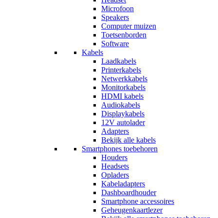
Microfoon
Speakers
Computer muizen
Toetsenborden
Software
Kabels
Laadkabels
Printerkabels
Netwerkkabels
Monitorkabels
HDMI kabels
Audiokabels
Displaykabels
12V autolader
Adapters
Bekijk alle kabels
Smartphones toebehoren
Houders
Headsets
Opladers
Kabeladapters
Dashboardhouder
Smartphone accessoires
Geheugenkaartlezer