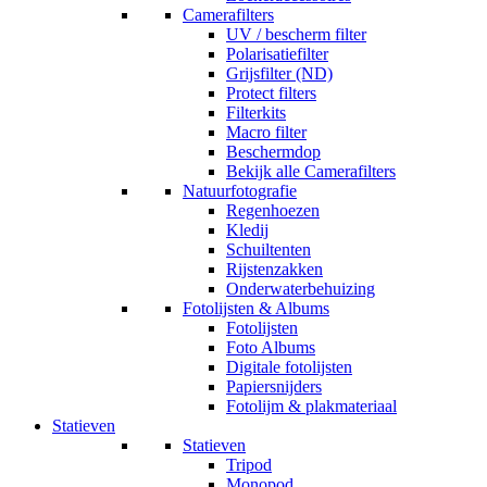
Camerafilters
UV / bescherm filter
Polarisatiefilter
Grijsfilter (ND)
Protect filters
Filterkits
Macro filter
Beschermdop
Bekijk alle Camerafilters
Natuurfotografie
Regenhoezen
Kledij
Schuiltenten
Rijstenzakken
Onderwaterbehuizing
Fotolijsten & Albums
Fotolijsten
Foto Albums
Digitale fotolijsten
Papiersnijders
Fotolijm & plakmateriaal
Statieven
Statieven
Tripod
Monopod