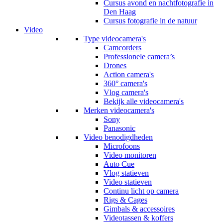
Cursus avond en nachtfotografie in
Den Haag
Cursus fotografie in de natuur
Video
Type videocamera's
Camcorders
Professionele camera’s
Drones
Action camera's
360° camera's
Vlog camera's
Bekijk alle videocamera's
Merken videocamera's
Sony
Panasonic
Video benodigdheden
Microfoons
Video monitoren
Auto Cue
Vlog statieven
Video statieven
Continu licht op camera
Rigs & Cages
Gimbals & accessoires
Videotassen & koffers