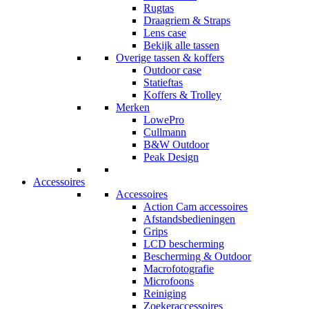
Rugtas
Draagriem & Straps
Lens case
Bekijk alle tassen
Overige tassen & koffers
Outdoor case
Statieftas
Koffers & Trolley
Merken
LowePro
Cullmann
B&W Outdoor
Peak Design
Accessoires
Accessoires
Action Cam accessoires
Afstandsbedieningen
Grips
LCD bescherming
Bescherming & Outdoor
Macrofotografie
Microfoons
Reiniging
Zoekeraccessoires