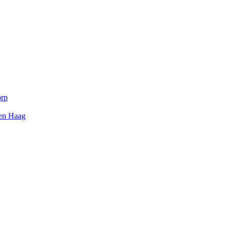
orp
Den Haag