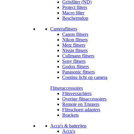
Grijsfilter (ND)
Protect filters
Macro filter
Beschermdop
Cameraflitsers
Canon flitsers
Nikon flitsers
Metz flitsers
Nissin flitsers
Cullmann flitsers
Sony flitsers
Godox flitsers
Panasonic flitsers
Continu licht op camera
Flitseraccessoires
Flitsverzachters
Overige flitsaccessoires
Remote en Triggers
Flitsschoen adapters
Brackets
Accu's & batterijen
Accu's