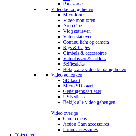
Panasonic
Video benodigdheden
Microfoons
Video monitoren
Auto Cue
Vlog statieven
Video statieven
Continu licht op camera
Rigs & Cages
Gimbals & accessoires
Videotassen & koffers
Selfiesticks
Bekijk alle video benodigdheden
Video geheugen
SD kaart
Micro SD kaart
Geheugenkaartlezer
USB sticks
Bekijk alle video geheugen
Video overige
Cinema lens
Action Cam accessoires
Drone accessoires
Objectieven