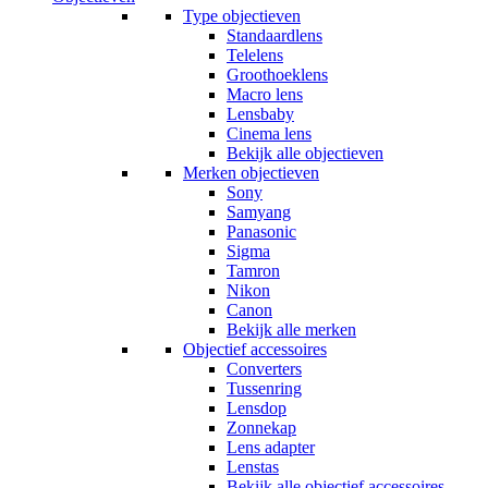
Type objectieven
Standaardlens
Telelens
Groothoeklens
Macro lens
Lensbaby
Cinema lens
Bekijk alle objectieven
Merken objectieven
Sony
Samyang
Panasonic
Sigma
Tamron
Nikon
Canon
Bekijk alle merken
Objectief accessoires
Converters
Tussenring
Lensdop
Zonnekap
Lens adapter
Lenstas
Bekijk alle objectief accessoires