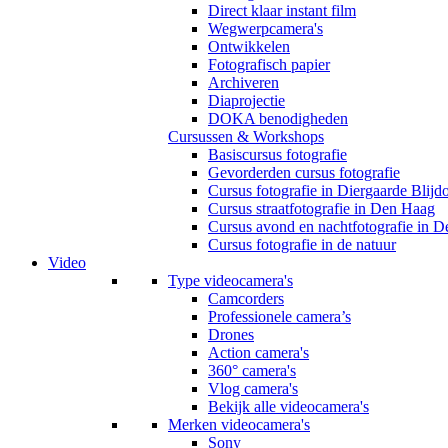
Direct klaar instant film
Wegwerpcamera's
Ontwikkelen
Fotografisch papier
Archiveren
Diaprojectie
DOKA benodigheden
Cursussen & Workshops
Basiscursus fotografie
Gevorderden cursus fotografie
Cursus fotografie in Diergaarde Blijd
Cursus straatfotografie in Den Haag
Cursus avond en nachtfotografie in 
Cursus fotografie in de natuur
Video
Type videocamera's
Camcorders
Professionele camera’s
Drones
Action camera's
360° camera's
Vlog camera's
Bekijk alle videocamera's
Merken videocamera's
Sony