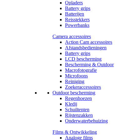
Opladers
Battery grips
Batterijen
Reisstekkers
Powerbanks
Camera accessoires
Action Cam accessoires
Afstandsbedieningen
Battery grips
LCD bescherming
Bescherming & Outdoor
Macrofotografie
Microfoons
Reiniging
Zoekeraccessoires
Outdoor bescherming
Regenhoezen
Kledij
Schuiltenten
Rijstenzakken
Onderwaterbehuizing
Films & Ontwikkeling
Analoge films