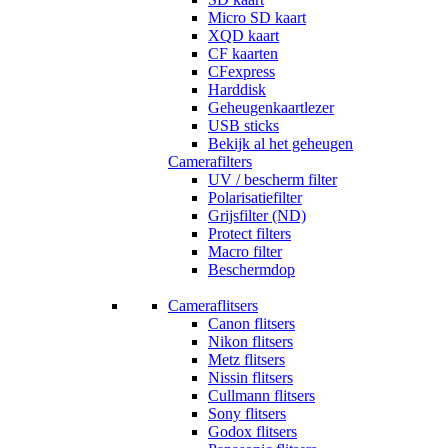
Micro SD kaart
XQD kaart
CF kaarten
CFexpress
Harddisk
Geheugenkaartlezer
USB sticks
Bekijk al het geheugen
Camerafilters
UV / bescherm filter
Polarisatiefilter
Grijsfilter (ND)
Protect filters
Macro filter
Beschermdop
Cameraflitsers
Canon flitsers
Nikon flitsers
Metz flitsers
Nissin flitsers
Cullmann flitsers
Sony flitsers
Godox flitsers