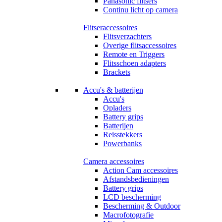
Panasonic flitsers
Continu licht op camera
Flitseraccessoires
Flitsverzachters
Overige flitsaccessoires
Remote en Triggers
Flitsschoen adapters
Brackets
Accu's & batterijen
Accu's
Opladers
Battery grips
Batterijen
Reisstekkers
Powerbanks
Camera accessoires
Action Cam accessoires
Afstandsbedieningen
Battery grips
LCD bescherming
Bescherming & Outdoor
Macrofotografie