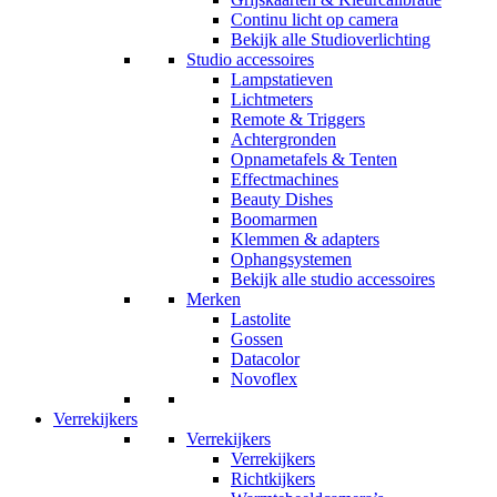
Continu licht op camera
Bekijk alle Studioverlichting
Studio accessoires
Lampstatieven
Lichtmeters
Remote & Triggers
Achtergronden
Opnametafels & Tenten
Effectmachines
Beauty Dishes
Boomarmen
Klemmen & adapters
Ophangsystemen
Bekijk alle studio accessoires
Merken
Lastolite
Gossen
Datacolor
Novoflex
Verrekijkers
Verrekijkers
Verrekijkers
Richtkijkers