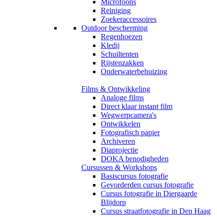
Microfoons
Reiniging
Zoekeraccessoires
Outdoor bescherming
Regenhoezen
Kledij
Schuiltenten
Rijstenzakken
Onderwaterbehuizing
Films & Ontwikkeling
Analoge films
Direct klaar instant film
Wegwerpcamera's
Ontwikkelen
Fotografisch papier
Archiveren
Diaprojectie
DOKA benodigheden
Cursussen & Workshops
Basiscursus fotografie
Gevorderden cursus fotografie
Cursus fotografie in Diergaarde
Blijdorp
Cursus straatfotografie in Den Haag