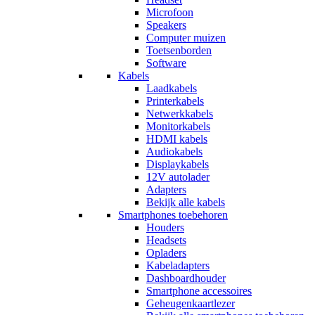
Microfoon
Speakers
Computer muizen
Toetsenborden
Software
Kabels
Laadkabels
Printerkabels
Netwerkkabels
Monitorkabels
HDMI kabels
Audiokabels
Displaykabels
12V autolader
Adapters
Bekijk alle kabels
Smartphones toebehoren
Houders
Headsets
Opladers
Kabeladapters
Dashboardhouder
Smartphone accessoires
Geheugenkaartlezer