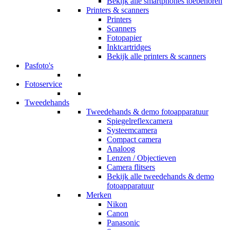
Bekijk alle smartphones toebehoren
Printers & scanners
Printers
Scanners
Fotopapier
Inktcartridges
Bekijk alle printers & scanners
Pasfoto's
Fotoservice
Tweedehands
Tweedehands & demo fotoapparatuur
Spiegelreflexcamera
Systeemcamera
Compact camera
Analoog
Lenzen / Objectieven
Camera flitsers
Bekijk alle tweedehands & demo
fotoapparatuur
Merken
Nikon
Canon
Panasonic