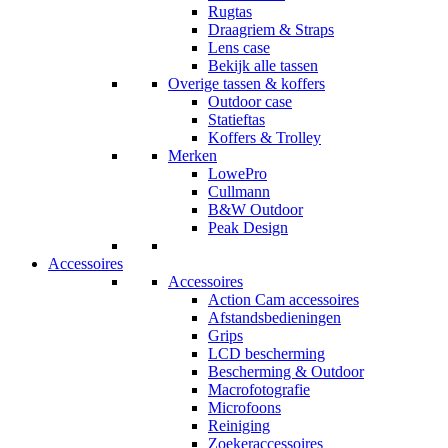
Rugtas
Draagriem & Straps
Lens case
Bekijk alle tassen
Overige tassen & koffers
Outdoor case
Statieftas
Koffers & Trolley
Merken
LowePro
Cullmann
B&W Outdoor
Peak Design
Accessoires
Accessoires
Action Cam accessoires
Afstandsbedieningen
Grips
LCD bescherming
Bescherming & Outdoor
Macrofotografie
Microfoons
Reiniging
Zoekeraccessoires