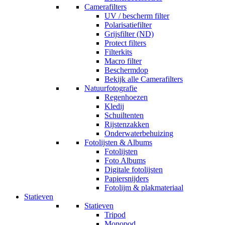
Camerafilters
UV / bescherm filter
Polarisatiefilter
Grijsfilter (ND)
Protect filters
Filterkits
Macro filter
Beschermdop
Bekijk alle Camerafilters
Natuurfotografie
Regenhoezen
Kledij
Schuiltenten
Rijstenzakken
Onderwaterbehuizing
Fotolijsten & Albums
Fotolijsten
Foto Albums
Digitale fotolijsten
Papiersnijders
Fotolijm & plakmateriaal
Statieven
Statieven
Tripod
Monopod