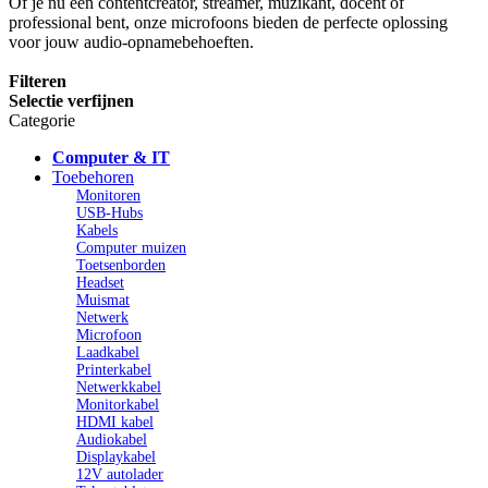
Of je nu een contentcreator, streamer, muzikant, docent of
professional bent, onze microfoons bieden de perfecte oplossing
voor jouw audio-opnamebehoeften.
Filteren
Selectie verfijnen
Categorie
Computer & IT
Toebehoren
Monitoren
USB-Hubs
Kabels
Computer muizen
Toetsenborden
Headset
Muismat
Netwerk
Microfoon
Laadkabel
Printerkabel
Netwerkkabel
Monitorkabel
HDMI kabel
Audiokabel
Displaykabel
12V autolader