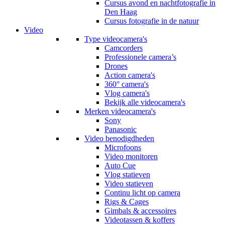
Cursus avond en nachtfotografie in
Den Haag
Cursus fotografie in de natuur
Video
Type videocamera's
Camcorders
Professionele camera’s
Drones
Action camera's
360° camera's
Vlog camera's
Bekijk alle videocamera's
Merken videocamera's
Sony
Panasonic
Video benodigdheden
Microfoons
Video monitoren
Auto Cue
Vlog statieven
Video statieven
Continu licht op camera
Rigs & Cages
Gimbals & accessoires
Videotassen & koffers