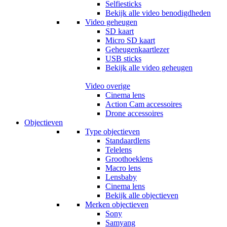
Selfiesticks
Bekijk alle video benodigdheden
Video geheugen
SD kaart
Micro SD kaart
Geheugenkaartlezer
USB sticks
Bekijk alle video geheugen
Video overige
Cinema lens
Action Cam accessoires
Drone accessoires
Objectieven
Type objectieven
Standaardlens
Telelens
Groothoeklens
Macro lens
Lensbaby
Cinema lens
Bekijk alle objectieven
Merken objectieven
Sony
Samyang