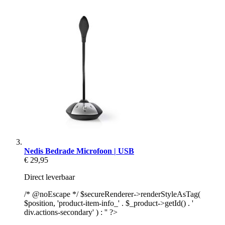
Nedis Bedrade Microfoon | USB
€ 29,95
Direct leverbaar
/* @noEscape */ $secureRenderer->renderStyleAsTag(
$position, 'product-item-info_' . $_product->getId() . '
div.actions-secondary' ) : '' ?>