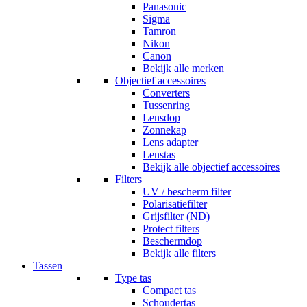
Panasonic
Sigma
Tamron
Nikon
Canon
Bekijk alle merken
Objectief accessoires
Converters
Tussenring
Lensdop
Zonnekap
Lens adapter
Lenstas
Bekijk alle objectief accessoires
Filters
UV / bescherm filter
Polarisatiefilter
Grijsfilter (ND)
Protect filters
Beschermdop
Bekijk alle filters
Tassen
Type tas
Compact tas
Schoudertas