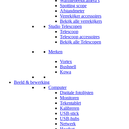
Warmtebeeldcamera’s
Spotting scope
Afstandmeter
Verrekijker accessoires
Bekijk alle verrekijkers
Studio Telescopen
Telescoop
Telescoop accessoires
Bekijk alle Telescopen
Merken
Vortex
Bushnell
Kowa
Beeld & bewerking
Computer
Digitale fotolijsten
Monitoren
Tekentablet
Kalibreren
USB-stick
USB-hubs
Netwerk
Headset