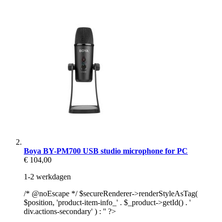
Boya BY-PM700 USB studio microphone for PC
€ 104,00
1-2 werkdagen
/* @noEscape */ $secureRenderer->renderStyleAsTag(
$position, 'product-item-info_' . $_product->getId() . '
div.actions-secondary' ) : '' ?>