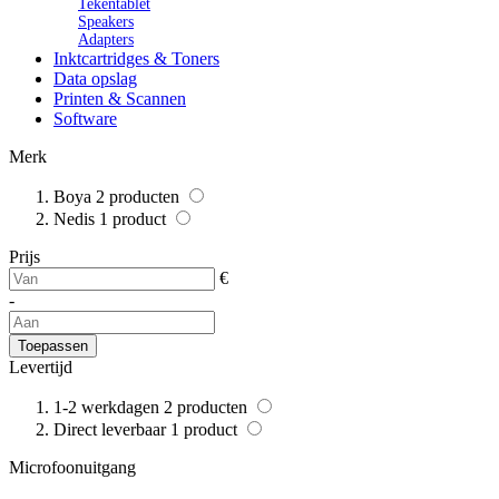
Tekentablet
Speakers
Adapters
Inktcartridges & Toners
Data opslag
Printen & Scannen
Software
Merk
Boya
2
producten
Nedis
1
product
Prijs
€
-
Toepassen
Levertijd
1-2 werkdagen
2
producten
Direct leverbaar
1
product
Microfoonuitgang