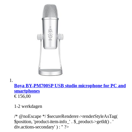
Boya BY-PM700SP USB studio microphone for PC and
smartphones
€ 156,00
1-2 werkdagen
/* @noEscape */ $secureRenderer->renderStyleAsTag(
$position, 'product-item-info_' . $_product->getId() . '
div.actions-secondary' ) : '' ?>