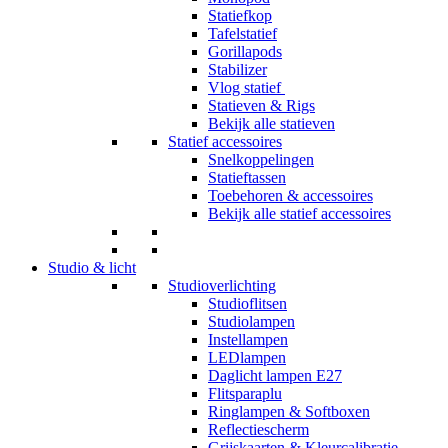
Statiefkop
Tafelstatief
Gorillapods
Stabilizer
Vlog statief
Statieven & Rigs
Bekijk alle statieven
Statief accessoires
Snelkoppelingen
Statieftassen
Toebehoren & accessoires
Bekijk alle statief accessoires
Studio & licht
Studioverlichting
Studioflitsen
Studiolampen
Instellampen
LEDlampen
Daglicht lampen E27
Flitsparaplu
Ringlampen & Softboxen
Reflectiescherm
Grijskaarten & Kleurcalibratie