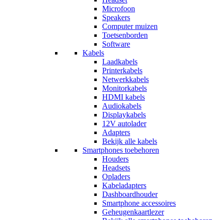
Microfoon
Speakers
Computer muizen
Toetsenborden
Software
Kabels
Laadkabels
Printerkabels
Netwerkkabels
Monitorkabels
HDMI kabels
Audiokabels
Displaykabels
12V autolader
Adapters
Bekijk alle kabels
Smartphones toebehoren
Houders
Headsets
Opladers
Kabeladapters
Dashboardhouder
Smartphone accessoires
Geheugenkaartlezer