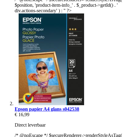
$position, 'product-item-info_' . $_product->getId() . '
div.actions-secondary' ) : '' ?>
Epson papier A4 glans s042538
€ 16,99
Direct leverbaar
/* @noEscape */ $secureRenderer->renderStyleAsTag(