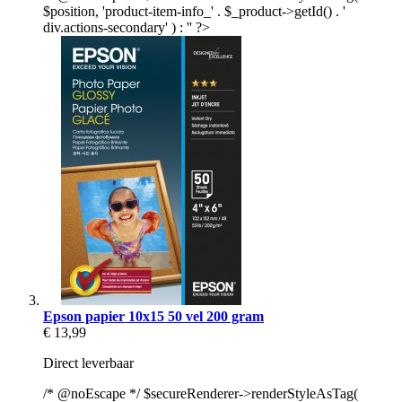
$position, 'product-item-info_' . $_product->getId() . '
div.actions-secondary' ) : '' ?>
Epson papier 10x15 50 vel 200 gram
€ 13,99
Direct leverbaar
/* @noEscape */ $secureRenderer->renderStyleAsTag(