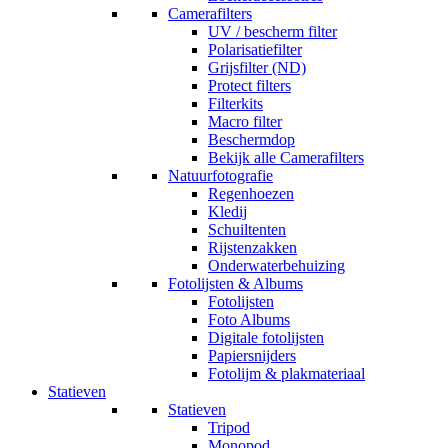
Camerafilters
UV / bescherm filter
Polarisatiefilter
Grijsfilter (ND)
Protect filters
Filterkits
Macro filter
Beschermdop
Bekijk alle Camerafilters
Natuurfotografie
Regenhoezen
Kledij
Schuiltenten
Rijstenzakken
Onderwaterbehuizing
Fotolijsten & Albums
Fotolijsten
Foto Albums
Digitale fotolijsten
Papiersnijders
Fotolijm & plakmateriaal
Statieven
Statieven
Tripod
Monopod