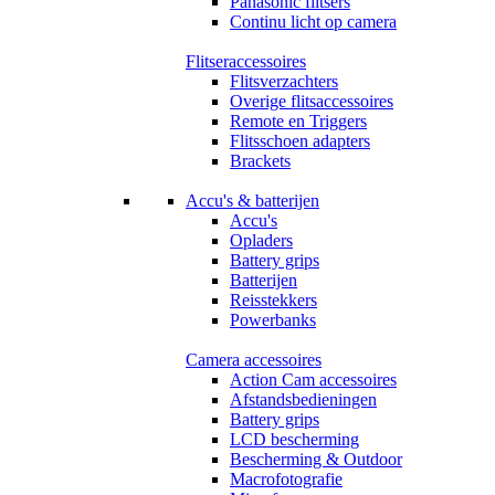
Panasonic flitsers
Continu licht op camera
Flitseraccessoires
Flitsverzachters
Overige flitsaccessoires
Remote en Triggers
Flitsschoen adapters
Brackets
Accu's & batterijen
Accu's
Opladers
Battery grips
Batterijen
Reisstekkers
Powerbanks
Camera accessoires
Action Cam accessoires
Afstandsbedieningen
Battery grips
LCD bescherming
Bescherming & Outdoor
Macrofotografie