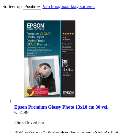
Sorteer op
Van hoog naar laag sorteren
Epson Premium Glossy Photo 13x18 cm 30 vel.
€ 14,99
Direct leverbaar
/* @noEscape */ $secureRenderer->renderStyleAsTag(