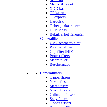
Micro SD kaart
XQD kaart
CF kaarten
CFexpress
Harddisk
Geheugenkaartlezer
USB sticks
Bekijk al het geheugen
Camerafilters
UV / bescherm filter
Polarisatiefilter
Grijsfilter (ND)
Protect filters
Macro filter
Beschermdop
Cameraflitsers
Canon flitsers
Nikon flitsers
Metz flitsers
Nissin flitsers
Cullmann flitsers
Sony flitsers
Godox flitsers