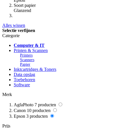
Epson
Soort papier
Glanzend
Alles wissen
Selectie verfijnen
Categorie
Computer & IT
Printen & Scannen
Printers
Scanners
Papier
Inktcartridges & Toners
Data opslag
Toebehoren
Software
Merk
AgfaPhoto
7
producten
Canon
10
producten
Epson
3
producten
Prijs