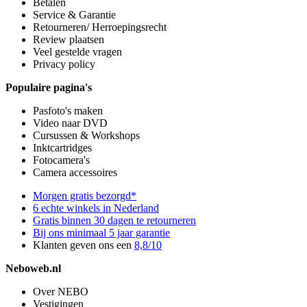
Betalen
Service & Garantie
Retourneren/ Herroepingsrecht
Review plaatsen
Veel gestelde vragen
Privacy policy
Populaire pagina's
Pasfoto's maken
Video naar DVD
Cursussen & Workshops
Inktcartridges
Fotocamera's
Camera accessoires
Morgen gratis bezorgd*
6 echte winkels in Nederland
Gratis binnen 30 dagen te retourneren
Bij ons minimaal 5 jaar garantie
Klanten geven ons een
8,8/10
Neboweb.nl
Over NEBO
Vestigingen