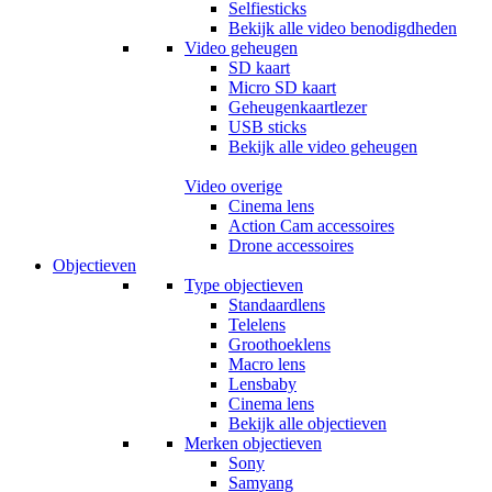
Selfiesticks
Bekijk alle video benodigdheden
Video geheugen
SD kaart
Micro SD kaart
Geheugenkaartlezer
USB sticks
Bekijk alle video geheugen
Video overige
Cinema lens
Action Cam accessoires
Drone accessoires
Objectieven
Type objectieven
Standaardlens
Telelens
Groothoeklens
Macro lens
Lensbaby
Cinema lens
Bekijk alle objectieven
Merken objectieven
Sony
Samyang