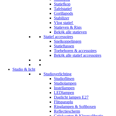
Statiefkop
Tafelstatief
Gorillapods
Stabilizer
Vlog statief
Statieven & Rigs
Bekijk alle statieven
Statief accessoires
Snelkoppelingen
Statieftassen
Toebehoren & accessoires
Bekijk alle statief accessoires
Studio & licht
Studioverlichting
Studioflitsen
Studiolampen
Instellampen
LEDlampen
Daglicht lampen E27
Flitsparaplu
Ringlampen & Softboxen
Reflectiescherm
Grijskaarten & Kleurcalibratie