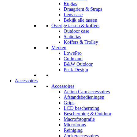
Rugtas
Draagriem & Straps
Lens case
Bekijk alle tassen
Overige tassen & koffers
Outdoor case
Statieftas
Koffers & Trolley
Merken
LowePro
Cullmann
B&W Outdoor
Peak Design
Accessoires
Accessoires
Action Cam accessoires
Afstandsbedieningen
Grips
LCD bescherming
Bescherming & Outdoor
Macrofotografie
Microfoons
Reiniging
Zoekeraccessoires