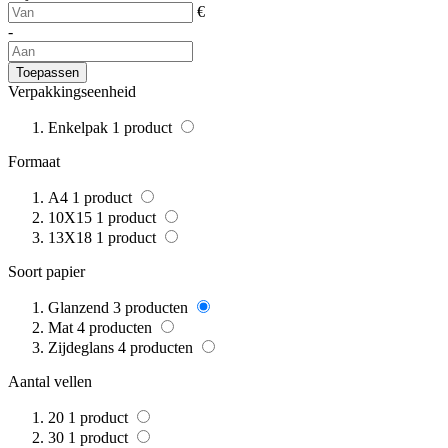
€
-
Toepassen
Verpakkingseenheid
Enkelpak
1
product
Formaat
A4
1
product
10X15
1
product
13X18
1
product
Soort papier
Glanzend
3
producten
Mat
4
producten
Zijdeglans
4
producten
Aantal vellen
20
1
product
30
1
product