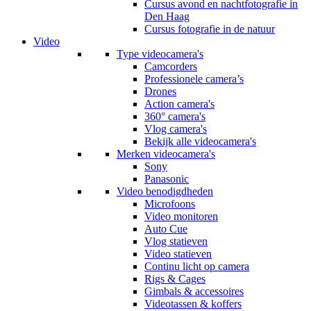
Cursus avond en nachtfotografie in
Den Haag
Cursus fotografie in de natuur
Video
Type videocamera's
Camcorders
Professionele camera’s
Drones
Action camera's
360° camera's
Vlog camera's
Bekijk alle videocamera's
Merken videocamera's
Sony
Panasonic
Video benodigdheden
Microfoons
Video monitoren
Auto Cue
Vlog statieven
Video statieven
Continu licht op camera
Rigs & Cages
Gimbals & accessoires
Videotassen & koffers