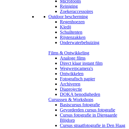
Microfoons
Reiniging
Zoekeraccessoires
Outdoor bescherming
Regenhoezen
Kledij
Schuiltenten
Rijstenzakken
Onderwaterbehuizing
Films & Ontwikkeling
Analoge films
Direct klaar instant film
Wegwerpcamera's
Ontwikkelen
Fotografisch papier
Archiveren
Diaprojectie
DOKA benodigheden
Cursussen & Workshops
Basiscursus fotografie
Gevorderden cursus fotografie
Cursus fotografie in Diergaarde
Blijdorp
Cursus straatfotografie in Den Haag