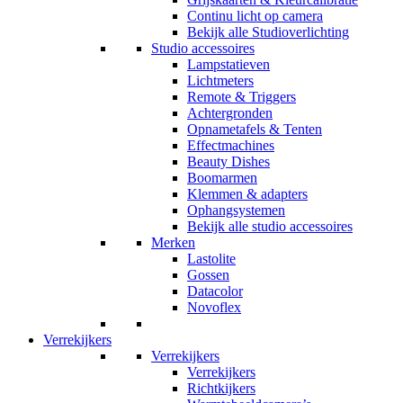
Continu licht op camera
Bekijk alle Studioverlichting
Studio accessoires
Lampstatieven
Lichtmeters
Remote & Triggers
Achtergronden
Opnametafels & Tenten
Effectmachines
Beauty Dishes
Boomarmen
Klemmen & adapters
Ophangsystemen
Bekijk alle studio accessoires
Merken
Lastolite
Gossen
Datacolor
Novoflex
Verrekijkers
Verrekijkers
Verrekijkers
Richtkijkers