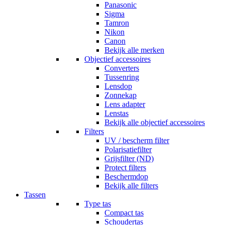
Panasonic
Sigma
Tamron
Nikon
Canon
Bekijk alle merken
Objectief accessoires
Converters
Tussenring
Lensdop
Zonnekap
Lens adapter
Lenstas
Bekijk alle objectief accessoires
Filters
UV / bescherm filter
Polarisatiefilter
Grijsfilter (ND)
Protect filters
Beschermdop
Bekijk alle filters
Tassen
Type tas
Compact tas
Schoudertas