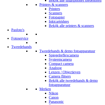
Bekijk alle smartphones toebehoren
Printers & scanners
Printers
Scanners
Fotopapier
Inktcartridges
Bekijk alle printers & scanners
Pasfoto's
Fotoservice
Tweedehands
Tweedehands & demo fotoapparatuur
Spiegelreflexcamera
Systeemcamera
Compact camera
Analoog
Lenzen / Objectieven
Camera flitsers
Bekijk alle tweedehands & demo
fotoapparatuur
Merken
Nikon
Canon
Panasonic