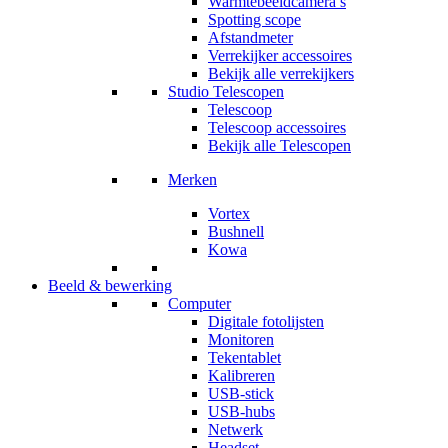
Warmtebeeldcamera’s
Spotting scope
Afstandmeter
Verrekijker accessoires
Bekijk alle verrekijkers
Studio Telescopen
Telescoop
Telescoop accessoires
Bekijk alle Telescopen
Merken
Vortex
Bushnell
Kowa
Beeld & bewerking
Computer
Digitale fotolijsten
Monitoren
Tekentablet
Kalibreren
USB-stick
USB-hubs
Netwerk
Headset