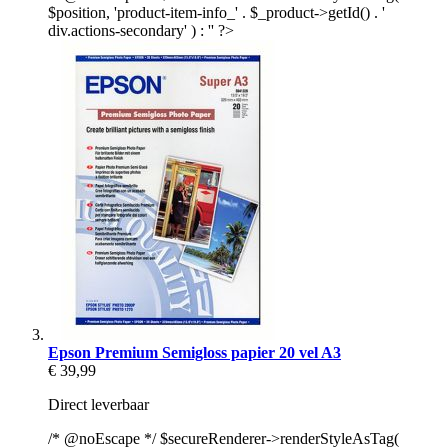
$position, 'product-item-info_' . $_product->getId() . '
div.actions-secondary' ) : '' ?>
Epson Premium Semigloss papier 20 vel A3
€ 39,99
Direct leverbaar
/* @noEscape */ $secureRenderer->renderStyleAsTag(