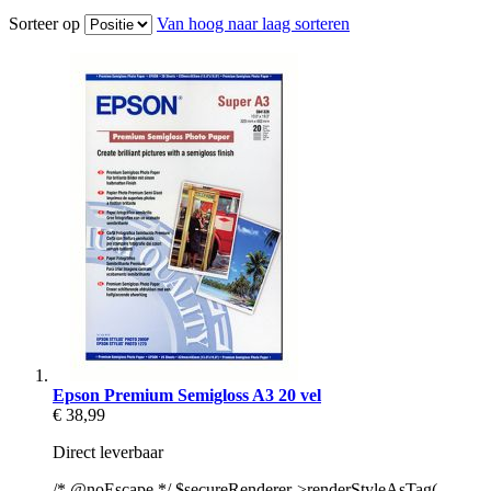
Sorteer op
Van hoog naar laag sorteren
Epson Premium Semigloss A3 20 vel
€ 38,99
Direct leverbaar
/* @noEscape */ $secureRenderer->renderStyleAsTag(