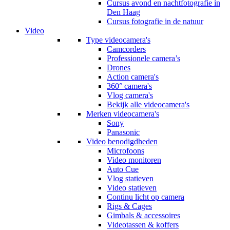
Cursus avond en nachtfotografie in
Den Haag
Cursus fotografie in de natuur
Video
Type videocamera's
Camcorders
Professionele camera’s
Drones
Action camera's
360° camera's
Vlog camera's
Bekijk alle videocamera's
Merken videocamera's
Sony
Panasonic
Video benodigdheden
Microfoons
Video monitoren
Auto Cue
Vlog statieven
Video statieven
Continu licht op camera
Rigs & Cages
Gimbals & accessoires
Videotassen & koffers