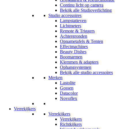
Continu licht op camera
Bekijk alle Studioverlichting
Studio accessoires
Lampstatieven
Lichtmeters
Remote & Triggers
Achtergronden
Opnametafels & Tenten
Effectmachines
Beauty Dishes
Boomarmen
Klemmen & adapters
Ophangsystemen
Bekijk alle studio accessoires
Merken
Lastolite
Gossen
Datacolor
Novoflex
Verrekijkers
Verrekijkers
Verrekijkers
Richtkijkers