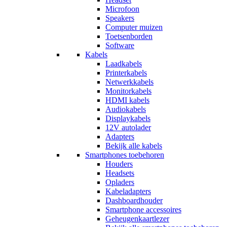
Microfoon
Speakers
Computer muizen
Toetsenborden
Software
Kabels
Laadkabels
Printerkabels
Netwerkkabels
Monitorkabels
HDMI kabels
Audiokabels
Displaykabels
12V autolader
Adapters
Bekijk alle kabels
Smartphones toebehoren
Houders
Headsets
Opladers
Kabeladapters
Dashboardhouder
Smartphone accessoires
Geheugenkaartlezer