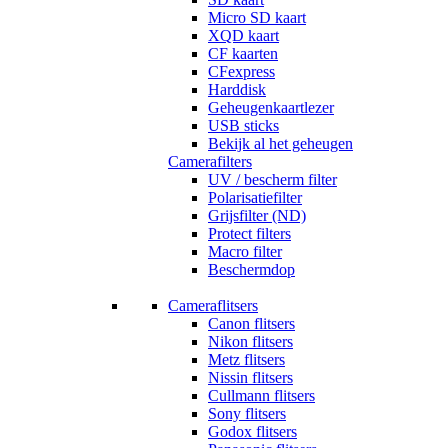
Micro SD kaart
XQD kaart
CF kaarten
CFexpress
Harddisk
Geheugenkaartlezer
USB sticks
Bekijk al het geheugen
Camerafilters
UV / bescherm filter
Polarisatiefilter
Grijsfilter (ND)
Protect filters
Macro filter
Beschermdop
Cameraflitsers
Canon flitsers
Nikon flitsers
Metz flitsers
Nissin flitsers
Cullmann flitsers
Sony flitsers
Godox flitsers