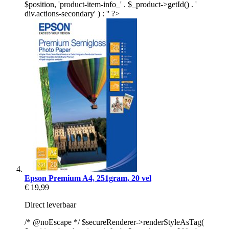
$position, 'product-item-info_' . $_product->getId() . '
div.actions-secondary' ) : '' ?>
Epson Premium A4, 251gram, 20 vel
€ 19,99
Direct leverbaar
/* @noEscape */ $secureRenderer->renderStyleAsTag(