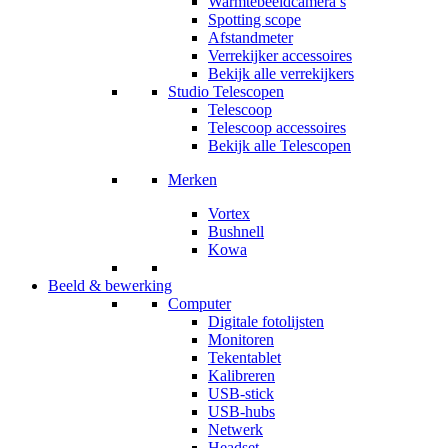
Warmtebeeldcamera’s
Spotting scope
Afstandmeter
Verrekijker accessoires
Bekijk alle verrekijkers
Studio Telescopen
Telescoop
Telescoop accessoires
Bekijk alle Telescopen
Merken
Vortex
Bushnell
Kowa
Beeld & bewerking
Computer
Digitale fotolijsten
Monitoren
Tekentablet
Kalibreren
USB-stick
USB-hubs
Netwerk
Headset