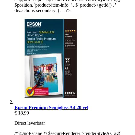
$position, 'product-item-info_' . $_product->getId() . '
div.actions-secondary' ) : '' ?>
Epson Premium Semigloss A4 20 vel
€ 18,99
Direct leverbaar
/* @noEscape */ $secureRenderer->renderStyleAsTag(