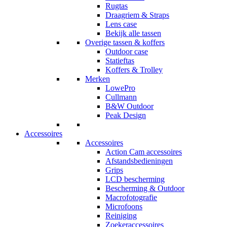
Rugtas
Draagriem & Straps
Lens case
Bekijk alle tassen
Overige tassen & koffers
Outdoor case
Statieftas
Koffers & Trolley
Merken
LowePro
Cullmann
B&W Outdoor
Peak Design
Accessoires
Accessoires
Action Cam accessoires
Afstandsbedieningen
Grips
LCD bescherming
Bescherming & Outdoor
Macrofotografie
Microfoons
Reiniging
Zoekeraccessoires