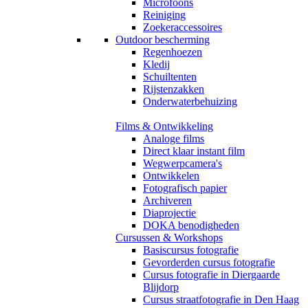
Microfoons
Reiniging
Zoekeraccessoires
Outdoor bescherming
Regenhoezen
Kledij
Schuiltenten
Rijstenzakken
Onderwaterbehuizing
Films & Ontwikkeling
Analoge films
Direct klaar instant film
Wegwerpcamera's
Ontwikkelen
Fotografisch papier
Archiveren
Diaprojectie
DOKA benodigheden
Cursussen & Workshops
Basiscursus fotografie
Gevorderden cursus fotografie
Cursus fotografie in Diergaarde
Blijdorp
Cursus straatfotografie in Den Haag