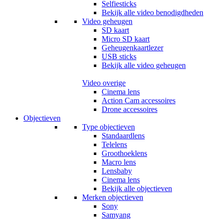
Selfiesticks
Bekijk alle video benodigdheden
Video geheugen
SD kaart
Micro SD kaart
Geheugenkaartlezer
USB sticks
Bekijk alle video geheugen
Video overige
Cinema lens
Action Cam accessoires
Drone accessoires
Objectieven
Type objectieven
Standaardlens
Telelens
Groothoeklens
Macro lens
Lensbaby
Cinema lens
Bekijk alle objectieven
Merken objectieven
Sony
Samyang