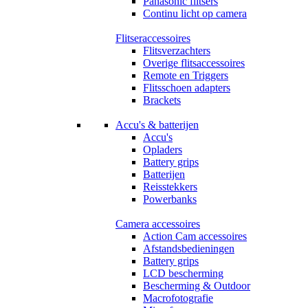
Panasonic flitsers
Continu licht op camera
Flitseraccessoires
Flitsverzachters
Overige flitsaccessoires
Remote en Triggers
Flitsschoen adapters
Brackets
Accu's & batterijen
Accu's
Opladers
Battery grips
Batterijen
Reisstekkers
Powerbanks
Camera accessoires
Action Cam accessoires
Afstandsbedieningen
Battery grips
LCD bescherming
Bescherming & Outdoor
Macrofotografie