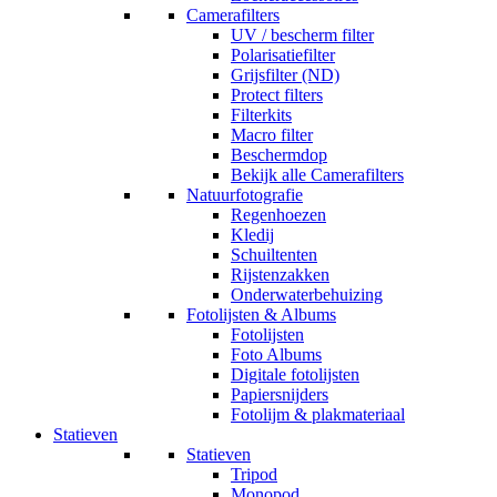
Camerafilters
UV / bescherm filter
Polarisatiefilter
Grijsfilter (ND)
Protect filters
Filterkits
Macro filter
Beschermdop
Bekijk alle Camerafilters
Natuurfotografie
Regenhoezen
Kledij
Schuiltenten
Rijstenzakken
Onderwaterbehuizing
Fotolijsten & Albums
Fotolijsten
Foto Albums
Digitale fotolijsten
Papiersnijders
Fotolijm & plakmateriaal
Statieven
Statieven
Tripod
Monopod