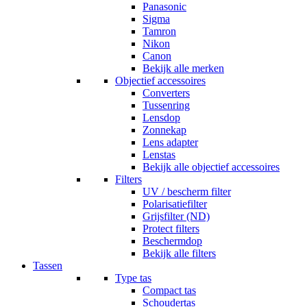
Panasonic
Sigma
Tamron
Nikon
Canon
Bekijk alle merken
Objectief accessoires
Converters
Tussenring
Lensdop
Zonnekap
Lens adapter
Lenstas
Bekijk alle objectief accessoires
Filters
UV / bescherm filter
Polarisatiefilter
Grijsfilter (ND)
Protect filters
Beschermdop
Bekijk alle filters
Tassen
Type tas
Compact tas
Schoudertas