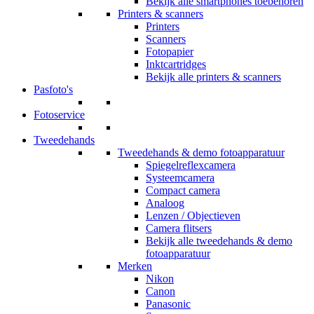
Bekijk alle smartphones toebehoren
Printers & scanners
Printers
Scanners
Fotopapier
Inktcartridges
Bekijk alle printers & scanners
Pasfoto's
Fotoservice
Tweedehands
Tweedehands & demo fotoapparatuur
Spiegelreflexcamera
Systeemcamera
Compact camera
Analoog
Lenzen / Objectieven
Camera flitsers
Bekijk alle tweedehands & demo
fotoapparatuur
Merken
Nikon
Canon
Panasonic