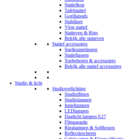
Statiefkop
Tafelstatief
Gorillapods
Stabilizer
Vlog statief
Statieven & Rigs
Bekijk alle statieven
Statief accessoires
Snelkoppelingen
Statieftassen
Toebehoren & accessoires
Bekijk alle statief accessoires
Studio & licht
Studioverlichting
Studioflitsen
Studiolampen
Instellampen
LEDlampen
Daglicht lampen E27
Flitsparaplu
Ringlampen & Softboxen
Reflectiescherm
Grijskaarten & Kleurcalibratie