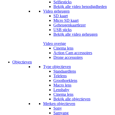
Selfiesticks
Bekijk alle video benodigdheden
Video geheugen
SD kaart
Micro SD kaart
Geheugenkaartlezer
USB sticks
Bekijk alle video geheugen
Video overige
Cinema lens
Action Cam accessoires
Drone accessoires
Objectieven
Type objectieven
Standaardlens
Telelens
Groothoeklens
Macro lens
Lensbaby
Cinema lens
Bekijk alle objectieven
Merken objectieven
Sony
Samyang