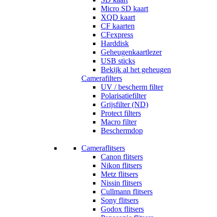
Micro SD kaart
XQD kaart
CF kaarten
CFexpress
Harddisk
Geheugenkaartlezer
USB sticks
Bekijk al het geheugen
Camerafilters
UV / bescherm filter
Polarisatiefilter
Grijsfilter (ND)
Protect filters
Macro filter
Beschermdop
Cameraflitsers
Canon flitsers
Nikon flitsers
Metz flitsers
Nissin flitsers
Cullmann flitsers
Sony flitsers
Godox flitsers