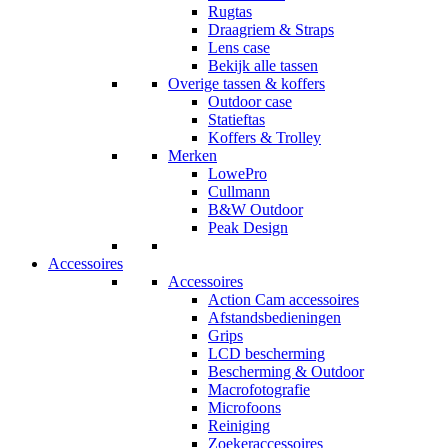
Rugtas
Draagriem & Straps
Lens case
Bekijk alle tassen
Overige tassen & koffers
Outdoor case
Statieftas
Koffers & Trolley
Merken
LowePro
Cullmann
B&W Outdoor
Peak Design
Accessoires
Accessoires
Action Cam accessoires
Afstandsbedieningen
Grips
LCD bescherming
Bescherming & Outdoor
Macrofotografie
Microfoons
Reiniging
Zoekeraccessoires