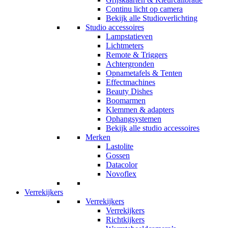
Continu licht op camera
Bekijk alle Studioverlichting
Studio accessoires
Lampstatieven
Lichtmeters
Remote & Triggers
Achtergronden
Opnametafels & Tenten
Effectmachines
Beauty Dishes
Boomarmen
Klemmen & adapters
Ophangsystemen
Bekijk alle studio accessoires
Merken
Lastolite
Gossen
Datacolor
Novoflex
Verrekijkers
Verrekijkers
Verrekijkers
Richtkijkers