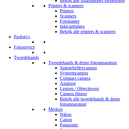
Bekijk alle smartphones toebehoren
Printers & scanners
Printers
Scanners
Fotopapier
Inktcartridges
Bekijk alle printers & scanners
Pasfoto's
Fotoservice
Tweedehands
Tweedehands & demo fotoapparatuur
Spiegelreflexcamera
Systeemcamera
Compact camera
Analoog
Lenzen / Objectieven
Camera flitsers
Bekijk alle tweedehands & demo
fotoapparatuur
Merken
Nikon
Canon
Panasonic