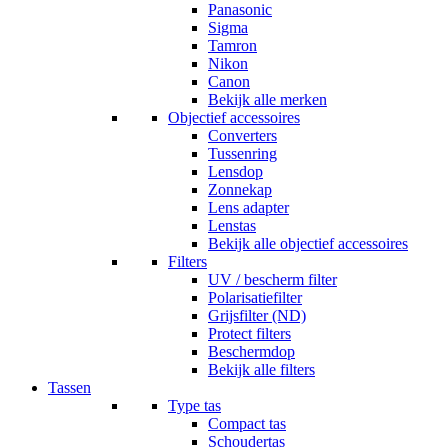
Panasonic
Sigma
Tamron
Nikon
Canon
Bekijk alle merken
Objectief accessoires
Converters
Tussenring
Lensdop
Zonnekap
Lens adapter
Lenstas
Bekijk alle objectief accessoires
Filters
UV / bescherm filter
Polarisatiefilter
Grijsfilter (ND)
Protect filters
Beschermdop
Bekijk alle filters
Tassen
Type tas
Compact tas
Schoudertas