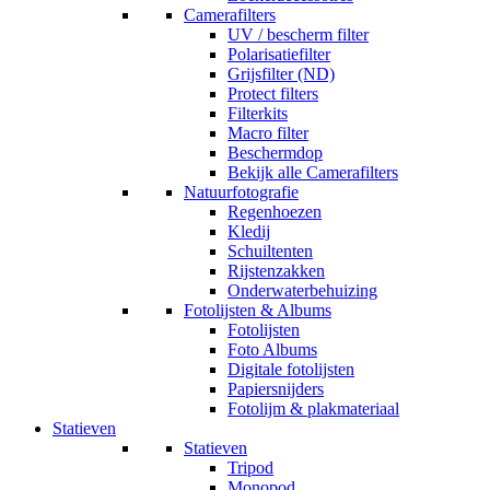
Camerafilters
UV / bescherm filter
Polarisatiefilter
Grijsfilter (ND)
Protect filters
Filterkits
Macro filter
Beschermdop
Bekijk alle Camerafilters
Natuurfotografie
Regenhoezen
Kledij
Schuiltenten
Rijstenzakken
Onderwaterbehuizing
Fotolijsten & Albums
Fotolijsten
Foto Albums
Digitale fotolijsten
Papiersnijders
Fotolijm & plakmateriaal
Statieven
Statieven
Tripod
Monopod