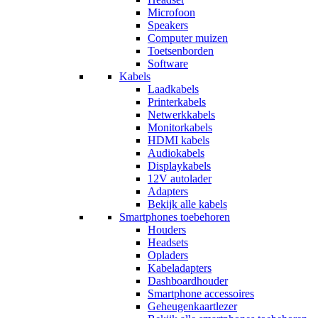
Microfoon
Speakers
Computer muizen
Toetsenborden
Software
Kabels
Laadkabels
Printerkabels
Netwerkkabels
Monitorkabels
HDMI kabels
Audiokabels
Displaykabels
12V autolader
Adapters
Bekijk alle kabels
Smartphones toebehoren
Houders
Headsets
Opladers
Kabeladapters
Dashboardhouder
Smartphone accessoires
Geheugenkaartlezer