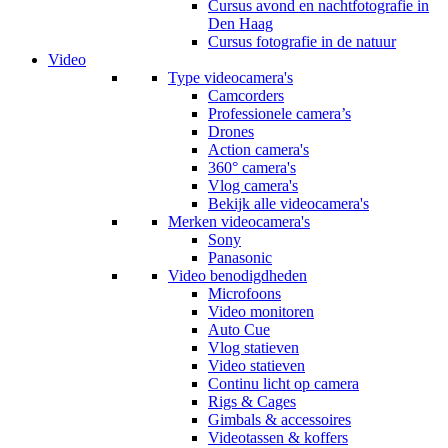
Cursus avond en nachtfotografie in
Den Haag
Cursus fotografie in de natuur
Video
Type videocamera's
Camcorders
Professionele camera’s
Drones
Action camera's
360° camera's
Vlog camera's
Bekijk alle videocamera's
Merken videocamera's
Sony
Panasonic
Video benodigdheden
Microfoons
Video monitoren
Auto Cue
Vlog statieven
Video statieven
Continu licht op camera
Rigs & Cages
Gimbals & accessoires
Videotassen & koffers