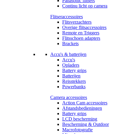
Panasonic flitsers
Continu licht op camera
Flitseraccessoires
Flitsverzachters
Overige flitsaccessoires
Remote en Triggers
Flitsschoen adapters
Brackets
Accu's & batterijen
Accu's
Opladers
Battery grips
Batterijen
Reisstekkers
Powerbanks
Camera accessoires
Action Cam accessoires
Afstandsbedieningen
Battery grips
LCD bescherming
Bescherming & Outdoor
Macrofotografie