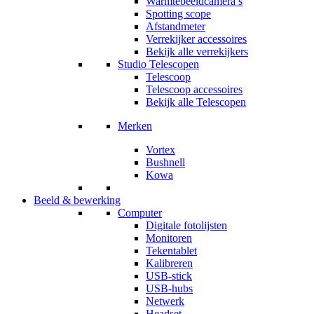
Warmtebeeldcamera’s
Spotting scope
Afstandmeter
Verrekijker accessoires
Bekijk alle verrekijkers
Studio Telescopen
Telescoop
Telescoop accessoires
Bekijk alle Telescopen
Merken
Vortex
Bushnell
Kowa
Beeld & bewerking
Computer
Digitale fotolijsten
Monitoren
Tekentablet
Kalibreren
USB-stick
USB-hubs
Netwerk
Headset