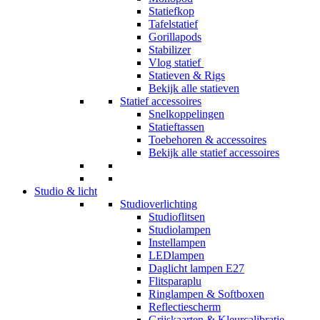
Statiefkop
Tafelstatief
Gorillapods
Stabilizer
Vlog statief
Statieven & Rigs
Bekijk alle statieven
Statief accessoires
Snelkoppelingen
Statieftassen
Toebehoren & accessoires
Bekijk alle statief accessoires
Studio & licht
Studioverlichting
Studioflitsen
Studiolampen
Instellampen
LEDlampen
Daglicht lampen E27
Flitsparaplu
Ringlampen & Softboxen
Reflectiescherm
Grijskaarten & Kleurcalibratie