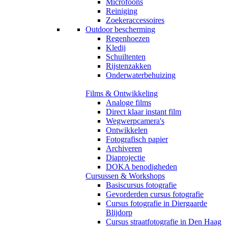
Microfoons
Reiniging
Zoekeraccessoires
Outdoor bescherming
Regenhoezen
Kledij
Schuiltenten
Rijstenzakken
Onderwaterbehuizing
Films & Ontwikkeling
Analoge films
Direct klaar instant film
Wegwerpcamera's
Ontwikkelen
Fotografisch papier
Archiveren
Diaprojectie
DOKA benodigheden
Cursussen & Workshops
Basiscursus fotografie
Gevorderden cursus fotografie
Cursus fotografie in Diergaarde
Blijdorp
Cursus straatfotografie in Den Haag