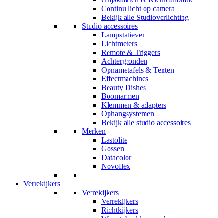
Continu licht op camera
Bekijk alle Studioverlichting
Studio accessoires
Lampstatieven
Lichtmeters
Remote & Triggers
Achtergronden
Opnametafels & Tenten
Effectmachines
Beauty Dishes
Boomarmen
Klemmen & adapters
Ophangsystemen
Bekijk alle studio accessoires
Merken
Lastolite
Gossen
Datacolor
Novoflex
Verrekijkers
Verrekijkers
Verrekijkers
Richtkijkers