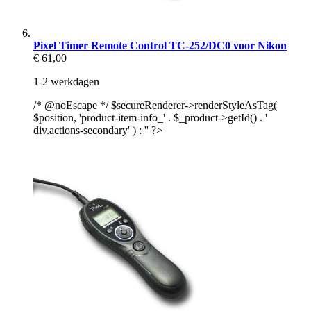
Pixel Timer Remote Control TC-252/DC0 voor Nikon
€ 61,00
1-2 werkdagen
/* @noEscape */ $secureRenderer->renderStyleAsTag(
$position, 'product-item-info_' . $_product->getId() . '
div.actions-secondary' ) : '' ?>