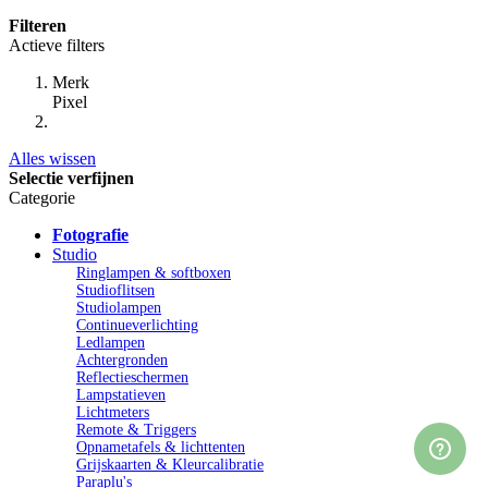
Filteren
Actieve filters
Merk
Pixel
Alles wissen
Selectie verfijnen
Categorie
Fotografie
Studio
Ringlampen & softboxen
Studioflitsen
Studiolampen
Continueverlichting
Ledlampen
Achtergronden
Reflectieschermen
Lampstatieven
Lichtmeters
Remote & Triggers
Opnametafels & lichttenten
Grijskaarten & Kleurcalibratie
Paraplu's