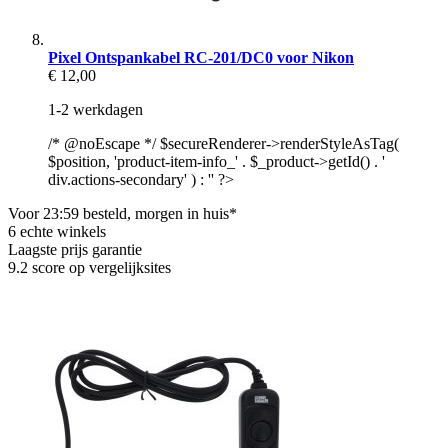
Pixel Ontspankabel RC-201/DC0 voor Nikon
€ 12,00
1-2 werkdagen
/* @noEscape */ $secureRenderer->renderStyleAsTag(
$position, 'product-item-info_' . $_product->getId() . '
div.actions-secondary' ) : '' ?>
Voor 23:59 besteld, morgen in huis*
6 echte winkels
Laagste prijs garantie
9.2 score op vergelijksites