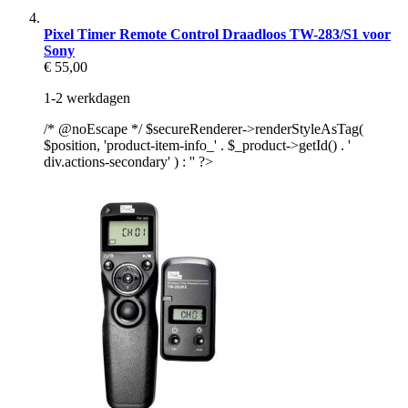
Pixel Timer Remote Control Draadloos TW-283/S1 voor
Sony
€ 55,00
1-2 werkdagen
/* @noEscape */ $secureRenderer->renderStyleAsTag(
$position, 'product-item-info_' . $_product->getId() . '
div.actions-secondary' ) : '' ?>