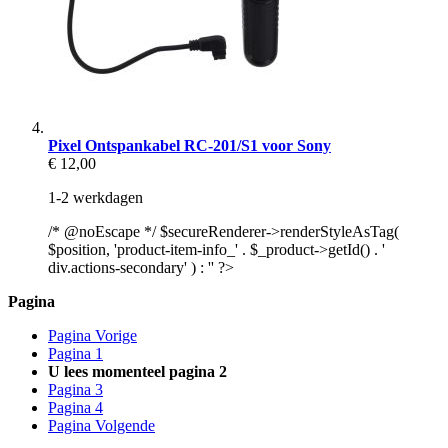
Pixel Ontspankabel RC-201/S1 voor Sony
€ 12,00
1-2 werkdagen
/* @noEscape */ $secureRenderer->renderStyleAsTag(
$position, 'product-item-info_' . $_product->getId() . '
div.actions-secondary' ) : '' ?>
Pagina
Pagina
Vorige
Pagina
1
U lees momenteel pagina
2
Pagina
3
Pagina
4
Pagina
Volgende