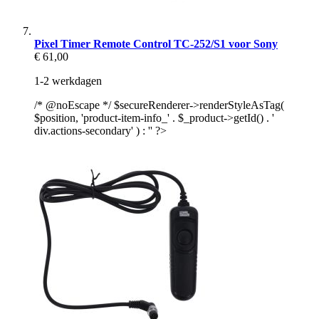
Pixel Timer Remote Control TC-252/S1 voor Sony
€ 61,00
1-2 werkdagen
/* @noEscape */ $secureRenderer->renderStyleAsTag(
$position, 'product-item-info_' . $_product->getId() . '
div.actions-secondary' ) : '' ?>