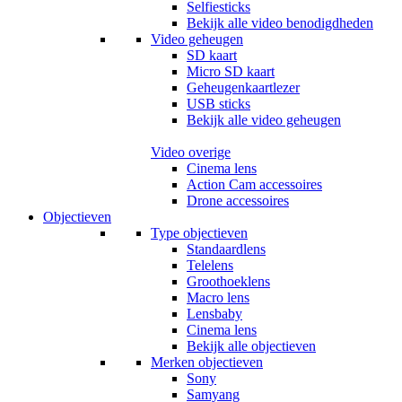
Selfiesticks
Bekijk alle video benodigdheden
Video geheugen
SD kaart
Micro SD kaart
Geheugenkaartlezer
USB sticks
Bekijk alle video geheugen
Video overige
Cinema lens
Action Cam accessoires
Drone accessoires
Objectieven
Type objectieven
Standaardlens
Telelens
Groothoeklens
Macro lens
Lensbaby
Cinema lens
Bekijk alle objectieven
Merken objectieven
Sony
Samyang