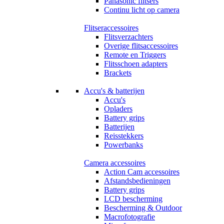
Panasonic flitsers
Continu licht op camera
Flitseraccessoires
Flitsverzachters
Overige flitsaccessoires
Remote en Triggers
Flitsschoen adapters
Brackets
Accu's & batterijen
Accu's
Opladers
Battery grips
Batterijen
Reisstekkers
Powerbanks
Camera accessoires
Action Cam accessoires
Afstandsbedieningen
Battery grips
LCD bescherming
Bescherming & Outdoor
Macrofotografie