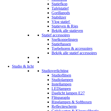
Statiefkop
Tafelstatief
Gorillapods
Stabilizer
Vlog statief
Statieven & Rigs
Bekijk alle statieven
Statief accessoires
Snelkoppelingen
Statieftassen
Toebehoren & accessoires
Bekijk alle statief accessoires
Studio & licht
Studioverlichting
Studioflitsen
Studiolampen
Instellampen
LEDlampen
Daglicht lampen E27
Flitsparaplu
Ringlampen & Softboxen
Reflectiescherm
Grijskaarten & Kleurcalibratie