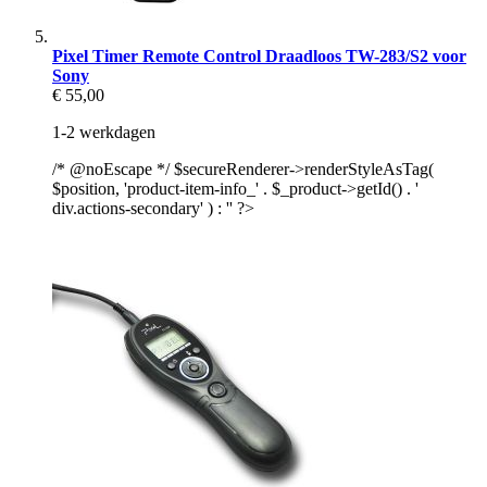
Pixel Timer Remote Control Draadloos TW-283/S2 voor
Sony
€ 55,00
1-2 werkdagen
/* @noEscape */ $secureRenderer->renderStyleAsTag(
$position, 'product-item-info_' . $_product->getId() . '
div.actions-secondary' ) : '' ?>