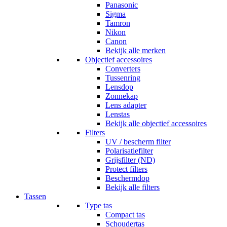
Panasonic
Sigma
Tamron
Nikon
Canon
Bekijk alle merken
Objectief accessoires
Converters
Tussenring
Lensdop
Zonnekap
Lens adapter
Lenstas
Bekijk alle objectief accessoires
Filters
UV / bescherm filter
Polarisatiefilter
Grijsfilter (ND)
Protect filters
Beschermdop
Bekijk alle filters
Tassen
Type tas
Compact tas
Schoudertas