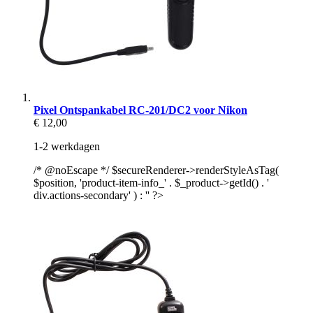
Pixel Ontspankabel RC-201/DC2 voor Nikon
€ 12,00
1-2 werkdagen
/* @noEscape */ $secureRenderer->renderStyleAsTag(
$position, 'product-item-info_' . $_product->getId() . '
div.actions-secondary' ) : '' ?>