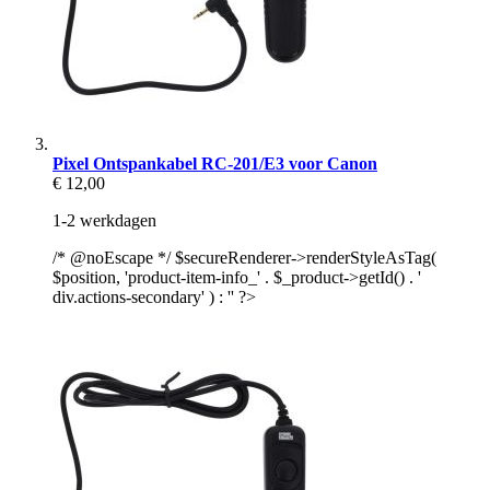
Pixel Ontspankabel RC-201/E3 voor Canon
€ 12,00
1-2 werkdagen
/* @noEscape */ $secureRenderer->renderStyleAsTag(
$position, 'product-item-info_' . $_product->getId() . '
div.actions-secondary' ) : '' ?>