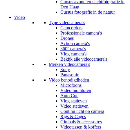
Cursus avond en nachtfotografie in
Den Haag
Cursus fotografie in de natuur
Video
Type videocamera's
Camcorders
Professionele camera’s
Drones
Action camera's
360° camera's
Vlog camera's
Bekijk alle videocamera's
Merken videocamera's
Sony
Panasonic
Video benodigdheden
Microfoons
Video monitoren
Auto Cue
Vlog statieven
Video statieven
Continu licht op camera
Rigs & Cages
Gimbals & accessoires
Videotassen & koffers