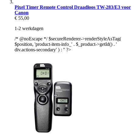
Pixel Timer Remote Control Draadloos TW-283/E3 voor
Canon
€ 55,00
1-2 werkdagen
/* @noEscape */ $secureRenderer->renderStyleAsTag(
$position, 'product-item-info_' . $_product->getId() . '
div.actions-secondary' ) : '' ?>