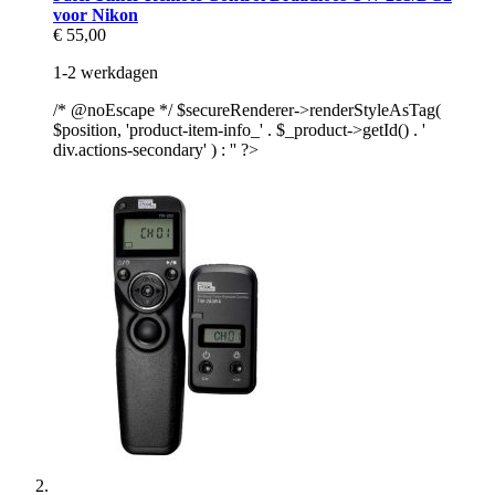
voor Nikon
€ 55,00
1-2 werkdagen
/* @noEscape */ $secureRenderer->renderStyleAsTag(
$position, 'product-item-info_' . $_product->getId() . '
div.actions-secondary' ) : '' ?>