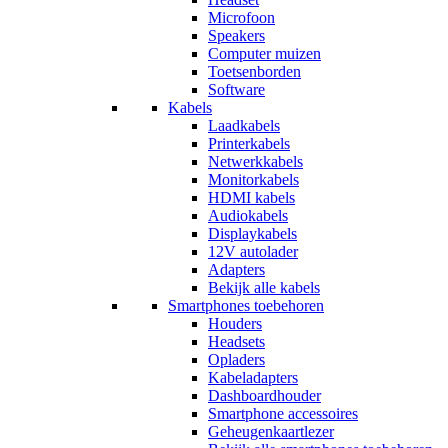
Microfoon
Speakers
Computer muizen
Toetsenborden
Software
Kabels
Laadkabels
Printerkabels
Netwerkkabels
Monitorkabels
HDMI kabels
Audiokabels
Displaykabels
12V autolader
Adapters
Bekijk alle kabels
Smartphones toebehoren
Houders
Headsets
Opladers
Kabeladapters
Dashboardhouder
Smartphone accessoires
Geheugenkaartlezer