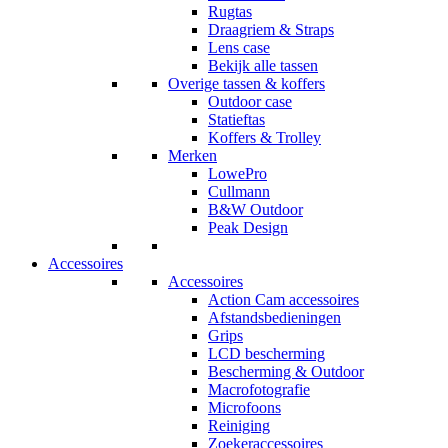
Rugtas
Draagriem & Straps
Lens case
Bekijk alle tassen
Overige tassen & koffers
Outdoor case
Statieftas
Koffers & Trolley
Merken
LowePro
Cullmann
B&W Outdoor
Peak Design
Accessoires
Accessoires
Action Cam accessoires
Afstandsbedieningen
Grips
LCD bescherming
Bescherming & Outdoor
Macrofotografie
Microfoons
Reiniging
Zoekeraccessoires