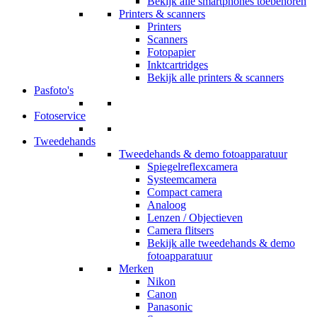
Bekijk alle smartphones toebehoren
Printers & scanners
Printers
Scanners
Fotopapier
Inktcartridges
Bekijk alle printers & scanners
Pasfoto's
Fotoservice
Tweedehands
Tweedehands & demo fotoapparatuur
Spiegelreflexcamera
Systeemcamera
Compact camera
Analoog
Lenzen / Objectieven
Camera flitsers
Bekijk alle tweedehands & demo
fotoapparatuur
Merken
Nikon
Canon
Panasonic