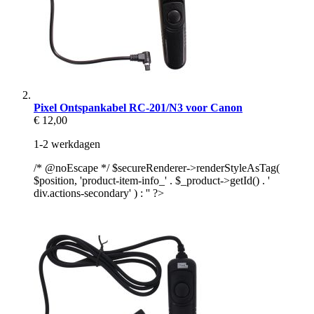
Pixel Ontspankabel RC-201/N3 voor Canon
€ 12,00
1-2 werkdagen
/* @noEscape */ $secureRenderer->renderStyleAsTag(
$position, 'product-item-info_' . $_product->getId() . '
div.actions-secondary' ) : '' ?>