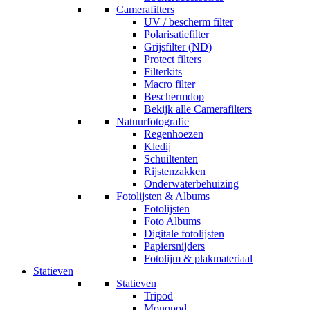
Camerafilters
UV / bescherm filter
Polarisatiefilter
Grijsfilter (ND)
Protect filters
Filterkits
Macro filter
Beschermdop
Bekijk alle Camerafilters
Natuurfotografie
Regenhoezen
Kledij
Schuiltenten
Rijstenzakken
Onderwaterbehuizing
Fotolijsten & Albums
Fotolijsten
Foto Albums
Digitale fotolijsten
Papiersnijders
Fotolijm & plakmateriaal
Statieven
Statieven
Tripod
Monopod