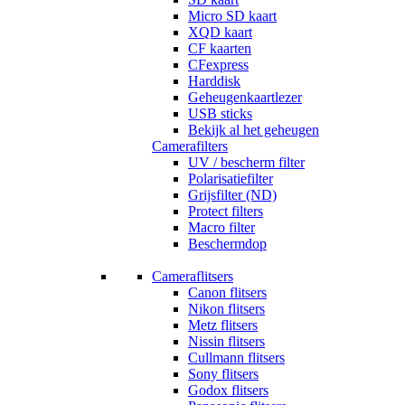
Micro SD kaart
XQD kaart
CF kaarten
CFexpress
Harddisk
Geheugenkaartlezer
USB sticks
Bekijk al het geheugen
Camerafilters
UV / bescherm filter
Polarisatiefilter
Grijsfilter (ND)
Protect filters
Macro filter
Beschermdop
Cameraflitsers
Canon flitsers
Nikon flitsers
Metz flitsers
Nissin flitsers
Cullmann flitsers
Sony flitsers
Godox flitsers