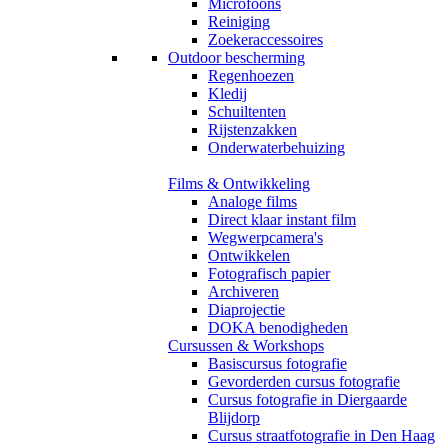
Microfoons
Reiniging
Zoekeraccessoires
Outdoor bescherming
Regenhoezen
Kledij
Schuiltenten
Rijstenzakken
Onderwaterbehuizing
Films & Ontwikkeling
Analoge films
Direct klaar instant film
Wegwerpcamera's
Ontwikkelen
Fotografisch papier
Archiveren
Diaprojectie
DOKA benodigheden
Cursussen & Workshops
Basiscursus fotografie
Gevorderden cursus fotografie
Cursus fotografie in Diergaarde
Blijdorp
Cursus straatfotografie in Den Haag