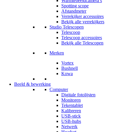
Warmtebeeldcamera’s
Spotting scope
Afstandmeter
Verrekijker accessoires
Bekijk alle verrekijkers
Studio Telescopen
Telescoop
Telescoop accessoires
Bekijk alle Telescopen
Merken
Vortex
Bushnell
Kowa
Beeld & bewerking
Computer
Digitale fotolijsten
Monitoren
Tekentablet
Kalibreren
USB-stick
USB-hubs
Netwerk
Headset