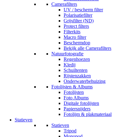
Camerafilters
UV / bescherm filter
Polarisatiefilter
Grijsfilter (ND)
Protect filters
Filterkits
Macro filter
Beschermdop
Bekijk alle Camerafilters
Natuurfotografie
Regenhoezen
Kledij
Schuiltenten
Rijstenzakken
Onderwaterbehuizing
Fotolijsten & Albums
Fotolijsten
Foto Albums
Digitale fotolijsten
Papiersnijders
Fotolijm & plakmateriaal
Statieven
Statieven
Tripod
Monopod