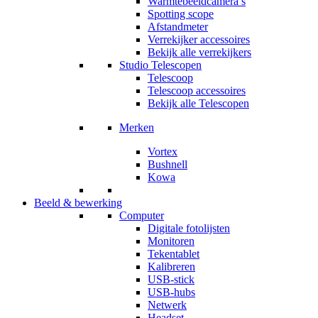
Warmtebeeldcamera’s
Spotting scope
Afstandmeter
Verrekijker accessoires
Bekijk alle verrekijkers
Studio Telescopen
Telescoop
Telescoop accessoires
Bekijk alle Telescopen
Merken
Vortex
Bushnell
Kowa
Beeld & bewerking
Computer
Digitale fotolijsten
Monitoren
Tekentablet
Kalibreren
USB-stick
USB-hubs
Netwerk
Headset