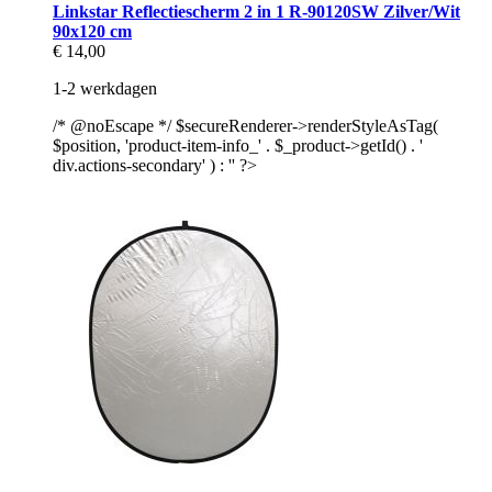
Linkstar Reflectiescherm 2 in 1 R-90120SW Zilver/Wit
90x120 cm
€ 14,00
1-2 werkdagen
/* @noEscape */ $secureRenderer->renderStyleAsTag(
$position, 'product-item-info_' . $_product->getId() . '
div.actions-secondary' ) : '' ?>