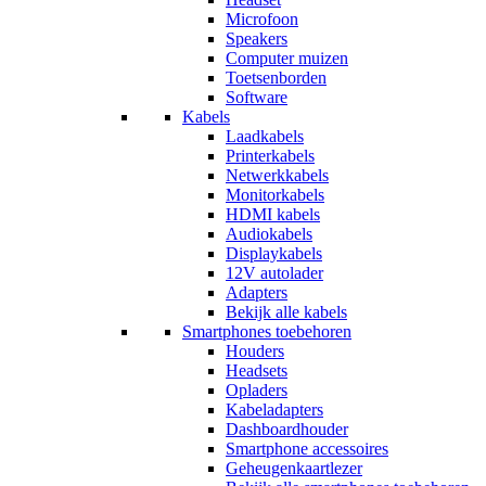
Microfoon
Speakers
Computer muizen
Toetsenborden
Software
Kabels
Laadkabels
Printerkabels
Netwerkkabels
Monitorkabels
HDMI kabels
Audiokabels
Displaykabels
12V autolader
Adapters
Bekijk alle kabels
Smartphones toebehoren
Houders
Headsets
Opladers
Kabeladapters
Dashboardhouder
Smartphone accessoires
Geheugenkaartlezer