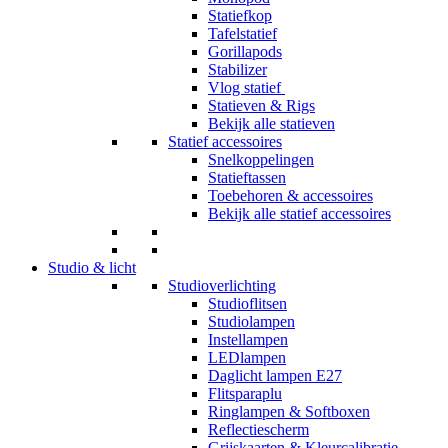
Statiefkop
Tafelstatief
Gorillapods
Stabilizer
Vlog statief
Statieven & Rigs
Bekijk alle statieven
Statief accessoires
Snelkoppelingen
Statieftassen
Toebehoren & accessoires
Bekijk alle statief accessoires
Studio & licht
Studioverlichting
Studioflitsen
Studiolampen
Instellampen
LEDlampen
Daglicht lampen E27
Flitsparaplu
Ringlampen & Softboxen
Reflectiescherm
Grijskaarten & Kleurcalibratie