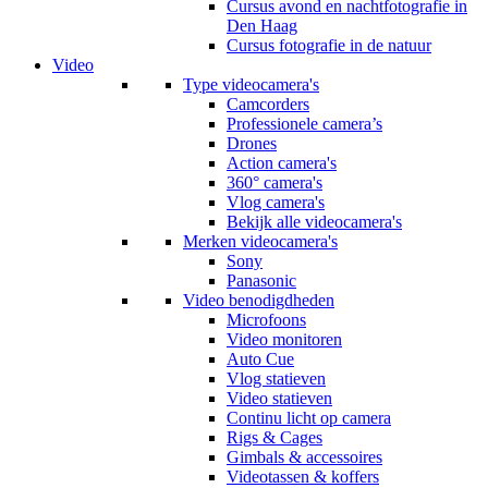
Cursus avond en nachtfotografie in
Den Haag
Cursus fotografie in de natuur
Video
Type videocamera's
Camcorders
Professionele camera’s
Drones
Action camera's
360° camera's
Vlog camera's
Bekijk alle videocamera's
Merken videocamera's
Sony
Panasonic
Video benodigdheden
Microfoons
Video monitoren
Auto Cue
Vlog statieven
Video statieven
Continu licht op camera
Rigs & Cages
Gimbals & accessoires
Videotassen & koffers