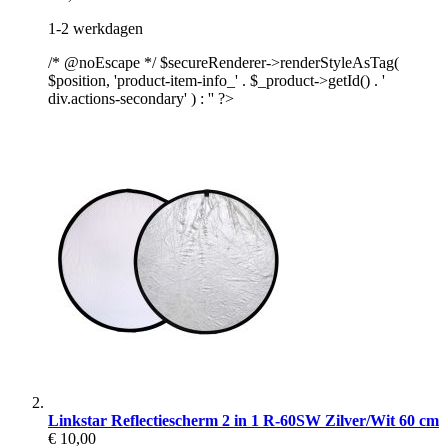
1-2 werkdagen
/* @noEscape */ $secureRenderer->renderStyleAsTag(
$position, 'product-item-info_' . $_product->getId() . '
div.actions-secondary' ) : '' ?>
Linkstar Reflectiescherm 2 in 1 R-60SW Zilver/Wit 60 cm
€ 10,00