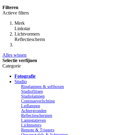
Filteren
Actieve filters
Merk
Linkstar
Lichtvormers
Reflectiescherm
Alles wissen
Selectie verfijnen
Categorie
Fotografie
Studio
Ringlampen & softboxen
Studioflitsen
Studiolampen
Continueverlichting
Ledlampen
Achtergronden
Reflectieschermen
Lampstatieven
Lichtmeters
Remote & Triggers
Opnametafels & lichttenten