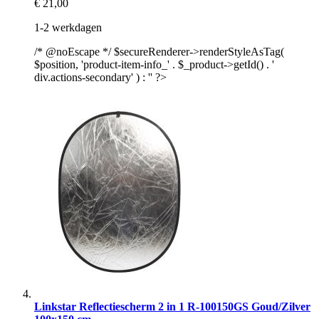
€ 21,00
1-2 werkdagen
/* @noEscape */ $secureRenderer->renderStyleAsTag(
$position, 'product-item-info_' . $_product->getId() . '
div.actions-secondary' ) : '' ?>
Linkstar Reflectiescherm 2 in 1 R-100150GS Goud/Zilver