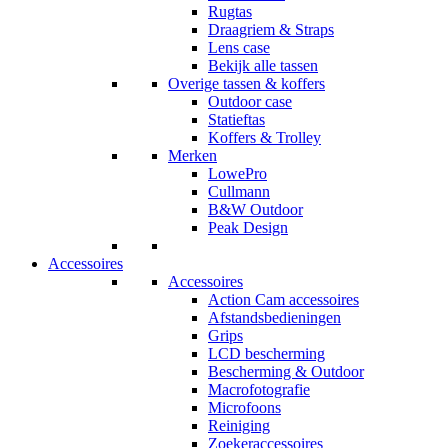
Rugtas
Draagriem & Straps
Lens case
Bekijk alle tassen
Overige tassen & koffers
Outdoor case
Statieftas
Koffers & Trolley
Merken
LowePro
Cullmann
B&W Outdoor
Peak Design
Accessoires
Accessoires
Action Cam accessoires
Afstandsbedieningen
Grips
LCD bescherming
Bescherming & Outdoor
Macrofotografie
Microfoons
Reiniging
Zoekeraccessoires