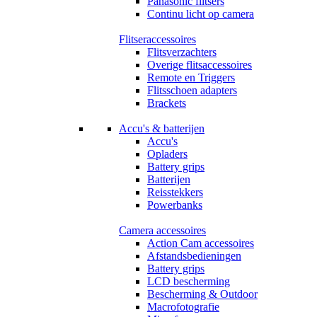
Panasonic flitsers
Continu licht op camera
Flitseraccessoires
Flitsverzachters
Overige flitsaccessoires
Remote en Triggers
Flitsschoen adapters
Brackets
Accu's & batterijen
Accu's
Opladers
Battery grips
Batterijen
Reisstekkers
Powerbanks
Camera accessoires
Action Cam accessoires
Afstandsbedieningen
Battery grips
LCD bescherming
Bescherming & Outdoor
Macrofotografie