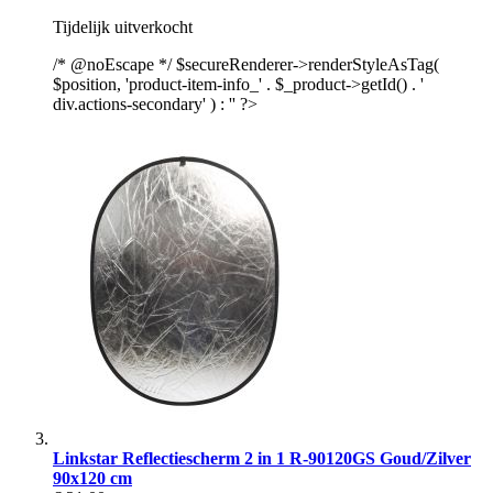
Tijdelijk uitverkocht
/* @noEscape */ $secureRenderer->renderStyleAsTag(
$position, 'product-item-info_' . $_product->getId() . '
div.actions-secondary' ) : '' ?>
Linkstar Reflectiescherm 2 in 1 R-90120GS Goud/Zilver
90x120 cm