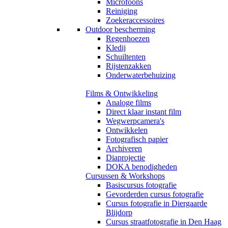
Microfoons
Reiniging
Zoekeraccessoires
Outdoor bescherming
Regenhoezen
Kledij
Schuiltenten
Rijstenzakken
Onderwaterbehuizing
Films & Ontwikkeling
Analoge films
Direct klaar instant film
Wegwerpcamera's
Ontwikkelen
Fotografisch papier
Archiveren
Diaprojectie
DOKA benodigheden
Cursussen & Workshops
Basiscursus fotografie
Gevorderden cursus fotografie
Cursus fotografie in Diergaarde
Blijdorp
Cursus straatfotografie in Den Haag