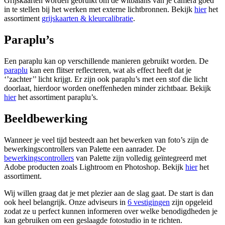
Grijskaarten worden gebruikt om de witbalans van je camera goed
in te stellen bij het werken met externe lichtbronnen. Bekijk
hier
het
assortiment
grijskaarten & kleurcalibratie
.
Paraplu’s
Een paraplu kan op verschillende manieren gebruikt worden. De
paraplu
kan een flitser reflecteren, wat als effect heeft dat je
‘’zachter’’ licht krijgt. Er zijn ook paraplu’s met een stof die licht
doorlaat, hierdoor worden oneffenheden minder zichtbaar. Bekijk
hier
het assortiment paraplu’s.
Beeldbewerking
Wanneer je veel tijd besteedt aan het bewerken van foto’s zijn de
bewerkingscontrollers van Palette een aanrader. De
bewerkingscontrollers
van Palette zijn volledig geïntegreerd met
Adobe producten zoals Lightroom en Photoshop. Bekijk
hier
het
assortiment.
Wij willen graag dat je met plezier aan de slag gaat. De start is dan
ook heel belangrijk. Onze adviseurs in
6 vestigingen
zijn opgeleid
zodat ze u perfect kunnen informeren over welke benodigdheden je
kan gebruiken om een geslaagde fotostudio in te richten.