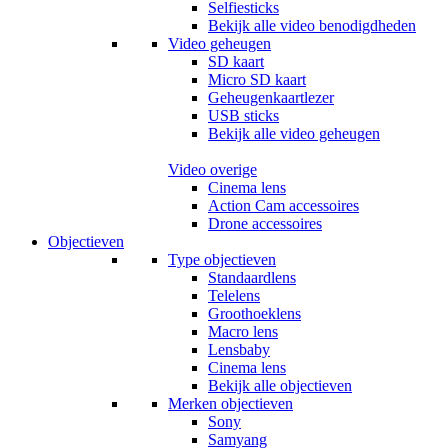
Selfiesticks
Bekijk alle video benodigdheden
Video geheugen
SD kaart
Micro SD kaart
Geheugenkaartlezer
USB sticks
Bekijk alle video geheugen
Video overige
Cinema lens
Action Cam accessoires
Drone accessoires
Objectieven
Type objectieven
Standaardlens
Telelens
Groothoeklens
Macro lens
Lensbaby
Cinema lens
Bekijk alle objectieven
Merken objectieven
Sony
Samyang