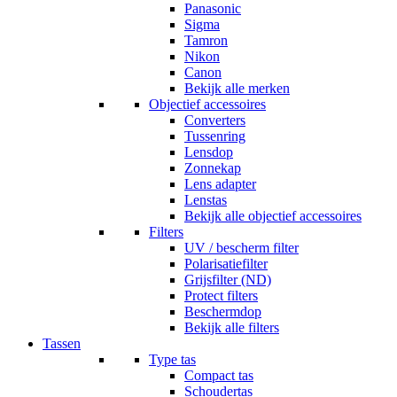
Panasonic
Sigma
Tamron
Nikon
Canon
Bekijk alle merken
Objectief accessoires
Converters
Tussenring
Lensdop
Zonnekap
Lens adapter
Lenstas
Bekijk alle objectief accessoires
Filters
UV / bescherm filter
Polarisatiefilter
Grijsfilter (ND)
Protect filters
Beschermdop
Bekijk alle filters
Tassen
Type tas
Compact tas
Schoudertas