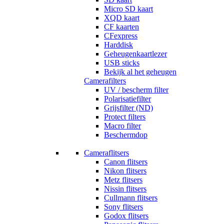
Micro SD kaart
XQD kaart
CF kaarten
CFexpress
Harddisk
Geheugenkaartlezer
USB sticks
Bekijk al het geheugen
Camerafilters
UV / bescherm filter
Polarisatiefilter
Grijsfilter (ND)
Protect filters
Macro filter
Beschermdop
Cameraflitsers
Canon flitsers
Nikon flitsers
Metz flitsers
Nissin flitsers
Cullmann flitsers
Sony flitsers
Godox flitsers