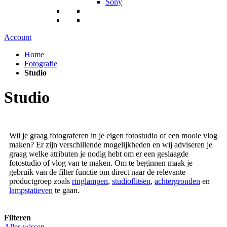
Sony
Account
Home
Fotografie
Studio
Studio
Wil je graag fotograferen in je eigen fotostudio of een mooie vlog
maken? Er zijn verschillende mogelijkheden en wij adviseren je
graag welke atributen je nodig hebt om er een geslaagde
fotostudio of vlog van te maken. Om te beginnen maak je
gebruik van de filter functie om direct naar de relevante
productgroep zoals
ringlampen
,
studioflitsen
,
achtergronden
en
lampstatieven
te gaan.
Filteren
Alles wissen