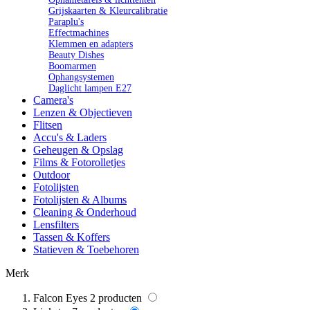
Grijskaarten & Kleurcalibratie
Paraplu's
Effectmachines
Klemmen en adapters
Beauty Dishes
Boomarmen
Ophangsystemen
Daglicht lampen E27
Camera's
Lenzen & Objectieven
Flitsen
Accu's & Laders
Geheugen & Opslag
Films & Fotorolletjes
Outdoor
Fotolijsten
Fotolijsten & Albums
Cleaning & Onderhoud
Lensfilters
Tassen & Koffers
Statieven & Toebehoren
Merk
Falcon Eyes
2
producten