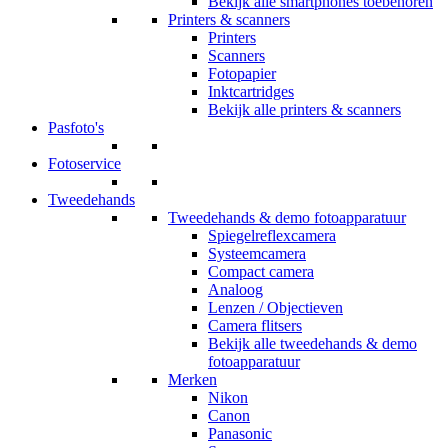
Bekijk alle smartphones toebehoren
Printers & scanners
Printers
Scanners
Fotopapier
Inktcartridges
Bekijk alle printers & scanners
Pasfoto's
Fotoservice
Tweedehands
Tweedehands & demo fotoapparatuur
Spiegelreflexcamera
Systeemcamera
Compact camera
Analoog
Lenzen / Objectieven
Camera flitsers
Bekijk alle tweedehands & demo
fotoapparatuur
Merken
Nikon
Canon
Panasonic