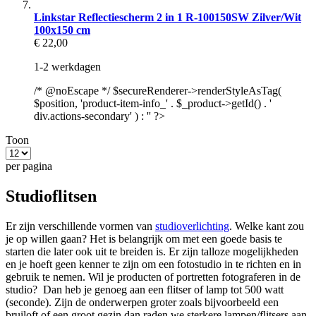
Linkstar Reflectiescherm 2 in 1 R-100150SW Zilver/Wit
100x150 cm
€ 22,00
1-2 werkdagen
/* @noEscape */ $secureRenderer->renderStyleAsTag(
$position, 'product-item-info_' . $_product->getId() . '
div.actions-secondary' ) : '' ?>
Toon
per pagina
Studioflitsen
Er zijn verschillende vormen van
studioverlichting
. Welke kant zou
je op willen gaan? Het is belangrijk om met een goede basis te
starten die later ook uit te breiden is. Er zijn talloze mogelijkheden
en je hoeft geen kenner te zijn om een fotostudio in te richten en in
gebruik te nemen. Wil je producten of portretten fotograferen in de
studio? Dan heb je genoeg aan een flitser of lamp tot 500 watt
(seconde). Zijn de onderwerpen groter zoals bijvoorbeeld een
bruiloft of een groot gezin dan raden we sterkere lampen/flitsers aan.