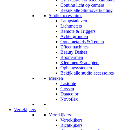
Continu licht op camera
Bekijk alle Studioverlichting
Studio accessoires
Lampstatieven
Lichtmeters
Remote & Triggers
Achtergronden
Opnametafels & Tenten
Effectmachines
Beauty Dishes
Boomarmen
Klemmen & adapters
Ophangsystemen
Bekijk alle studio accessoires
Merken
Lastolite
Gossen
Datacolor
Novoflex
Verrekijkers
Verrekijkers
Verrekijkers
Richtkijkers