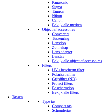
Panasonic
Sigma
Tamron
Nikon
Canon
Bekijk alle merken
Objectief accessoires
Converters
Tussenring
Lensdop
Zonnekap
Lens adapter
Lenstas
Bekijk alle objectief accessoires
Filters
UV / bescherm filter
Polarisatiefilter
Grijsfilter (ND)
Protect filters
Beschermdop
Bekijk alle filters
Tassen
Type tas
Compact tas
Schoudertas