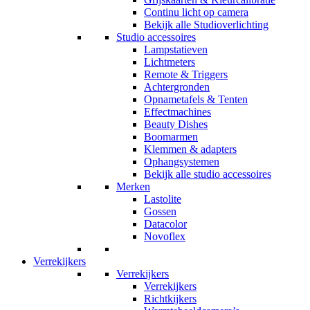
Continu licht op camera
Bekijk alle Studioverlichting
Studio accessoires
Lampstatieven
Lichtmeters
Remote & Triggers
Achtergronden
Opnametafels & Tenten
Effectmachines
Beauty Dishes
Boomarmen
Klemmen & adapters
Ophangsystemen
Bekijk alle studio accessoires
Merken
Lastolite
Gossen
Datacolor
Novoflex
Verrekijkers
Verrekijkers
Verrekijkers
Richtkijkers