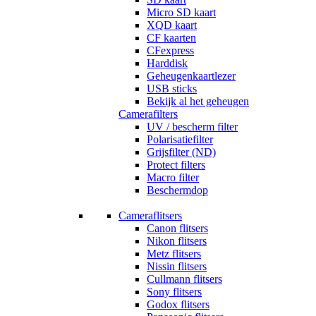
Micro SD kaart
XQD kaart
CF kaarten
CFexpress
Harddisk
Geheugenkaartlezer
USB sticks
Bekijk al het geheugen
Camerafilters
UV / bescherm filter
Polarisatiefilter
Grijsfilter (ND)
Protect filters
Macro filter
Beschermdop
Cameraflitsers
Canon flitsers
Nikon flitsers
Metz flitsers
Nissin flitsers
Cullmann flitsers
Sony flitsers
Godox flitsers