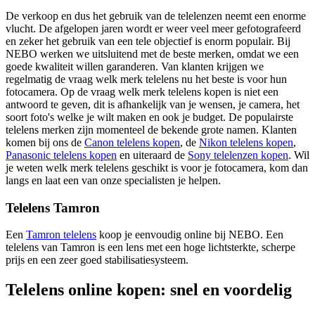
De verkoop en dus het gebruik van de telelenzen neemt een enorme
vlucht. De afgelopen jaren wordt er weer veel meer gefotografeerd
en zeker het gebruik van een tele objectief is enorm populair. Bij
NEBO werken we uitsluitend met de beste merken, omdat we een
goede kwaliteit willen garanderen. Van klanten krijgen we
regelmatig de vraag welk merk telelens nu het beste is voor hun
fotocamera. Op de vraag welk merk telelens kopen is niet een
antwoord te geven, dit is afhankelijk van je wensen, je camera, het
soort foto's welke je wilt maken en ook je budget. De populairste
telelens merken zijn momenteel de bekende grote namen. Klanten
komen bij ons de
Canon telelens kopen
, de
Nikon telelens kopen
,
Panasonic telelens kopen
en uiteraard de
Sony telelenzen kopen
. Wil
je weten welk merk telelens geschikt is voor je fotocamera, kom dan
langs en laat een van onze specialisten je helpen.
Telelens Tamron
Een
Tamron telelens
koop je eenvoudig online bij NEBO. Een
telelens van Tamron is een lens met een hoge lichtsterkte, scherpe
prijs en een zeer goed stabilisatiesysteem.
Telelens online kopen: snel en voordelig