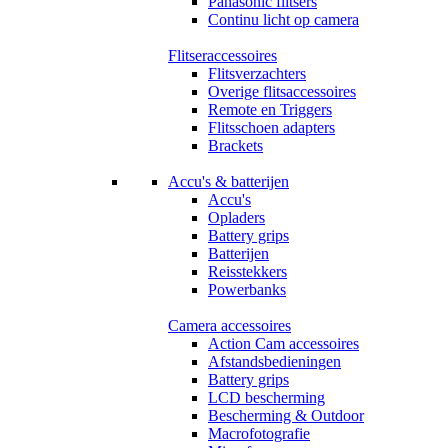
Panasonic flitsers
Continu licht op camera
Flitseraccessoires
Flitsverzachters
Overige flitsaccessoires
Remote en Triggers
Flitsschoen adapters
Brackets
Accu's & batterijen
Accu's
Opladers
Battery grips
Batterijen
Reisstekkers
Powerbanks
Camera accessoires
Action Cam accessoires
Afstandsbedieningen
Battery grips
LCD bescherming
Bescherming & Outdoor
Macrofotografie