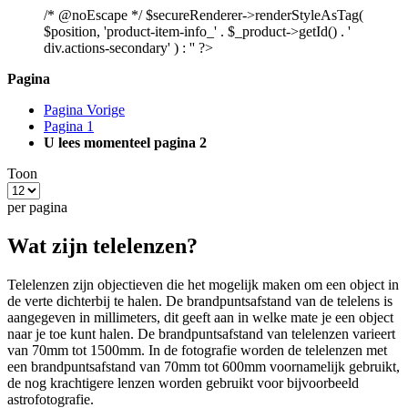
/* @noEscape */ $secureRenderer->renderStyleAsTag(
$position, 'product-item-info_' . $_product->getId() . '
div.actions-secondary' ) : '' ?>
Pagina
Pagina
Vorige
Pagina
1
U lees momenteel pagina
2
Toon
per pagina
Wat zijn telelenzen?
Telelenzen zijn objectieven die het mogelijk maken om een object in
de verte dichterbij te halen. De brandpuntsafstand van de telelens is
aangegeven in millimeters, dit geeft aan in welke mate je een object
naar je toe kunt halen. De brandpuntsafstand van telelenzen varieert
van 70mm tot 1500mm. In de fotografie worden de telelenzen met
een brandpuntsafstand van 70mm tot 600mm voornamelijk gebruikt,
de nog krachtigere lenzen worden gebruikt voor bijvoorbeeld
astrofotografie.