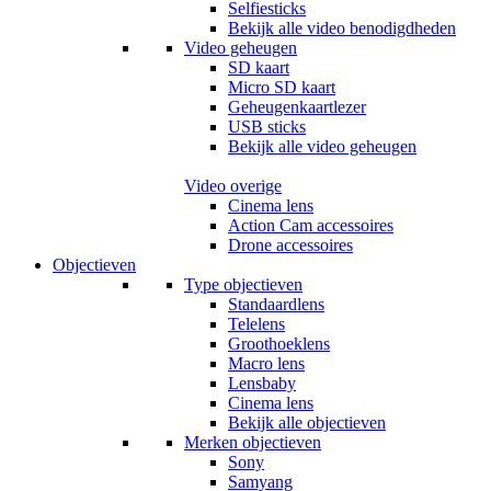
Selfiesticks
Bekijk alle video benodigdheden
Video geheugen
SD kaart
Micro SD kaart
Geheugenkaartlezer
USB sticks
Bekijk alle video geheugen
Video overige
Cinema lens
Action Cam accessoires
Drone accessoires
Objectieven
Type objectieven
Standaardlens
Telelens
Groothoeklens
Macro lens
Lensbaby
Cinema lens
Bekijk alle objectieven
Merken objectieven
Sony
Samyang