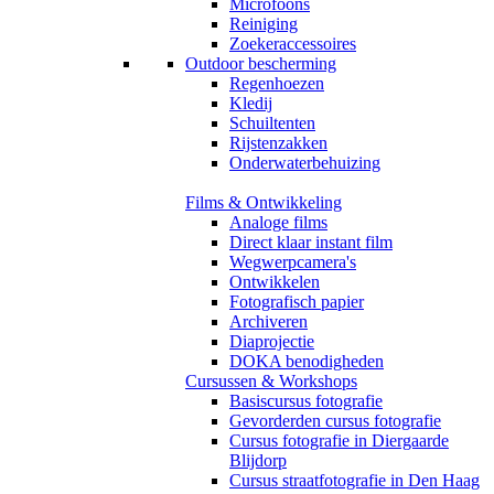
Microfoons
Reiniging
Zoekeraccessoires
Outdoor bescherming
Regenhoezen
Kledij
Schuiltenten
Rijstenzakken
Onderwaterbehuizing
Films & Ontwikkeling
Analoge films
Direct klaar instant film
Wegwerpcamera's
Ontwikkelen
Fotografisch papier
Archiveren
Diaprojectie
DOKA benodigheden
Cursussen & Workshops
Basiscursus fotografie
Gevorderden cursus fotografie
Cursus fotografie in Diergaarde
Blijdorp
Cursus straatfotografie in Den Haag