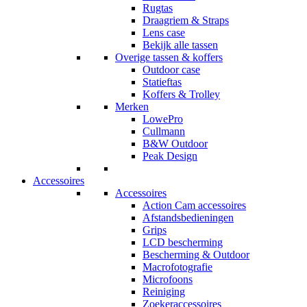
Rugtas
Draagriem & Straps
Lens case
Bekijk alle tassen
Overige tassen & koffers
Outdoor case
Statieftas
Koffers & Trolley
Merken
LowePro
Cullmann
B&W Outdoor
Peak Design
Accessoires
Accessoires
Action Cam accessoires
Afstandsbedieningen
Grips
LCD bescherming
Bescherming & Outdoor
Macrofotografie
Microfoons
Reiniging
Zoekeraccessoires