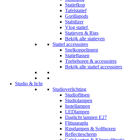
Statiefkop
Tafelstatief
Gorillapods
Stabilizer
Vlog statief
Statieven & Rigs
Bekijk alle statieven
Statief accessoires
Snelkoppelingen
Statieftassen
Toebehoren & accessoires
Bekijk alle statief accessoires
Studio & licht
Studioverlichting
Studioflitsen
Studiolampen
Instellampen
LEDlampen
Daglicht lampen E27
Flitsparaplu
Ringlampen & Softboxen
Reflectiescherm
Grijskaarten & Kleurcalibratie