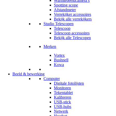
Warmtebeeldcamera’s
Spotting scope
Afstandmeter
Verrekijker accessoires
Bekijk alle verrekijkers
Studio Telescopen
Telescoop
Telescoop accessoires
Bekijk alle Telescopen
Merken
Vortex
Bushnell
Kowa
Beeld & bewerking
Computer
Digitale fotolijsten
Monitoren
Tekentablet
Kalibreren
USB-stick
USB-hubs
Netwerk
Headset