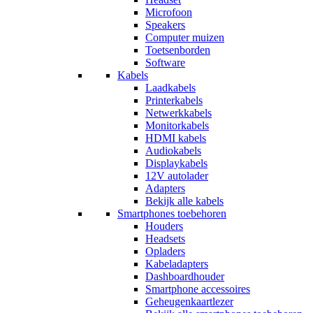
Microfoon
Speakers
Computer muizen
Toetsenborden
Software
Kabels
Laadkabels
Printerkabels
Netwerkkabels
Monitorkabels
HDMI kabels
Audiokabels
Displaykabels
12V autolader
Adapters
Bekijk alle kabels
Smartphones toebehoren
Houders
Headsets
Opladers
Kabeladapters
Dashboardhouder
Smartphone accessoires
Geheugenkaartlezer