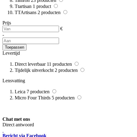
Tamron
23
producten
Ttartisan
1
product
TTArtisans
2
producten
Prijs
€
-
Toepassen
Levertijd
Direct leverbaar
11
producten
Tijdelijk uitverkocht
2
producten
Lensvatting
Leica
7
producten
Micro Four Thirds
5
producten
Chat met ons
Direct antwoord
Bericht via Facebook