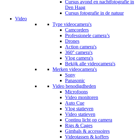
Cursus avond en nachtfotografie in
Den Haag
Cursus fotografie in de natuur
Video
Type videocamera's
Camcorders
Professionele camera’s
Drones
Action camera's
360° camera's
Vlog camera's
Bekijk alle videocamera's
Merken videocamera's
Sony
Panasonic
Video benodigdheden
Microfoons
Video monitoren
Auto Cue
Vlog statieven
Video statieven
Continu licht op camera
Rigs & Cages
Gimbals & accessoires
Videotassen & koffers