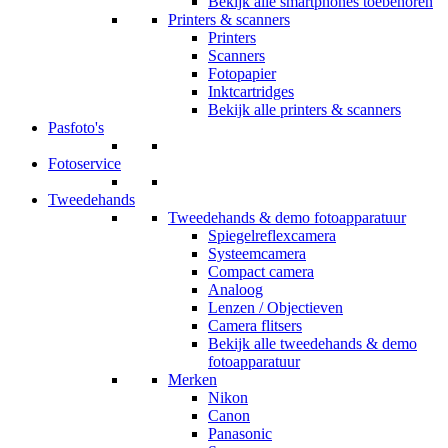
Bekijk alle smartphones toebehoren
Printers & scanners
Printers
Scanners
Fotopapier
Inktcartridges
Bekijk alle printers & scanners
Pasfoto's
Fotoservice
Tweedehands
Tweedehands & demo fotoapparatuur
Spiegelreflexcamera
Systeemcamera
Compact camera
Analoog
Lenzen / Objectieven
Camera flitsers
Bekijk alle tweedehands & demo
fotoapparatuur
Merken
Nikon
Canon
Panasonic