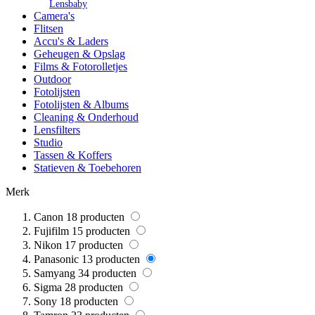
Lensbaby
Camera's
Flitsen
Accu's & Laders
Geheugen & Opslag
Films & Fotorolletjes
Outdoor
Fotolijsten
Fotolijsten & Albums
Cleaning & Onderhoud
Lensfilters
Studio
Tassen & Koffers
Statieven & Toebehoren
Merk
Canon
18
producten
Fujifilm
15
producten
Nikon
17
producten
Panasonic
13
producten
Samyang
34
producten
Sigma
28
producten
Sony
18
producten