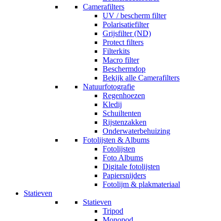
Camerafilters
UV / bescherm filter
Polarisatiefilter
Grijsfilter (ND)
Protect filters
Filterkits
Macro filter
Beschermdop
Bekijk alle Camerafilters
Natuurfotografie
Regenhoezen
Kledij
Schuiltenten
Rijstenzakken
Onderwaterbehuizing
Fotolijsten & Albums
Fotolijsten
Foto Albums
Digitale fotolijsten
Papiersnijders
Fotolijm & plakmateriaal
Statieven
Statieven
Tripod
Monopod