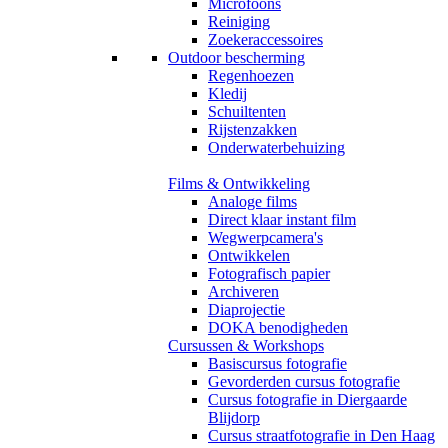
Microfoons
Reiniging
Zoekeraccessoires
Outdoor bescherming
Regenhoezen
Kledij
Schuiltenten
Rijstenzakken
Onderwaterbehuizing
Films & Ontwikkeling
Analoge films
Direct klaar instant film
Wegwerpcamera's
Ontwikkelen
Fotografisch papier
Archiveren
Diaprojectie
DOKA benodigheden
Cursussen & Workshops
Basiscursus fotografie
Gevorderden cursus fotografie
Cursus fotografie in Diergaarde
Blijdorp
Cursus straatfotografie in Den Haag