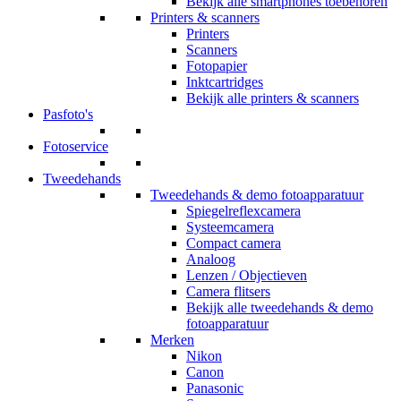
Bekijk alle smartphones toebehoren
Printers & scanners
Printers
Scanners
Fotopapier
Inktcartridges
Bekijk alle printers & scanners
Pasfoto's
Fotoservice
Tweedehands
Tweedehands & demo fotoapparatuur
Spiegelreflexcamera
Systeemcamera
Compact camera
Analoog
Lenzen / Objectieven
Camera flitsers
Bekijk alle tweedehands & demo
fotoapparatuur
Merken
Nikon
Canon
Panasonic