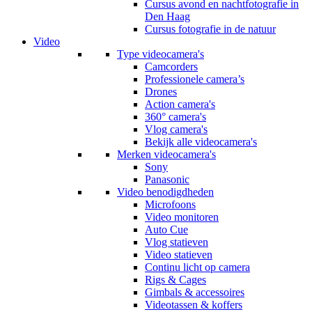
Cursus avond en nachtfotografie in
Den Haag
Cursus fotografie in de natuur
Video
Type videocamera's
Camcorders
Professionele camera’s
Drones
Action camera's
360° camera's
Vlog camera's
Bekijk alle videocamera's
Merken videocamera's
Sony
Panasonic
Video benodigdheden
Microfoons
Video monitoren
Auto Cue
Vlog statieven
Video statieven
Continu licht op camera
Rigs & Cages
Gimbals & accessoires
Videotassen & koffers