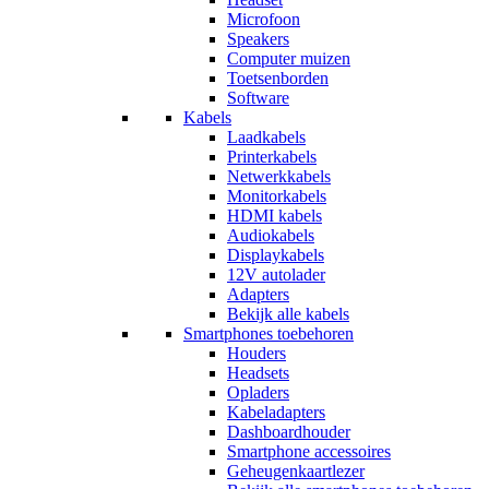
Microfoon
Speakers
Computer muizen
Toetsenborden
Software
Kabels
Laadkabels
Printerkabels
Netwerkkabels
Monitorkabels
HDMI kabels
Audiokabels
Displaykabels
12V autolader
Adapters
Bekijk alle kabels
Smartphones toebehoren
Houders
Headsets
Opladers
Kabeladapters
Dashboardhouder
Smartphone accessoires
Geheugenkaartlezer