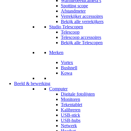
Warmtebeeldcamera’s
Spotting scope
Afstandmeter
Verrekijker accessoires
Bekijk alle verrekijkers
Studio Telescopen
Telescoop
Telescoop accessoires
Bekijk alle Telescopen
Merken
Vortex
Bushnell
Kowa
Beeld & bewerking
Computer
Digitale fotolijsten
Monitoren
Tekentablet
Kalibreren
USB-stick
USB-hubs
Netwerk
Headset