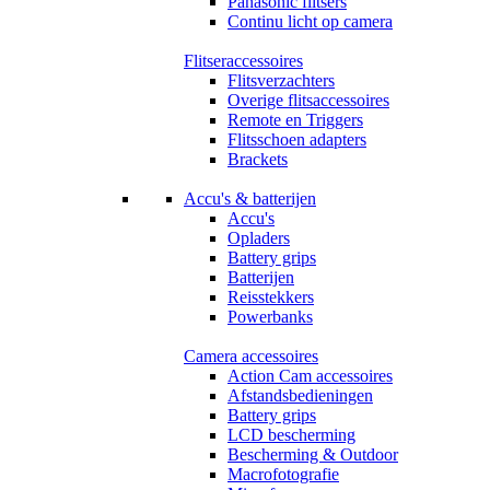
Panasonic flitsers
Continu licht op camera
Flitseraccessoires
Flitsverzachters
Overige flitsaccessoires
Remote en Triggers
Flitsschoen adapters
Brackets
Accu's & batterijen
Accu's
Opladers
Battery grips
Batterijen
Reisstekkers
Powerbanks
Camera accessoires
Action Cam accessoires
Afstandsbedieningen
Battery grips
LCD bescherming
Bescherming & Outdoor
Macrofotografie