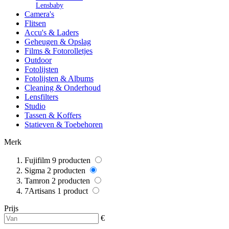
Lensbaby
Camera's
Flitsen
Accu's & Laders
Geheugen & Opslag
Films & Fotorolletjes
Outdoor
Fotolijsten
Fotolijsten & Albums
Cleaning & Onderhoud
Lensfilters
Studio
Tassen & Koffers
Statieven & Toebehoren
Merk
Fujifilm
9
producten
Sigma
2
producten
Tamron
2
producten
7Artisans
1
product
Prijs
€
-