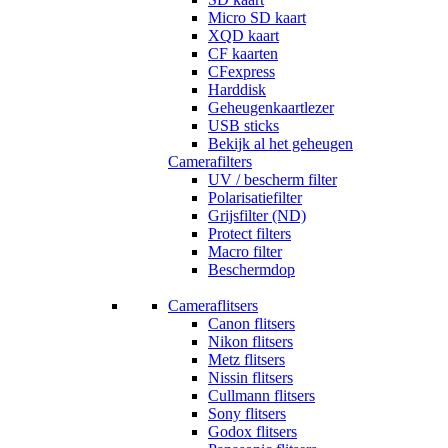
Micro SD kaart
XQD kaart
CF kaarten
CFexpress
Harddisk
Geheugenkaartlezer
USB sticks
Bekijk al het geheugen
Camerafilters
UV / bescherm filter
Polarisatiefilter
Grijsfilter (ND)
Protect filters
Macro filter
Beschermdop
Cameraflitsers
Canon flitsers
Nikon flitsers
Metz flitsers
Nissin flitsers
Cullmann flitsers
Sony flitsers
Godox flitsers