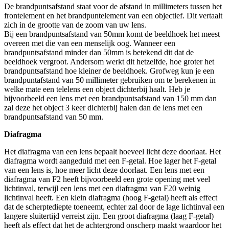
De brandpuntsafstand staat voor de afstand in millimeters tussen het
frontelement en het brandpuntelement van een objectief. Dit vertaalt
zich in de grootte van de zoom van uw lens.
Bij een brandpuntsafstand van 50mm komt de beeldhoek het meest
overeen met die van een menselijk oog. Wanneer een
brandpuntsafstand minder dan 50mm is betekend dit dat de
beeldhoek vergroot. Andersom werkt dit hetzelfde, hoe groter het
brandpuntsafstand hoe kleiner de beeldhoek. Grofweg kun je een
brandpuntafstand van 50 millimeter gebruiken om te berekenen in
welke mate een telelens een object dichterbij haalt. Heb je
bijvoorbeeld een lens met een brandpuntsafstand van 150 mm dan
zal deze het object 3 keer dichterbij halen dan de lens met een
brandpuntsafstand van 50 mm.
Diafragma
Het diafragma van een lens bepaalt hoeveel licht deze doorlaat. Het
diafragma wordt aangeduid met een F-getal. Hoe lager het F-getal
van een lens is, hoe meer licht deze doorlaat. Een lens met een
diafragma van F2 heeft bijvoorbeeld een grote opening met veel
lichtinval, terwijl een lens met een diafragma van F20 weinig
lichtinval heeft. Een klein diafragma (hoog F-getal) heeft als effect
dat de scherptediepte toeneemt, echter zal door de lage lichtinval een
langere sluitertijd verreist zijn. Een groot diafragma (laag F-getal)
heeft als effect dat het de achtergrond onscherp maakt waardoor het