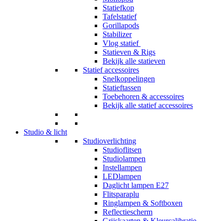
Statiefkop
Tafelstatief
Gorillapods
Stabilizer
Vlog statief
Statieven & Rigs
Bekijk alle statieven
Statief accessoires
Snelkoppelingen
Statieftassen
Toebehoren & accessoires
Bekijk alle statief accessoires
Studio & licht
Studioverlichting
Studioflitsen
Studiolampen
Instellampen
LEDlampen
Daglicht lampen E27
Flitsparaplu
Ringlampen & Softboxen
Reflectiescherm
Grijskaarten & Kleurcalibratie