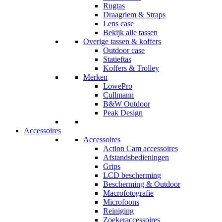
Rugtas
Draagriem & Straps
Lens case
Bekijk alle tassen
Overige tassen & koffers
Outdoor case
Statieftas
Koffers & Trolley
Merken
LowePro
Cullmann
B&W Outdoor
Peak Design
Accessoires
Accessoires
Action Cam accessoires
Afstandsbedieningen
Grips
LCD bescherming
Bescherming & Outdoor
Macrofotografie
Microfoons
Reiniging
Zoekeraccessoires