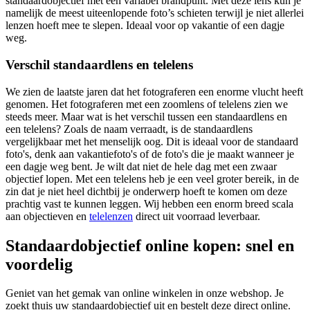
standaardobjectief met een variabel brandpunt. Met deze lens kun je
namelijk de meest uiteenlopende foto’s schieten terwijl je niet allerlei
lenzen hoeft mee te slepen. Ideaal voor op vakantie of een dagje
weg.
Verschil standaardlens en telelens
We zien de laatste jaren dat het fotograferen een enorme vlucht heeft
genomen. Het fotograferen met een zoomlens of telelens zien we
steeds meer. Maar wat is het verschil tussen een standaardlens en
een telelens? Zoals de naam verraadt, is de standaardlens
vergelijkbaar met het menselijk oog. Dit is ideaal voor de standaard
foto's, denk aan vakantiefoto's of de foto's die je maakt wanneer je
een dagje weg bent. Je wilt dat niet de hele dag met een zwaar
objectief lopen. Met een telelens heb je een veel groter bereik, in de
zin dat je niet heel dichtbij je onderwerp hoeft te komen om deze
prachtig vast te kunnen leggen. Wij hebben een enorm breed scala
aan objectieven en
telelenzen
direct uit voorraad leverbaar.
Standaardobjectief online kopen: snel en
voordelig
Geniet van het gemak van online winkelen in onze webshop. Je
zoekt thuis uw standaardobjectief uit en bestelt deze direct online.