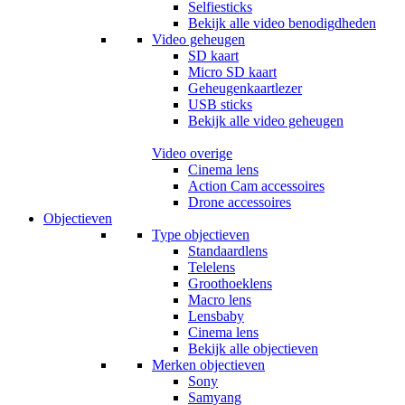
Selfiesticks
Bekijk alle video benodigdheden
Video geheugen
SD kaart
Micro SD kaart
Geheugenkaartlezer
USB sticks
Bekijk alle video geheugen
Video overige
Cinema lens
Action Cam accessoires
Drone accessoires
Objectieven
Type objectieven
Standaardlens
Telelens
Groothoeklens
Macro lens
Lensbaby
Cinema lens
Bekijk alle objectieven
Merken objectieven
Sony
Samyang