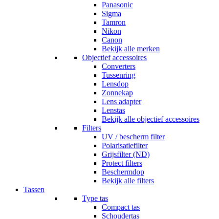
Panasonic
Sigma
Tamron
Nikon
Canon
Bekijk alle merken
Objectief accessoires
Converters
Tussenring
Lensdop
Zonnekap
Lens adapter
Lenstas
Bekijk alle objectief accessoires
Filters
UV / bescherm filter
Polarisatiefilter
Grijsfilter (ND)
Protect filters
Beschermdop
Bekijk alle filters
Tassen
Type tas
Compact tas
Schoudertas