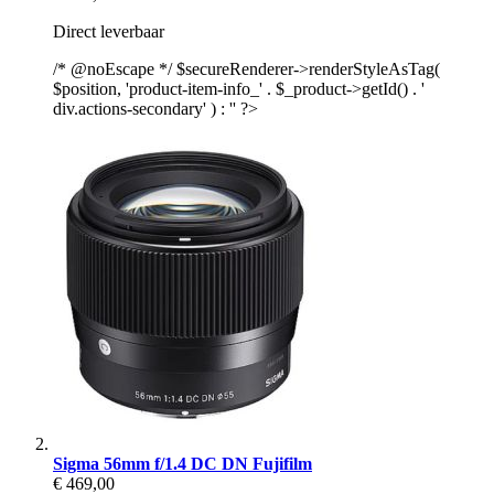
Direct leverbaar
/* @noEscape */ $secureRenderer->renderStyleAsTag(
$position, 'product-item-info_' . $_product->getId() . '
div.actions-secondary' ) : '' ?>
Sigma 56mm f/1.4 DC DN Fujifilm
€ 469,00