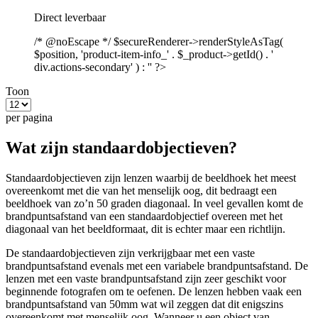
Direct leverbaar
/* @noEscape */ $secureRenderer->renderStyleAsTag(
$position, 'product-item-info_' . $_product->getId() . '
div.actions-secondary' ) : '' ?>
Toon
per pagina
Wat zijn standaardobjectieven?
Standaardobjectieven zijn lenzen waarbij de beeldhoek het meest
overeenkomt met die van het menselijk oog, dit bedraagt een
beeldhoek van zo’n 50 graden diagonaal. In veel gevallen komt de
brandpuntsafstand van een standaardobjectief overeen met het
diagonaal van het beeldformaat, dit is echter maar een richtlijn.
De standaardobjectieven zijn verkrijgbaar met een vaste
brandpuntsafstand evenals met een variabele brandpuntsafstand. De
lenzen met een vaste brandpuntsafstand zijn zeer geschikt voor
beginnende fotografen om te oefenen. De lenzen hebben vaak een
brandpuntsafstand van 50mm wat wil zeggen dat dit enigszins
overeenkomt met menselijk oog. Wanneer u een object van