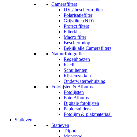
Camerafilters
UV / bescherm filter
Polarisatiefilter
Grijsfilter (ND)
Protect filters
Filterkits
Macro filter
Beschermdop
Bekijk alle Camerafilters
Natuurfotografie
Regenhoezen
Kledij
Schuiltenten
Rijstenzakken
Onderwaterbehuizing
Fotolijsten & Albums
Fotolijsten
Foto Albums
Digitale fotolijsten
Papiersnijders
Fotolijm & plakmateriaal
Statieven
Statieven
Tripod
Monopod