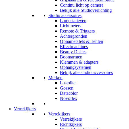
Continu licht op camera
Bekijk alle Studioverlichting
Studio accessoires
Lampstatieven
Lichtmeters
Remote & Triggers
Achtergronden
Opnametafels & Tenten
Effectmachines
Beauty Dishes
Boomarmen
Klemmen & adapters
Ophangsystemen
Bekijk alle studio accessoires
Merken
Lastolite
Gossen
Datacolor
Novoflex
Verrekijkers
Verrekijkers
Verrekijkers
Richtkijkers