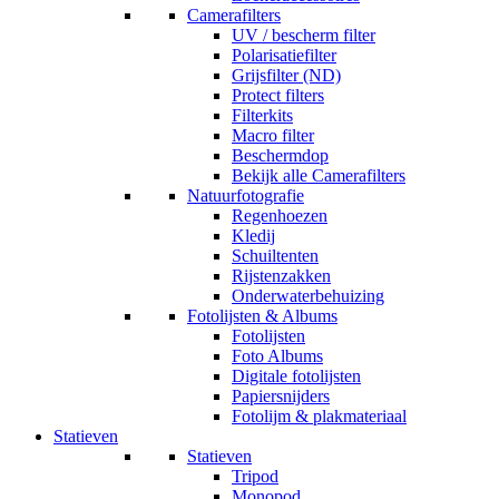
Camerafilters
UV / bescherm filter
Polarisatiefilter
Grijsfilter (ND)
Protect filters
Filterkits
Macro filter
Beschermdop
Bekijk alle Camerafilters
Natuurfotografie
Regenhoezen
Kledij
Schuiltenten
Rijstenzakken
Onderwaterbehuizing
Fotolijsten & Albums
Fotolijsten
Foto Albums
Digitale fotolijsten
Papiersnijders
Fotolijm & plakmateriaal
Statieven
Statieven
Tripod
Monopod