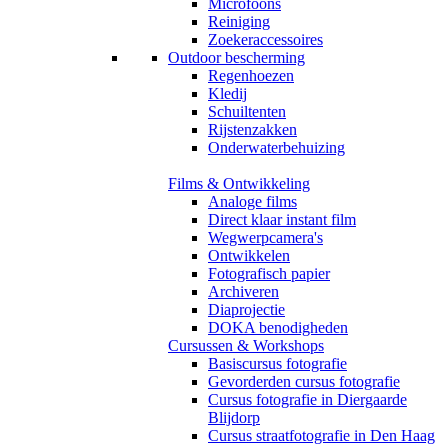
Microfoons
Reiniging
Zoekeraccessoires
Outdoor bescherming
Regenhoezen
Kledij
Schuiltenten
Rijstenzakken
Onderwaterbehuizing
Films & Ontwikkeling
Analoge films
Direct klaar instant film
Wegwerpcamera's
Ontwikkelen
Fotografisch papier
Archiveren
Diaprojectie
DOKA benodigheden
Cursussen & Workshops
Basiscursus fotografie
Gevorderden cursus fotografie
Cursus fotografie in Diergaarde
Blijdorp
Cursus straatfotografie in Den Haag