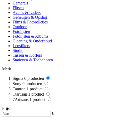
Camera's
Flitsen
Accu's & Laders
Geheugen & Opslag
Films & Fotorolletjes
Outdoor
Fotolijsten
Fotolijsten & Albums
Cleaning & Onderhoud
Lensfilters
Studio
Tassen & Koffers
Statieven & Toebehoren
Merk
Sigma
6
producten
Sony
9
producten
Tamron
1
product
Ttartisan
1
product
7Artisans
1
product
Prijs
€