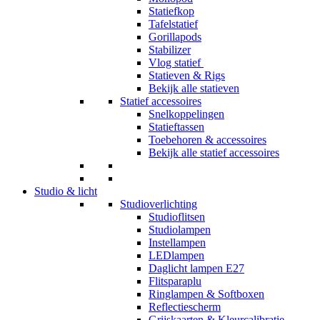
Statiefkop
Tafelstatief
Gorillapods
Stabilizer
Vlog statief
Statieven & Rigs
Bekijk alle statieven
Statief accessoires
Snelkoppelingen
Statieftassen
Toebehoren & accessoires
Bekijk alle statief accessoires
Studio & licht
Studioverlichting
Studioflitsen
Studiolampen
Instellampen
LEDlampen
Daglicht lampen E27
Flitsparaplu
Ringlampen & Softboxen
Reflectiescherm
Grijskaarten & Kleurcalibratie