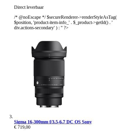
Direct leverbaar
/* @noEscape */ $secureRenderer->renderStyleAsTag(
$position, 'product-item-info_' . $_product->getId() . '
div.actions-secondary' ) : '' ?>
Sigma 16-300mm f/3.5-6.7 DC OS Sony
€ 719,00