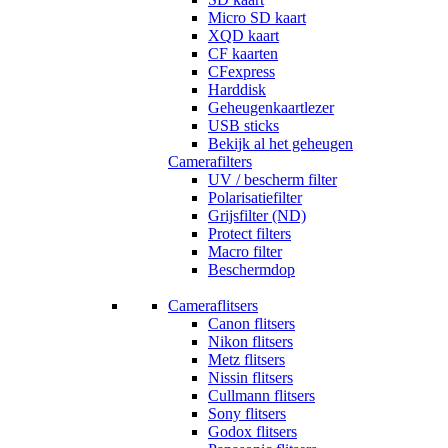
Micro SD kaart
XQD kaart
CF kaarten
CFexpress
Harddisk
Geheugenkaartlezer
USB sticks
Bekijk al het geheugen
Camerafilters
UV / bescherm filter
Polarisatiefilter
Grijsfilter (ND)
Protect filters
Macro filter
Beschermdop
Cameraflitsers
Canon flitsers
Nikon flitsers
Metz flitsers
Nissin flitsers
Cullmann flitsers
Sony flitsers
Godox flitsers