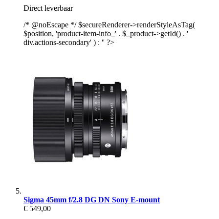
Direct leverbaar
/* @noEscape */ $secureRenderer->renderStyleAsTag(
$position, 'product-item-info_' . $_product->getId() . '
div.actions-secondary' ) : '' ?>
Sigma 45mm f/2.8 DG DN Sony E-mount
€ 549,00