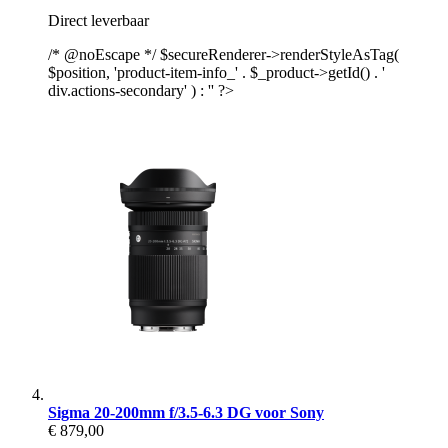
Direct leverbaar
/* @noEscape */ $secureRenderer->renderStyleAsTag(
$position, 'product-item-info_' . $_product->getId() . '
div.actions-secondary' ) : '' ?>
Sigma 20-200mm f/3.5-6.3 DG voor Sony
€ 879,00