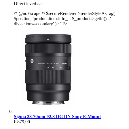
Direct leverbaar
/* @noEscape */ $secureRenderer->renderStyleAsTag(
$position, 'product-item-info_' . $_product->getId() . '
div.actions-secondary' ) : '' ?>
Sigma 28-70mm f/2.8 DG DN Sony E-Mount
€ 879,00