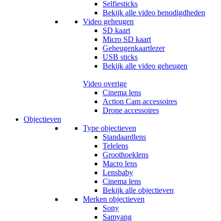
Selfiesticks
Bekijk alle video benodigdheden
Video geheugen
SD kaart
Micro SD kaart
Geheugenkaartlezer
USB sticks
Bekijk alle video geheugen
Video overige
Cinema lens
Action Cam accessoires
Drone accessoires
Objectieven
Type objectieven
Standaardlens
Telelens
Groothoeklens
Macro lens
Lensbaby
Cinema lens
Bekijk alle objectieven
Merken objectieven
Sony
Samyang