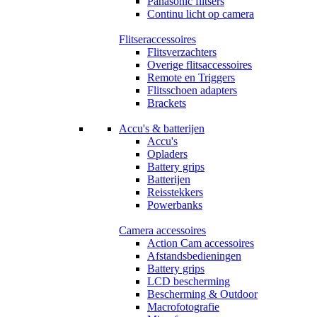
Panasonic flitsers
Continu licht op camera
Flitseraccessoires
Flitsverzachters
Overige flitsaccessoires
Remote en Triggers
Flitsschoen adapters
Brackets
Accu's & batterijen
Accu's
Opladers
Battery grips
Batterijen
Reisstekkers
Powerbanks
Camera accessoires
Action Cam accessoires
Afstandsbedieningen
Battery grips
LCD bescherming
Bescherming & Outdoor
Macrofotografie