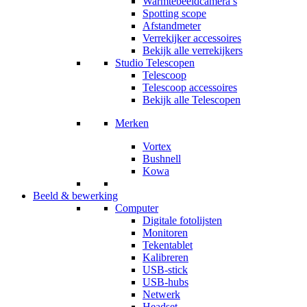
Warmtebeeldcamera’s
Spotting scope
Afstandmeter
Verrekijker accessoires
Bekijk alle verrekijkers
Studio Telescopen
Telescoop
Telescoop accessoires
Bekijk alle Telescopen
Merken
Vortex
Bushnell
Kowa
Beeld & bewerking
Computer
Digitale fotolijsten
Monitoren
Tekentablet
Kalibreren
USB-stick
USB-hubs
Netwerk
Headset