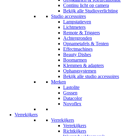
Continu licht op camera
Bekijk alle Studioverlichting
Studio accessoires
Lampstatieven
Lichtmeters
Remote & Triggers
Achtergronden
Opnametafels & Tenten
Effectmachines
Beauty Dishes
Boomarmen
Klemmen & adapters
Ophangsystemen
Bekijk alle studio accessoires
Merken
Lastolite
Gossen
Datacolor
Novoflex
Verrekijkers
Verrekijkers
Verrekijkers
Richtkijkers