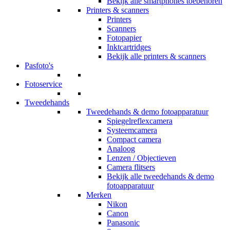
Bekijk alle smartphones toebehoren
Printers & scanners
Printers
Scanners
Fotopapier
Inktcartridges
Bekijk alle printers & scanners
Pasfoto's
Fotoservice
Tweedehands
Tweedehands & demo fotoapparatuur
Spiegelreflexcamera
Systeemcamera
Compact camera
Analoog
Lenzen / Objectieven
Camera flitsers
Bekijk alle tweedehands & demo
fotoapparatuur
Merken
Nikon
Canon
Panasonic