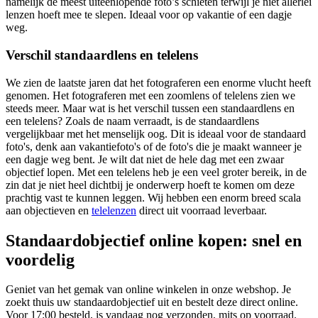
namelijk de meest uiteenlopende foto’s schieten terwijl je niet allerlei
lenzen hoeft mee te slepen. Ideaal voor op vakantie of een dagje
weg.
Verschil standaardlens en telelens
We zien de laatste jaren dat het fotograferen een enorme vlucht heeft
genomen. Het fotograferen met een zoomlens of telelens zien we
steeds meer. Maar wat is het verschil tussen een standaardlens en
een telelens? Zoals de naam verraadt, is de standaardlens
vergelijkbaar met het menselijk oog. Dit is ideaal voor de standaard
foto's, denk aan vakantiefoto's of de foto's die je maakt wanneer je
een dagje weg bent. Je wilt dat niet de hele dag met een zwaar
objectief lopen. Met een telelens heb je een veel groter bereik, in de
zin dat je niet heel dichtbij je onderwerp hoeft te komen om deze
prachtig vast te kunnen leggen. Wij hebben een enorm breed scala
aan objectieven en
telelenzen
direct uit voorraad leverbaar.
Standaardobjectief online kopen: snel en
voordelig
Geniet van het gemak van online winkelen in onze webshop. Je
zoekt thuis uw standaardobjectief uit en bestelt deze direct online.
Voor 17:00 besteld, is vandaag nog verzonden, mits op voorraad.