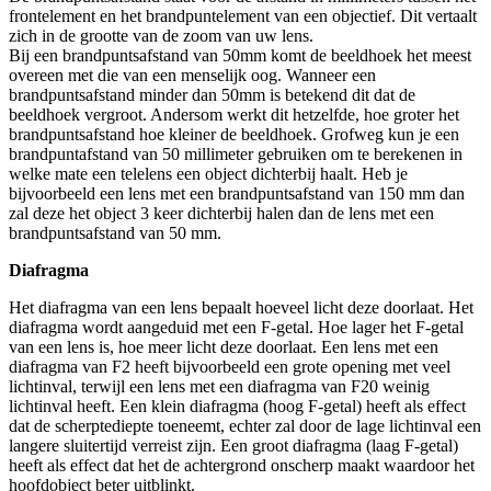
frontelement en het brandpuntelement van een objectief. Dit vertaalt
zich in de grootte van de zoom van uw lens.
Bij een brandpuntsafstand van 50mm komt de beeldhoek het meest
overeen met die van een menselijk oog. Wanneer een
brandpuntsafstand minder dan 50mm is betekend dit dat de
beeldhoek vergroot. Andersom werkt dit hetzelfde, hoe groter het
brandpuntsafstand hoe kleiner de beeldhoek. Grofweg kun je een
brandpuntafstand van 50 millimeter gebruiken om te berekenen in
welke mate een telelens een object dichterbij haalt. Heb je
bijvoorbeeld een lens met een brandpuntsafstand van 150 mm dan
zal deze het object 3 keer dichterbij halen dan de lens met een
brandpuntsafstand van 50 mm.
Diafragma
Het diafragma van een lens bepaalt hoeveel licht deze doorlaat. Het
diafragma wordt aangeduid met een F-getal. Hoe lager het F-getal
van een lens is, hoe meer licht deze doorlaat. Een lens met een
diafragma van F2 heeft bijvoorbeeld een grote opening met veel
lichtinval, terwijl een lens met een diafragma van F20 weinig
lichtinval heeft. Een klein diafragma (hoog F-getal) heeft als effect
dat de scherptediepte toeneemt, echter zal door de lage lichtinval een
langere sluitertijd verreist zijn. Een groot diafragma (laag F-getal)
heeft als effect dat het de achtergrond onscherp maakt waardoor het
hoofdobject beter uitblinkt.