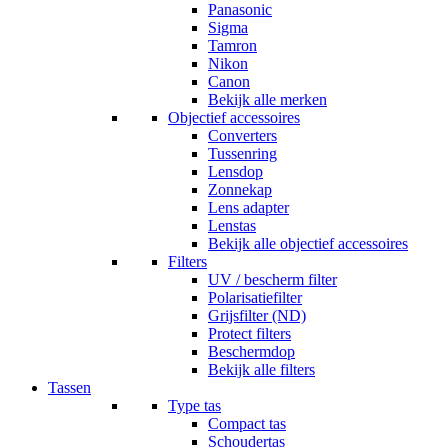
Panasonic
Sigma
Tamron
Nikon
Canon
Bekijk alle merken
Objectief accessoires
Converters
Tussenring
Lensdop
Zonnekap
Lens adapter
Lenstas
Bekijk alle objectief accessoires
Filters
UV / bescherm filter
Polarisatiefilter
Grijsfilter (ND)
Protect filters
Beschermdop
Bekijk alle filters
Tassen
Type tas
Compact tas
Schoudertas