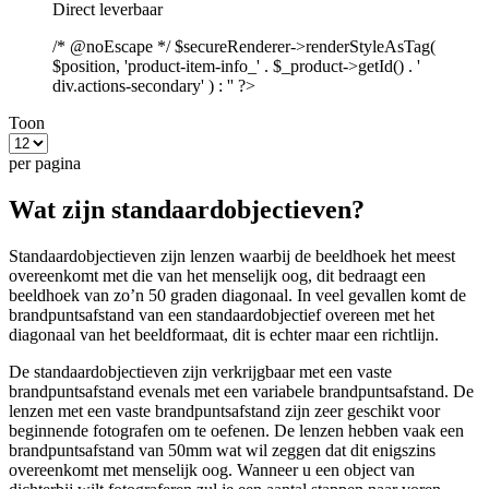
Direct leverbaar
/* @noEscape */ $secureRenderer->renderStyleAsTag(
$position, 'product-item-info_' . $_product->getId() . '
div.actions-secondary' ) : '' ?>
Toon
per pagina
Wat zijn standaardobjectieven?
Standaardobjectieven zijn lenzen waarbij de beeldhoek het meest
overeenkomt met die van het menselijk oog, dit bedraagt een
beeldhoek van zo’n 50 graden diagonaal. In veel gevallen komt de
brandpuntsafstand van een standaardobjectief overeen met het
diagonaal van het beeldformaat, dit is echter maar een richtlijn.
De standaardobjectieven zijn verkrijgbaar met een vaste
brandpuntsafstand evenals met een variabele brandpuntsafstand. De
lenzen met een vaste brandpuntsafstand zijn zeer geschikt voor
beginnende fotografen om te oefenen. De lenzen hebben vaak een
brandpuntsafstand van 50mm wat wil zeggen dat dit enigszins
overeenkomt met menselijk oog. Wanneer u een object van