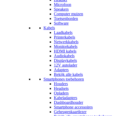
Microfoon
Speakers
Computer muizen
Toetsenborden
Software
Kabels
Laadkabels
Printerkabels
Netwerkkabels
Monitorkabels
HDMI kabels
Audiokabels
Displaykabels
12V autolader
Adapters
Bekijk alle kabels
Smartphones toebehoren
Houders
Headsets
Opladers
Kabeladapters
Dashboardhouder
Smartphone accessoires
Geheugenkaartlezer