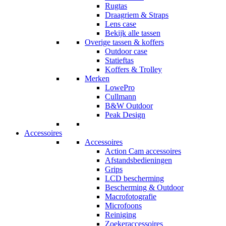
Rugtas
Draagriem & Straps
Lens case
Bekijk alle tassen
Overige tassen & koffers
Outdoor case
Statieftas
Koffers & Trolley
Merken
LowePro
Cullmann
B&W Outdoor
Peak Design
Accessoires
Accessoires
Action Cam accessoires
Afstandsbedieningen
Grips
LCD bescherming
Bescherming & Outdoor
Macrofotografie
Microfoons
Reiniging
Zoekeraccessoires