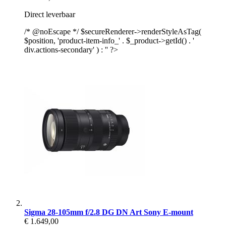
Direct leverbaar
/* @noEscape */ $secureRenderer->renderStyleAsTag(
$position, 'product-item-info_' . $_product->getId() . '
div.actions-secondary' ) : '' ?>
Sigma 28-105mm f/2.8 DG DN Art Sony E-mount
€ 1.649,00