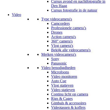
Cursus avond en nachtfotografie in
Den Haag
Cursus fotografie in de natuur
Video
Type videocamera's
Camcorders
Professionele camera’s
Drones
Action camera's
360° camera's
Vlog camera's
Bekijk alle videocamera's
Merken videocamera's
Sony
Panasonic
Video benodigdheden
Microfoons
Video monitoren
Auto Cue
Vlog statieven
Video statieven
Continu licht op camera
Rigs & Cages
Gimbals & accessoires
Videotassen & koffers