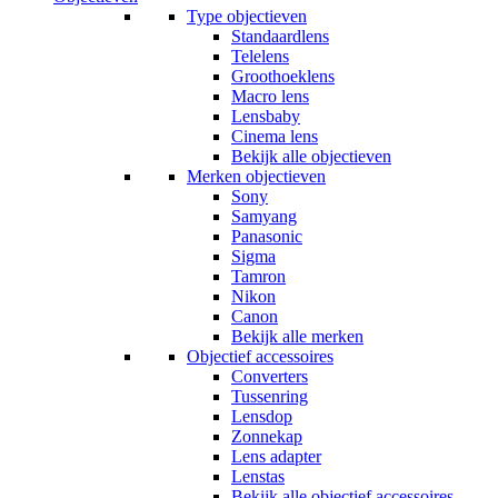
Type objectieven
Standaardlens
Telelens
Groothoeklens
Macro lens
Lensbaby
Cinema lens
Bekijk alle objectieven
Merken objectieven
Sony
Samyang
Panasonic
Sigma
Tamron
Nikon
Canon
Bekijk alle merken
Objectief accessoires
Converters
Tussenring
Lensdop
Zonnekap
Lens adapter
Lenstas
Bekijk alle objectief accessoires