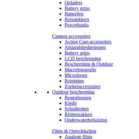
Opladers
Battery grips
Batterijen
Reisstekkers
Powerbanks
Camera accessoires
Action Cam accessoires
Afstandsbedieningen
Battery grips
LCD bescherming
Bescherming & Outdoor
Macrofotografie
Microfoons
Reiniging
Zoekeraccessoires
Outdoor bescherming
Regenhoezen
Kledij
Schuiltenten
Rijstenzakken
Onderwaterbehuizing
Films & Ontwikkeling
Analoge films