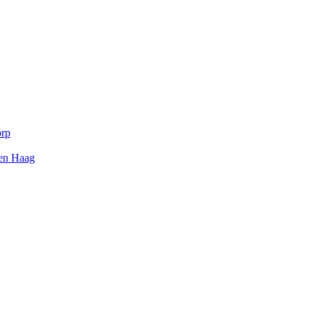
orp
Den Haag