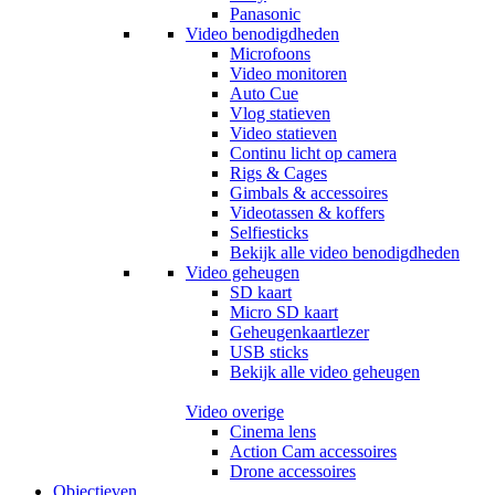
Panasonic
Video benodigdheden
Microfoons
Video monitoren
Auto Cue
Vlog statieven
Video statieven
Continu licht op camera
Rigs & Cages
Gimbals & accessoires
Videotassen & koffers
Selfiesticks
Bekijk alle video benodigdheden
Video geheugen
SD kaart
Micro SD kaart
Geheugenkaartlezer
USB sticks
Bekijk alle video geheugen
Video overige
Cinema lens
Action Cam accessoires
Drone accessoires
Objectieven