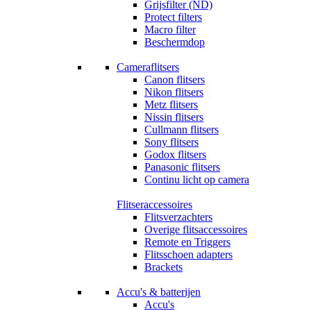
Grijsfilter (ND)
Protect filters
Macro filter
Beschermdop
Cameraflitsers
Canon flitsers
Nikon flitsers
Metz flitsers
Nissin flitsers
Cullmann flitsers
Sony flitsers
Godox flitsers
Panasonic flitsers
Continu licht op camera
Flitseraccessoires
Flitsverzachters
Overige flitsaccessoires
Remote en Triggers
Flitsschoen adapters
Brackets
Accu's & batterijen
Accu's