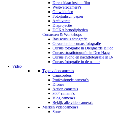
Direct klaar instant film
Wegwerpcamera's
Ontwikkelen
Fotografisch papier
Archiveren
Diaprojectie
DOKA benodigheden
Cursussen & Workshops
Basiscursus fotografie
Gevorderden cursus fotografie
Cursus fotografie in Diergaarde Blijd
Cursus straatfotografie in Den Haag
Cursus avond en nachtfotografie in 
Cursus fotografie in de natuur
Video
Type videocamera's
Camcorders
Professionele camera’s
Drones
Action camera's
360° camera's
Vlog camera's
Bekijk alle videocamera's
Merken videocamera's
Sony