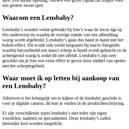
spot. Een kleine opening, oftewel een groot f-getal zal zorgen voor
een grotere sweet spot.
Waarom een Lensbaby?
Lensbaby’s worden veelal gebruikt bij foto’s waar de focus ligt op
één onderwerp en waarbij de overige ruimte van een afbeelding
wazig wordt afgebeeld. Lensbaby’s gaan dus hand in hand met het
bokeh-effect. Dit wordt ook veelal toegepast bij macro fotografie
waarbij bijvoorbeeld een insect scherp in beeld wordt gebracht en de
achtergrond wazig is zodat dit niet afleidt. Lensbaby’s zijn zeer
geschikt om je foto een extra effect te geven door middel van spelen
met het scherptegebied.
Waar moet ik op letten bij aankoop van
een Lensbaby?
Allereerst is het belangrijk om te kijken of de lensbaby geschikt is
voor je digitale camera, dit kun je vinden in de productbeschrijving.
Er zijn verschillende types lensbaby’s met ieder zijn eigen
voordelen, nadelen en specialiteiten. Deze lensbaby’s zullen
hieronder kort worden toegelicht.