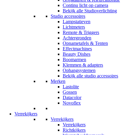
Continu licht op camera
Bekijk alle Studioverlichting
Studio accessoires
Lampstatieven
Lichtmeters
Remote & Triggers
Achtergronden
Opnametafels & Tenten
Effectmachines
Beauty Dishes
Boomarmen
Klemmen & adapters
Ophangsystemen
Bekijk alle studio accessoires
Merken
Lastolite
Gossen
Datacolor
Novoflex
Verrekijkers
Verrekijkers
Verrekijkers
Richtkijkers