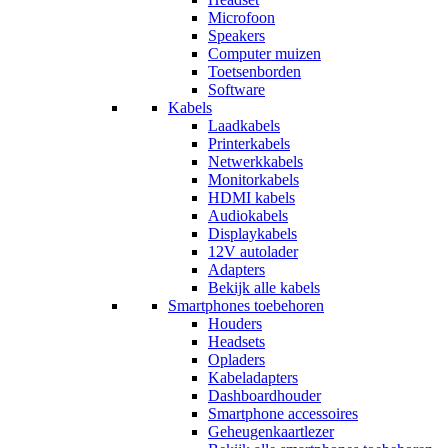
Microfoon
Speakers
Computer muizen
Toetsenborden
Software
Kabels
Laadkabels
Printerkabels
Netwerkkabels
Monitorkabels
HDMI kabels
Audiokabels
Displaykabels
12V autolader
Adapters
Bekijk alle kabels
Smartphones toebehoren
Houders
Headsets
Opladers
Kabeladapters
Dashboardhouder
Smartphone accessoires
Geheugenkaartlezer