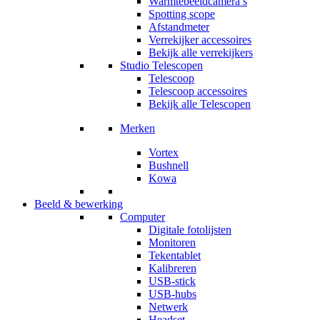
Warmtebeeldcamera’s
Spotting scope
Afstandmeter
Verrekijker accessoires
Bekijk alle verrekijkers
Studio Telescopen
Telescoop
Telescoop accessoires
Bekijk alle Telescopen
Merken
Vortex
Bushnell
Kowa
Beeld & bewerking
Computer
Digitale fotolijsten
Monitoren
Tekentablet
Kalibreren
USB-stick
USB-hubs
Netwerk
Headset