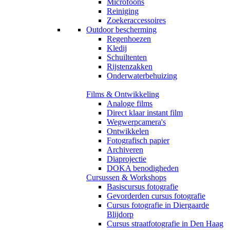
Microfoons
Reiniging
Zoekeraccessoires
Outdoor bescherming
Regenhoezen
Kledij
Schuiltenten
Rijstenzakken
Onderwaterbehuizing
Films & Ontwikkeling
Analoge films
Direct klaar instant film
Wegwerpcamera's
Ontwikkelen
Fotografisch papier
Archiveren
Diaprojectie
DOKA benodigheden
Cursussen & Workshops
Basiscursus fotografie
Gevorderden cursus fotografie
Cursus fotografie in Diergaarde
Blijdorp
Cursus straatfotografie in Den Haag