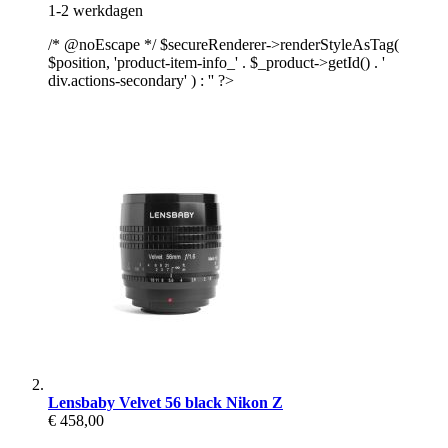
1-2 werkdagen
/* @noEscape */ $secureRenderer->renderStyleAsTag(
$position, 'product-item-info_' . $_product->getId() . '
div.actions-secondary' ) : '' ?>
Lensbaby Velvet 56 black Nikon Z
€ 458,00