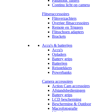
Panasonic flitsers
Continu licht op camera
Flitseraccessoires
Flitsverzachters
Overige flitsaccessoires
Remote en Triggers
Flitsschoen adapters
Brackets
Accu's & batterijen
Accu's
Opladers
Battery grips
Batterijen
Reisstekkers
Powerbanks
Camera accessoires
Action Cam accessoires
Afstandsbedieningen
Battery grips
LCD bescherming
Bescherming & Outdoor
Macrofotografie