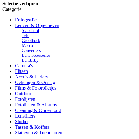
Selectie verfijnen
Categorie
Fotografie
Lenzen & Objectieven
Standaard
Tele
Groothoek
Macro
Converters
Lens accessoires
Lensbaby
Camera's
Flitsen
Accu's & Laders
Geheugen & Opslag
Films & Fotorolletjes
Outdoor
Fotolijsten
Fotolijsten & Albums
Cleaning & Onderhoud
Lensfilters
Studio
Tassen & Koffers
Statieven & Toebehoren