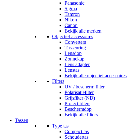
Panasonic
Sigma
Tamron
Nikon
Canon
Bekijk alle merken
Objectief accessoires
Converters
Tussenring
Lensdop
Zonnekap
Lens adapter
Lenstas
Bekijk alle objectief accessoires
Filters
UV / bescherm filter
Polarisatiefilter
Grijsfilter (ND)
Protect filters
Beschermdop
Bekijk alle filters
Tassen
Type tas
Compact tas
Schoudertas