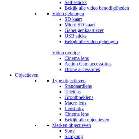
Selfiesticks
Bekijk alle video benodigdheden
Video geheugen
SD kaart
Micro SD kaart
Geheugenkaartlezer
USB sticks
Bekijk alle video geheugen
Video overige
Cinema lens
Action Cam accessoires
Drone accessoires
Objectieven
Type objectieven
Standaardlens
Telelens
Groothoeklens
Macro lens
Lensbaby
Cinema lens
Bekijk alle objectieven
Merken objectieven
Sony
Samyang