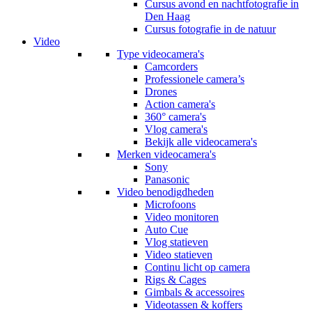
Cursus avond en nachtfotografie in
Den Haag
Cursus fotografie in de natuur
Video
Type videocamera's
Camcorders
Professionele camera’s
Drones
Action camera's
360° camera's
Vlog camera's
Bekijk alle videocamera's
Merken videocamera's
Sony
Panasonic
Video benodigdheden
Microfoons
Video monitoren
Auto Cue
Vlog statieven
Video statieven
Continu licht op camera
Rigs & Cages
Gimbals & accessoires
Videotassen & koffers