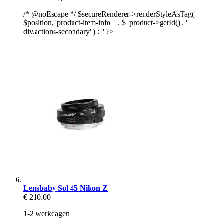
/* @noEscape */ $secureRenderer->renderStyleAsTag(
$position, 'product-item-info_' . $_product->getId() . '
div.actions-secondary' ) : '' ?>
Lensbaby Sol 45 Nikon Z
€ 210,00
1-2 werkdagen