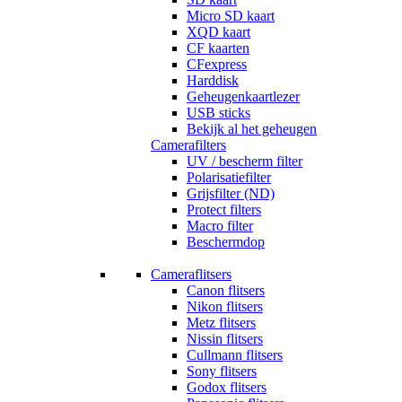
Micro SD kaart
XQD kaart
CF kaarten
CFexpress
Harddisk
Geheugenkaartlezer
USB sticks
Bekijk al het geheugen
Camerafilters
UV / bescherm filter
Polarisatiefilter
Grijsfilter (ND)
Protect filters
Macro filter
Beschermdop
Cameraflitsers
Canon flitsers
Nikon flitsers
Metz flitsers
Nissin flitsers
Cullmann flitsers
Sony flitsers
Godox flitsers