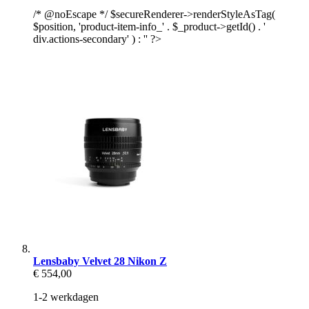
/* @noEscape */ $secureRenderer->renderStyleAsTag(
$position, 'product-item-info_' . $_product->getId() . '
div.actions-secondary' ) : '' ?>
Lensbaby Velvet 28 Nikon Z
€ 554,00
1-2 werkdagen