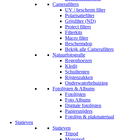
Camerafilters
UV / bescherm filter
Polarisatiefilter
Grijsfilter (ND)
Protect filters
Filterkits
Macro filter
Beschermdop
Bekijk alle Camerafilters
Natuurfotografie
Regenhoezen
Kledij
Schuiltenten
Rijstenzakken
Onderwaterbehuizing
Fotolijsten & Albums
Fotolijsten
Foto Albums
Digitale fotolijsten
Papiersnijders
Fotolijm & plakmateriaal
Statieven
Statieven
Tripod
Monopod