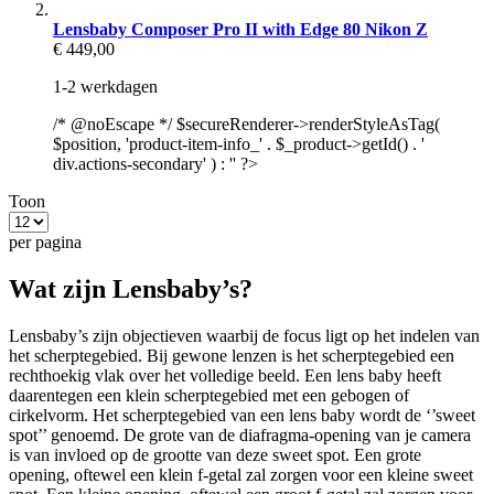
Lensbaby Composer Pro II with Edge 80 Nikon Z
€ 449,00
1-2 werkdagen
/* @noEscape */ $secureRenderer->renderStyleAsTag(
$position, 'product-item-info_' . $_product->getId() . '
div.actions-secondary' ) : '' ?>
Toon
per pagina
Wat zijn Lensbaby’s?
Lensbaby’s zijn objectieven waarbij de focus ligt op het indelen van
het scherptegebied. Bij gewone lenzen is het scherptegebied een
rechthoekig vlak over het volledige beeld. Een lens baby heeft
daarentegen een klein scherptegebied met een gebogen of
cirkelvorm. Het scherptegebied van een lens baby wordt de ‘’sweet
spot’’ genoemd. De grote van de diafragma-opening van je camera
is van invloed op de grootte van deze sweet spot. Een grote
opening, oftewel een klein f-getal zal zorgen voor een kleine sweet