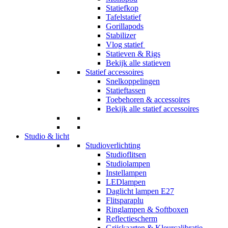
Statiefkop
Tafelstatief
Gorillapods
Stabilizer
Vlog statief
Statieven & Rigs
Bekijk alle statieven
Statief accessoires
Snelkoppelingen
Statieftassen
Toebehoren & accessoires
Bekijk alle statief accessoires
Studio & licht
Studioverlichting
Studioflitsen
Studiolampen
Instellampen
LEDlampen
Daglicht lampen E27
Flitsparaplu
Ringlampen & Softboxen
Reflectiescherm
Grijskaarten & Kleurcalibratie