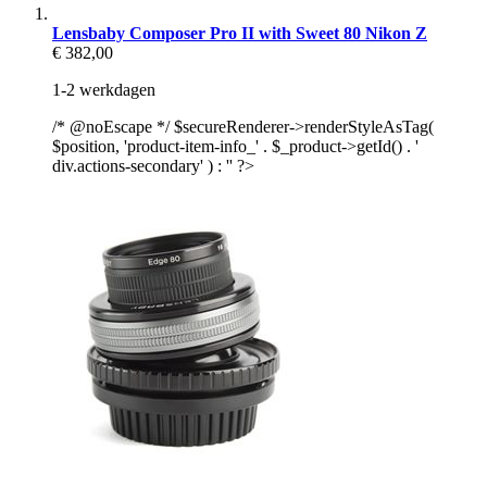
Lensbaby Composer Pro II with Sweet 80 Nikon Z
€ 382,00
1-2 werkdagen
/* @noEscape */ $secureRenderer->renderStyleAsTag(
$position, 'product-item-info_' . $_product->getId() . '
div.actions-secondary' ) : '' ?>