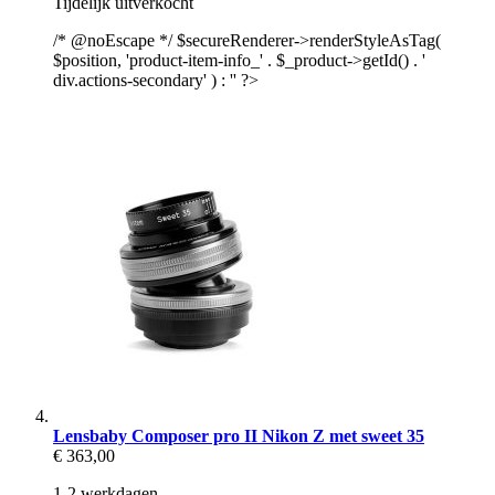
Tijdelijk uitverkocht
/* @noEscape */ $secureRenderer->renderStyleAsTag(
$position, 'product-item-info_' . $_product->getId() . '
div.actions-secondary' ) : '' ?>
Lensbaby Composer pro II Nikon Z met sweet 35
€ 363,00
1-2 werkdagen