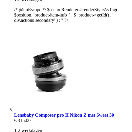
/* @noEscape */ $secureRenderer->renderStyleAsTag(
$position, 'product-item-info_' . $_product->getId() . '
div.actions-secondary' ) : '' ?>
Lensbaby Composer pro II Nikon Z met Sweet 50
€ 315,00
1-2 werkdagen