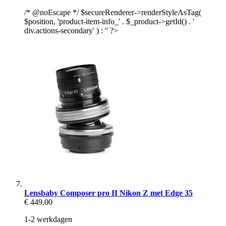
/* @noEscape */ $secureRenderer->renderStyleAsTag(
$position, 'product-item-info_' . $_product->getId() . '
div.actions-secondary' ) : '' ?>
Lensbaby Composer pro II Nikon Z met Edge 35
€ 449,00
1-2 werkdagen