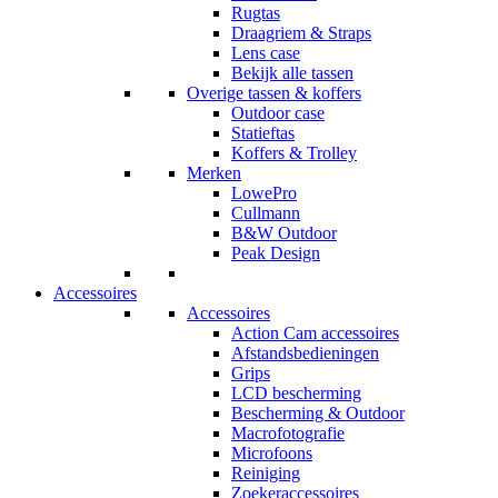
Rugtas
Draagriem & Straps
Lens case
Bekijk alle tassen
Overige tassen & koffers
Outdoor case
Statieftas
Koffers & Trolley
Merken
LowePro
Cullmann
B&W Outdoor
Peak Design
Accessoires
Accessoires
Action Cam accessoires
Afstandsbedieningen
Grips
LCD bescherming
Bescherming & Outdoor
Macrofotografie
Microfoons
Reiniging
Zoekeraccessoires