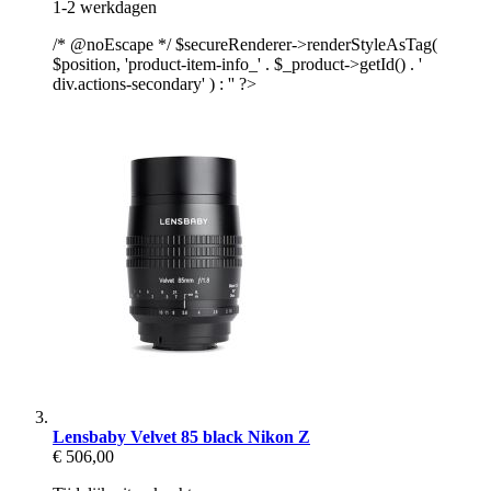
1-2 werkdagen
/* @noEscape */ $secureRenderer->renderStyleAsTag(
$position, 'product-item-info_' . $_product->getId() . '
div.actions-secondary' ) : '' ?>
Lensbaby Velvet 85 black Nikon Z
€ 506,00