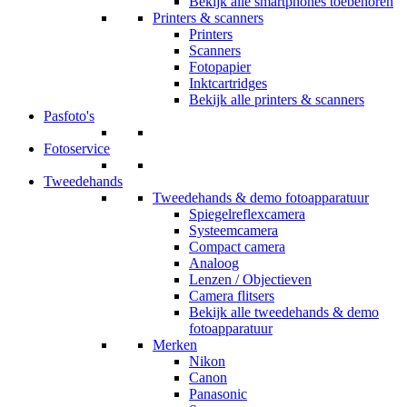
Bekijk alle smartphones toebehoren
Printers & scanners
Printers
Scanners
Fotopapier
Inktcartridges
Bekijk alle printers & scanners
Pasfoto's
Fotoservice
Tweedehands
Tweedehands & demo fotoapparatuur
Spiegelreflexcamera
Systeemcamera
Compact camera
Analoog
Lenzen / Objectieven
Camera flitsers
Bekijk alle tweedehands & demo
fotoapparatuur
Merken
Nikon
Canon
Panasonic