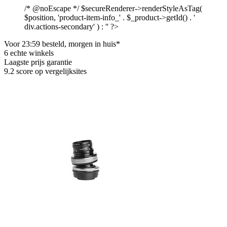
/* @noEscape */ $secureRenderer->renderStyleAsTag(
$position, 'product-item-info_' . $_product->getId() . '
div.actions-secondary' ) : '' ?>
Voor 23:59 besteld, morgen in huis*
6 echte winkels
Laagste prijs garantie
9.2 score op vergelijksites