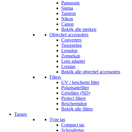
Panasonic
Sigma
Tamron
Nikon
Canon
Bekijk alle merken
Objectief accessoires
Converters
Tussenring
Lensdop
Zonnekap
Lens adapter
Lenstas
Bekijk alle objectief accessoires
Filters
UV / bescherm filter
Polarisatiefilter
Grijsfilter (ND)
Protect filters
Beschermdop
Bekijk alle filters
Tassen
Type tas
Compact tas
Schoudertas