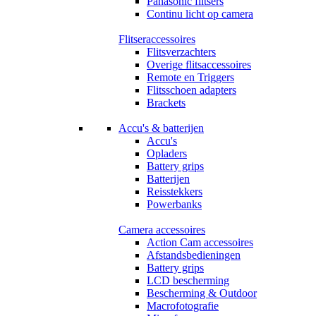
Panasonic flitsers
Continu licht op camera
Flitseraccessoires
Flitsverzachters
Overige flitsaccessoires
Remote en Triggers
Flitsschoen adapters
Brackets
Accu's & batterijen
Accu's
Opladers
Battery grips
Batterijen
Reisstekkers
Powerbanks
Camera accessoires
Action Cam accessoires
Afstandsbedieningen
Battery grips
LCD bescherming
Bescherming & Outdoor
Macrofotografie