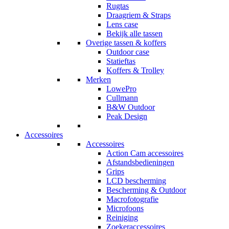
Rugtas
Draagriem & Straps
Lens case
Bekijk alle tassen
Overige tassen & koffers
Outdoor case
Statieftas
Koffers & Trolley
Merken
LowePro
Cullmann
B&W Outdoor
Peak Design
Accessoires
Accessoires
Action Cam accessoires
Afstandsbedieningen
Grips
LCD bescherming
Bescherming & Outdoor
Macrofotografie
Microfoons
Reiniging
Zoekeraccessoires