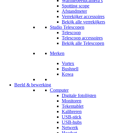
Warmtebeeldcamera’s
Spotting scope
Afstandmeter
Verrekijker accessoires
Bekijk alle verrekijkers
Studio Telescopen
Telescoop
Telescoop accessoires
Bekijk alle Telescopen
Merken
Vortex
Bushnell
Kowa
Beeld & bewerking
Computer
Digitale fotolijsten
Monitoren
Tekentablet
Kalibreren
USB-stick
USB-hubs
Netwerk
Headset