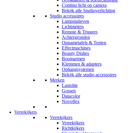
Continu licht op camera
Bekijk alle Studioverlichting
Studio accessoires
Lampstatieven
Lichtmeters
Remote & Triggers
Achtergronden
Opnametafels & Tenten
Effectmachines
Beauty Dishes
Boomarmen
Klemmen & adapters
Ophangsystemen
Bekijk alle studio accessoires
Merken
Lastolite
Gossen
Datacolor
Novoflex
Verrekijkers
Verrekijkers
Verrekijkers
Richtkijkers