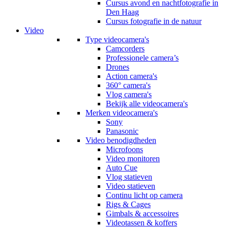
Cursus avond en nachtfotografie in
Den Haag
Cursus fotografie in de natuur
Video
Type videocamera's
Camcorders
Professionele camera’s
Drones
Action camera's
360° camera's
Vlog camera's
Bekijk alle videocamera's
Merken videocamera's
Sony
Panasonic
Video benodigdheden
Microfoons
Video monitoren
Auto Cue
Vlog statieven
Video statieven
Continu licht op camera
Rigs & Cages
Gimbals & accessoires
Videotassen & koffers