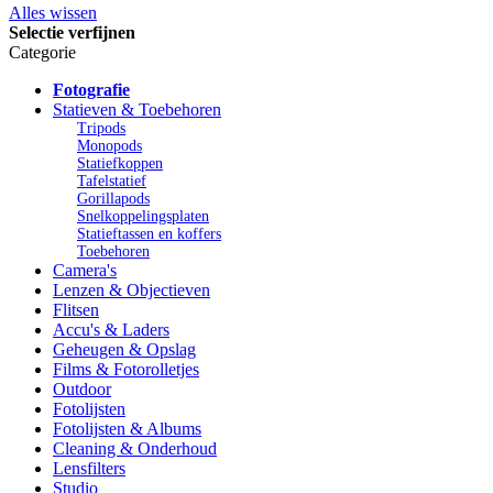
Alles wissen
Selectie verfijnen
Categorie
Fotografie
Statieven & Toebehoren
Tripods
Monopods
Statiefkoppen
Tafelstatief
Gorillapods
Snelkoppelingsplaten
Statieftassen en koffers
Toebehoren
Camera's
Lenzen & Objectieven
Flitsen
Accu's & Laders
Geheugen & Opslag
Films & Fotorolletjes
Outdoor
Fotolijsten
Fotolijsten & Albums
Cleaning & Onderhoud
Lensfilters
Studio