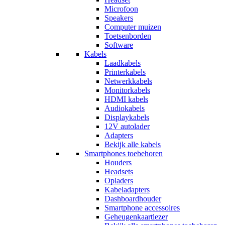
Microfoon
Speakers
Computer muizen
Toetsenborden
Software
Kabels
Laadkabels
Printerkabels
Netwerkkabels
Monitorkabels
HDMI kabels
Audiokabels
Displaykabels
12V autolader
Adapters
Bekijk alle kabels
Smartphones toebehoren
Houders
Headsets
Opladers
Kabeladapters
Dashboardhouder
Smartphone accessoires
Geheugenkaartlezer