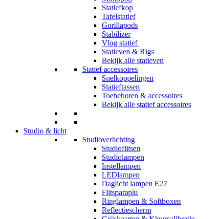
Statiefkop
Tafelstatief
Gorillapods
Stabilizer
Vlog statief
Statieven & Rigs
Bekijk alle statieven
Statief accessoires
Snelkoppelingen
Statieftassen
Toebehoren & accessoires
Bekijk alle statief accessoires
Studio & licht
Studioverlichting
Studioflitsen
Studiolampen
Instellampen
LEDlampen
Daglicht lampen E27
Flitsparaplu
Ringlampen & Softboxen
Reflectiescherm
Grijskaarten & Kleurcalibratie