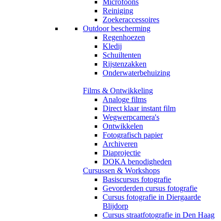
Microfoons
Reiniging
Zoekeraccessoires
Outdoor bescherming
Regenhoezen
Kledij
Schuiltenten
Rijstenzakken
Onderwaterbehuizing
Films & Ontwikkeling
Analoge films
Direct klaar instant film
Wegwerpcamera's
Ontwikkelen
Fotografisch papier
Archiveren
Diaprojectie
DOKA benodigheden
Cursussen & Workshops
Basiscursus fotografie
Gevorderden cursus fotografie
Cursus fotografie in Diergaarde
Blijdorp
Cursus straatfotografie in Den Haag