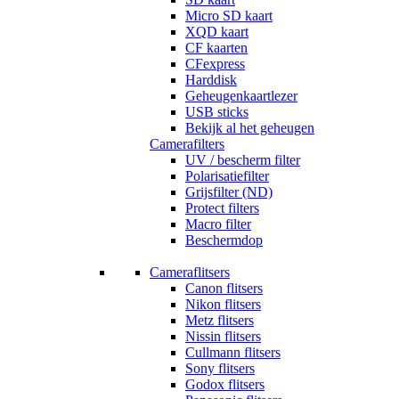
Micro SD kaart
XQD kaart
CF kaarten
CFexpress
Harddisk
Geheugenkaartlezer
USB sticks
Bekijk al het geheugen
Camerafilters
UV / bescherm filter
Polarisatiefilter
Grijsfilter (ND)
Protect filters
Macro filter
Beschermdop
Cameraflitsers
Canon flitsers
Nikon flitsers
Metz flitsers
Nissin flitsers
Cullmann flitsers
Sony flitsers
Godox flitsers