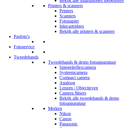
Bekijk alle smartphones toebehoren
Printers & scanners
Printers
Scanners
Fotopapier
Inktcartridges
Bekijk alle printers & scanners
Pasfoto's
Fotoservice
Tweedehands
Tweedehands & demo fotoapparatuur
Spiegelreflexcamera
Systeemcamera
Compact camera
Analoog
Lenzen / Objectieven
Camera flitsers
Bekijk alle tweedehands & demo
fotoapparatuur
Merken
Nikon
Canon
Panasonic