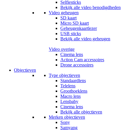
Selfiesticks
Bekijk alle video benodigdheden
Video geheugen
SD kaart
Micro SD kaart
Geheugenkaartlezer
USB sticks
Bekijk alle video geheugen
Video overige
Cinema lens
Action Cam accessoires
Drone accessoires
Objectieven
Type objectieven
Standaardlens
Telelens
Groothoeklens
Macro lens
Lensbaby
Cinema lens
Bekijk alle objectieven
Merken objectieven
Sony
Samyang