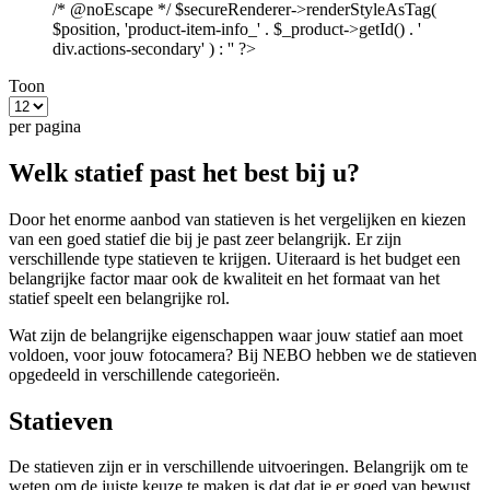
/* @noEscape */ $secureRenderer->renderStyleAsTag(
$position, 'product-item-info_' . $_product->getId() . '
div.actions-secondary' ) : '' ?>
Toon
per pagina
Welk statief past het best bij u?
Door het enorme aanbod van statieven is het vergelijken en kiezen
van een goed statief die bij je past zeer belangrijk. Er zijn
verschillende type statieven te krijgen. Uiteraard is het budget een
belangrijke factor maar ook de kwaliteit en het formaat van het
statief speelt een belangrijke rol.
Wat zijn de belangrijke eigenschappen waar jouw statief aan moet
voldoen, voor jouw fotocamera? Bij NEBO hebben we de statieven
opgedeeld in verschillende categorieën.
Statieven
De statieven zijn er in verschillende uitvoeringen. Belangrijk om te
weten om de juiste keuze te maken is dat dat je er goed van bewust