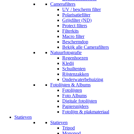
Camerafilters
UV / bescherm filter
Polarisatiefilter
Grijsfilter (ND)
Protect filters
Filterkits
Macro filter
Beschermdop
Bekijk alle Camerafilters
Natuurfotografie
Regenhoezen
Kledij
Schuiltenten
Rijstenzakken
Onderwaterbehuizing
Fotolijsten & Albums
Fotolijsten
Foto Albums
Digitale fotolijsten
Papiersnijders
Fotolijm & plakmateriaal
Statieven
Statieven
Tripod
Monopod